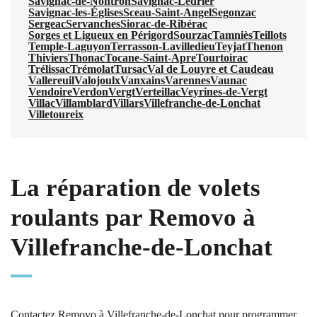
Savignac-de-Nontron
Savignac-Lédrier
Savignac-les-Églises
Sceau-Saint-Angel
Segonzac
Sergeac
Servanches
Siorac-de-Ribérac
Sorges et Ligueux en Périgord
Sourzac
Tamniès
Teillots
Temple-Laguyon
Terrasson-Lavilledieu
Teyjat
Thenon
Thiviers
Thonac
Tocane-Saint-Apre
Tourtoirac
Trélissac
Trémolat
Tursac
Val de Louyre et Caudeau
Vallereuil
Valojoulx
Vanxains
Varennes
Vaunac
Vendoire
Verdon
Vergt
Verteillac
Veyrines-de-Vergt
Villac
Villamblard
Villars
Villefranche-de-Lonchat
Villetoureix
La réparation de volets
roulants par Removo à
Villefranche-de-Lonchat
Contactez Removo à Villefranche-de-Lonchat pour programmer