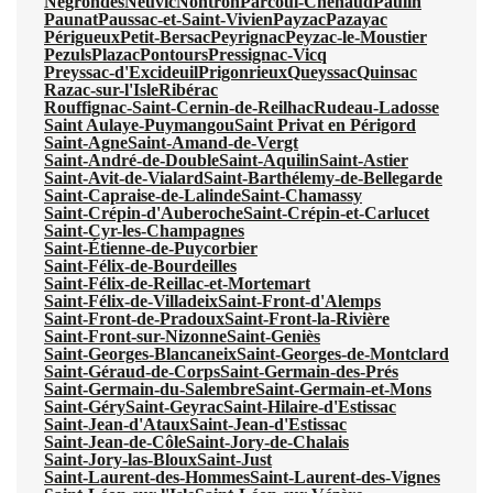
Négrondes
Neuvic
Nontron
Parcoul-Chenaud
Paulin
Paunat
Paussac-et-Saint-Vivien
Payzac
Pazayac
Périgueux
Petit-Bersac
Peyrignac
Peyzac-le-Moustier
Pezuls
Plazac
Pontours
Pressignac-Vicq
Preyssac-d'Excideuil
Prigonrieux
Queyssac
Quinsac
Razac-sur-l'Isle
Ribérac
Rouffignac-Saint-Cernin-de-Reilhac
Rudeau-Ladosse
Saint Aulaye-Puymangou
Saint Privat en Périgord
Saint-Agne
Saint-Amand-de-Vergt
Saint-André-de-Double
Saint-Aquilin
Saint-Astier
Saint-Avit-de-Vialard
Saint-Barthélemy-de-Bellegarde
Saint-Capraise-de-Lalinde
Saint-Chamassy
Saint-Crépin-d'Auberoche
Saint-Crépin-et-Carlucet
Saint-Cyr-les-Champagnes
Saint-Étienne-de-Puycorbier
Saint-Félix-de-Bourdeilles
Saint-Félix-de-Reillac-et-Mortemart
Saint-Félix-de-Villadeix
Saint-Front-d'Alemps
Saint-Front-de-Pradoux
Saint-Front-la-Rivière
Saint-Front-sur-Nizonne
Saint-Geniès
Saint-Georges-Blancaneix
Saint-Georges-de-Montclard
Saint-Géraud-de-Corps
Saint-Germain-des-Prés
Saint-Germain-du-Salembre
Saint-Germain-et-Mons
Saint-Géry
Saint-Geyrac
Saint-Hilaire-d'Estissac
Saint-Jean-d'Ataux
Saint-Jean-d'Estissac
Saint-Jean-de-Côle
Saint-Jory-de-Chalais
Saint-Jory-las-Bloux
Saint-Just
Saint-Laurent-des-Hommes
Saint-Laurent-des-Vignes