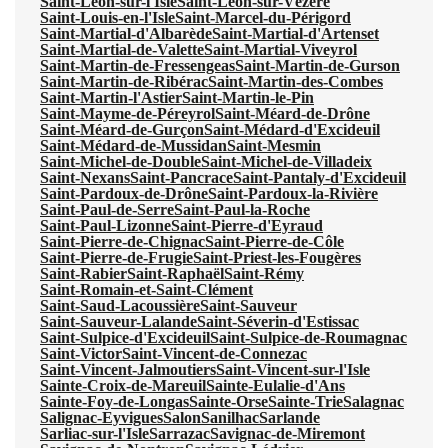
Saint-Léon-sur-l'Isle
Saint-Léon-sur-Vézère
Saint-Louis-en-l'Isle
Saint-Marcel-du-Périgord
Saint-Martial-d'Albarède
Saint-Martial-d'Artenset
Saint-Martial-de-Valette
Saint-Martial-Viveyrol
Saint-Martin-de-Fressengeas
Saint-Martin-de-Gurson
Saint-Martin-de-Ribérac
Saint-Martin-des-Combes
Saint-Martin-l'Astier
Saint-Martin-le-Pin
Saint-Mayme-de-Péreyrol
Saint-Méard-de-Drône
Saint-Méard-de-Gurçon
Saint-Médard-d'Excideuil
Saint-Médard-de-Mussidan
Saint-Mesmin
Saint-Michel-de-Double
Saint-Michel-de-Villadeix
Saint-Nexans
Saint-Pancrace
Saint-Pantaly-d'Excideuil
Saint-Pardoux-de-Drône
Saint-Pardoux-la-Rivière
Saint-Paul-de-Serre
Saint-Paul-la-Roche
Saint-Paul-Lizonne
Saint-Pierre-d'Eyraud
Saint-Pierre-de-Chignac
Saint-Pierre-de-Côle
Saint-Pierre-de-Frugie
Saint-Priest-les-Fougères
Saint-Rabier
Saint-Raphaël
Saint-Rémy
Saint-Romain-et-Saint-Clément
Saint-Saud-Lacoussière
Saint-Sauveur
Saint-Sauveur-Lalande
Saint-Séverin-d'Estissac
Saint-Sulpice-d'Excideuil
Saint-Sulpice-de-Roumagnac
Saint-Victor
Saint-Vincent-de-Connezac
Saint-Vincent-Jalmoutiers
Saint-Vincent-sur-l'Isle
Sainte-Croix-de-Mareuil
Sainte-Eulalie-d'Ans
Sainte-Foy-de-Longas
Sainte-Orse
Sainte-Trie
Salagnac
Salignac-Eyvigues
Salon
Sanilhac
Sarlande
Sarliac-sur-l'Isle
Sarrazac
Savignac-de-Miremont