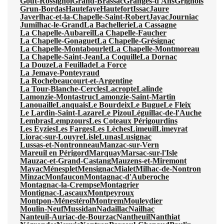
Gout-Rossignol
Grand-Brassac
Granges-d'Ans
Grignols
Grun-Bordas
Hautefaye
Hautefort
Issac
Jaure
Javerlhac-et-la-Chapelle-Saint-Robert
Jayac
Journiac
Jumilhac-le-Grand
La Bachellerie
La Cassagne
La Chapelle-Aubareil
La Chapelle-Faucher
La Chapelle-Gonaguet
La Chapelle-Grésignac
La Chapelle-Montabourlet
La Chapelle-Montmoreau
La Chapelle-Saint-Jean
La Coquille
La Dornac
La Douze
La Feuillade
La Force
La Jemaye-Ponteyraud
La Rochebeaucourt-et-Argentine
La Tour-Blanche-Cercles
Lacropte
Lalinde
Lamonzie-Montastruc
Lamonzie-Saint-Martin
Lanouaille
Lanquais
Le Bourdeix
Le Bugue
Le Fleix
Le Lardin-Saint-Lazare
Le Pizou
Léguillac-de-l'Auche
Lembras
Lempzours
Les Coteaux Périgourdins
Les Eyzies
Les Farges
Les Lèches
Limeuil
Limeyrat
Liorac-sur-Louyre
Lisle
Lunas
Lusignac
Lussas-et-Nontronneau
Manzac-sur-Vern
Mareuil en Périgord
Marquay
Marsac-sur-l'Isle
Mauzac-et-Grand-Castang
Mauzens-et-Miremont
Mayac
Ménesplet
Mensignac
Mialet
Milhac-de-Nontron
Minzac
Monfaucon
Montagnac-d'Auberoche
Montagnac-la-Crempse
Montagrier
Montignac-Lascaux
Montpeyroux
Montpon-Ménestérol
Montrem
Mouleydier
Moulin-Neuf
Mussidan
Nadaillac
Nailhac
Nanteuil-Auriac-de-Bourzac
Nantheuil
Nanthiat