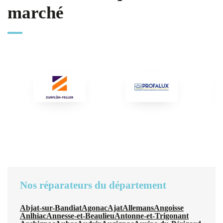
marché
Nos réparateurs du département
Abjat-sur-Bandiat
Agonac
Ajat
Allemans
Angoisse
Anlhiac
Annesse-et-Beaulieu
Antonne-et-Trigonant