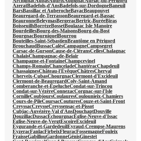
Archignac
Aubas
Audrix
Augignac
Auriac-du-Périgord
Azerat
Badefols-d'Ans
Badefols-sur-Dordogne
Baneuil
Bars
Bassillac et Auberoche
Bayac
Beaupouyet
Beauregard-de-Terrasson
Beauregard-et-Bassac
Beauronne
Beleymas
Bergerac
Bertric-Burée
Biras
Boisseuilh
Borrèze
Bosset
Boulazac Isle Manoire
Bourdeilles
Bourg-des-Maisons
Bourg-du-Bost
Bourgnac
Bourniquel
Bourrou
Bouteilles-Saint-Sébastien
Brantôme en Périgord
Brouchaud
Bussac
Calès
Campagne
Campsegret
Carsac-de-Gurson
Cause-de-Clérans
Celles
Chalagnac
Chalais
Champagnac-de-Belair
Champagne-et-Fontaine
Champcevinel
Champs-Romain
Chancelade
Chantérac
Chapdeuil
Chassaignes
Château-l'Évêque
Châtres
Cherval
Cherveix-Cubas
Chourgnac
Clermont-d'Excideuil
Clermont-de-Beauregard
Coly-Saint-Amand
Comberanche-et-Épeluche
Condat-sur-Trincou
Condat-sur-Vézère
Connezac
Corgnac-sur-l'Isle
Cornille
Coubjours
Coulaures
Coulounieix-Chamiers
Cours-de-Pile
Coursac
Coutures
Couze-et-Saint-Front
Creyssac
Creysse
Creyssensac-et-Pissot
Cubjac-Auvézère-Val d'Ans
Douchapt
Douville
Douzillac
Dussac
Échourgnac
Église-Neuve-d'Issac
Église-Neuve-de-Vergt
Escoire
Excideuil
Eygurande-et-Gardedeuil
Eyraud-Crempse-Maurens
Eyzerac
Fanlac
Firbeix
Fleurac
Fossemagne
Fouleix
Fraisse
Gabillou
Gardonne
Génis
Ginestet