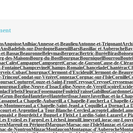
ment
ns
Angoisse
Anlhiac
Annesse-et-Beaulieu
Antonne-et-Trigonant
Arch
'Ans
Badefols-sur-Dordogne
Baneuil
Bars
Bassillac et Auberoche
Bay
-et-Bassac
Beauronne
Beleymas
Bergerac
Bertric-Burée
Biras
Boisseu
rg-des-Maisons
Bourg-du-Bost
Bourgnac
Bourniquel
Bourrou
Boutei
sac
Calès
Campagne
Campsegret
Carsac-de-Gurson
Cause-de-Cléra
-Fontaine
Champcevinel
Champs-Romain
Chancelade
Chantérac
Ch
rveix-Cubas
Chourgnac
Clermont-d'Excideuil
Clermont-de-Beaur
-Trincou
Condat-sur-Vézère
Connezac
Corgnac-sur-l'Isle
Cornille
C
oursac
Coutures
Couze-et-Saint-Front
Creyssac
Creysse
Creyssensac
hourgnac
Église-Neuve-d'Issac
Église-Neuve-de-Vergt
Escoire
Excide
nlac
Firbeix
Fleurac
Fossemagne
Fouleix
Fraisse
Gabillou
Gardonne
G
s
Grun-Bordas
Hautefaye
Hautefort
Issac
Jaure
Javerlhac-et-la-Chap
Cassagne
La Chapelle-Aubareil
La Chapelle-Faucher
La Chapelle-
le-Montmoreau
La Chapelle-Saint-Jean
La Coquille
La Dornac
La 
ourt-et-Argentine
La Tour-Blanche-Cercles
Lacropte
Lalinde
Lamo
quais
Le Bourdeix
Le Bugue
Le Fleix
Le Lardin-Saint-Lazare
Le Pi
Les Eyzies
Les Farges
Les Lèches
Limeuil
Limeyrat
Liorac-sur-Louy
ern
Mareuil en Périgord
Marquay
Marsac-sur-l'Isle
Mauzac-et-Gran
hac-de-Nontron
Minzac
Monfaucon
Montagnac-d'Auberoche
Monta