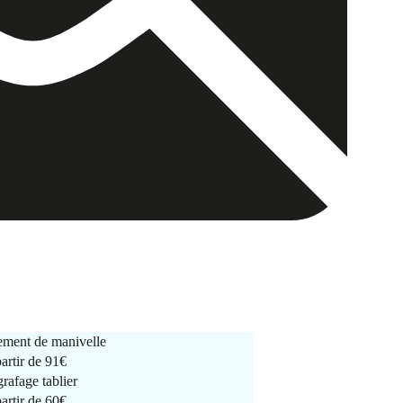
ment de manivelle
partir de
91€
rafage tablier
partir de
60€