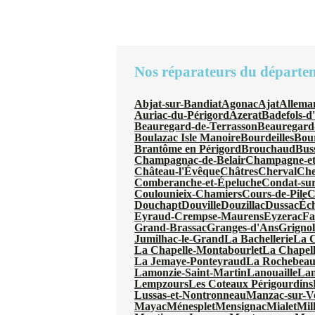
Nos réparateurs du départe
Abjat-sur-Bandiat
Agonac
Ajat
Allema
Auriac-du-Périgord
Azerat
Badefols-d
Beauregard-de-Terrasson
Beauregard
Boulazac Isle Manoire
Bourdeilles
Bou
Brantôme en Périgord
Brouchaud
Bus
Champagnac-de-Belair
Champagne-et
Château-l'Évêque
Châtres
Cherval
Che
Comberanche-et-Épeluche
Condat-sur
Coulounieix-Chamiers
Cours-de-Pile
C
Douchapt
Douville
Douzillac
Dussac
Éc
Eyraud-Crempse-Maurens
Eyzerac
Fa
Grand-Brassac
Granges-d'Ans
Grignol
Jumilhac-le-Grand
La Bachellerie
La 
La Chapelle-Montabourlet
La Chapel
La Jemaye-Ponteyraud
La Rochebeauc
Lamonzie-Saint-Martin
Lanouaille
Lan
Lempzours
Les Coteaux Périgourdins
Lussas-et-Nontronneau
Manzac-sur-V
Mayac
Ménesplet
Mensignac
Mialet
Mil