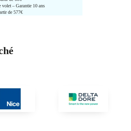
e volet – Garantie 10 ans
artir de 577€
ché