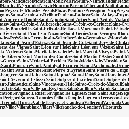
tpon-Ménestérol
Montrem
Mouleydier
Moulin-Neuf
Mussidan
Nadai
l
Nanthiat
Négrondes
Neuvic
Nontron
Parcoul-Chenaud
Paulin
Pauna
nac
Peyzac-le-Moustier
Pezuls
Plazac
Pontours
Pressignac-Vicq
Preyss
gnac-Saint-Cernin-de-Reilhac
Rudeau-Ladosse
Saint Aulaye-Puy
nt-André-de-Double
Saint-Aquilin
Saint-Astier
Saint-Avit-de-Vialar
massy
Saint-Crépin-d'Auberoche
Saint-Crépin-et-Carlucet
Saint-Cy
ix-de-Bourdeilles
Saint-Félix-de-Reillac-et-Mortemart
Saint-Félix-de
a-Rivière
Saint-Front-sur-Nizonne
Saint-Geniès
Saint-Georges-Blanc
-des-Prés
Saint-Germain-du-Salembre
Saint-Germain-et-Mons
Sain
Ataux
Saint-Jean-d'Estissac
Saint-Jean-de-Côle
Saint-Jory-de-Chalai
rent-des-Vignes
Saint-Léon-sur-l'Isle
Saint-Léon-sur-Vézère
Saint-Lo
l-d'Artenset
Saint-Martial-de-Valette
Saint-Martial-Viveyrol
Saint-
-de-Ribérac
Saint-Martin-des-Combes
Saint-Martin-l'Astier
Saint-M
e-Gurçon
Saint-Médard-d'Excideuil
Saint-Médard-de-Mussidan
Sa
s
Saint-Pancrace
Saint-Pantaly-d'Excideuil
Saint-Pardoux-de-Drôn
he
Saint-Paul-Lizonne
Saint-Pierre-d'Eyraud
Saint-Pierre-de-Chign
s-Fougères
Saint-Rabier
Saint-Raphaël
Saint-Rémy
Saint-Romain-et-
Saint-Séverin-d'Estissac
Saint-Sulpice-d'Excideuil
Saint-Sulpice-d
ent-Jalmoutiers
Saint-Vincent-sur-l'Isle
Sainte-Croix-de-Mareuil
Sai
te-Trie
Salagnac
Salignac-Eyvigues
Salon
Sanilhac
Sarlande
Sarliac-su
ontron
Savignac-Lédrier
Savignac-les-Églises
Sceau-Saint-Angel
Seg
en Périgord
Sourzac
Tamniès
Teillots
Temple-Laguyon
Terrasson-Lavi
c
Trémolat
Tursac
Val de Louyre et Caudeau
Vallereuil
Valojoulx
Van
rgt
Villac
Villamblard
Villars
Villefranche-de-Lonchat
Villetoureix