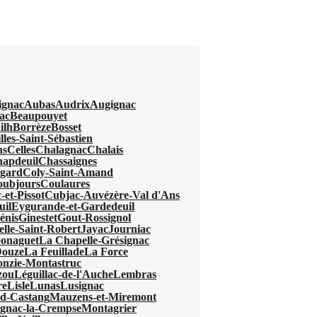
ignac
Aubas
Audrix
Augignac
ac
Beaupouyet
ilh
Borrèze
Bosset
lles-Saint-Sébastien
ns
Celles
Chalagnac
Chalais
apdeuil
Chassaignes
egard
Coly-Saint-Amand
oubjours
Coulaures
-et-Pissot
Cubjac-Auvézère-Val d'Ans
uil
Eygurande-et-Gardedeuil
énis
Ginestet
Gout-Rossignol
elle-Saint-Robert
Jayac
Journiac
Gonaguet
La Chapelle-Grésignac
Douze
La Feuillade
La Force
nzie-Montastruc
zou
Léguillac-de-l'Auche
Lembras
re
Lisle
Lunas
Lusignac
d-Castang
Mauzens-et-Miremont
gnac-la-Crempse
Montagrier