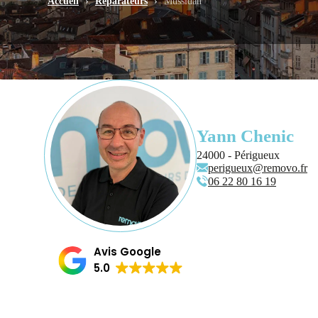
Accueil
›
Réparateurs
›
Mussidan
Yann Chenic
24000 - Périgueux
perigueux@removo.fr
06 22 80 16 19
Avis Google
5.0