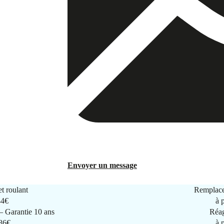
Envoyer un message
t roulant
Remplace
44€
à 
 Garantie 10 ans
Réag
286€
à 