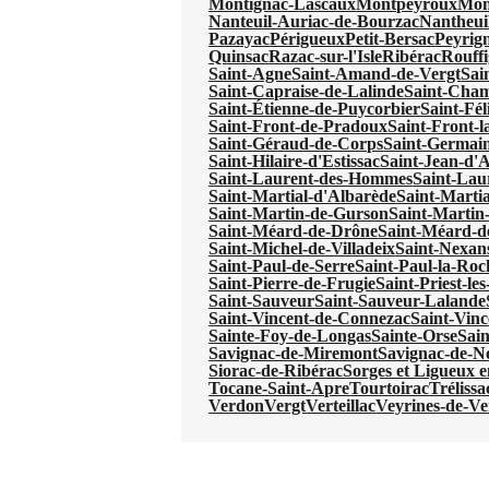
Montignac-Lascaux
Montpeyroux
Mon
Nanteuil-Auriac-de-Bourzac
Nantheui
Pazayac
Périgueux
Petit-Bersac
Peyrig
Quinsac
Razac-sur-l'Isle
Ribérac
Rouffi
Saint-Agne
Saint-Amand-de-Vergt
Sai
Saint-Capraise-de-Lalinde
Saint-Cha
Saint-Étienne-de-Puycorbier
Saint-Fél
Saint-Front-de-Pradoux
Saint-Front-l
Saint-Géraud-de-Corps
Saint-Germain
Saint-Hilaire-d'Estissac
Saint-Jean-d'
Saint-Laurent-des-Hommes
Saint-Lau
Saint-Martial-d'Albarède
Saint-Martia
Saint-Martin-de-Gurson
Saint-Martin
Saint-Méard-de-Drône
Saint-Méard-d
Saint-Michel-de-Villadeix
Saint-Nexan
Saint-Paul-de-Serre
Saint-Paul-la-Roc
Saint-Pierre-de-Frugie
Saint-Priest-le
Saint-Sauveur
Saint-Sauveur-Lalande
Saint-Vincent-de-Connezac
Saint-Vinc
Sainte-Foy-de-Longas
Sainte-Orse
Sain
Savignac-de-Miremont
Savignac-de-N
Siorac-de-Ribérac
Sorges et Ligueux 
Tocane-Saint-Apre
Tourtoirac
Trélissa
Verdon
Vergt
Verteillac
Veyrines-de-Ve