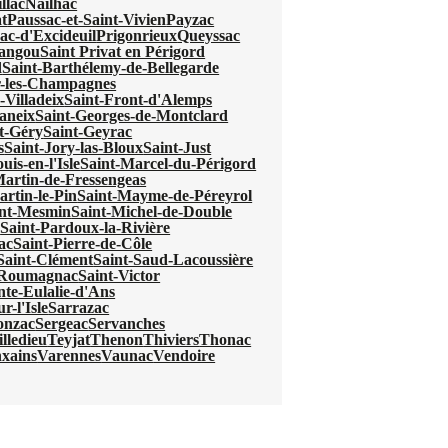
llac
Nailhac
t
Paussac-et-Saint-Vivien
Payzac
ac-d'Excideuil
Prigonrieux
Queyssac
mangou
Saint Privat en Périgord
d
Saint-Barthélemy-de-Bellegarde
r-les-Champagnes
-Villadeix
Saint-Front-d'Alemps
aneix
Saint-Georges-de-Montclard
t-Géry
Saint-Geyrac
s
Saint-Jory-las-Bloux
Saint-Just
uis-en-l'Isle
Saint-Marcel-du-Périgord
Martin-de-Fressengeas
artin-le-Pin
Saint-Mayme-de-Péreyrol
int-Mesmin
Saint-Michel-de-Double
e
Saint-Pardoux-la-Rivière
ac
Saint-Pierre-de-Côle
Saint-Clément
Saint-Saud-Lacoussière
e-Roumagnac
Saint-Victor
nte-Eulalie-d'Ans
r-l'Isle
Sarrazac
onzac
Sergeac
Servanches
lledieu
Teyjat
Thenon
Thiviers
Thonac
xains
Varennes
Vaunac
Vendoire