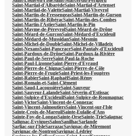
Saint-Louis-en-l'Isle
Saint-Marcel-du-Périgord
Saint-Martial-d'Albarède
Saint-Martial-d'Artenset
Saint-Martial-de-Valette
Saint-Martial-Viveyrol
Saint-Martin-de-Fressengeas
Saint-Martin-de-Gurson
Saint-Martin-de-Ribérac
Saint-Martin-des-Combes
Saint-Martin-l'Astier
Saint-Martin-le-Pin
Saint-Mayme-de-Péreyrol
Saint-Méard-de-Drône
Saint-Méard-de-Gurçon
Saint-Médard-d'Excideuil
Saint-Médard-de-Mussidan
Saint-Mesmin
Saint-Michel-de-Double
Saint-Michel-de-Villadeix
Saint-Nexans
Saint-Pancrace
Saint-Pantaly-d'Excideuil
Saint-Pardoux-de-Drône
Saint-Pardoux-la-Rivière
Saint-Paul-de-Serre
Saint-Paul-la-Roche
Saint-Paul-Lizonne
Saint-Pierre-d'Eyraud
Saint-Pierre-de-Chignac
Saint-Pierre-de-Côle
Saint-Pierre-de-Frugie
Saint-Priest-les-Fougères
Saint-Rabier
Saint-Raphaël
Saint-Rémy
Saint-Romain-et-Saint-Clément
Saint-Saud-Lacoussière
Saint-Sauveur
Saint-Sauveur-Lalande
Saint-Séverin-d'Estissac
Saint-Sulpice-d'Excideuil
Saint-Sulpice-de-Roumagnac
Saint-Victor
Saint-Vincent-de-Connezac
Saint-Vincent-Jalmoutiers
Saint-Vincent-sur-l'Isle
Sainte-Croix-de-Mareuil
Sainte-Eulalie-d'Ans
Sainte-Foy-de-Longas
Sainte-Orse
Sainte-Trie
Salagnac
Salignac-Eyvigues
Salon
Sanilhac
Sarlande
Sarliac-sur-l'Isle
Sarrazac
Savignac-de-Miremont
Savignac-de-Nontron
Savignac-Lédrier