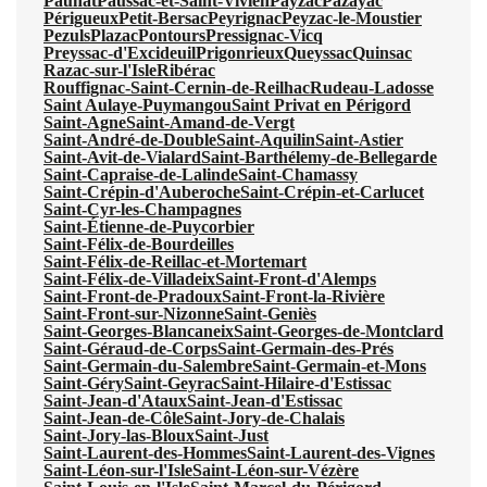
Paunat
Paussac-et-Saint-Vivien
Payzac
Pazayac
Périgueux
Petit-Bersac
Peyrignac
Peyzac-le-Moustier
Pezuls
Plazac
Pontours
Pressignac-Vicq
Preyssac-d'Excideuil
Prigonrieux
Queyssac
Quinsac
Razac-sur-l'Isle
Ribérac
Rouffignac-Saint-Cernin-de-Reilhac
Rudeau-Ladosse
Saint Aulaye-Puymangou
Saint Privat en Périgord
Saint-Agne
Saint-Amand-de-Vergt
Saint-André-de-Double
Saint-Aquilin
Saint-Astier
Saint-Avit-de-Vialard
Saint-Barthélemy-de-Bellegarde
Saint-Capraise-de-Lalinde
Saint-Chamassy
Saint-Crépin-d'Auberoche
Saint-Crépin-et-Carlucet
Saint-Cyr-les-Champagnes
Saint-Étienne-de-Puycorbier
Saint-Félix-de-Bourdeilles
Saint-Félix-de-Reillac-et-Mortemart
Saint-Félix-de-Villadeix
Saint-Front-d'Alemps
Saint-Front-de-Pradoux
Saint-Front-la-Rivière
Saint-Front-sur-Nizonne
Saint-Geniès
Saint-Georges-Blancaneix
Saint-Georges-de-Montclard
Saint-Géraud-de-Corps
Saint-Germain-des-Prés
Saint-Germain-du-Salembre
Saint-Germain-et-Mons
Saint-Géry
Saint-Geyrac
Saint-Hilaire-d'Estissac
Saint-Jean-d'Ataux
Saint-Jean-d'Estissac
Saint-Jean-de-Côle
Saint-Jory-de-Chalais
Saint-Jory-las-Bloux
Saint-Just
Saint-Laurent-des-Hommes
Saint-Laurent-des-Vignes
Saint-Léon-sur-l'Isle
Saint-Léon-sur-Vézère