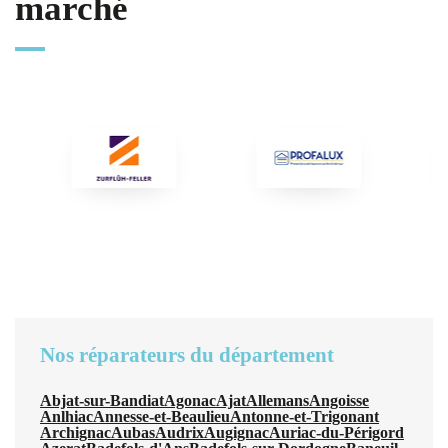
marché
Nos réparateurs du département
Abjat-sur-Bandiat
Agonac
Ajat
Allemans
Angoisse
Anlhiac
Annesse-et-Beaulieu
Antonne-et-Trigonant
Archignac
Aubas
Audrix
Augignac
Auriac-du-Périgord