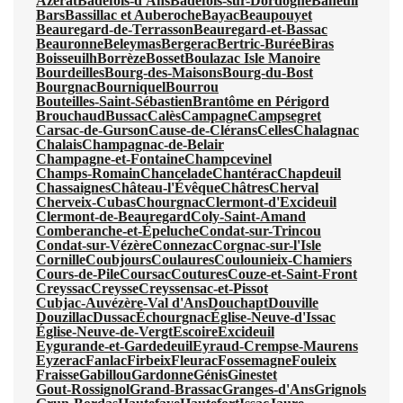
Azerat
Badefols-d'Ans
Badefols-sur-Dordogne
Baneuil
Bars
Bassillac et Auberoche
Bayac
Beaupouyet
Beauregard-de-Terrasson
Beauregard-et-Bassac
Beauronne
Beleymas
Bergerac
Bertric-Burée
Biras
Boisseuilh
Borrèze
Bosset
Boulazac Isle Manoire
Bourdeilles
Bourg-des-Maisons
Bourg-du-Bost
Bourgnac
Bourniquel
Bourrou
Bouteilles-Saint-Sébastien
Brantôme en Périgord
Brouchaud
Bussac
Calès
Campagne
Campsegret
Carsac-de-Gurson
Cause-de-Clérans
Celles
Chalagnac
Chalais
Champagnac-de-Belair
Champagne-et-Fontaine
Champcevinel
Champs-Romain
Chancelade
Chantérac
Chapdeuil
Chassaignes
Château-l'Évêque
Châtres
Cherval
Cherveix-Cubas
Chourgnac
Clermont-d'Excideuil
Clermont-de-Beauregard
Coly-Saint-Amand
Comberanche-et-Épeluche
Condat-sur-Trincou
Condat-sur-Vézère
Connezac
Corgnac-sur-l'Isle
Cornille
Coubjours
Coulaures
Coulounieix-Chamiers
Cours-de-Pile
Coursac
Coutures
Couze-et-Saint-Front
Creyssac
Creysse
Creyssensac-et-Pissot
Cubjac-Auvézère-Val d'Ans
Douchapt
Douville
Douzillac
Dussac
Échourgnac
Église-Neuve-d'Issac
Église-Neuve-de-Vergt
Escoire
Excideuil
Eygurande-et-Gardedeuil
Eyraud-Crempse-Maurens
Eyzerac
Fanlac
Firbeix
Fleurac
Fossemagne
Fouleix
Fraisse
Gabillou
Gardonne
Génis
Ginestet
Gout-Rossignol
Grand-Brassac
Granges-d'Ans
Grignols