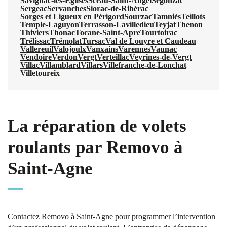
Savignac-les-Églises
Sceau-Saint-Angel
Segonzac
Sergeac
Servanches
Siorac-de-Ribérac
Sorges et Ligueux en Périgord
Sourzac
Tamniès
Teillots
Temple-Laguyon
Terrasson-Lavilledieu
Teyjat
Thenon
Thiviers
Thonac
Tocane-Saint-Apre
Tourtoirac
Trélissac
Trémolat
Tursac
Val de Louyre et Caudeau
Vallereuil
Valojoulx
Vanxains
Varennes
Vaunac
Vendoire
Verdon
Vergt
Verteillac
Veyrines-de-Vergt
Villac
Villamblard
Villars
Villefranche-de-Lonchat
Villetoureix
La réparation de volets
roulants par Removo à
Saint-Agne
Contactez Removo à Saint-Agne pour programmer l’intervention