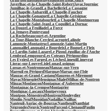
Grun-Bordas
Hautefaye
Hautefort
Issac
Jaure
Javerlhac-et-la-Chapelle-Saint-Robert
Jayac
Journiac
Jumilhac-le-Grand
La Bachellerie
La Cassagne
La Chapelle-Aubareil
La Chapelle-Faucher
La Chapelle-Gonaguet
La Chapelle-Grésignac
La Chapelle-Montabourlet
La Chapelle-Montmoreau
La Chapelle-Saint-Jean
La Coquille
La Dornac
La Douze
La Feuillade
La Force
La Jemaye-Ponteyraud
La Rochebeaucourt-et-Argentine
La Tour-Blanche-Cercles
Lacropte
Lalinde
Lamonzie-Montastruc
Lamonzie-Saint-Martin
Lanouaille
Lanquais
Le Bourdeix
Le Bugue
Le Fleix
Le Lardin-Saint-Lazare
Le Pizou
Léguillac-de-l'Auche
Lembras
Lempzours
Les Coteaux Périgourdins
Les Eyzies
Les Farges
Les Lèches
Limeuil
Limeyrat
Liorac-sur-Louyre
Lisle
Lunas
Lusignac
Lussas-et-Nontronneau
Manzac-sur-Vern
Mareuil en Périgord
Marquay
Marsac-sur-l'Isle
Mauzac-et-Grand-Castang
Mauzens-et-Miremont
Mayac
Ménesplet
Mensignac
Mialet
Milhac-de-Nontron
Minzac
Monfaucon
Montagnac-d'Auberoche
Montagnac-la-Crempse
Montagrier
Montignac-Lascaux
Montpeyroux
Montpon-Ménestérol
Montrem
Mouleydier
Moulin-Neuf
Mussidan
Nadaillac
Nailhac
Nanteuil-Auriac-de-Bourzac
Nantheuil
Nanthiat
Négrondes
Neuvic
Nontron
Parcoul-Chenaud
Paulin