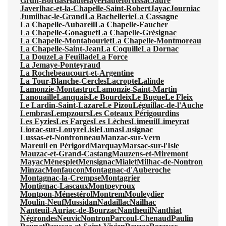
Grun-Bordas
Hautefaye
Hautefort
Issac
Jaure
Javerlhac-et-la-Chapelle-Saint-Robert
Jayac
Journiac
Jumilhac-le-Grand
La Bachellerie
La Cassagne
La Chapelle-Aubareil
La Chapelle-Faucher
La Chapelle-Gonaguet
La Chapelle-Grésignac
La Chapelle-Montabourlet
La Chapelle-Montmoreau
La Chapelle-Saint-Jean
La Coquille
La Dornac
La Douze
La Feuillade
La Force
La Jemaye-Ponteyraud
La Rochebeaucourt-et-Argentine
La Tour-Blanche-Cercles
Lacropte
Lalinde
Lamonzie-Montastruc
Lamonzie-Saint-Martin
Lanouaille
Lanquais
Le Bourdeix
Le Bugue
Le Fleix
Le Lardin-Saint-Lazare
Le Pizou
Léguillac-de-l'Auche
Lembras
Lempzours
Les Coteaux Périgourdins
Les Eyzies
Les Farges
Les Lèches
Limeuil
Limeyrat
Liorac-sur-Louyre
Lisle
Lunas
Lusignac
Lussas-et-Nontronneau
Manzac-sur-Vern
Mareuil en Périgord
Marquay
Marsac-sur-l'Isle
Mauzac-et-Grand-Castang
Mauzens-et-Miremont
Mayac
Ménesplet
Mensignac
Mialet
Milhac-de-Nontron
Minzac
Monfaucon
Montagnac-d'Auberoche
Montagnac-la-Crempse
Montagrier
Montignac-Lascaux
Montpeyroux
Montpon-Ménestérol
Montrem
Mouleydier
Moulin-Neuf
Mussidan
Nadaillac
Nailhac
Nanteuil-Auriac-de-Bourzac
Nantheuil
Nanthiat
Négrondes
Neuvic
Nontron
Parcoul-Chenaud
Paulin