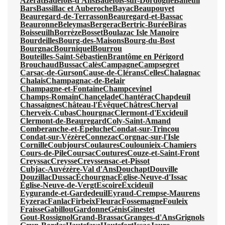
Azerat
Badefols-d'Ans
Badefols-sur-Dordogne
Baneuil
Bars
Bassillac et Auberoche
Bayac
Beaupouyet
Beauregard-de-Terrasson
Beauregard-et-Bassac
Beauronne
Beleymas
Bergerac
Bertric-Burée
Biras
Boisseuilh
Borrèze
Bosset
Boulazac Isle Manoire
Bourdeilles
Bourg-des-Maisons
Bourg-du-Bost
Bourgnac
Bourniquel
Bourrou
Bouteilles-Saint-Sébastien
Brantôme en Périgord
Brouchaud
Bussac
Calès
Campagne
Campsegret
Carsac-de-Gurson
Cause-de-Clérans
Celles
Chalagnac
Chalais
Champagnac-de-Belair
Champagne-et-Fontaine
Champcevinel
Champs-Romain
Chancelade
Chantérac
Chapdeuil
Chassaignes
Château-l'Évêque
Châtres
Cherval
Cherveix-Cubas
Chourgnac
Clermont-d'Excideuil
Clermont-de-Beauregard
Coly-Saint-Amand
Comberanche-et-Épeluche
Condat-sur-Trincou
Condat-sur-Vézère
Connezac
Corgnac-sur-l'Isle
Cornille
Coubjours
Coulaures
Coulounieix-Chamiers
Cours-de-Pile
Coursac
Coutures
Couze-et-Saint-Front
Creyssac
Creysse
Creyssensac-et-Pissot
Cubjac-Auvézère-Val d'Ans
Douchapt
Douville
Douzillac
Dussac
Échourgnac
Église-Neuve-d'Issac
Église-Neuve-de-Vergt
Escoire
Excideuil
Eygurande-et-Gardedeuil
Eyraud-Crempse-Maurens
Eyzerac
Fanlac
Firbeix
Fleurac
Fossemagne
Fouleix
Fraisse
Gabillou
Gardonne
Génis
Ginestet
Gout-Rossignol
Grand-Brassac
Granges-d'Ans
Grignols