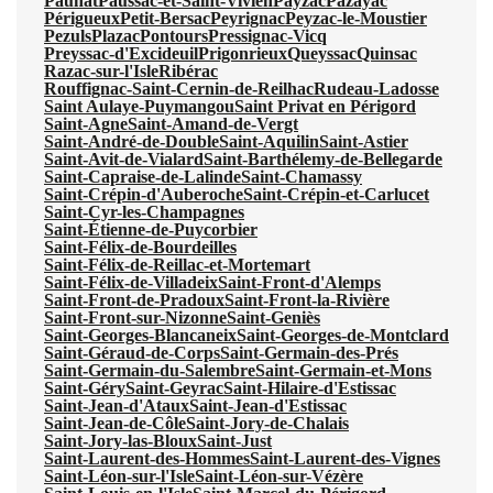
Paunat
Paussac-et-Saint-Vivien
Payzac
Pazayac
Périgueux
Petit-Bersac
Peyrignac
Peyzac-le-Moustier
Pezuls
Plazac
Pontours
Pressignac-Vicq
Preyssac-d'Excideuil
Prigonrieux
Queyssac
Quinsac
Razac-sur-l'Isle
Ribérac
Rouffignac-Saint-Cernin-de-Reilhac
Rudeau-Ladosse
Saint Aulaye-Puymangou
Saint Privat en Périgord
Saint-Agne
Saint-Amand-de-Vergt
Saint-André-de-Double
Saint-Aquilin
Saint-Astier
Saint-Avit-de-Vialard
Saint-Barthélemy-de-Bellegarde
Saint-Capraise-de-Lalinde
Saint-Chamassy
Saint-Crépin-d'Auberoche
Saint-Crépin-et-Carlucet
Saint-Cyr-les-Champagnes
Saint-Étienne-de-Puycorbier
Saint-Félix-de-Bourdeilles
Saint-Félix-de-Reillac-et-Mortemart
Saint-Félix-de-Villadeix
Saint-Front-d'Alemps
Saint-Front-de-Pradoux
Saint-Front-la-Rivière
Saint-Front-sur-Nizonne
Saint-Geniès
Saint-Georges-Blancaneix
Saint-Georges-de-Montclard
Saint-Géraud-de-Corps
Saint-Germain-des-Prés
Saint-Germain-du-Salembre
Saint-Germain-et-Mons
Saint-Géry
Saint-Geyrac
Saint-Hilaire-d'Estissac
Saint-Jean-d'Ataux
Saint-Jean-d'Estissac
Saint-Jean-de-Côle
Saint-Jory-de-Chalais
Saint-Jory-las-Bloux
Saint-Just
Saint-Laurent-des-Hommes
Saint-Laurent-des-Vignes
Saint-Léon-sur-l'Isle
Saint-Léon-sur-Vézère