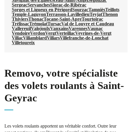
Savignac-les-Églises
Sceau-Saint-Angel
Segonzac
Sergeac
Servanches
Siorac-de-Ribérac
Sorges et Ligueux en Périgord
Sourzac
Tamniès
Teillots
Temple-Laguyon
Terrasson-Lavilledieu
Teyjat
Thenon
Thiviers
Thonac
Tocane-Saint-Apre
Tourtoirac
Trélissac
Trémolat
Tursac
Val de Louyre et Caudeau
Vallereuil
Valojoulx
Vanxains
Varennes
Vaunac
Vendoire
Verdon
Vergt
Verteillac
Veyrines-de-Vergt
Villac
Villamblard
Villars
Villefranche-de-Lonchat
Villetoureix
Removo, votre spécialiste
des volets roulants à Saint-
Geyrac
Les volets roulants apportent un véritable confort. Outre leur