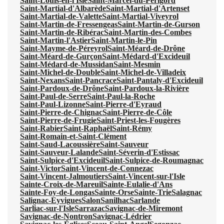
Saint-Louis-en-l'Isle
Saint-Marcel-du-Périgord
Saint-Martial-d'Albarède
Saint-Martial-d'Artenset
Saint-Martial-de-Valette
Saint-Martial-Viveyrol
Saint-Martin-de-Fressengeas
Saint-Martin-de-Gurson
Saint-Martin-de-Ribérac
Saint-Martin-des-Combes
Saint-Martin-l'Astier
Saint-Martin-le-Pin
Saint-Mayme-de-Péreyrol
Saint-Méard-de-Drône
Saint-Méard-de-Gurçon
Saint-Médard-d'Excideuil
Saint-Médard-de-Mussidan
Saint-Mesmin
Saint-Michel-de-Double
Saint-Michel-de-Villadeix
Saint-Nexans
Saint-Pancrace
Saint-Pantaly-d'Excideuil
Saint-Pardoux-de-Drône
Saint-Pardoux-la-Rivière
Saint-Paul-de-Serre
Saint-Paul-la-Roche
Saint-Paul-Lizonne
Saint-Pierre-d'Eyraud
Saint-Pierre-de-Chignac
Saint-Pierre-de-Côle
Saint-Pierre-de-Frugie
Saint-Priest-les-Fougères
Saint-Rabier
Saint-Raphaël
Saint-Rémy
Saint-Romain-et-Saint-Clément
Saint-Saud-Lacoussière
Saint-Sauveur
Saint-Sauveur-Lalande
Saint-Séverin-d'Estissac
Saint-Sulpice-d'Excideuil
Saint-Sulpice-de-Roumagnac
Saint-Victor
Saint-Vincent-de-Connezac
Saint-Vincent-Jalmoutiers
Saint-Vincent-sur-l'Isle
Sainte-Croix-de-Mareuil
Sainte-Eulalie-d'Ans
Sainte-Foy-de-Longas
Sainte-Orse
Sainte-Trie
Salagnac
Salignac-Eyvigues
Salon
Sanilhac
Sarlande
Sarliac-sur-l'Isle
Sarrazac
Savignac-de-Miremont
Savignac-de-Nontron
Savignac-Lédrier