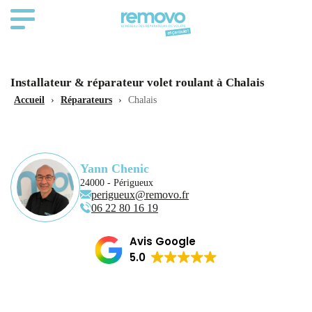
Installateur & réparateur volet roulant à Chalais
Accueil
›
Réparateurs
›
Chalais
Yann Chenic
24000 - Périgueux
perigueux@removo.fr
06 22 80 16 19
Avis Google
5.0