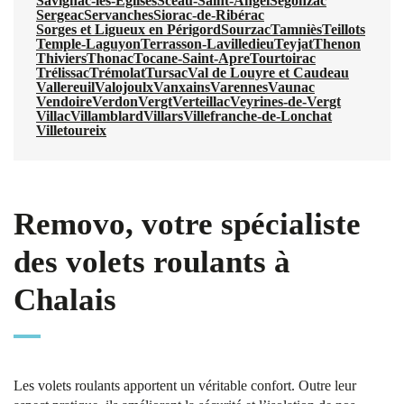
Savignac-les-Églises
Sceau-Saint-Angel
Segonzac
Sergeac
Servanches
Siorac-de-Ribérac
Sorges et Ligueux en Périgord
Sourzac
Tamniès
Teillots
Temple-Laguyon
Terrasson-Lavilledieu
Teyjat
Thenon
Thiviers
Thonac
Tocane-Saint-Apre
Tourtoirac
Trélissac
Trémolat
Tursac
Val de Louyre et Caudeau
Vallereuil
Valojoulx
Vanxains
Varennes
Vaunac
Vendoire
Verdon
Vergt
Verteillac
Veyrines-de-Vergt
Villac
Villamblard
Villars
Villefranche-de-Lonchat
Villetoureix
Removo, votre spécialiste
des volets roulants à
Chalais
Les volets roulants apportent un véritable confort. Outre leur