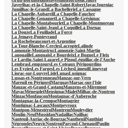
Grun-Bordas
Hautefaye
Hautefort
Issac
Jaure
Javerlhac-et-la-Chapelle-Saint-Robert
Jayac
Journiac
Jumilhac-le-Grand
La Bachellerie
La Cassagne
La Chapelle-Aubareil
La Chapelle-Faucher
La Chapelle-Gonaguet
La Chapelle-Grésignac
La Chapelle-Montabourlet
La Chapelle-Montmoreau
La Chapelle-Saint-Jean
La Coquille
La Dornac
La Douze
La Feuillade
La Force
La Jemaye-Ponteyraud
La Rochebeaucourt-et-Argentine
La Tour-Blanche-Cercles
Lacropte
Lalinde
Lamonzie-Montastruc
Lamonzie-Saint-Martin
Lanouaille
Lanquais
Le Bourdeix
Le Bugue
Le Fleix
Le Lardin-Saint-Lazare
Le Pizou
Léguillac-de-l'Auche
Lembras
Lempzours
Les Coteaux Périgourdins
Les Eyzies
Les Farges
Les Lèches
Limeuil
Limeyrat
Liorac-sur-Louyre
Lisle
Lunas
Lusignac
Lussas-et-Nontronneau
Manzac-sur-Vern
Mareuil en Périgord
Marquay
Marsac-sur-l'Isle
Mauzac-et-Grand-Castang
Mauzens-et-Miremont
Mayac
Ménesplet
Mensignac
Mialet
Milhac-de-Nontron
Minzac
Monfaucon
Montagnac-d'Auberoche
Montagnac-la-Crempse
Montagrier
Montignac-Lascaux
Montpeyroux
Montpon-Ménestérol
Montrem
Mouleydier
Moulin-Neuf
Mussidan
Nadaillac
Nailhac
Nanteuil-Auriac-de-Bourzac
Nantheuil
Nanthiat
Négrondes
Neuvic
Nontron
Parcoul-Chenaud
Paulin