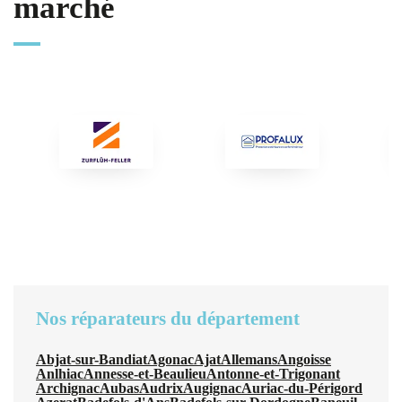
marché
Nos réparateurs du département
Abjat-sur-Bandiat
Agonac
Ajat
Allemans
Angoisse
Anlhiac
Annesse-et-Beaulieu
Antonne-et-Trigonant
Archignac
Aubas
Audrix
Augignac
Auriac-du-Périgord