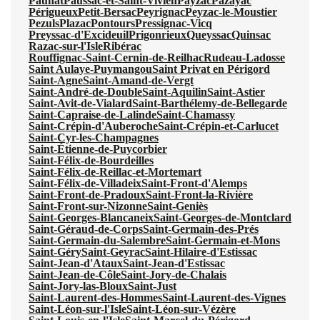
Paunat
Paussac-et-Saint-Vivien
Payzac
Pazayac
Périgueux
Petit-Bersac
Peyrignac
Peyzac-le-Moustier
Pezuls
Plazac
Pontours
Pressignac-Vicq
Preyssac-d'Excideuil
Prigonrieux
Queyssac
Quinsac
Razac-sur-l'Isle
Ribérac
Rouffignac-Saint-Cernin-de-Reilhac
Rudeau-Ladosse
Saint Aulaye-Puymangou
Saint Privat en Périgord
Saint-Agne
Saint-Amand-de-Vergt
Saint-André-de-Double
Saint-Aquilin
Saint-Astier
Saint-Avit-de-Vialard
Saint-Barthélemy-de-Bellegarde
Saint-Capraise-de-Lalinde
Saint-Chamassy
Saint-Crépin-d'Auberoche
Saint-Crépin-et-Carlucet
Saint-Cyr-les-Champagnes
Saint-Étienne-de-Puycorbier
Saint-Félix-de-Bourdeilles
Saint-Félix-de-Reillac-et-Mortemart
Saint-Félix-de-Villadeix
Saint-Front-d'Alemps
Saint-Front-de-Pradoux
Saint-Front-la-Rivière
Saint-Front-sur-Nizonne
Saint-Geniès
Saint-Georges-Blancaneix
Saint-Georges-de-Montclard
Saint-Géraud-de-Corps
Saint-Germain-des-Prés
Saint-Germain-du-Salembre
Saint-Germain-et-Mons
Saint-Géry
Saint-Geyrac
Saint-Hilaire-d'Estissac
Saint-Jean-d'Ataux
Saint-Jean-d'Estissac
Saint-Jean-de-Côle
Saint-Jory-de-Chalais
Saint-Jory-las-Bloux
Saint-Just
Saint-Laurent-des-Hommes
Saint-Laurent-des-Vignes
Saint-Léon-sur-l'Isle
Saint-Léon-sur-Vézère