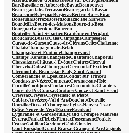
Azerat
Badefols-d'Ans
Badefols-sur-Dordogne
Baneuil
Bars
Bassillac et Auberoche
Bayac
Beaupouyet
Beauregard-de-Terrasson
Beauregard-et-Bassac
Beauronne
Beleymas
Bergerac
Bertric-Burée
Biras
Boisseuilh
Borrèze
Bosset
Boulazac Isle Manoire
Bourdeilles
Bourg-des-Maisons
Bourg-du-Bost
Bourgnac
Bourniquel
Bourrou
Bouteilles-Saint-Sébastien
Brantôme en Périgord
Brouchaud
Bussac
Calès
Campagne
Campsegret
Carsac-de-Gurson
Cause-de-Clérans
Celles
Chalagnac
Chalais
Champagnac-de-Belair
Champagne-et-Fontaine
Champcevinel
Champs-Romain
Chancelade
Chantérac
Chapdeuil
Chassaignes
Château-l'Évêque
Châtres
Cherval
Cherveix-Cubas
Chourgnac
Clermont-d'Excideuil
Clermont-de-Beauregard
Coly-Saint-Amand
Comberanche-et-Épeluche
Condat-sur-Trincou
Condat-sur-Vézère
Connezac
Corgnac-sur-l'Isle
Cornille
Coubjours
Coulaures
Coulounieix-Chamiers
Cours-de-Pile
Coursac
Coutures
Couze-et-Saint-Front
Creyssac
Creysse
Creyssensac-et-Pissot
Cubjac-Auvézère-Val d'Ans
Douchapt
Douville
Douzillac
Dussac
Échourgnac
Église-Neuve-d'Issac
Église-Neuve-de-Vergt
Escoire
Excideuil
Eygurande-et-Gardedeuil
Eyraud-Crempse-Maurens
Eyzerac
Fanlac
Firbeix
Fleurac
Fossemagne
Fouleix
Fraisse
Gabillou
Gardonne
Génis
Ginestet
Gout-Rossignol
Grand-Brassac
Granges-d'Ans
Grignols