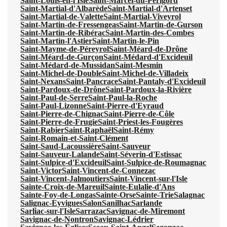
Saint-Louis-en-l'Isle
Saint-Marcel-du-Périgord
Saint-Martial-d'Albarède
Saint-Martial-d'Artenset
Saint-Martial-de-Valette
Saint-Martial-Viveyrol
Saint-Martin-de-Fressengeas
Saint-Martin-de-Gurson
Saint-Martin-de-Ribérac
Saint-Martin-des-Combes
Saint-Martin-l'Astier
Saint-Martin-le-Pin
Saint-Mayme-de-Péreyrol
Saint-Méard-de-Drône
Saint-Méard-de-Gurçon
Saint-Médard-d'Excideuil
Saint-Médard-de-Mussidan
Saint-Mesmin
Saint-Michel-de-Double
Saint-Michel-de-Villadeix
Saint-Nexans
Saint-Pancrace
Saint-Pantaly-d'Excideuil
Saint-Pardoux-de-Drône
Saint-Pardoux-la-Rivière
Saint-Paul-de-Serre
Saint-Paul-la-Roche
Saint-Paul-Lizonne
Saint-Pierre-d'Eyraud
Saint-Pierre-de-Chignac
Saint-Pierre-de-Côle
Saint-Pierre-de-Frugie
Saint-Priest-les-Fougères
Saint-Rabier
Saint-Raphaël
Saint-Rémy
Saint-Romain-et-Saint-Clément
Saint-Saud-Lacoussière
Saint-Sauveur
Saint-Sauveur-Lalande
Saint-Séverin-d'Estissac
Saint-Sulpice-d'Excideuil
Saint-Sulpice-de-Roumagnac
Saint-Victor
Saint-Vincent-de-Connezac
Saint-Vincent-Jalmoutiers
Saint-Vincent-sur-l'Isle
Sainte-Croix-de-Mareuil
Sainte-Eulalie-d'Ans
Sainte-Foy-de-Longas
Sainte-Orse
Sainte-Trie
Salagnac
Salignac-Eyvigues
Salon
Sanilhac
Sarlande
Sarliac-sur-l'Isle
Sarrazac
Savignac-de-Miremont
Savignac-de-Nontron
Savignac-Lédrier