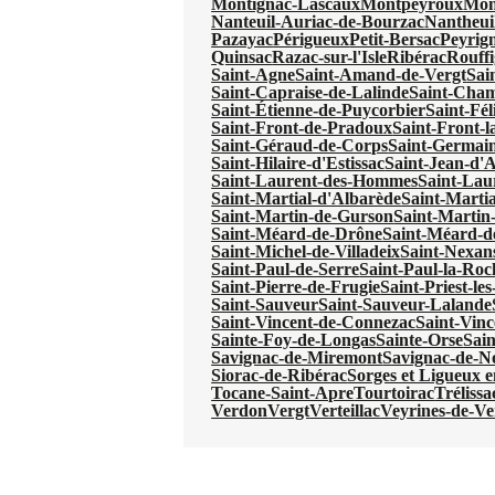
Montignac-Lascaux
Montpeyroux
Mon
Nanteuil-Auriac-de-Bourzac
Nantheui
Pazayac
Périgueux
Petit-Bersac
Peyrig
Quinsac
Razac-sur-l'Isle
Ribérac
Rouffi
Saint-Agne
Saint-Amand-de-Vergt
Sai
Saint-Capraise-de-Lalinde
Saint-Cha
Saint-Étienne-de-Puycorbier
Saint-Fél
Saint-Front-de-Pradoux
Saint-Front-l
Saint-Géraud-de-Corps
Saint-Germain
Saint-Hilaire-d'Estissac
Saint-Jean-d'
Saint-Laurent-des-Hommes
Saint-Lau
Saint-Martial-d'Albarède
Saint-Martia
Saint-Martin-de-Gurson
Saint-Martin
Saint-Méard-de-Drône
Saint-Méard-d
Saint-Michel-de-Villadeix
Saint-Nexan
Saint-Paul-de-Serre
Saint-Paul-la-Roc
Saint-Pierre-de-Frugie
Saint-Priest-le
Saint-Sauveur
Saint-Sauveur-Lalande
Saint-Vincent-de-Connezac
Saint-Vinc
Sainte-Foy-de-Longas
Sainte-Orse
Sain
Savignac-de-Miremont
Savignac-de-N
Siorac-de-Ribérac
Sorges et Ligueux 
Tocane-Saint-Apre
Tourtoirac
Trélissa
Verdon
Vergt
Verteillac
Veyrines-de-Ve