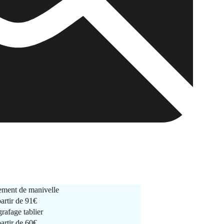
ment de manivelle
partir de
91€
rafage tablier
partir de
60€