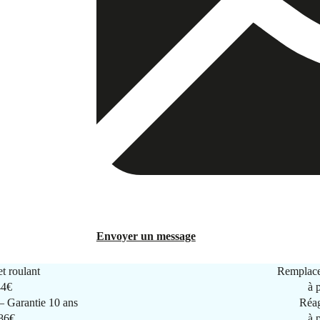
Envoyer un message
t roulant
Remplace
44€
à 
 Garantie 10 ans
Réag
286€
à 