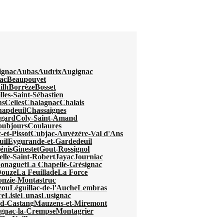
ignac
Aubas
Audrix
Augignac
ac
Beaupouyet
ilh
Borrèze
Bosset
lles-Saint-Sébastien
ns
Celles
Chalagnac
Chalais
apdeuil
Chassaignes
egard
Coly-Saint-Amand
oubjours
Coulaures
-et-Pissot
Cubjac-Auvézère-Val d'Ans
uil
Eygurande-et-Gardedeuil
énis
Ginestet
Gout-Rossignol
elle-Saint-Robert
Jayac
Journiac
Gonaguet
La Chapelle-Grésignac
Douze
La Feuillade
La Force
nzie-Montastruc
zou
Léguillac-de-l'Auche
Lembras
re
Lisle
Lunas
Lusignac
d-Castang
Mauzens-et-Miremont
gnac-la-Crempse
Montagrier