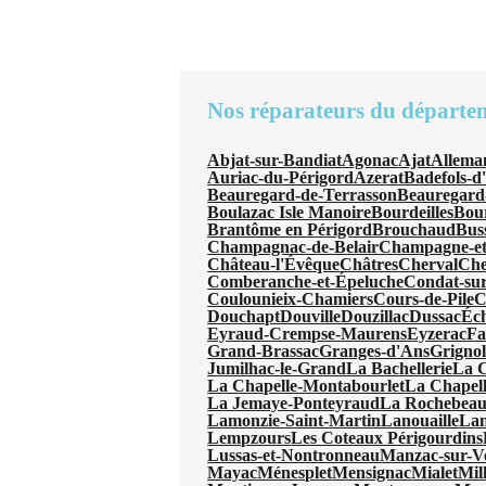
Nos réparateurs du départe
Abjat-sur-Bandiat
Agonac
Ajat
Allema
Auriac-du-Périgord
Azerat
Badefols-d
Beauregard-de-Terrasson
Beauregard
Boulazac Isle Manoire
Bourdeilles
Bou
Brantôme en Périgord
Brouchaud
Bus
Champagnac-de-Belair
Champagne-et
Château-l'Évêque
Châtres
Cherval
Che
Comberanche-et-Épeluche
Condat-sur
Coulounieix-Chamiers
Cours-de-Pile
C
Douchapt
Douville
Douzillac
Dussac
Éc
Eyraud-Crempse-Maurens
Eyzerac
Fa
Grand-Brassac
Granges-d'Ans
Grignol
Jumilhac-le-Grand
La Bachellerie
La 
La Chapelle-Montabourlet
La Chapel
La Jemaye-Ponteyraud
La Rochebeauc
Lamonzie-Saint-Martin
Lanouaille
Lan
Lempzours
Les Coteaux Périgourdins
Lussas-et-Nontronneau
Manzac-sur-V
Mayac
Ménesplet
Mensignac
Mialet
Mil