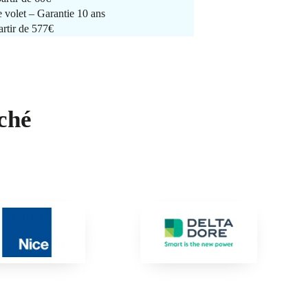
e volet – Garantie 10 ans
artir de 577€
ché