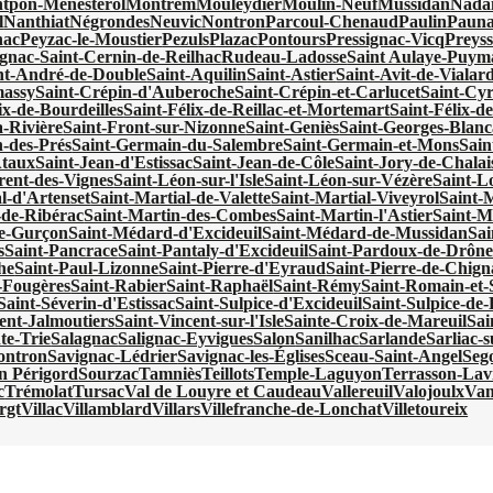
tpon-Ménestérol
Montrem
Mouleydier
Moulin-Neuf
Mussidan
Nadai
l
Nanthiat
Négrondes
Neuvic
Nontron
Parcoul-Chenaud
Paulin
Pauna
nac
Peyzac-le-Moustier
Pezuls
Plazac
Pontours
Pressignac-Vicq
Preyss
gnac-Saint-Cernin-de-Reilhac
Rudeau-Ladosse
Saint Aulaye-Puy
nt-André-de-Double
Saint-Aquilin
Saint-Astier
Saint-Avit-de-Vialar
massy
Saint-Crépin-d'Auberoche
Saint-Crépin-et-Carlucet
Saint-Cy
ix-de-Bourdeilles
Saint-Félix-de-Reillac-et-Mortemart
Saint-Félix-de
a-Rivière
Saint-Front-sur-Nizonne
Saint-Geniès
Saint-Georges-Blanc
-des-Prés
Saint-Germain-du-Salembre
Saint-Germain-et-Mons
Sain
Ataux
Saint-Jean-d'Estissac
Saint-Jean-de-Côle
Saint-Jory-de-Chalai
rent-des-Vignes
Saint-Léon-sur-l'Isle
Saint-Léon-sur-Vézère
Saint-Lo
l-d'Artenset
Saint-Martial-de-Valette
Saint-Martial-Viveyrol
Saint-
-de-Ribérac
Saint-Martin-des-Combes
Saint-Martin-l'Astier
Saint-M
e-Gurçon
Saint-Médard-d'Excideuil
Saint-Médard-de-Mussidan
Sa
s
Saint-Pancrace
Saint-Pantaly-d'Excideuil
Saint-Pardoux-de-Drôn
he
Saint-Paul-Lizonne
Saint-Pierre-d'Eyraud
Saint-Pierre-de-Chign
s-Fougères
Saint-Rabier
Saint-Raphaël
Saint-Rémy
Saint-Romain-et-
Saint-Séverin-d'Estissac
Saint-Sulpice-d'Excideuil
Saint-Sulpice-d
ent-Jalmoutiers
Saint-Vincent-sur-l'Isle
Sainte-Croix-de-Mareuil
Sai
te-Trie
Salagnac
Salignac-Eyvigues
Salon
Sanilhac
Sarlande
Sarliac-su
ontron
Savignac-Lédrier
Savignac-les-Églises
Sceau-Saint-Angel
Seg
en Périgord
Sourzac
Tamniès
Teillots
Temple-Laguyon
Terrasson-Lavi
c
Trémolat
Tursac
Val de Louyre et Caudeau
Vallereuil
Valojoulx
Van
rgt
Villac
Villamblard
Villars
Villefranche-de-Lonchat
Villetoureix