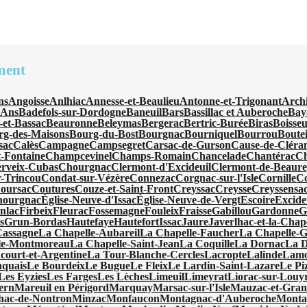
ment
ns
Angoisse
Anlhiac
Annesse-et-Beaulieu
Antonne-et-Trigonant
Arch
'Ans
Badefols-sur-Dordogne
Baneuil
Bars
Bassillac et Auberoche
Bay
-et-Bassac
Beauronne
Beleymas
Bergerac
Bertric-Burée
Biras
Boisseu
rg-des-Maisons
Bourg-du-Bost
Bourgnac
Bourniquel
Bourrou
Boutei
sac
Calès
Campagne
Campsegret
Carsac-de-Gurson
Cause-de-Cléra
-Fontaine
Champcevinel
Champs-Romain
Chancelade
Chantérac
Ch
rveix-Cubas
Chourgnac
Clermont-d'Excideuil
Clermont-de-Beaur
-Trincou
Condat-sur-Vézère
Connezac
Corgnac-sur-l'Isle
Cornille
C
oursac
Coutures
Couze-et-Saint-Front
Creyssac
Creysse
Creyssensac
hourgnac
Église-Neuve-d'Issac
Église-Neuve-de-Vergt
Escoire
Excide
nlac
Firbeix
Fleurac
Fossemagne
Fouleix
Fraisse
Gabillou
Gardonne
G
s
Grun-Bordas
Hautefaye
Hautefort
Issac
Jaure
Javerlhac-et-la-Chap
Cassagne
La Chapelle-Aubareil
La Chapelle-Faucher
La Chapelle-
le-Montmoreau
La Chapelle-Saint-Jean
La Coquille
La Dornac
La 
ourt-et-Argentine
La Tour-Blanche-Cercles
Lacropte
Lalinde
Lamo
quais
Le Bourdeix
Le Bugue
Le Fleix
Le Lardin-Saint-Lazare
Le Pi
Les Eyzies
Les Farges
Les Lèches
Limeuil
Limeyrat
Liorac-sur-Louy
ern
Mareuil en Périgord
Marquay
Marsac-sur-l'Isle
Mauzac-et-Gran
hac-de-Nontron
Minzac
Monfaucon
Montagnac-d'Auberoche
Monta