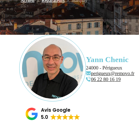
Accueil
›
Réparateurs
›
Marquay
Yann Chenic
24000 - Périgueux
perigueux@removo.fr
06 22 80 16 19
Avis Google
5.0