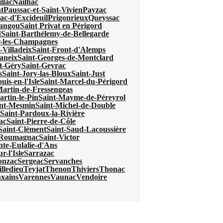
llac
Nailhac
t
Paussac-et-Saint-Vivien
Payzac
ac-d'Excideuil
Prigonrieux
Queyssac
mangou
Saint Privat en Périgord
d
Saint-Barthélemy-de-Bellegarde
r-les-Champagnes
-Villadeix
Saint-Front-d'Alemps
aneix
Saint-Georges-de-Montclard
t-Géry
Saint-Geyrac
s
Saint-Jory-las-Bloux
Saint-Just
uis-en-l'Isle
Saint-Marcel-du-Périgord
Martin-de-Fressengeas
artin-le-Pin
Saint-Mayme-de-Péreyrol
int-Mesmin
Saint-Michel-de-Double
e
Saint-Pardoux-la-Rivière
ac
Saint-Pierre-de-Côle
Saint-Clément
Saint-Saud-Lacoussière
e-Roumagnac
Saint-Victor
nte-Eulalie-d'Ans
r-l'Isle
Sarrazac
onzac
Sergeac
Servanches
lledieu
Teyjat
Thenon
Thiviers
Thonac
xains
Varennes
Vaunac
Vendoire