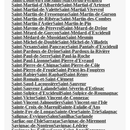
Saint-Louis-en-l'Isle
Saint-Marcel-du-Périgord
Saint-Martial-d'Albarède
Saint-Martial-d'Artenset
Saint-Martial-de-Valette
Saint-Martial-Viveyrol
Saint-Martin-de-Fressengeas
Saint-Martin-de-Gurson
Saint-Martin-de-Ribérac
Saint-Martin-des-Combes
Saint-Martin-l'Astier
Saint-Martin-le-Pin
Saint-Mayme-de-Péreyrol
Saint-Méard-de-Drône
Saint-Méard-de-Gurçon
Saint-Médard-d'Excideuil
Saint-Médard-de-Mussidan
Saint-Mesmin
Saint-Michel-de-Double
Saint-Michel-de-Villadeix
Saint-Nexans
Saint-Pancrace
Saint-Pantaly-d'Excideuil
Saint-Pardoux-de-Drône
Saint-Pardoux-la-Rivière
Saint-Paul-de-Serre
Saint-Paul-la-Roche
Saint-Paul-Lizonne
Saint-Pierre-d'Eyraud
Saint-Pierre-de-Chignac
Saint-Pierre-de-Côle
Saint-Pierre-de-Frugie
Saint-Priest-les-Fougères
Saint-Rabier
Saint-Raphaël
Saint-Rémy
Saint-Romain-et-Saint-Clément
Saint-Saud-Lacoussière
Saint-Sauveur
Saint-Sauveur-Lalande
Saint-Séverin-d'Estissac
Saint-Sulpice-d'Excideuil
Saint-Sulpice-de-Roumagnac
Saint-Victor
Saint-Vincent-de-Connezac
Saint-Vincent-Jalmoutiers
Saint-Vincent-sur-l'Isle
Sainte-Croix-de-Mareuil
Sainte-Eulalie-d'Ans
Sainte-Foy-de-Longas
Sainte-Orse
Sainte-Trie
Salagnac
Salignac-Eyvigues
Salon
Sanilhac
Sarlande
Sarliac-sur-l'Isle
Sarrazac
Savignac-de-Miremont
Savignac-de-Nontron
Savignac-Lédrier