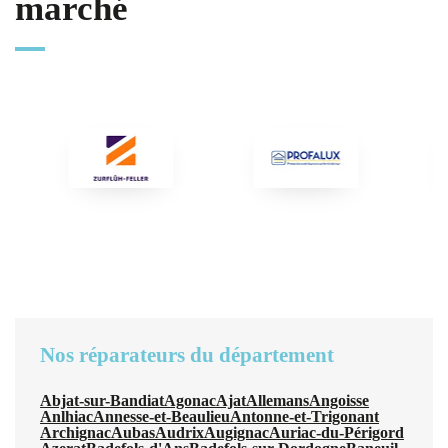
marché
Nos réparateurs du département
Abjat-sur-Bandiat
Agonac
Ajat
Allemans
Angoisse
Anlhiac
Annesse-et-Beaulieu
Antonne-et-Trigonant
Archignac
Aubas
Audrix
Augignac
Auriac-du-Périgord