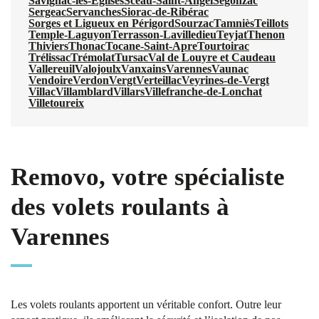
Savignac-les-Églises
Sceau-Saint-Angel
Segonzac
Sergeac
Servanches
Siorac-de-Ribérac
Sorges et Ligueux en Périgord
Sourzac
Tamniès
Teillots
Temple-Laguyon
Terrasson-Lavilledieu
Teyjat
Thenon
Thiviers
Thonac
Tocane-Saint-Apre
Tourtoirac
Trélissac
Trémolat
Tursac
Val de Louyre et Caudeau
Vallereuil
Valojoulx
Vanxains
Varennes
Vaunac
Vendoire
Verdon
Vergt
Verteillac
Veyrines-de-Vergt
Villac
Villamblard
Villars
Villefranche-de-Lonchat
Villetoureix
Removo, votre spécialiste
des volets roulants à
Varennes
Les volets roulants apportent un véritable confort. Outre leur