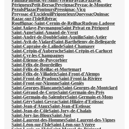
Paunat
Paussac-et-Saint-Vivien
Payzac
Pazayac
Périgueux
Petit-Bersac
Peyrignac
Peyzac-le-Moustier
Pezuls
Plazac
Pontours
Pressignac-Vicq
Preyssac-d'Excideuil
Prigonrieux
Queyssac
Quinsac
Razac-sur-l'Isle
Ribérac
Rouffignac-Saint-Cernin-de-Reilhac
Rudeau-Ladosse
Saint Aulaye-Puymangou
Saint Privat en Périgord
Saint-Agne
Saint-Amand-de-Vergt
Saint-André-de-Double
Saint-Aquilin
Saint-Astier
Saint-Avit-de-Vialard
Saint-Barthélemy-de-Bellegarde
Saint-Capraise-de-Lalinde
Saint-Chamassy
Saint-Crépin-d'Auberoche
Saint-Crépin-et-Carlucet
Saint-Cyr-les-Champagnes
Saint-Étienne-de-Puycorbier
Saint-Félix-de-Bourdeilles
Saint-Félix-de-Reillac-et-Mortemart
Saint-Félix-de-Villadeix
Saint-Front-d'Alemps
Saint-Front-de-Pradoux
Saint-Front-la-Rivière
Saint-Front-sur-Nizonne
Saint-Geniès
Saint-Georges-Blancaneix
Saint-Georges-de-Montclard
Saint-Géraud-de-Corps
Saint-Germain-des-Prés
Saint-Germain-du-Salembre
Saint-Germain-et-Mons
Saint-Géry
Saint-Geyrac
Saint-Hilaire-d'Estissac
Saint-Jean-d'Ataux
Saint-Jean-d'Estissac
Saint-Jean-de-Côle
Saint-Jory-de-Chalais
Saint-Jory-las-Bloux
Saint-Just
Saint-Laurent-des-Hommes
Saint-Laurent-des-Vignes
Saint-Léon-sur-l'Isle
Saint-Léon-sur-Vézère