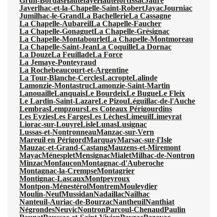
Grun-Bordas
Hautefaye
Hautefort
Issac
Jaure
Javerlhac-et-la-Chapelle-Saint-Robert
Jayac
Journiac
Jumilhac-le-Grand
La Bachellerie
La Cassagne
La Chapelle-Aubareil
La Chapelle-Faucher
La Chapelle-Gonaguet
La Chapelle-Grésignac
La Chapelle-Montabourlet
La Chapelle-Montmoreau
La Chapelle-Saint-Jean
La Coquille
La Dornac
La Douze
La Feuillade
La Force
La Jemaye-Ponteyraud
La Rochebeaucourt-et-Argentine
La Tour-Blanche-Cercles
Lacropte
Lalinde
Lamonzie-Montastruc
Lamonzie-Saint-Martin
Lanouaille
Lanquais
Le Bourdeix
Le Bugue
Le Fleix
Le Lardin-Saint-Lazare
Le Pizou
Léguillac-de-l'Auche
Lembras
Lempzours
Les Coteaux Périgourdins
Les Eyzies
Les Farges
Les Lèches
Limeuil
Limeyrat
Liorac-sur-Louyre
Lisle
Lunas
Lusignac
Lussas-et-Nontronneau
Manzac-sur-Vern
Mareuil en Périgord
Marquay
Marsac-sur-l'Isle
Mauzac-et-Grand-Castang
Mauzens-et-Miremont
Mayac
Ménesplet
Mensignac
Mialet
Milhac-de-Nontron
Minzac
Monfaucon
Montagnac-d'Auberoche
Montagnac-la-Crempse
Montagrier
Montignac-Lascaux
Montpeyroux
Montpon-Ménestérol
Montrem
Mouleydier
Moulin-Neuf
Mussidan
Nadaillac
Nailhac
Nanteuil-Auriac-de-Bourzac
Nantheuil
Nanthiat
Négrondes
Neuvic
Nontron
Parcoul-Chenaud
Paulin