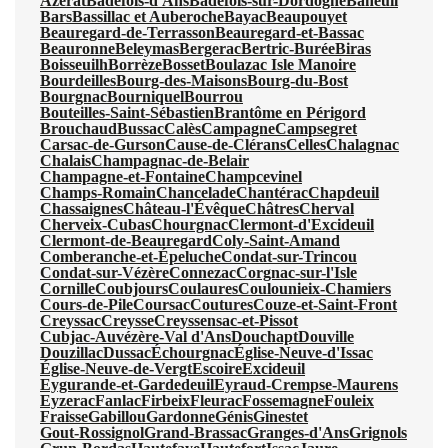
Azerat
Badefols-d'Ans
Badefols-sur-Dordogne
Baneuil
Bars
Bassillac et Auberoche
Bayac
Beaupouyet
Beauregard-de-Terrasson
Beauregard-et-Bassac
Beauronne
Beleymas
Bergerac
Bertric-Burée
Biras
Boisseuilh
Borrèze
Bosset
Boulazac Isle Manoire
Bourdeilles
Bourg-des-Maisons
Bourg-du-Bost
Bourgnac
Bourniquel
Bourrou
Bouteilles-Saint-Sébastien
Brantôme en Périgord
Brouchaud
Bussac
Calès
Campagne
Campsegret
Carsac-de-Gurson
Cause-de-Clérans
Celles
Chalagnac
Chalais
Champagnac-de-Belair
Champagne-et-Fontaine
Champcevinel
Champs-Romain
Chancelade
Chantérac
Chapdeuil
Chassaignes
Château-l'Évêque
Châtres
Cherval
Cherveix-Cubas
Chourgnac
Clermont-d'Excideuil
Clermont-de-Beauregard
Coly-Saint-Amand
Comberanche-et-Épeluche
Condat-sur-Trincou
Condat-sur-Vézère
Connezac
Corgnac-sur-l'Isle
Cornille
Coubjours
Coulaures
Coulounieix-Chamiers
Cours-de-Pile
Coursac
Coutures
Couze-et-Saint-Front
Creyssac
Creysse
Creyssensac-et-Pissot
Cubjac-Auvézère-Val d'Ans
Douchapt
Douville
Douzillac
Dussac
Échourgnac
Église-Neuve-d'Issac
Église-Neuve-de-Vergt
Escoire
Excideuil
Eygurande-et-Gardedeuil
Eyraud-Crempse-Maurens
Eyzerac
Fanlac
Firbeix
Fleurac
Fossemagne
Fouleix
Fraisse
Gabillou
Gardonne
Génis
Ginestet
Gout-Rossignol
Grand-Brassac
Granges-d'Ans
Grignols