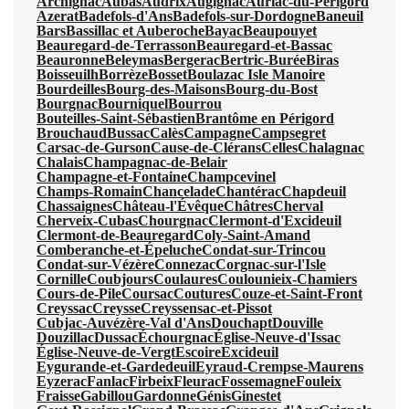
Archignac
Aubas
Audrix
Augignac
Auriac-du-Périgord
Azerat
Badefols-d'Ans
Badefols-sur-Dordogne
Baneuil
Bars
Bassillac et Auberoche
Bayac
Beaupouyet
Beauregard-de-Terrasson
Beauregard-et-Bassac
Beauronne
Beleymas
Bergerac
Bertric-Burée
Biras
Boisseuilh
Borrèze
Bosset
Boulazac Isle Manoire
Bourdeilles
Bourg-des-Maisons
Bourg-du-Bost
Bourgnac
Bourniquel
Bourrou
Bouteilles-Saint-Sébastien
Brantôme en Périgord
Brouchaud
Bussac
Calès
Campagne
Campsegret
Carsac-de-Gurson
Cause-de-Clérans
Celles
Chalagnac
Chalais
Champagnac-de-Belair
Champagne-et-Fontaine
Champcevinel
Champs-Romain
Chancelade
Chantérac
Chapdeuil
Chassaignes
Château-l'Évêque
Châtres
Cherval
Cherveix-Cubas
Chourgnac
Clermont-d'Excideuil
Clermont-de-Beauregard
Coly-Saint-Amand
Comberanche-et-Épeluche
Condat-sur-Trincou
Condat-sur-Vézère
Connezac
Corgnac-sur-l'Isle
Cornille
Coubjours
Coulaures
Coulounieix-Chamiers
Cours-de-Pile
Coursac
Coutures
Couze-et-Saint-Front
Creyssac
Creysse
Creyssensac-et-Pissot
Cubjac-Auvézère-Val d'Ans
Douchapt
Douville
Douzillac
Dussac
Échourgnac
Église-Neuve-d'Issac
Église-Neuve-de-Vergt
Escoire
Excideuil
Eygurande-et-Gardedeuil
Eyraud-Crempse-Maurens
Eyzerac
Fanlac
Firbeix
Fleurac
Fossemagne
Fouleix
Fraisse
Gabillou
Gardonne
Génis
Ginestet