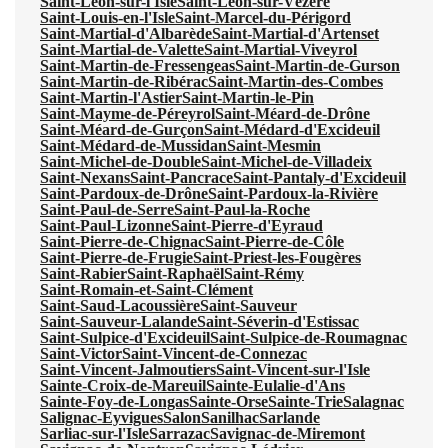
Saint-Léon-sur-l'Isle
Saint-Léon-sur-Vézère
Saint-Louis-en-l'Isle
Saint-Marcel-du-Périgord
Saint-Martial-d'Albarède
Saint-Martial-d'Artenset
Saint-Martial-de-Valette
Saint-Martial-Viveyrol
Saint-Martin-de-Fressengeas
Saint-Martin-de-Gurson
Saint-Martin-de-Ribérac
Saint-Martin-des-Combes
Saint-Martin-l'Astier
Saint-Martin-le-Pin
Saint-Mayme-de-Péreyrol
Saint-Méard-de-Drône
Saint-Méard-de-Gurçon
Saint-Médard-d'Excideuil
Saint-Médard-de-Mussidan
Saint-Mesmin
Saint-Michel-de-Double
Saint-Michel-de-Villadeix
Saint-Nexans
Saint-Pancrace
Saint-Pantaly-d'Excideuil
Saint-Pardoux-de-Drône
Saint-Pardoux-la-Rivière
Saint-Paul-de-Serre
Saint-Paul-la-Roche
Saint-Paul-Lizonne
Saint-Pierre-d'Eyraud
Saint-Pierre-de-Chignac
Saint-Pierre-de-Côle
Saint-Pierre-de-Frugie
Saint-Priest-les-Fougères
Saint-Rabier
Saint-Raphaël
Saint-Rémy
Saint-Romain-et-Saint-Clément
Saint-Saud-Lacoussière
Saint-Sauveur
Saint-Sauveur-Lalande
Saint-Séverin-d'Estissac
Saint-Sulpice-d'Excideuil
Saint-Sulpice-de-Roumagnac
Saint-Victor
Saint-Vincent-de-Connezac
Saint-Vincent-Jalmoutiers
Saint-Vincent-sur-l'Isle
Sainte-Croix-de-Mareuil
Sainte-Eulalie-d'Ans
Sainte-Foy-de-Longas
Sainte-Orse
Sainte-Trie
Salagnac
Salignac-Eyvigues
Salon
Sanilhac
Sarlande
Sarliac-sur-l'Isle
Sarrazac
Savignac-de-Miremont