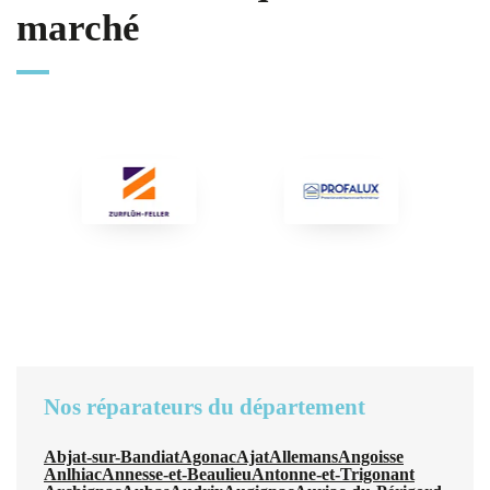
marché
Nos réparateurs du département
Abjat-sur-Bandiat
Agonac
Ajat
Allemans
Angoisse
Anlhiac
Annesse-et-Beaulieu
Antonne-et-Trigonant