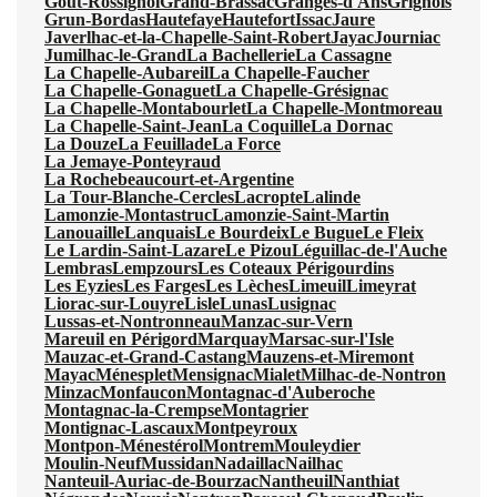
Gout-Rossignol
Grand-Brassac
Granges-d'Ans
Grignols
Grun-Bordas
Hautefaye
Hautefort
Issac
Jaure
Javerlhac-et-la-Chapelle-Saint-Robert
Jayac
Journiac
Jumilhac-le-Grand
La Bachellerie
La Cassagne
La Chapelle-Aubareil
La Chapelle-Faucher
La Chapelle-Gonaguet
La Chapelle-Grésignac
La Chapelle-Montabourlet
La Chapelle-Montmoreau
La Chapelle-Saint-Jean
La Coquille
La Dornac
La Douze
La Feuillade
La Force
La Jemaye-Ponteyraud
La Rochebeaucourt-et-Argentine
La Tour-Blanche-Cercles
Lacropte
Lalinde
Lamonzie-Montastruc
Lamonzie-Saint-Martin
Lanouaille
Lanquais
Le Bourdeix
Le Bugue
Le Fleix
Le Lardin-Saint-Lazare
Le Pizou
Léguillac-de-l'Auche
Lembras
Lempzours
Les Coteaux Périgourdins
Les Eyzies
Les Farges
Les Lèches
Limeuil
Limeyrat
Liorac-sur-Louyre
Lisle
Lunas
Lusignac
Lussas-et-Nontronneau
Manzac-sur-Vern
Mareuil en Périgord
Marquay
Marsac-sur-l'Isle
Mauzac-et-Grand-Castang
Mauzens-et-Miremont
Mayac
Ménesplet
Mensignac
Mialet
Milhac-de-Nontron
Minzac
Monfaucon
Montagnac-d'Auberoche
Montagnac-la-Crempse
Montagrier
Montignac-Lascaux
Montpeyroux
Montpon-Ménestérol
Montrem
Mouleydier
Moulin-Neuf
Mussidan
Nadaillac
Nailhac
Nanteuil-Auriac-de-Bourzac
Nantheuil
Nanthiat