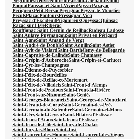
Négrondes
Neuvic
Nontron
Parcoul-Chenaud
Paulin
Paunat
Paussac-et-Saint-Vivien
Payzac
Pazayac
Périgueux
Petit-Bersac
Peyrignac
Peyzac-le-Moustier
Pezuls
Plazac
Pontours
Pressignac-Vicq
Preyssac-d'Excideuil
Prigonrieux
Queyssac
Quinsac
Razac-sur-l'Isle
Ribérac
Rouffignac-Saint-Cernin-de-Reilhac
Rudeau-Ladosse
Saint Aulaye-Puymangou
Saint Privat en Périgord
Saint-Agne
Saint-Amand-de-Vergt
Saint-André-de-Double
Saint-Aquilin
Saint-Astier
Saint-Avit-de-Vialard
Saint-Barthélemy-de-Bellegarde
Saint-Capraise-de-Lalinde
Saint-Chamassy
Saint-Crépin-d'Auberoche
Saint-Crépin-et-Carlucet
Saint-Cyr-les-Champagnes
Saint-Étienne-de-Puycorbier
Saint-Félix-de-Bourdeilles
Saint-Félix-de-Reillac-et-Mortemart
Saint-Félix-de-Villadeix
Saint-Front-d'Alemps
Saint-Front-de-Pradoux
Saint-Front-la-Rivière
Saint-Front-sur-Nizonne
Saint-Geniès
Saint-Georges-Blancaneix
Saint-Georges-de-Montclard
Saint-Géraud-de-Corps
Saint-Germain-des-Prés
Saint-Germain-du-Salembre
Saint-Germain-et-Mons
Saint-Géry
Saint-Geyrac
Saint-Hilaire-d'Estissac
Saint-Jean-d'Ataux
Saint-Jean-d'Estissac
Saint-Jean-de-Côle
Saint-Jory-de-Chalais
Saint-Jory-las-Bloux
Saint-Just
Saint-Laurent-des-Hommes
Saint-Laurent-des-Vignes