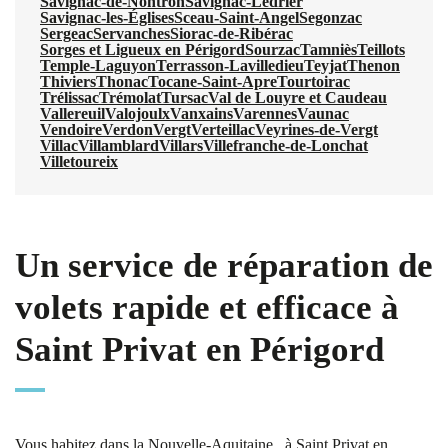
Savignac-de-Nontron
Savignac-Lédrier
Savignac-les-Églises
Sceau-Saint-Angel
Segonzac
Sergeac
Servanches
Siorac-de-Ribérac
Sorges et Ligueux en Périgord
Sourzac
Tamniès
Teillots
Temple-Laguyon
Terrasson-Lavilledieu
Teyjat
Thenon
Thiviers
Thonac
Tocane-Saint-Apre
Tourtoirac
Trélissac
Trémolat
Tursac
Val de Louyre et Caudeau
Vallereuil
Valojoulx
Vanxains
Varennes
Vaunac
Vendoire
Verdon
Vergt
Verteillac
Veyrines-de-Vergt
Villac
Villamblard
Villars
Villefranche-de-Lonchat
Villetoureix
Un service de réparation de
volets rapide et efficace à
Saint Privat en Périgord
Vous habitez dans la Nouvelle-Aquitaine , à Saint Privat en