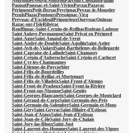
Négrondes
Neuvic
Nontron
Parcoul-Chenaud
Paulin
Paunat
Paussac-et-Saint-Vivien
Payzac
Pazayac
Périgueux
Petit-Bersac
Peyrignac
Peyzac-le-Moustier
Pezuls
Plazac
Pontours
Pressignac-Vicq
Preyssac-d'Excideuil
Prigonrieux
Queyssac
Quinsac
Razac-sur-l'Isle
Ribérac
Rouffignac-Saint-Cernin-de-Reilhac
Rudeau-Ladosse
Saint Aulaye-Puymangou
Saint Privat en Périgord
Saint-Agne
Saint-Amand-de-Vergt
Saint-André-de-Double
Saint-Aquilin
Saint-Astier
Saint-Avit-de-Vialard
Saint-Barthélemy-de-Bellegarde
Saint-Capraise-de-Lalinde
Saint-Chamassy
Saint-Crépin-d'Auberoche
Saint-Crépin-et-Carlucet
Saint-Cyr-les-Champagnes
Saint-Étienne-de-Puycorbier
Saint-Félix-de-Bourdeilles
Saint-Félix-de-Reillac-et-Mortemart
Saint-Félix-de-Villadeix
Saint-Front-d'Alemps
Saint-Front-de-Pradoux
Saint-Front-la-Rivière
Saint-Front-sur-Nizonne
Saint-Geniès
Saint-Georges-Blancaneix
Saint-Georges-de-Montclard
Saint-Géraud-de-Corps
Saint-Germain-des-Prés
Saint-Germain-du-Salembre
Saint-Germain-et-Mons
Saint-Géry
Saint-Geyrac
Saint-Hilaire-d'Estissac
Saint-Jean-d'Ataux
Saint-Jean-d'Estissac
Saint-Jean-de-Côle
Saint-Jory-de-Chalais
Saint-Jory-las-Bloux
Saint-Just
Saint-Laurent-des-Hommes
Saint-Laurent-des-Vignes