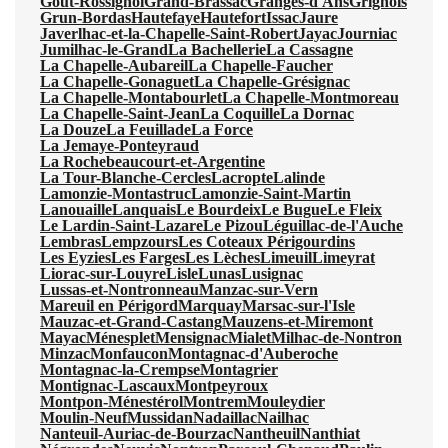
Gout-Rossignol
Grand-Brassac
Granges-d'Ans
Grignols
Grun-Bordas
Hautefaye
Hautefort
Issac
Jaure
Javerlhac-et-la-Chapelle-Saint-Robert
Jayac
Journiac
Jumilhac-le-Grand
La Bachellerie
La Cassagne
La Chapelle-Aubareil
La Chapelle-Faucher
La Chapelle-Gonaguet
La Chapelle-Grésignac
La Chapelle-Montabourlet
La Chapelle-Montmoreau
La Chapelle-Saint-Jean
La Coquille
La Dornac
La Douze
La Feuillade
La Force
La Jemaye-Ponteyraud
La Rochebeaucourt-et-Argentine
La Tour-Blanche-Cercles
Lacropte
Lalinde
Lamonzie-Montastruc
Lamonzie-Saint-Martin
Lanouaille
Lanquais
Le Bourdeix
Le Bugue
Le Fleix
Le Lardin-Saint-Lazare
Le Pizou
Léguillac-de-l'Auche
Lembras
Lempzours
Les Coteaux Périgourdins
Les Eyzies
Les Farges
Les Lèches
Limeuil
Limeyrat
Liorac-sur-Louyre
Lisle
Lunas
Lusignac
Lussas-et-Nontronneau
Manzac-sur-Vern
Mareuil en Périgord
Marquay
Marsac-sur-l'Isle
Mauzac-et-Grand-Castang
Mauzens-et-Miremont
Mayac
Ménesplet
Mensignac
Mialet
Milhac-de-Nontron
Minzac
Monfaucon
Montagnac-d'Auberoche
Montagnac-la-Crempse
Montagrier
Montignac-Lascaux
Montpeyroux
Montpon-Ménestérol
Montrem
Mouleydier
Moulin-Neuf
Mussidan
Nadaillac
Nailhac
Nanteuil-Auriac-de-Bourzac
Nantheuil
Nanthiat