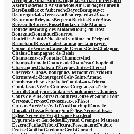
Archignac
Aubas
Audrix
Augignac
Auriac-du-Périgord
Azerat
Badefols-d'Ans
Badefols-sur-Dordogne
Baneuil
Bars
Bassillac et Auberoche
Bayac
Beaupouyet
Beauregard-de-Terrasson
Beauregard-et-Bassac
Beauronne
Beleymas
Bergerac
Bertric-Burée
Biras
Boisseuilh
Borrèze
Bosset
Boulazac Isle Manoire
Bourdeilles
Bourg-des-Maisons
Bourg-du-Bost
Bourgnac
Bourniquel
Bourrou
Bouteilles-Saint-Sébastien
Brantôme en Périgord
Brouchaud
Bussac
Calès
Campagne
Campsegret
Carsac-de-Gurson
Cause-de-Clérans
Celles
Chalagnac
Chalais
Champagnac-de-Belair
Champagne-et-Fontaine
Champcevinel
Champs-Romain
Chancelade
Chantérac
Chapdeuil
Chassaignes
Château-l'Évêque
Châtres
Cherval
Cherveix-Cubas
Chourgnac
Clermont-d'Excideuil
Clermont-de-Beauregard
Coly-Saint-Amand
Comberanche-et-Épeluche
Condat-sur-Trincou
Condat-sur-Vézère
Connezac
Corgnac-sur-l'Isle
Cornille
Coubjours
Coulaures
Coulounieix-Chamiers
Cours-de-Pile
Coursac
Coutures
Couze-et-Saint-Front
Creyssac
Creysse
Creyssensac-et-Pissot
Cubjac-Auvézère-Val d'Ans
Douchapt
Douville
Douzillac
Dussac
Échourgnac
Église-Neuve-d'Issac
Église-Neuve-de-Vergt
Escoire
Excideuil
Eygurande-et-Gardedeuil
Eyraud-Crempse-Maurens
Eyzerac
Fanlac
Firbeix
Fleurac
Fossemagne
Fouleix
Fraisse
Gabillou
Gardonne
Génis
Ginestet