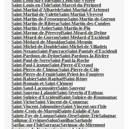
Saint-Léon-sur-l'Isle
Saint-Léon-sur-Vézère
Saint-Louis-en-l'Isle
Saint-Marcel-du-Périgord
Saint-Martial-d'Albarède
Saint-Martial-d'Artenset
Saint-Martial-de-Valette
Saint-Martial-Viveyrol
Saint-Martin-de-Fressengeas
Saint-Martin-de-Gurson
Saint-Martin-de-Ribérac
Saint-Martin-des-Combes
Saint-Martin-l'Astier
Saint-Martin-le-Pin
Saint-Mayme-de-Péreyrol
Saint-Méard-de-Drône
Saint-Méard-de-Gurçon
Saint-Médard-d'Excideuil
Saint-Médard-de-Mussidan
Saint-Mesmin
Saint-Michel-de-Double
Saint-Michel-de-Villadeix
Saint-Nexans
Saint-Pancrace
Saint-Pantaly-d'Excideuil
Saint-Pardoux-de-Drône
Saint-Pardoux-la-Rivière
Saint-Paul-de-Serre
Saint-Paul-la-Roche
Saint-Paul-Lizonne
Saint-Pierre-d'Eyraud
Saint-Pierre-de-Chignac
Saint-Pierre-de-Côle
Saint-Pierre-de-Frugie
Saint-Priest-les-Fougères
Saint-Rabier
Saint-Raphaël
Saint-Rémy
Saint-Romain-et-Saint-Clément
Saint-Saud-Lacoussière
Saint-Sauveur
Saint-Sauveur-Lalande
Saint-Séverin-d'Estissac
Saint-Sulpice-d'Excideuil
Saint-Sulpice-de-Roumagnac
Saint-Victor
Saint-Vincent-de-Connezac
Saint-Vincent-Jalmoutiers
Saint-Vincent-sur-l'Isle
Sainte-Croix-de-Mareuil
Sainte-Eulalie-d'Ans
Sainte-Foy-de-Longas
Sainte-Orse
Sainte-Trie
Salagnac
Salignac-Eyvigues
Salon
Sanilhac
Sarlande
Sarliac-sur-l'Isle
Sarrazac
Savignac-de-Miremont