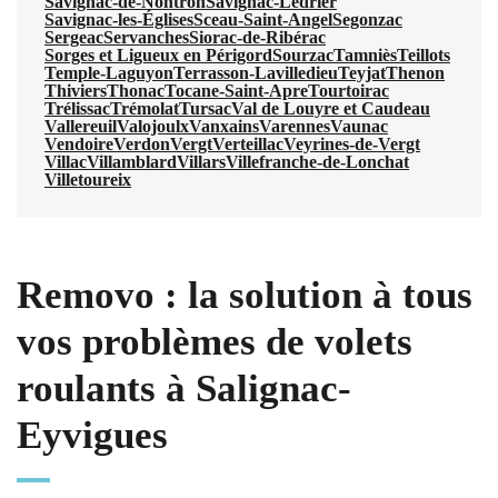
Savignac-de-Nontron
Savignac-Lédrier
Savignac-les-Églises
Sceau-Saint-Angel
Segonzac
Sergeac
Servanches
Siorac-de-Ribérac
Sorges et Ligueux en Périgord
Sourzac
Tamniès
Teillots
Temple-Laguyon
Terrasson-Lavilledieu
Teyjat
Thenon
Thiviers
Thonac
Tocane-Saint-Apre
Tourtoirac
Trélissac
Trémolat
Tursac
Val de Louyre et Caudeau
Vallereuil
Valojoulx
Vanxains
Varennes
Vaunac
Vendoire
Verdon
Vergt
Verteillac
Veyrines-de-Vergt
Villac
Villamblard
Villars
Villefranche-de-Lonchat
Villetoureix
Removo : la solution à tous
vos problèmes de volets
roulants à Salignac-
Eyvigues