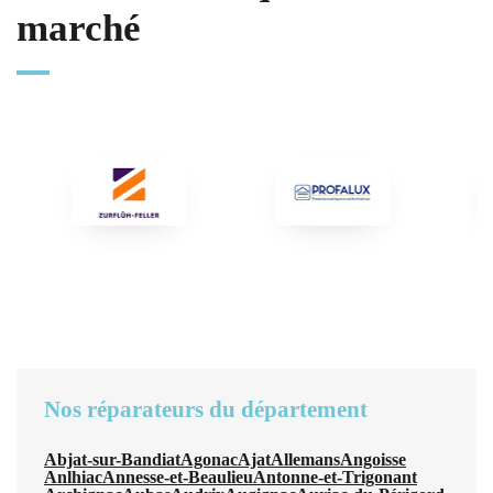
marché
Nos réparateurs du département
Abjat-sur-Bandiat
Agonac
Ajat
Allemans
Angoisse
Anlhiac
Annesse-et-Beaulieu
Antonne-et-Trigonant