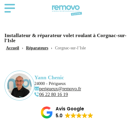
Installateur & réparateur volet roulant à Corgnac-sur-
l'Isle
Accueil
›
Réparateurs
›
Corgnac-sur-l’Isle
Yann Chenic
24000 - Périgueux
perigueux@removo.fr
06 22 80 16 19
Avis Google
5.0