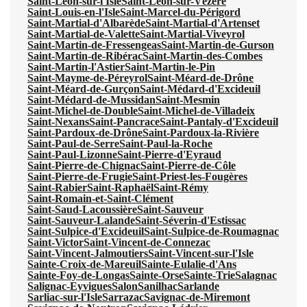
Saint-Léon-sur-l'Isle
Saint-Léon-sur-Vézère
Saint-Louis-en-l'Isle
Saint-Marcel-du-Périgord
Saint-Martial-d'Albarède
Saint-Martial-d'Artenset
Saint-Martial-de-Valette
Saint-Martial-Viveyrol
Saint-Martin-de-Fressengeas
Saint-Martin-de-Gurson
Saint-Martin-de-Ribérac
Saint-Martin-des-Combes
Saint-Martin-l'Astier
Saint-Martin-le-Pin
Saint-Mayme-de-Péreyrol
Saint-Méard-de-Drône
Saint-Méard-de-Gurçon
Saint-Médard-d'Excideuil
Saint-Médard-de-Mussidan
Saint-Mesmin
Saint-Michel-de-Double
Saint-Michel-de-Villadeix
Saint-Nexans
Saint-Pancrace
Saint-Pantaly-d'Excideuil
Saint-Pardoux-de-Drône
Saint-Pardoux-la-Rivière
Saint-Paul-de-Serre
Saint-Paul-la-Roche
Saint-Paul-Lizonne
Saint-Pierre-d'Eyraud
Saint-Pierre-de-Chignac
Saint-Pierre-de-Côle
Saint-Pierre-de-Frugie
Saint-Priest-les-Fougères
Saint-Rabier
Saint-Raphaël
Saint-Rémy
Saint-Romain-et-Saint-Clément
Saint-Saud-Lacoussière
Saint-Sauveur
Saint-Sauveur-Lalande
Saint-Séverin-d'Estissac
Saint-Sulpice-d'Excideuil
Saint-Sulpice-de-Roumagnac
Saint-Victor
Saint-Vincent-de-Connezac
Saint-Vincent-Jalmoutiers
Saint-Vincent-sur-l'Isle
Sainte-Croix-de-Mareuil
Sainte-Eulalie-d'Ans
Sainte-Foy-de-Longas
Sainte-Orse
Sainte-Trie
Salagnac
Salignac-Eyvigues
Salon
Sanilhac
Sarlande
Sarliac-sur-l'Isle
Sarrazac
Savignac-de-Miremont