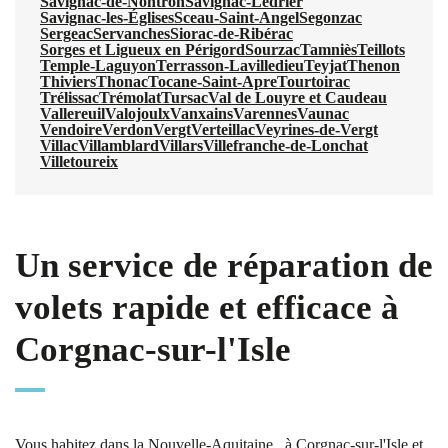
Savignac-de-Nontron
Savignac-Lédrier
Savignac-les-Églises
Sceau-Saint-Angel
Segonzac
Sergeac
Servanches
Siorac-de-Ribérac
Sorges et Ligueux en Périgord
Sourzac
Tamniès
Teillots
Temple-Laguyon
Terrasson-Lavilledieu
Teyjat
Thenon
Thiviers
Thonac
Tocane-Saint-Apre
Tourtoirac
Trélissac
Trémolat
Tursac
Val de Louyre et Caudeau
Vallereuil
Valojoulx
Vanxains
Varennes
Vaunac
Vendoire
Verdon
Vergt
Verteillac
Veyrines-de-Vergt
Villac
Villamblard
Villars
Villefranche-de-Lonchat
Villetoureix
Un service de réparation de
volets rapide et efficace à
Corgnac-sur-l'Isle
Vous habitez dans la Nouvelle-Aquitaine , à Corgnac-sur-l'Isle et