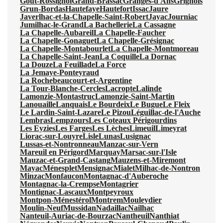
Gout-Rossignol
Grand-Brassac
Granges-d'Ans
Grignols
Grun-Bordas
Hautefaye
Hautefort
Issac
Jaure
Javerlhac-et-la-Chapelle-Saint-Robert
Jayac
Journiac
Jumilhac-le-Grand
La Bachellerie
La Cassagne
La Chapelle-Aubareil
La Chapelle-Faucher
La Chapelle-Gonaguet
La Chapelle-Grésignac
La Chapelle-Montabourlet
La Chapelle-Montmoreau
La Chapelle-Saint-Jean
La Coquille
La Dornac
La Douze
La Feuillade
La Force
La Jemaye-Ponteyraud
La Rochebeaucourt-et-Argentine
La Tour-Blanche-Cercles
Lacropte
Lalinde
Lamonzie-Montastruc
Lamonzie-Saint-Martin
Lanouaille
Lanquais
Le Bourdeix
Le Bugue
Le Fleix
Le Lardin-Saint-Lazare
Le Pizou
Léguillac-de-l'Auche
Lembras
Lempzours
Les Coteaux Périgourdins
Les Eyzies
Les Farges
Les Lèches
Limeuil
Limeyrat
Liorac-sur-Louyre
Lisle
Lunas
Lusignac
Lussas-et-Nontronneau
Manzac-sur-Vern
Mareuil en Périgord
Marquay
Marsac-sur-l'Isle
Mauzac-et-Grand-Castang
Mauzens-et-Miremont
Mayac
Ménesplet
Mensignac
Mialet
Milhac-de-Nontron
Minzac
Monfaucon
Montagnac-d'Auberoche
Montagnac-la-Crempse
Montagrier
Montignac-Lascaux
Montpeyroux
Montpon-Ménestérol
Montrem
Mouleydier
Moulin-Neuf
Mussidan
Nadaillac
Nailhac
Nanteuil-Auriac-de-Bourzac
Nantheuil
Nanthiat