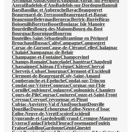
Archignac
Aubas
Audrix
Augignac
Auriac-du-Périgord
Azerat
Badefols-d'Ans
Badefols-sur-Dordogne
Baneuil
Bars
Bassillac et Auberoche
Bayac
Beaupouyet
Beauregard-de-Terrasson
Beauregard-et-Bassac
Beauronne
Beleymas
Bergerac
Bertric-Burée
Biras
Boisseuilh
Borrèze
Bosset
Boulazac Isle Manoire
Bourdeilles
Bourg-des-Maisons
Bourg-du-Bost
Bourgnac
Bourniquel
Bourrou
Bouteilles-Saint-Sébastien
Brantôme en Périgord
Brouchaud
Bussac
Calès
Campagne
Campsegret
Carsac-de-Gurson
Cause-de-Clérans
Celles
Chalagnac
Chalais
Champagnac-de-Belair
Champagne-et-Fontaine
Champcevinel
Champs-Romain
Chancelade
Chantérac
Chapdeuil
Chassaignes
Château-l'Évêque
Châtres
Cherval
Cherveix-Cubas
Chourgnac
Clermont-d'Excideuil
Clermont-de-Beauregard
Coly-Saint-Amand
Comberanche-et-Épeluche
Condat-sur-Trincou
Condat-sur-Vézère
Connezac
Corgnac-sur-l'Isle
Cornille
Coubjours
Coulaures
Coulounieix-Chamiers
Cours-de-Pile
Coursac
Coutures
Couze-et-Saint-Front
Creyssac
Creysse
Creyssensac-et-Pissot
Cubjac-Auvézère-Val d'Ans
Douchapt
Douville
Douzillac
Dussac
Échourgnac
Église-Neuve-d'Issac
Église-Neuve-de-Vergt
Escoire
Excideuil
Eygurande-et-Gardedeuil
Eyraud-Crempse-Maurens
Eyzerac
Fanlac
Firbeix
Fleurac
Fossemagne
Fouleix
Fraisse
Gabillou
Gardonne
Génis
Ginestet