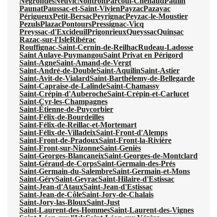
Négrondes
Neuvic
Nontron
Parcoul-Chenaud
Paulin
Paunat
Paussac-et-Saint-Vivien
Payzac
Pazayac
Périgueux
Petit-Bersac
Peyrignac
Peyzac-le-Moustier
Pezuls
Plazac
Pontours
Pressignac-Vicq
Preyssac-d'Excideuil
Prigonrieux
Queyssac
Quinsac
Razac-sur-l'Isle
Ribérac
Rouffignac-Saint-Cernin-de-Reilhac
Rudeau-Ladosse
Saint Aulaye-Puymangou
Saint Privat en Périgord
Saint-Agne
Saint-Amand-de-Vergt
Saint-André-de-Double
Saint-Aquilin
Saint-Astier
Saint-Avit-de-Vialard
Saint-Barthélemy-de-Bellegarde
Saint-Capraise-de-Lalinde
Saint-Chamassy
Saint-Crépin-d'Auberoche
Saint-Crépin-et-Carlucet
Saint-Cyr-les-Champagnes
Saint-Étienne-de-Puycorbier
Saint-Félix-de-Bourdeilles
Saint-Félix-de-Reillac-et-Mortemart
Saint-Félix-de-Villadeix
Saint-Front-d'Alemps
Saint-Front-de-Pradoux
Saint-Front-la-Rivière
Saint-Front-sur-Nizonne
Saint-Geniès
Saint-Georges-Blancaneix
Saint-Georges-de-Montclard
Saint-Géraud-de-Corps
Saint-Germain-des-Prés
Saint-Germain-du-Salembre
Saint-Germain-et-Mons
Saint-Géry
Saint-Geyrac
Saint-Hilaire-d'Estissac
Saint-Jean-d'Ataux
Saint-Jean-d'Estissac
Saint-Jean-de-Côle
Saint-Jory-de-Chalais
Saint-Jory-las-Bloux
Saint-Just
Saint-Laurent-des-Hommes
Saint-Laurent-des-Vignes