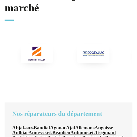
marché
Nos réparateurs du département
Abjat-sur-Bandiat
Agonac
Ajat
Allemans
Angoisse
Anlhiac
Annesse-et-Beaulieu
Antonne-et-Trigonant