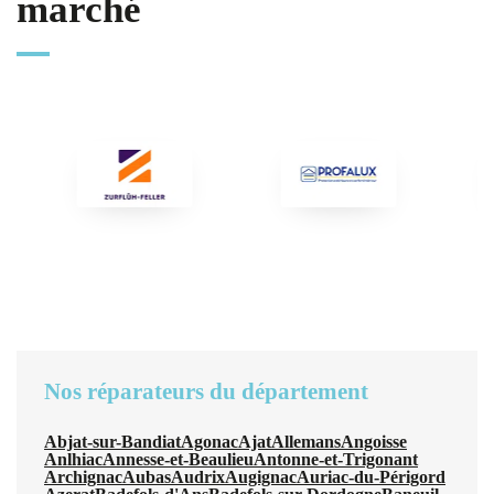
marché
Nos réparateurs du département
Abjat-sur-Bandiat
Agonac
Ajat
Allemans
Angoisse
Anlhiac
Annesse-et-Beaulieu
Antonne-et-Trigonant
Archignac
Aubas
Audrix
Augignac
Auriac-du-Périgord