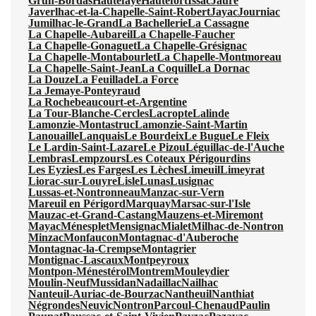
Grun-Bordas
Hautefaye
Hautefort
Issac
Jaure
Javerlhac-et-la-Chapelle-Saint-Robert
Jayac
Journiac
Jumilhac-le-Grand
La Bachellerie
La Cassagne
La Chapelle-Aubareil
La Chapelle-Faucher
La Chapelle-Gonaguet
La Chapelle-Grésignac
La Chapelle-Montabourlet
La Chapelle-Montmoreau
La Chapelle-Saint-Jean
La Coquille
La Dornac
La Douze
La Feuillade
La Force
La Jemaye-Ponteyraud
La Rochebeaucourt-et-Argentine
La Tour-Blanche-Cercles
Lacropte
Lalinde
Lamonzie-Montastruc
Lamonzie-Saint-Martin
Lanouaille
Lanquais
Le Bourdeix
Le Bugue
Le Fleix
Le Lardin-Saint-Lazare
Le Pizou
Léguillac-de-l'Auche
Lembras
Lempzours
Les Coteaux Périgourdins
Les Eyzies
Les Farges
Les Lèches
Limeuil
Limeyrat
Liorac-sur-Louyre
Lisle
Lunas
Lusignac
Lussas-et-Nontronneau
Manzac-sur-Vern
Mareuil en Périgord
Marquay
Marsac-sur-l'Isle
Mauzac-et-Grand-Castang
Mauzens-et-Miremont
Mayac
Ménesplet
Mensignac
Mialet
Milhac-de-Nontron
Minzac
Monfaucon
Montagnac-d'Auberoche
Montagnac-la-Crempse
Montagrier
Montignac-Lascaux
Montpeyroux
Montpon-Ménestérol
Montrem
Mouleydier
Moulin-Neuf
Mussidan
Nadaillac
Nailhac
Nanteuil-Auriac-de-Bourzac
Nantheuil
Nanthiat
Négrondes
Neuvic
Nontron
Parcoul-Chenaud
Paulin