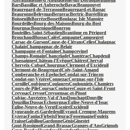
Azerat
Badefols-d'Ans
Badefols-sur-Dordogne
Baneuil
Bars
Bassillac et Auberoche
Bayac
Beaupouyet
Beauregard-de-Terrasson
Beauregard-et-Bassac
Beauronne
Beleymas
Bergerac
Bertric-Burée
Biras
Boisseuilh
Borrèze
Bosset
Boulazac Isle Manoire
Bourdeilles
Bourg-des-Maisons
Bourg-du-Bost
Bourgnac
Bourniquel
Bourrou
Bouteilles-Saint-Sébastien
Brantôme en Périgord
Brouchaud
Bussac
Calès
Campagne
Campsegret
Carsac-de-Gurson
Cause-de-Clérans
Celles
Chalagnac
Chalais
Champagnac-de-Belair
Champagne-et-Fontaine
Champcevinel
Champs-Romain
Chancelade
Chantérac
Chapdeuil
Chassaignes
Château-l'Évêque
Châtres
Cherval
Cherveix-Cubas
Chourgnac
Clermont-d'Excideuil
Clermont-de-Beauregard
Coly-Saint-Amand
Comberanche-et-Épeluche
Condat-sur-Trincou
Condat-sur-Vézère
Connezac
Corgnac-sur-l'Isle
Cornille
Coubjours
Coulaures
Coulounieix-Chamiers
Cours-de-Pile
Coursac
Coutures
Couze-et-Saint-Front
Creyssac
Creysse
Creyssensac-et-Pissot
Cubjac-Auvézère-Val d'Ans
Douchapt
Douville
Douzillac
Dussac
Échourgnac
Église-Neuve-d'Issac
Église-Neuve-de-Vergt
Escoire
Excideuil
Eygurande-et-Gardedeuil
Eyraud-Crempse-Maurens
Eyzerac
Fanlac
Firbeix
Fleurac
Fossemagne
Fouleix
Fraisse
Gabillou
Gardonne
Génis
Ginestet
Gout-Rossignol
Grand-Brassac
Granges-d'Ans
Grignols