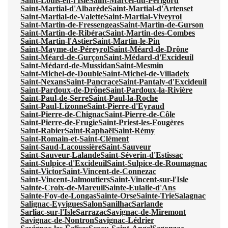
Saint-Louis-en-l'Isle
Saint-Marcel-du-Périgord
Saint-Martial-d'Albarède
Saint-Martial-d'Artenset
Saint-Martial-de-Valette
Saint-Martial-Viveyrol
Saint-Martin-de-Fressengeas
Saint-Martin-de-Gurson
Saint-Martin-de-Ribérac
Saint-Martin-des-Combes
Saint-Martin-l'Astier
Saint-Martin-le-Pin
Saint-Mayme-de-Péreyrol
Saint-Méard-de-Drône
Saint-Méard-de-Gurçon
Saint-Médard-d'Excideuil
Saint-Médard-de-Mussidan
Saint-Mesmin
Saint-Michel-de-Double
Saint-Michel-de-Villadeix
Saint-Nexans
Saint-Pancrace
Saint-Pantaly-d'Excideuil
Saint-Pardoux-de-Drône
Saint-Pardoux-la-Rivière
Saint-Paul-de-Serre
Saint-Paul-la-Roche
Saint-Paul-Lizonne
Saint-Pierre-d'Eyraud
Saint-Pierre-de-Chignac
Saint-Pierre-de-Côle
Saint-Pierre-de-Frugie
Saint-Priest-les-Fougères
Saint-Rabier
Saint-Raphaël
Saint-Rémy
Saint-Romain-et-Saint-Clément
Saint-Saud-Lacoussière
Saint-Sauveur
Saint-Sauveur-Lalande
Saint-Séverin-d'Estissac
Saint-Sulpice-d'Excideuil
Saint-Sulpice-de-Roumagnac
Saint-Victor
Saint-Vincent-de-Connezac
Saint-Vincent-Jalmoutiers
Saint-Vincent-sur-l'Isle
Sainte-Croix-de-Mareuil
Sainte-Eulalie-d'Ans
Sainte-Foy-de-Longas
Sainte-Orse
Sainte-Trie
Salagnac
Salignac-Eyvigues
Salon
Sanilhac
Sarlande
Sarliac-sur-l'Isle
Sarrazac
Savignac-de-Miremont
Savignac-de-Nontron
Savignac-Lédrier