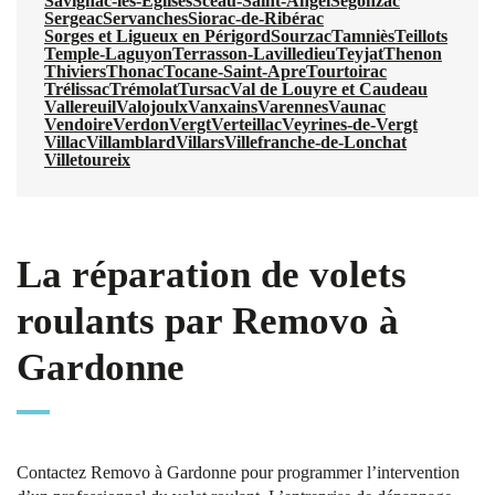
Savignac-les-Églises
Sceau-Saint-Angel
Segonzac
Sergeac
Servanches
Siorac-de-Ribérac
Sorges et Ligueux en Périgord
Sourzac
Tamniès
Teillots
Temple-Laguyon
Terrasson-Lavilledieu
Teyjat
Thenon
Thiviers
Thonac
Tocane-Saint-Apre
Tourtoirac
Trélissac
Trémolat
Tursac
Val de Louyre et Caudeau
Vallereuil
Valojoulx
Vanxains
Varennes
Vaunac
Vendoire
Verdon
Vergt
Verteillac
Veyrines-de-Vergt
Villac
Villamblard
Villars
Villefranche-de-Lonchat
Villetoureix
La réparation de volets
roulants par Removo à
Gardonne
Contactez Removo à Gardonne pour programmer l’intervention