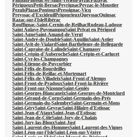
Paunat
Paussac-et-Saint-Vivien
Payzac
Pazayac
Périgueux
Petit-Bersac
Peyrignac
Peyzac-le-Moustier
Pezuls
Plazac
Pontours
Pressignac-Vicq
Preyssac-d'Excideuil
Prigonrieux
Queyssac
Quinsac
Razac-sur-l'Isle
Ribérac
Rouffignac-Saint-Cernin-de-Reilhac
Rudeau-Ladosse
Saint Aulaye-Puymangou
Saint Privat en Périgord
Saint-Agne
Saint-Amand-de-Vergt
Saint-André-de-Double
Saint-Aquilin
Saint-Astier
Saint-Avit-de-Vialard
Saint-Barthélemy-de-Bellegarde
Saint-Capraise-de-Lalinde
Saint-Chamassy
Saint-Crépin-d'Auberoche
Saint-Crépin-et-Carlucet
Saint-Cyr-les-Champagnes
Saint-Étienne-de-Puycorbier
Saint-Félix-de-Bourdeilles
Saint-Félix-de-Reillac-et-Mortemart
Saint-Félix-de-Villadeix
Saint-Front-d'Alemps
Saint-Front-de-Pradoux
Saint-Front-la-Rivière
Saint-Front-sur-Nizonne
Saint-Geniès
Saint-Georges-Blancaneix
Saint-Georges-de-Montclard
Saint-Géraud-de-Corps
Saint-Germain-des-Prés
Saint-Germain-du-Salembre
Saint-Germain-et-Mons
Saint-Géry
Saint-Geyrac
Saint-Hilaire-d'Estissac
Saint-Jean-d'Ataux
Saint-Jean-d'Estissac
Saint-Jean-de-Côle
Saint-Jory-de-Chalais
Saint-Jory-las-Bloux
Saint-Just
Saint-Laurent-des-Hommes
Saint-Laurent-des-Vignes
Saint-Léon-sur-l'Isle
Saint-Léon-sur-Vézère