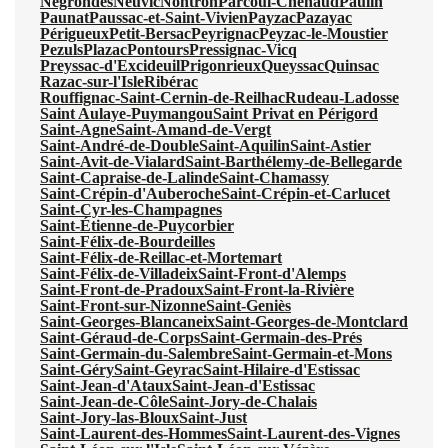
Négrondes
Neuvic
Nontron
Parcoul-Chenaud
Paulin
Paunat
Paussac-et-Saint-Vivien
Payzac
Pazayac
Périgueux
Petit-Bersac
Peyrignac
Peyzac-le-Moustier
Pezuls
Plazac
Pontours
Pressignac-Vicq
Preyssac-d'Excideuil
Prigonrieux
Queyssac
Quinsac
Razac-sur-l'Isle
Ribérac
Rouffignac-Saint-Cernin-de-Reilhac
Rudeau-Ladosse
Saint Aulaye-Puymangou
Saint Privat en Périgord
Saint-Agne
Saint-Amand-de-Vergt
Saint-André-de-Double
Saint-Aquilin
Saint-Astier
Saint-Avit-de-Vialard
Saint-Barthélemy-de-Bellegarde
Saint-Capraise-de-Lalinde
Saint-Chamassy
Saint-Crépin-d'Auberoche
Saint-Crépin-et-Carlucet
Saint-Cyr-les-Champagnes
Saint-Étienne-de-Puycorbier
Saint-Félix-de-Bourdeilles
Saint-Félix-de-Reillac-et-Mortemart
Saint-Félix-de-Villadeix
Saint-Front-d'Alemps
Saint-Front-de-Pradoux
Saint-Front-la-Rivière
Saint-Front-sur-Nizonne
Saint-Geniès
Saint-Georges-Blancaneix
Saint-Georges-de-Montclard
Saint-Géraud-de-Corps
Saint-Germain-des-Prés
Saint-Germain-du-Salembre
Saint-Germain-et-Mons
Saint-Géry
Saint-Geyrac
Saint-Hilaire-d'Estissac
Saint-Jean-d'Ataux
Saint-Jean-d'Estissac
Saint-Jean-de-Côle
Saint-Jory-de-Chalais
Saint-Jory-las-Bloux
Saint-Just
Saint-Laurent-des-Hommes
Saint-Laurent-des-Vignes