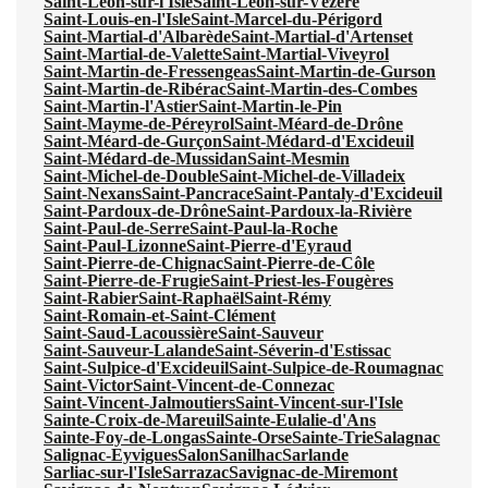
Saint-Léon-sur-l'Isle
Saint-Léon-sur-Vézère
Saint-Louis-en-l'Isle
Saint-Marcel-du-Périgord
Saint-Martial-d'Albarède
Saint-Martial-d'Artenset
Saint-Martial-de-Valette
Saint-Martial-Viveyrol
Saint-Martin-de-Fressengeas
Saint-Martin-de-Gurson
Saint-Martin-de-Ribérac
Saint-Martin-des-Combes
Saint-Martin-l'Astier
Saint-Martin-le-Pin
Saint-Mayme-de-Péreyrol
Saint-Méard-de-Drône
Saint-Méard-de-Gurçon
Saint-Médard-d'Excideuil
Saint-Médard-de-Mussidan
Saint-Mesmin
Saint-Michel-de-Double
Saint-Michel-de-Villadeix
Saint-Nexans
Saint-Pancrace
Saint-Pantaly-d'Excideuil
Saint-Pardoux-de-Drône
Saint-Pardoux-la-Rivière
Saint-Paul-de-Serre
Saint-Paul-la-Roche
Saint-Paul-Lizonne
Saint-Pierre-d'Eyraud
Saint-Pierre-de-Chignac
Saint-Pierre-de-Côle
Saint-Pierre-de-Frugie
Saint-Priest-les-Fougères
Saint-Rabier
Saint-Raphaël
Saint-Rémy
Saint-Romain-et-Saint-Clément
Saint-Saud-Lacoussière
Saint-Sauveur
Saint-Sauveur-Lalande
Saint-Séverin-d'Estissac
Saint-Sulpice-d'Excideuil
Saint-Sulpice-de-Roumagnac
Saint-Victor
Saint-Vincent-de-Connezac
Saint-Vincent-Jalmoutiers
Saint-Vincent-sur-l'Isle
Sainte-Croix-de-Mareuil
Sainte-Eulalie-d'Ans
Sainte-Foy-de-Longas
Sainte-Orse
Sainte-Trie
Salagnac
Salignac-Eyvigues
Salon
Sanilhac
Sarlande
Sarliac-sur-l'Isle
Sarrazac
Savignac-de-Miremont