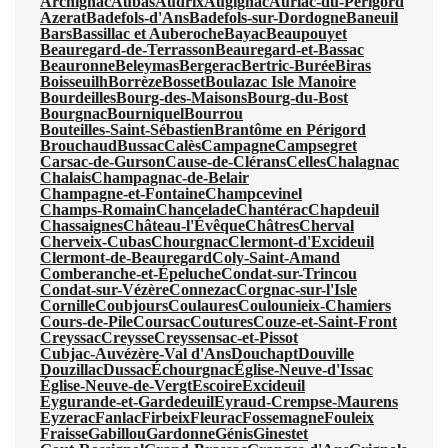
Archignac
Aubas
Audrix
Augignac
Auriac-du-Périgord
Azerat
Badefols-d'Ans
Badefols-sur-Dordogne
Baneuil
Bars
Bassillac et Auberoche
Bayac
Beaupouyet
Beauregard-de-Terrasson
Beauregard-et-Bassac
Beauronne
Beleymas
Bergerac
Bertric-Burée
Biras
Boisseuilh
Borrèze
Bosset
Boulazac Isle Manoire
Bourdeilles
Bourg-des-Maisons
Bourg-du-Bost
Bourgnac
Bourniquel
Bourrou
Bouteilles-Saint-Sébastien
Brantôme en Périgord
Brouchaud
Bussac
Calès
Campagne
Campsegret
Carsac-de-Gurson
Cause-de-Clérans
Celles
Chalagnac
Chalais
Champagnac-de-Belair
Champagne-et-Fontaine
Champcevinel
Champs-Romain
Chancelade
Chantérac
Chapdeuil
Chassaignes
Château-l'Évêque
Châtres
Cherval
Cherveix-Cubas
Chourgnac
Clermont-d'Excideuil
Clermont-de-Beauregard
Coly-Saint-Amand
Comberanche-et-Épeluche
Condat-sur-Trincou
Condat-sur-Vézère
Connezac
Corgnac-sur-l'Isle
Cornille
Coubjours
Coulaures
Coulounieix-Chamiers
Cours-de-Pile
Coursac
Coutures
Couze-et-Saint-Front
Creyssac
Creysse
Creyssensac-et-Pissot
Cubjac-Auvézère-Val d'Ans
Douchapt
Douville
Douzillac
Dussac
Échourgnac
Église-Neuve-d'Issac
Église-Neuve-de-Vergt
Escoire
Excideuil
Eygurande-et-Gardedeuil
Eyraud-Crempse-Maurens
Eyzerac
Fanlac
Firbeix
Fleurac
Fossemagne
Fouleix
Fraisse
Gabillou
Gardonne
Génis
Ginestet