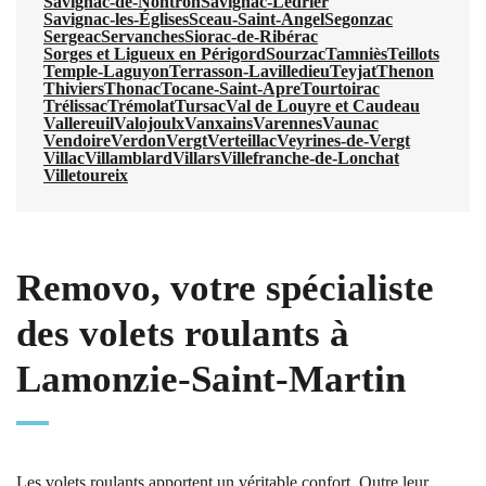
Savignac-de-Nontron
Savignac-Lédrier
Savignac-les-Églises
Sceau-Saint-Angel
Segonzac
Sergeac
Servanches
Siorac-de-Ribérac
Sorges et Ligueux en Périgord
Sourzac
Tamniès
Teillots
Temple-Laguyon
Terrasson-Lavilledieu
Teyjat
Thenon
Thiviers
Thonac
Tocane-Saint-Apre
Tourtoirac
Trélissac
Trémolat
Tursac
Val de Louyre et Caudeau
Vallereuil
Valojoulx
Vanxains
Varennes
Vaunac
Vendoire
Verdon
Vergt
Verteillac
Veyrines-de-Vergt
Villac
Villamblard
Villars
Villefranche-de-Lonchat
Villetoureix
Removo, votre spécialiste
des volets roulants à
Lamonzie-Saint-Martin
Les volets roulants apportent un véritable confort. Outre leur