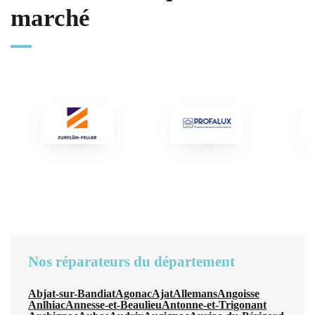
marché
Nos réparateurs du département
Abjat-sur-Bandiat
Agonac
Ajat
Allemans
Angoisse
Anlhiac
Annesse-et-Beaulieu
Antonne-et-Trigonant