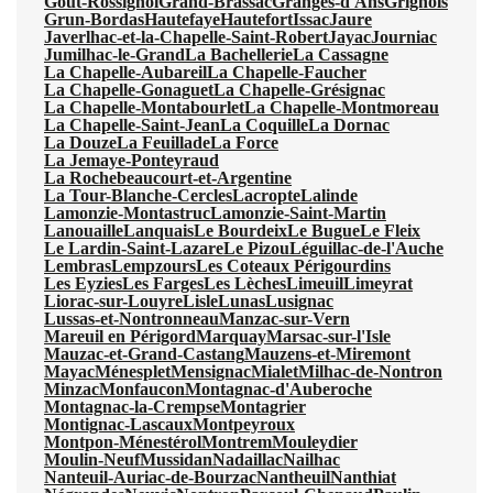
Gout-Rossignol
Grand-Brassac
Granges-d'Ans
Grignols
Grun-Bordas
Hautefaye
Hautefort
Issac
Jaure
Javerlhac-et-la-Chapelle-Saint-Robert
Jayac
Journiac
Jumilhac-le-Grand
La Bachellerie
La Cassagne
La Chapelle-Aubareil
La Chapelle-Faucher
La Chapelle-Gonaguet
La Chapelle-Grésignac
La Chapelle-Montabourlet
La Chapelle-Montmoreau
La Chapelle-Saint-Jean
La Coquille
La Dornac
La Douze
La Feuillade
La Force
La Jemaye-Ponteyraud
La Rochebeaucourt-et-Argentine
La Tour-Blanche-Cercles
Lacropte
Lalinde
Lamonzie-Montastruc
Lamonzie-Saint-Martin
Lanouaille
Lanquais
Le Bourdeix
Le Bugue
Le Fleix
Le Lardin-Saint-Lazare
Le Pizou
Léguillac-de-l'Auche
Lembras
Lempzours
Les Coteaux Périgourdins
Les Eyzies
Les Farges
Les Lèches
Limeuil
Limeyrat
Liorac-sur-Louyre
Lisle
Lunas
Lusignac
Lussas-et-Nontronneau
Manzac-sur-Vern
Mareuil en Périgord
Marquay
Marsac-sur-l'Isle
Mauzac-et-Grand-Castang
Mauzens-et-Miremont
Mayac
Ménesplet
Mensignac
Mialet
Milhac-de-Nontron
Minzac
Monfaucon
Montagnac-d'Auberoche
Montagnac-la-Crempse
Montagrier
Montignac-Lascaux
Montpeyroux
Montpon-Ménestérol
Montrem
Mouleydier
Moulin-Neuf
Mussidan
Nadaillac
Nailhac
Nanteuil-Auriac-de-Bourzac
Nantheuil
Nanthiat