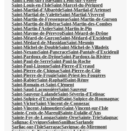
Saint-Léon-sur-l'Isle
Saint-Léon-sur-Vézère
Saint-Louis-en-l'Isle
Saint-Marcel-du-Périgord
Saint-Martial-d'Albarède
Saint-Martial-d'Artenset
Saint-Martial-de-Valette
Saint-Martial-Viveyrol
Saint-Martin-de-Fressengeas
Saint-Martin-de-Gurson
Saint-Martin-de-Ribérac
Saint-Martin-des-Combes
Saint-Martin-l'Astier
Saint-Martin-le-Pin
Saint-Mayme-de-Péreyrol
Saint-Méard-de-Drône
Saint-Méard-de-Gurçon
Saint-Médard-d'Excideuil
Saint-Médard-de-Mussidan
Saint-Mesmin
Saint-Michel-de-Double
Saint-Michel-de-Villadeix
Saint-Nexans
Saint-Pancrace
Saint-Pantaly-d'Excideuil
Saint-Pardoux-de-Drône
Saint-Pardoux-la-Rivière
Saint-Paul-de-Serre
Saint-Paul-la-Roche
Saint-Paul-Lizonne
Saint-Pierre-d'Eyraud
Saint-Pierre-de-Chignac
Saint-Pierre-de-Côle
Saint-Pierre-de-Frugie
Saint-Priest-les-Fougères
Saint-Rabier
Saint-Raphaël
Saint-Rémy
Saint-Romain-et-Saint-Clément
Saint-Saud-Lacoussière
Saint-Sauveur
Saint-Sauveur-Lalande
Saint-Séverin-d'Estissac
Saint-Sulpice-d'Excideuil
Saint-Sulpice-de-Roumagnac
Saint-Victor
Saint-Vincent-de-Connezac
Saint-Vincent-Jalmoutiers
Saint-Vincent-sur-l'Isle
Sainte-Croix-de-Mareuil
Sainte-Eulalie-d'Ans
Sainte-Foy-de-Longas
Sainte-Orse
Sainte-Trie
Salagnac
Salignac-Eyvigues
Salon
Sanilhac
Sarlande
Sarliac-sur-l'Isle
Sarrazac
Savignac-de-Miremont