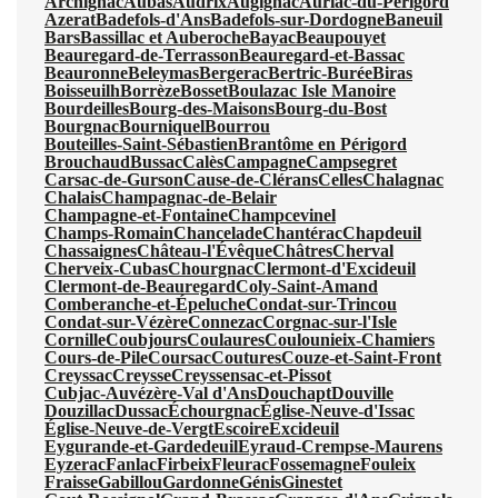
Archignac
Aubas
Audrix
Augignac
Auriac-du-Périgord
Azerat
Badefols-d'Ans
Badefols-sur-Dordogne
Baneuil
Bars
Bassillac et Auberoche
Bayac
Beaupouyet
Beauregard-de-Terrasson
Beauregard-et-Bassac
Beauronne
Beleymas
Bergerac
Bertric-Burée
Biras
Boisseuilh
Borrèze
Bosset
Boulazac Isle Manoire
Bourdeilles
Bourg-des-Maisons
Bourg-du-Bost
Bourgnac
Bourniquel
Bourrou
Bouteilles-Saint-Sébastien
Brantôme en Périgord
Brouchaud
Bussac
Calès
Campagne
Campsegret
Carsac-de-Gurson
Cause-de-Clérans
Celles
Chalagnac
Chalais
Champagnac-de-Belair
Champagne-et-Fontaine
Champcevinel
Champs-Romain
Chancelade
Chantérac
Chapdeuil
Chassaignes
Château-l'Évêque
Châtres
Cherval
Cherveix-Cubas
Chourgnac
Clermont-d'Excideuil
Clermont-de-Beauregard
Coly-Saint-Amand
Comberanche-et-Épeluche
Condat-sur-Trincou
Condat-sur-Vézère
Connezac
Corgnac-sur-l'Isle
Cornille
Coubjours
Coulaures
Coulounieix-Chamiers
Cours-de-Pile
Coursac
Coutures
Couze-et-Saint-Front
Creyssac
Creysse
Creyssensac-et-Pissot
Cubjac-Auvézère-Val d'Ans
Douchapt
Douville
Douzillac
Dussac
Échourgnac
Église-Neuve-d'Issac
Église-Neuve-de-Vergt
Escoire
Excideuil
Eygurande-et-Gardedeuil
Eyraud-Crempse-Maurens
Eyzerac
Fanlac
Firbeix
Fleurac
Fossemagne
Fouleix
Fraisse
Gabillou
Gardonne
Génis
Ginestet