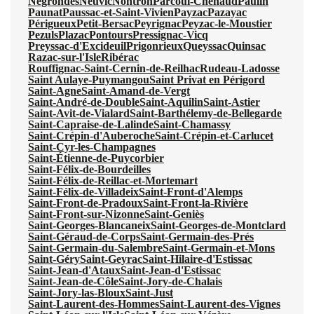
Négrondes
Neuvic
Nontron
Parcoul-Chenaud
Paulin
Paunat
Paussac-et-Saint-Vivien
Payzac
Pazayac
Périgueux
Petit-Bersac
Peyrignac
Peyzac-le-Moustier
Pezuls
Plazac
Pontours
Pressignac-Vicq
Preyssac-d'Excideuil
Prigonrieux
Queyssac
Quinsac
Razac-sur-l'Isle
Ribérac
Rouffignac-Saint-Cernin-de-Reilhac
Rudeau-Ladosse
Saint Aulaye-Puymangou
Saint Privat en Périgord
Saint-Agne
Saint-Amand-de-Vergt
Saint-André-de-Double
Saint-Aquilin
Saint-Astier
Saint-Avit-de-Vialard
Saint-Barthélemy-de-Bellegarde
Saint-Capraise-de-Lalinde
Saint-Chamassy
Saint-Crépin-d'Auberoche
Saint-Crépin-et-Carlucet
Saint-Cyr-les-Champagnes
Saint-Étienne-de-Puycorbier
Saint-Félix-de-Bourdeilles
Saint-Félix-de-Reillac-et-Mortemart
Saint-Félix-de-Villadeix
Saint-Front-d'Alemps
Saint-Front-de-Pradoux
Saint-Front-la-Rivière
Saint-Front-sur-Nizonne
Saint-Geniès
Saint-Georges-Blancaneix
Saint-Georges-de-Montclard
Saint-Géraud-de-Corps
Saint-Germain-des-Prés
Saint-Germain-du-Salembre
Saint-Germain-et-Mons
Saint-Géry
Saint-Geyrac
Saint-Hilaire-d'Estissac
Saint-Jean-d'Ataux
Saint-Jean-d'Estissac
Saint-Jean-de-Côle
Saint-Jory-de-Chalais
Saint-Jory-las-Bloux
Saint-Just
Saint-Laurent-des-Hommes
Saint-Laurent-des-Vignes