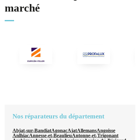
marché
Nos réparateurs du département
Abjat-sur-Bandiat
Agonac
Ajat
Allemans
Angoisse
Anlhiac
Annesse-et-Beaulieu
Antonne-et-Trigonant