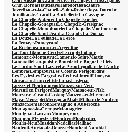
Gout-Rossignol
Grand-Brassac
Granges-d'Ans
Grignols
Grun-Bordas
Hautefaye
Hautefort
Issac
Jaure
Javerlhac-et-la-Chapelle-Saint-Robert
Jayac
Journiac
Jumilhac-le-Grand
La Bachellerie
La Cassagne
La Chapelle-Aubareil
La Chapelle-Faucher
La Chapelle-Gonaguet
La Chapelle-Grésignac
La Chapelle-Montabourlet
La Chapelle-Montmoreau
La Chapelle-Saint-Jean
La Coquille
La Dornac
La Douze
La Feuillade
La Force
La Jemaye-Ponteyraud
La Rochebeaucourt-et-Argentine
La Tour-Blanche-Cercles
Lacropte
Lalinde
Lamonzie-Montastruc
Lamonzie-Saint-Martin
Lanouaille
Lanquais
Le Bourdeix
Le Bugue
Le Fleix
Le Lardin-Saint-Lazare
Le Pizou
Léguillac-de-l'Auche
Lembras
Lempzours
Les Coteaux Périgourdins
Les Eyzies
Les Farges
Les Lèches
Limeuil
Limeyrat
Liorac-sur-Louyre
Lisle
Lunas
Lusignac
Lussas-et-Nontronneau
Manzac-sur-Vern
Mareuil en Périgord
Marquay
Marsac-sur-l'Isle
Mauzac-et-Grand-Castang
Mauzens-et-Miremont
Mayac
Ménesplet
Mensignac
Mialet
Milhac-de-Nontron
Minzac
Monfaucon
Montagnac-d'Auberoche
Montagnac-la-Crempse
Montagrier
Montignac-Lascaux
Montpeyroux
Montpon-Ménestérol
Montrem
Mouleydier
Moulin-Neuf
Mussidan
Nadaillac
Nailhac
Nanteuil-Auriac-de-Bourzac
Nantheuil
Nanthiat