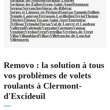
Savignac-de-Nontron
Savignac-Lédrier
Savignac-les-Églises
Sceau-Saint-Angel
Segonzac
Sergeac
Servanches
Siorac-de-Ribérac
Sorges et Ligueux en Périgord
Sourzac
Tamniès
Teillots
Temple-Laguyon
Terrasson-Lavilledieu
Teyjat
Thenon
Thiviers
Thonac
Tocane-Saint-Apre
Tourtoirac
Trélissac
Trémolat
Tursac
Val de Louyre et Caudeau
Vallereuil
Valojoulx
Vanxains
Varennes
Vaunac
Vendoire
Verdon
Vergt
Verteillac
Veyrines-de-Vergt
Villac
Villamblard
Villars
Villefranche-de-Lonchat
Villetoureix
Removo : la solution à tous
vos problèmes de volets
roulants à Clermont-
d'Excideuil