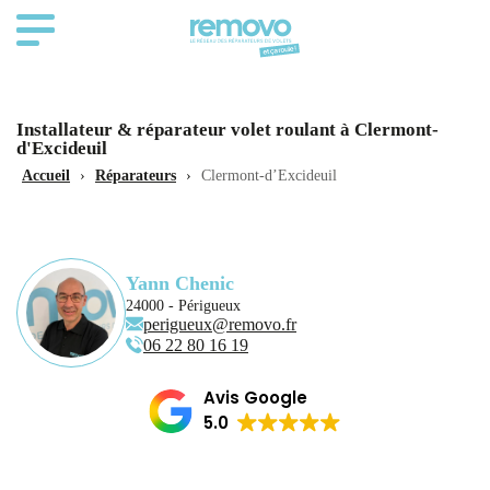
Installateur & réparateur volet roulant à Clermont-
d'Excideuil
Accueil
›
Réparateurs
›
Clermont-d’Excideuil
Yann Chenic
24000 - Périgueux
perigueux@removo.fr
06 22 80 16 19
Avis Google
5.0