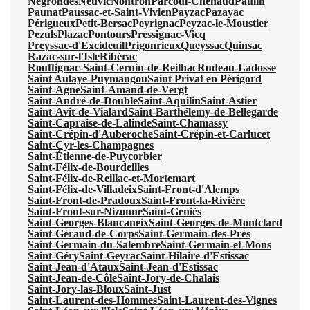
Négrondes
Neuvic
Nontron
Parcoul-Chenaud
Paulin
Paunat
Paussac-et-Saint-Vivien
Payzac
Pazayac
Périgueux
Petit-Bersac
Peyrignac
Peyzac-le-Moustier
Pezuls
Plazac
Pontours
Pressignac-Vicq
Preyssac-d'Excideuil
Prigonrieux
Queyssac
Quinsac
Razac-sur-l'Isle
Ribérac
Rouffignac-Saint-Cernin-de-Reilhac
Rudeau-Ladosse
Saint Aulaye-Puymangou
Saint Privat en Périgord
Saint-Agne
Saint-Amand-de-Vergt
Saint-André-de-Double
Saint-Aquilin
Saint-Astier
Saint-Avit-de-Vialard
Saint-Barthélemy-de-Bellegarde
Saint-Capraise-de-Lalinde
Saint-Chamassy
Saint-Crépin-d'Auberoche
Saint-Crépin-et-Carlucet
Saint-Cyr-les-Champagnes
Saint-Étienne-de-Puycorbier
Saint-Félix-de-Bourdeilles
Saint-Félix-de-Reillac-et-Mortemart
Saint-Félix-de-Villadeix
Saint-Front-d'Alemps
Saint-Front-de-Pradoux
Saint-Front-la-Rivière
Saint-Front-sur-Nizonne
Saint-Geniès
Saint-Georges-Blancaneix
Saint-Georges-de-Montclard
Saint-Géraud-de-Corps
Saint-Germain-des-Prés
Saint-Germain-du-Salembre
Saint-Germain-et-Mons
Saint-Géry
Saint-Geyrac
Saint-Hilaire-d'Estissac
Saint-Jean-d'Ataux
Saint-Jean-d'Estissac
Saint-Jean-de-Côle
Saint-Jory-de-Chalais
Saint-Jory-las-Bloux
Saint-Just
Saint-Laurent-des-Hommes
Saint-Laurent-des-Vignes