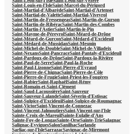
Saint-Léon-sur-l'Isle
Saint-Léon-sur-Vézère
Saint-Louis-en-l'Isle
Saint-Marcel-du-Périgord
Saint-Martial-d'Albarède
Saint-Martial-d'Artenset
Saint-Martial-de-Valette
Saint-Martial-Viveyrol
Saint-Martin-de-Fressengeas
Saint-Martin-de-Gurson
Saint-Martin-de-Ribérac
Saint-Martin-des-Combes
Saint-Martin-l'Astier
Saint-Martin-le-Pin
Saint-Mayme-de-Péreyrol
Saint-Méard-de-Drône
Saint-Méard-de-Gurçon
Saint-Médard-d'Excideuil
Saint-Médard-de-Mussidan
Saint-Mesmin
Saint-Michel-de-Double
Saint-Michel-de-Villadeix
Saint-Nexans
Saint-Pancrace
Saint-Pantaly-d'Excideuil
Saint-Pardoux-de-Drône
Saint-Pardoux-la-Rivière
Saint-Paul-de-Serre
Saint-Paul-la-Roche
Saint-Paul-Lizonne
Saint-Pierre-d'Eyraud
Saint-Pierre-de-Chignac
Saint-Pierre-de-Côle
Saint-Pierre-de-Frugie
Saint-Priest-les-Fougères
Saint-Rabier
Saint-Raphaël
Saint-Rémy
Saint-Romain-et-Saint-Clément
Saint-Saud-Lacoussière
Saint-Sauveur
Saint-Sauveur-Lalande
Saint-Séverin-d'Estissac
Saint-Sulpice-d'Excideuil
Saint-Sulpice-de-Roumagnac
Saint-Victor
Saint-Vincent-de-Connezac
Saint-Vincent-Jalmoutiers
Saint-Vincent-sur-l'Isle
Sainte-Croix-de-Mareuil
Sainte-Eulalie-d'Ans
Sainte-Foy-de-Longas
Sainte-Orse
Sainte-Trie
Salagnac
Salignac-Eyvigues
Salon
Sanilhac
Sarlande
Sarliac-sur-l'Isle
Sarrazac
Savignac-de-Miremont