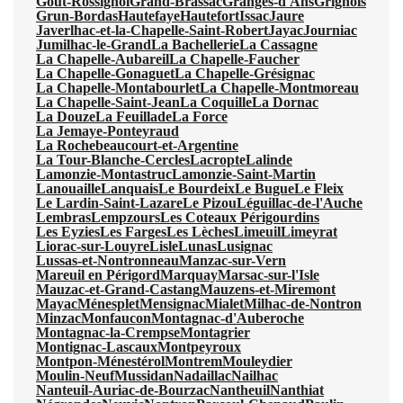
Gout-Rossignol
Grand-Brassac
Granges-d'Ans
Grignols
Grun-Bordas
Hautefaye
Hautefort
Issac
Jaure
Javerlhac-et-la-Chapelle-Saint-Robert
Jayac
Journiac
Jumilhac-le-Grand
La Bachellerie
La Cassagne
La Chapelle-Aubareil
La Chapelle-Faucher
La Chapelle-Gonaguet
La Chapelle-Grésignac
La Chapelle-Montabourlet
La Chapelle-Montmoreau
La Chapelle-Saint-Jean
La Coquille
La Dornac
La Douze
La Feuillade
La Force
La Jemaye-Ponteyraud
La Rochebeaucourt-et-Argentine
La Tour-Blanche-Cercles
Lacropte
Lalinde
Lamonzie-Montastruc
Lamonzie-Saint-Martin
Lanouaille
Lanquais
Le Bourdeix
Le Bugue
Le Fleix
Le Lardin-Saint-Lazare
Le Pizou
Léguillac-de-l'Auche
Lembras
Lempzours
Les Coteaux Périgourdins
Les Eyzies
Les Farges
Les Lèches
Limeuil
Limeyrat
Liorac-sur-Louyre
Lisle
Lunas
Lusignac
Lussas-et-Nontronneau
Manzac-sur-Vern
Mareuil en Périgord
Marquay
Marsac-sur-l'Isle
Mauzac-et-Grand-Castang
Mauzens-et-Miremont
Mayac
Ménesplet
Mensignac
Mialet
Milhac-de-Nontron
Minzac
Monfaucon
Montagnac-d'Auberoche
Montagnac-la-Crempse
Montagrier
Montignac-Lascaux
Montpeyroux
Montpon-Ménestérol
Montrem
Mouleydier
Moulin-Neuf
Mussidan
Nadaillac
Nailhac
Nanteuil-Auriac-de-Bourzac
Nantheuil
Nanthiat