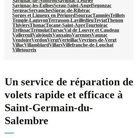
Savignac-de-Nontron
Savignac-Lédrier
Savignac-les-Églises
Sceau-Saint-Angel
Segonzac
Sergeac
Servanches
Siorac-de-Ribérac
Sorges et Ligueux en Périgord
Sourzac
Tamniès
Teillots
Temple-Laguyon
Terrasson-Lavilledieu
Teyjat
Thenon
Thiviers
Thonac
Tocane-Saint-Apre
Tourtoirac
Trélissac
Trémolat
Tursac
Val de Louyre et Caudeau
Vallereuil
Valojoulx
Vanxains
Varennes
Vaunac
Vendoire
Verdon
Vergt
Verteillac
Veyrines-de-Vergt
Villac
Villamblard
Villars
Villefranche-de-Lonchat
Villetoureix
Un service de réparation de
volets rapide et efficace à
Saint-Germain-du-
Salembre