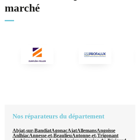
marché
Nos réparateurs du département
Abjat-sur-Bandiat
Agonac
Ajat
Allemans
Angoisse
Anlhiac
Annesse-et-Beaulieu
Antonne-et-Trigonant