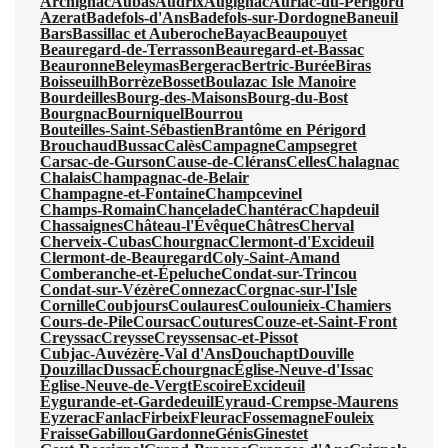
Archignac
Aubas
Audrix
Augignac
Auriac-du-Périgord
Azerat
Badefols-d'Ans
Badefols-sur-Dordogne
Baneuil
Bars
Bassillac et Auberoche
Bayac
Beaupouyet
Beauregard-de-Terrasson
Beauregard-et-Bassac
Beauronne
Beleymas
Bergerac
Bertric-Burée
Biras
Boisseuilh
Borrèze
Bosset
Boulazac Isle Manoire
Bourdeilles
Bourg-des-Maisons
Bourg-du-Bost
Bourgnac
Bourniquel
Bourrou
Bouteilles-Saint-Sébastien
Brantôme en Périgord
Brouchaud
Bussac
Calès
Campagne
Campsegret
Carsac-de-Gurson
Cause-de-Clérans
Celles
Chalagnac
Chalais
Champagnac-de-Belair
Champagne-et-Fontaine
Champcevinel
Champs-Romain
Chancelade
Chantérac
Chapdeuil
Chassaignes
Château-l'Évêque
Châtres
Cherval
Cherveix-Cubas
Chourgnac
Clermont-d'Excideuil
Clermont-de-Beauregard
Coly-Saint-Amand
Comberanche-et-Épeluche
Condat-sur-Trincou
Condat-sur-Vézère
Connezac
Corgnac-sur-l'Isle
Cornille
Coubjours
Coulaures
Coulounieix-Chamiers
Cours-de-Pile
Coursac
Coutures
Couze-et-Saint-Front
Creyssac
Creysse
Creyssensac-et-Pissot
Cubjac-Auvézère-Val d'Ans
Douchapt
Douville
Douzillac
Dussac
Échourgnac
Église-Neuve-d'Issac
Église-Neuve-de-Vergt
Escoire
Excideuil
Eygurande-et-Gardedeuil
Eyraud-Crempse-Maurens
Eyzerac
Fanlac
Firbeix
Fleurac
Fossemagne
Fouleix
Fraisse
Gabillou
Gardonne
Génis
Ginestet