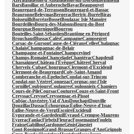
Azerat
Badefols-d'Ans
Badefols-sur-Dordogne
Baneuil
Bars
Bassillac et Auberoche
Bayac
Beaupouyet
Beauregard-de-Terrasson
Beauregard-et-Bassac
Beauronne
Beleymas
Bergerac
Bertric-Burée
Biras
Boisseuilh
Borrèze
Bosset
Boulazac Isle Manoire
Bourdeilles
Bourg-des-Maisons
Bourg-du-Bost
Bourgnac
Bourniquel
Bourrou
Bouteilles-Saint-Sébastien
Brantôme en Périgord
Brouchaud
Bussac
Calès
Campagne
Campsegret
Carsac-de-Gurson
Cause-de-Clérans
Celles
Chalagnac
Chalais
Champagnac-de-Belair
Champagne-et-Fontaine
Champcevinel
Champs-Romain
Chancelade
Chantérac
Chapdeuil
Chassaignes
Château-l'Évêque
Châtres
Cherval
Cherveix-Cubas
Chourgnac
Clermont-d'Excideuil
Clermont-de-Beauregard
Coly-Saint-Amand
Comberanche-et-Épeluche
Condat-sur-Trincou
Condat-sur-Vézère
Connezac
Corgnac-sur-l'Isle
Cornille
Coubjours
Coulaures
Coulounieix-Chamiers
Cours-de-Pile
Coursac
Coutures
Couze-et-Saint-Front
Creyssac
Creysse
Creyssensac-et-Pissot
Cubjac-Auvézère-Val d'Ans
Douchapt
Douville
Douzillac
Dussac
Échourgnac
Église-Neuve-d'Issac
Église-Neuve-de-Vergt
Escoire
Excideuil
Eygurande-et-Gardedeuil
Eyraud-Crempse-Maurens
Eyzerac
Fanlac
Firbeix
Fleurac
Fossemagne
Fouleix
Fraisse
Gabillou
Gardonne
Génis
Ginestet
Gout-Rossignol
Grand-Brassac
Granges-d'Ans
Grignols