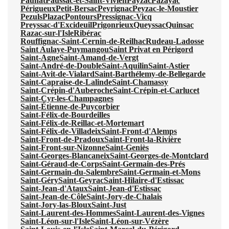
Paunat
Paussac-et-Saint-Vivien
Payzac
Pazayac
Périgueux
Petit-Bersac
Peyrignac
Peyzac-le-Moustier
Pezuls
Plazac
Pontours
Pressignac-Vicq
Preyssac-d'Excideuil
Prigonrieux
Queyssac
Quinsac
Razac-sur-l'Isle
Ribérac
Rouffignac-Saint-Cernin-de-Reilhac
Rudeau-Ladosse
Saint Aulaye-Puymangou
Saint Privat en Périgord
Saint-Agne
Saint-Amand-de-Vergt
Saint-André-de-Double
Saint-Aquilin
Saint-Astier
Saint-Avit-de-Vialard
Saint-Barthélemy-de-Bellegarde
Saint-Capraise-de-Lalinde
Saint-Chamassy
Saint-Crépin-d'Auberoche
Saint-Crépin-et-Carlucet
Saint-Cyr-les-Champagnes
Saint-Étienne-de-Puycorbier
Saint-Félix-de-Bourdeilles
Saint-Félix-de-Reillac-et-Mortemart
Saint-Félix-de-Villadeix
Saint-Front-d'Alemps
Saint-Front-de-Pradoux
Saint-Front-la-Rivière
Saint-Front-sur-Nizonne
Saint-Geniès
Saint-Georges-Blancaneix
Saint-Georges-de-Montclard
Saint-Géraud-de-Corps
Saint-Germain-des-Prés
Saint-Germain-du-Salembre
Saint-Germain-et-Mons
Saint-Géry
Saint-Geyrac
Saint-Hilaire-d'Estissac
Saint-Jean-d'Ataux
Saint-Jean-d'Estissac
Saint-Jean-de-Côle
Saint-Jory-de-Chalais
Saint-Jory-las-Bloux
Saint-Just
Saint-Laurent-des-Hommes
Saint-Laurent-des-Vignes
Saint-Léon-sur-l'Isle
Saint-Léon-sur-Vézère