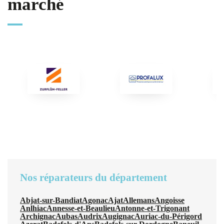
marché
Nos réparateurs du département
Abjat-sur-Bandiat
Agonac
Ajat
Allemans
Angoisse
Anlhiac
Annesse-et-Beaulieu
Antonne-et-Trigonant
Archignac
Aubas
Audrix
Augignac
Auriac-du-Périgord