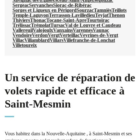
Savignac-les-Églises
Sceau-Saint-Angel
Segonzac
Sergeac
Servanches
Siorac-de-Ribérac
Sorges et Ligueux en Périgord
Sourzac
Tamniès
Teillots
Temple-Laguyon
Terrasson-Lavilledieu
Teyjat
Thenon
Thiviers
Thonac
Tocane-Saint-Apre
Tourtoirac
Trélissac
Trémolat
Tursac
Val de Louyre et Caudeau
Vallereuil
Valojoulx
Vanxains
Varennes
Vaunac
Vendoire
Verdon
Vergt
Verteillac
Veyrines-de-Vergt
Villac
Villamblard
Villars
Villefranche-de-Lonchat
Villetoureix
Un service de réparation de
volets rapide et efficace à
Saint-Mesmin
Vous habitez dans la Nouvelle-Aquitaine , à Saint-Mesmin et ses