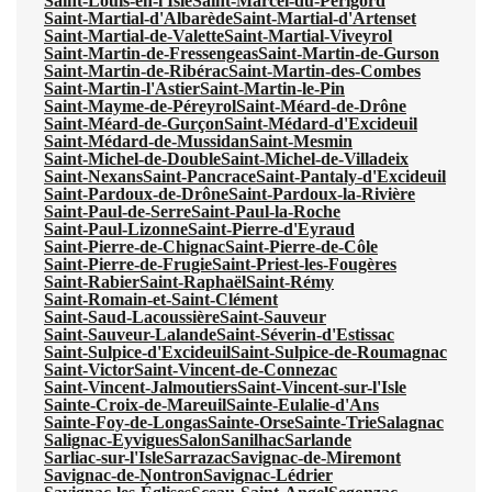
Saint-Louis-en-l'Isle
Saint-Marcel-du-Périgord
Saint-Martial-d'Albarède
Saint-Martial-d'Artenset
Saint-Martial-de-Valette
Saint-Martial-Viveyrol
Saint-Martin-de-Fressengeas
Saint-Martin-de-Gurson
Saint-Martin-de-Ribérac
Saint-Martin-des-Combes
Saint-Martin-l'Astier
Saint-Martin-le-Pin
Saint-Mayme-de-Péreyrol
Saint-Méard-de-Drône
Saint-Méard-de-Gurçon
Saint-Médard-d'Excideuil
Saint-Médard-de-Mussidan
Saint-Mesmin
Saint-Michel-de-Double
Saint-Michel-de-Villadeix
Saint-Nexans
Saint-Pancrace
Saint-Pantaly-d'Excideuil
Saint-Pardoux-de-Drône
Saint-Pardoux-la-Rivière
Saint-Paul-de-Serre
Saint-Paul-la-Roche
Saint-Paul-Lizonne
Saint-Pierre-d'Eyraud
Saint-Pierre-de-Chignac
Saint-Pierre-de-Côle
Saint-Pierre-de-Frugie
Saint-Priest-les-Fougères
Saint-Rabier
Saint-Raphaël
Saint-Rémy
Saint-Romain-et-Saint-Clément
Saint-Saud-Lacoussière
Saint-Sauveur
Saint-Sauveur-Lalande
Saint-Séverin-d'Estissac
Saint-Sulpice-d'Excideuil
Saint-Sulpice-de-Roumagnac
Saint-Victor
Saint-Vincent-de-Connezac
Saint-Vincent-Jalmoutiers
Saint-Vincent-sur-l'Isle
Sainte-Croix-de-Mareuil
Sainte-Eulalie-d'Ans
Sainte-Foy-de-Longas
Sainte-Orse
Sainte-Trie
Salagnac
Salignac-Eyvigues
Salon
Sanilhac
Sarlande
Sarliac-sur-l'Isle
Sarrazac
Savignac-de-Miremont
Savignac-de-Nontron
Savignac-Lédrier