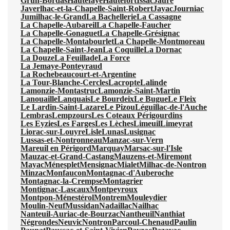
Grun-Bordas
Hautefaye
Hautefort
Issac
Jaure
Javerlhac-et-la-Chapelle-Saint-Robert
Jayac
Journiac
Jumilhac-le-Grand
La Bachellerie
La Cassagne
La Chapelle-Aubareil
La Chapelle-Faucher
La Chapelle-Gonaguet
La Chapelle-Grésignac
La Chapelle-Montabourlet
La Chapelle-Montmoreau
La Chapelle-Saint-Jean
La Coquille
La Dornac
La Douze
La Feuillade
La Force
La Jemaye-Ponteyraud
La Rochebeaucourt-et-Argentine
La Tour-Blanche-Cercles
Lacropte
Lalinde
Lamonzie-Montastruc
Lamonzie-Saint-Martin
Lanouaille
Lanquais
Le Bourdeix
Le Bugue
Le Fleix
Le Lardin-Saint-Lazare
Le Pizou
Léguillac-de-l'Auche
Lembras
Lempzours
Les Coteaux Périgourdins
Les Eyzies
Les Farges
Les Lèches
Limeuil
Limeyrat
Liorac-sur-Louyre
Lisle
Lunas
Lusignac
Lussas-et-Nontronneau
Manzac-sur-Vern
Mareuil en Périgord
Marquay
Marsac-sur-l'Isle
Mauzac-et-Grand-Castang
Mauzens-et-Miremont
Mayac
Ménesplet
Mensignac
Mialet
Milhac-de-Nontron
Minzac
Monfaucon
Montagnac-d'Auberoche
Montagnac-la-Crempse
Montagrier
Montignac-Lascaux
Montpeyroux
Montpon-Ménestérol
Montrem
Mouleydier
Moulin-Neuf
Mussidan
Nadaillac
Nailhac
Nanteuil-Auriac-de-Bourzac
Nantheuil
Nanthiat
Négrondes
Neuvic
Nontron
Parcoul-Chenaud
Paulin