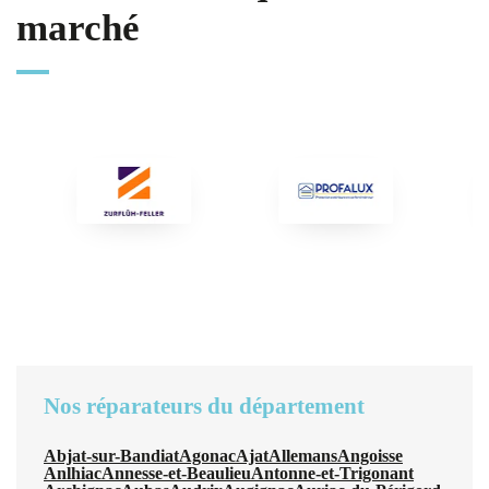
marché
Nos réparateurs du département
Abjat-sur-Bandiat
Agonac
Ajat
Allemans
Angoisse
Anlhiac
Annesse-et-Beaulieu
Antonne-et-Trigonant