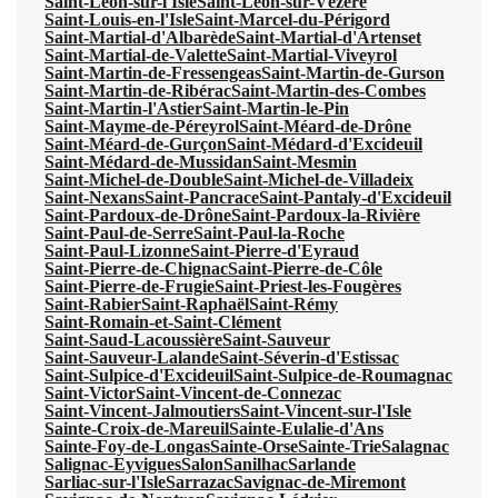
Saint-Léon-sur-l'Isle
Saint-Léon-sur-Vézère
Saint-Louis-en-l'Isle
Saint-Marcel-du-Périgord
Saint-Martial-d'Albarède
Saint-Martial-d'Artenset
Saint-Martial-de-Valette
Saint-Martial-Viveyrol
Saint-Martin-de-Fressengeas
Saint-Martin-de-Gurson
Saint-Martin-de-Ribérac
Saint-Martin-des-Combes
Saint-Martin-l'Astier
Saint-Martin-le-Pin
Saint-Mayme-de-Péreyrol
Saint-Méard-de-Drône
Saint-Méard-de-Gurçon
Saint-Médard-d'Excideuil
Saint-Médard-de-Mussidan
Saint-Mesmin
Saint-Michel-de-Double
Saint-Michel-de-Villadeix
Saint-Nexans
Saint-Pancrace
Saint-Pantaly-d'Excideuil
Saint-Pardoux-de-Drône
Saint-Pardoux-la-Rivière
Saint-Paul-de-Serre
Saint-Paul-la-Roche
Saint-Paul-Lizonne
Saint-Pierre-d'Eyraud
Saint-Pierre-de-Chignac
Saint-Pierre-de-Côle
Saint-Pierre-de-Frugie
Saint-Priest-les-Fougères
Saint-Rabier
Saint-Raphaël
Saint-Rémy
Saint-Romain-et-Saint-Clément
Saint-Saud-Lacoussière
Saint-Sauveur
Saint-Sauveur-Lalande
Saint-Séverin-d'Estissac
Saint-Sulpice-d'Excideuil
Saint-Sulpice-de-Roumagnac
Saint-Victor
Saint-Vincent-de-Connezac
Saint-Vincent-Jalmoutiers
Saint-Vincent-sur-l'Isle
Sainte-Croix-de-Mareuil
Sainte-Eulalie-d'Ans
Sainte-Foy-de-Longas
Sainte-Orse
Sainte-Trie
Salagnac
Salignac-Eyvigues
Salon
Sanilhac
Sarlande
Sarliac-sur-l'Isle
Sarrazac
Savignac-de-Miremont