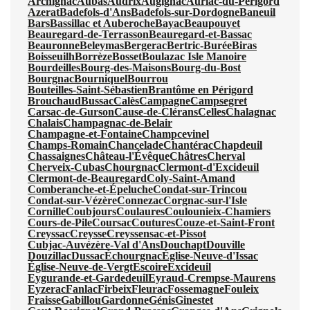
Archignac
Aubas
Audrix
Augignac
Auriac-du-Périgord
Azerat
Badefols-d'Ans
Badefols-sur-Dordogne
Baneuil
Bars
Bassillac et Auberoche
Bayac
Beaupouyet
Beauregard-de-Terrasson
Beauregard-et-Bassac
Beauronne
Beleymas
Bergerac
Bertric-Burée
Biras
Boisseuilh
Borrèze
Bosset
Boulazac Isle Manoire
Bourdeilles
Bourg-des-Maisons
Bourg-du-Bost
Bourgnac
Bourniquel
Bourrou
Bouteilles-Saint-Sébastien
Brantôme en Périgord
Brouchaud
Bussac
Calès
Campagne
Campsegret
Carsac-de-Gurson
Cause-de-Clérans
Celles
Chalagnac
Chalais
Champagnac-de-Belair
Champagne-et-Fontaine
Champcevinel
Champs-Romain
Chancelade
Chantérac
Chapdeuil
Chassaignes
Château-l'Évêque
Châtres
Cherval
Cherveix-Cubas
Chourgnac
Clermont-d'Excideuil
Clermont-de-Beauregard
Coly-Saint-Amand
Comberanche-et-Épeluche
Condat-sur-Trincou
Condat-sur-Vézère
Connezac
Corgnac-sur-l'Isle
Cornille
Coubjours
Coulaures
Coulounieix-Chamiers
Cours-de-Pile
Coursac
Coutures
Couze-et-Saint-Front
Creyssac
Creysse
Creyssensac-et-Pissot
Cubjac-Auvézère-Val d'Ans
Douchapt
Douville
Douzillac
Dussac
Échourgnac
Église-Neuve-d'Issac
Église-Neuve-de-Vergt
Escoire
Excideuil
Eygurande-et-Gardedeuil
Eyraud-Crempse-Maurens
Eyzerac
Fanlac
Firbeix
Fleurac
Fossemagne
Fouleix
Fraisse
Gabillou
Gardonne
Génis
Ginestet