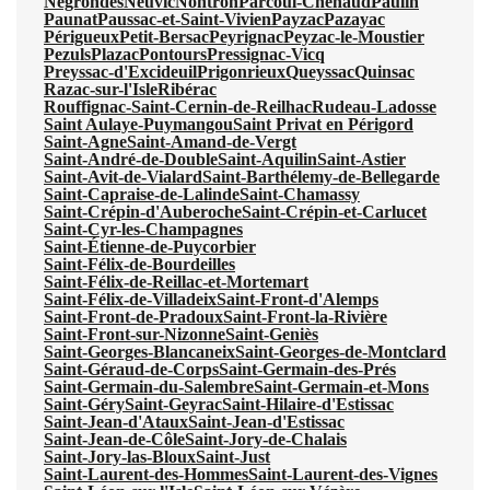
Négrondes
Neuvic
Nontron
Parcoul-Chenaud
Paulin
Paunat
Paussac-et-Saint-Vivien
Payzac
Pazayac
Périgueux
Petit-Bersac
Peyrignac
Peyzac-le-Moustier
Pezuls
Plazac
Pontours
Pressignac-Vicq
Preyssac-d'Excideuil
Prigonrieux
Queyssac
Quinsac
Razac-sur-l'Isle
Ribérac
Rouffignac-Saint-Cernin-de-Reilhac
Rudeau-Ladosse
Saint Aulaye-Puymangou
Saint Privat en Périgord
Saint-Agne
Saint-Amand-de-Vergt
Saint-André-de-Double
Saint-Aquilin
Saint-Astier
Saint-Avit-de-Vialard
Saint-Barthélemy-de-Bellegarde
Saint-Capraise-de-Lalinde
Saint-Chamassy
Saint-Crépin-d'Auberoche
Saint-Crépin-et-Carlucet
Saint-Cyr-les-Champagnes
Saint-Étienne-de-Puycorbier
Saint-Félix-de-Bourdeilles
Saint-Félix-de-Reillac-et-Mortemart
Saint-Félix-de-Villadeix
Saint-Front-d'Alemps
Saint-Front-de-Pradoux
Saint-Front-la-Rivière
Saint-Front-sur-Nizonne
Saint-Geniès
Saint-Georges-Blancaneix
Saint-Georges-de-Montclard
Saint-Géraud-de-Corps
Saint-Germain-des-Prés
Saint-Germain-du-Salembre
Saint-Germain-et-Mons
Saint-Géry
Saint-Geyrac
Saint-Hilaire-d'Estissac
Saint-Jean-d'Ataux
Saint-Jean-d'Estissac
Saint-Jean-de-Côle
Saint-Jory-de-Chalais
Saint-Jory-las-Bloux
Saint-Just
Saint-Laurent-des-Hommes
Saint-Laurent-des-Vignes