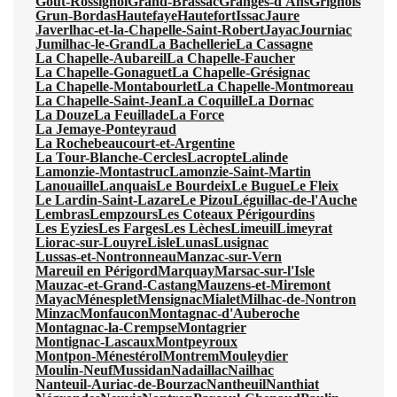
Gout-Rossignol
Grand-Brassac
Granges-d'Ans
Grignols
Grun-Bordas
Hautefaye
Hautefort
Issac
Jaure
Javerlhac-et-la-Chapelle-Saint-Robert
Jayac
Journiac
Jumilhac-le-Grand
La Bachellerie
La Cassagne
La Chapelle-Aubareil
La Chapelle-Faucher
La Chapelle-Gonaguet
La Chapelle-Grésignac
La Chapelle-Montabourlet
La Chapelle-Montmoreau
La Chapelle-Saint-Jean
La Coquille
La Dornac
La Douze
La Feuillade
La Force
La Jemaye-Ponteyraud
La Rochebeaucourt-et-Argentine
La Tour-Blanche-Cercles
Lacropte
Lalinde
Lamonzie-Montastruc
Lamonzie-Saint-Martin
Lanouaille
Lanquais
Le Bourdeix
Le Bugue
Le Fleix
Le Lardin-Saint-Lazare
Le Pizou
Léguillac-de-l'Auche
Lembras
Lempzours
Les Coteaux Périgourdins
Les Eyzies
Les Farges
Les Lèches
Limeuil
Limeyrat
Liorac-sur-Louyre
Lisle
Lunas
Lusignac
Lussas-et-Nontronneau
Manzac-sur-Vern
Mareuil en Périgord
Marquay
Marsac-sur-l'Isle
Mauzac-et-Grand-Castang
Mauzens-et-Miremont
Mayac
Ménesplet
Mensignac
Mialet
Milhac-de-Nontron
Minzac
Monfaucon
Montagnac-d'Auberoche
Montagnac-la-Crempse
Montagrier
Montignac-Lascaux
Montpeyroux
Montpon-Ménestérol
Montrem
Mouleydier
Moulin-Neuf
Mussidan
Nadaillac
Nailhac
Nanteuil-Auriac-de-Bourzac
Nantheuil
Nanthiat