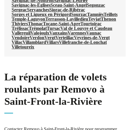
Savignac-de-Nontron
Savignac-Lédrier
Savignac-les-Églises
Sceau-Saint-Angel
Segonzac
Sergeac
Servanches
Siorac-de-Ribérac
Sorges et Ligueux en Périgord
Sourzac
Tamniès
Teillots
Temple-Laguyon
Terrasson-Lavilledieu
Teyjat
Thenon
Thiviers
Thonac
Tocane-Saint-Apre
Tourtoirac
Trélissac
Trémolat
Tursac
Val de Louyre et Caudeau
Vallereuil
Valojoulx
Vanxains
Varennes
Vaunac
Vendoire
Verdon
Vergt
Verteillac
Veyrines-de-Vergt
Villac
Villamblard
Villars
Villefranche-de-Lonchat
Villetoureix
La réparation de volets
roulants par Removo à
Saint-Front-la-Rivière
Contactez Removo à Saint-Front-la-Rivière pour programmer