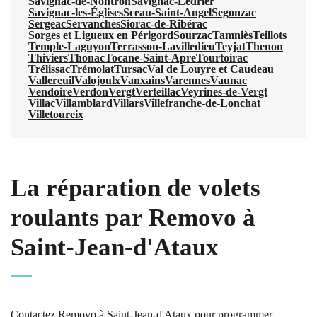
Savignac-de-Nontron
Savignac-Lédrier
Savignac-les-Églises
Sceau-Saint-Angel
Segonzac
Sergeac
Servanches
Siorac-de-Ribérac
Sorges et Ligueux en Périgord
Sourzac
Tamniès
Teillots
Temple-Laguyon
Terrasson-Lavilledieu
Teyjat
Thenon
Thiviers
Thonac
Tocane-Saint-Apre
Tourtoirac
Trélissac
Trémolat
Tursac
Val de Louyre et Caudeau
Vallereuil
Valojoulx
Vanxains
Varennes
Vaunac
Vendoire
Verdon
Vergt
Verteillac
Veyrines-de-Vergt
Villac
Villamblard
Villars
Villefranche-de-Lonchat
Villetoureix
La réparation de volets
roulants par Removo à
Saint-Jean-d'Ataux
Contactez Removo à Saint-Jean-d'Ataux pour programmer