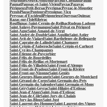
Négrondes
Neuvic
Nontron
Parcoul-Chenaud
Paulin
Paunat
Paussac-et-Saint-Vivien
Payzac
Pazayac
Périgueux
Petit-Bersac
Peyrignac
Peyzac-le-Moustier
Pezuls
Plazac
Pontours
Pressignac-Vicq
Preyssac-d'Excideuil
Prigonrieux
Queyssac
Quinsac
Razac-sur-l'Isle
Ribérac
Rouffignac-Saint-Cernin-de-Reilhac
Rudeau-Ladosse
Saint Aulaye-Puymangou
Saint Privat en Périgord
Saint-Agne
Saint-Amand-de-Vergt
Saint-André-de-Double
Saint-Aquilin
Saint-Astier
Saint-Avit-de-Vialard
Saint-Barthélemy-de-Bellegarde
Saint-Capraise-de-Lalinde
Saint-Chamassy
Saint-Crépin-d'Auberoche
Saint-Crépin-et-Carlucet
Saint-Cyr-les-Champagnes
Saint-Étienne-de-Puycorbier
Saint-Félix-de-Bourdeilles
Saint-Félix-de-Reillac-et-Mortemart
Saint-Félix-de-Villadeix
Saint-Front-d'Alemps
Saint-Front-de-Pradoux
Saint-Front-la-Rivière
Saint-Front-sur-Nizonne
Saint-Geniès
Saint-Georges-Blancaneix
Saint-Georges-de-Montclard
Saint-Géraud-de-Corps
Saint-Germain-des-Prés
Saint-Germain-du-Salembre
Saint-Germain-et-Mons
Saint-Géry
Saint-Geyrac
Saint-Hilaire-d'Estissac
Saint-Jean-d'Ataux
Saint-Jean-d'Estissac
Saint-Jean-de-Côle
Saint-Jory-de-Chalais
Saint-Jory-las-Bloux
Saint-Just
Saint-Laurent-des-Hommes
Saint-Laurent-des-Vignes