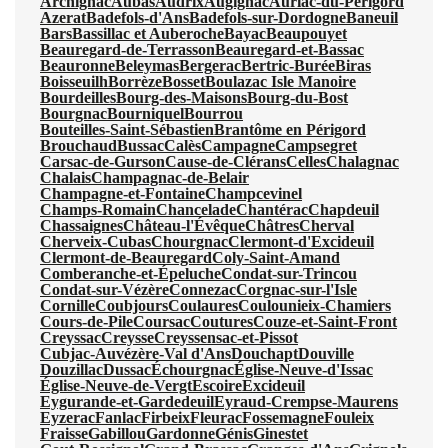
Archignac
Aubas
Audrix
Augignac
Auriac-du-Périgord
Azerat
Badefols-d'Ans
Badefols-sur-Dordogne
Baneuil
Bars
Bassillac et Auberoche
Bayac
Beaupouyet
Beauregard-de-Terrasson
Beauregard-et-Bassac
Beauronne
Beleymas
Bergerac
Bertric-Burée
Biras
Boisseuilh
Borrèze
Bosset
Boulazac Isle Manoire
Bourdeilles
Bourg-des-Maisons
Bourg-du-Bost
Bourgnac
Bourniquel
Bourrou
Bouteilles-Saint-Sébastien
Brantôme en Périgord
Brouchaud
Bussac
Calès
Campagne
Campsegret
Carsac-de-Gurson
Cause-de-Clérans
Celles
Chalagnac
Chalais
Champagnac-de-Belair
Champagne-et-Fontaine
Champcevinel
Champs-Romain
Chancelade
Chantérac
Chapdeuil
Chassaignes
Château-l'Évêque
Châtres
Cherval
Cherveix-Cubas
Chourgnac
Clermont-d'Excideuil
Clermont-de-Beauregard
Coly-Saint-Amand
Comberanche-et-Épeluche
Condat-sur-Trincou
Condat-sur-Vézère
Connezac
Corgnac-sur-l'Isle
Cornille
Coubjours
Coulaures
Coulounieix-Chamiers
Cours-de-Pile
Coursac
Coutures
Couze-et-Saint-Front
Creyssac
Creysse
Creyssensac-et-Pissot
Cubjac-Auvézère-Val d'Ans
Douchapt
Douville
Douzillac
Dussac
Échourgnac
Église-Neuve-d'Issac
Église-Neuve-de-Vergt
Escoire
Excideuil
Eygurande-et-Gardedeuil
Eyraud-Crempse-Maurens
Eyzerac
Fanlac
Firbeix
Fleurac
Fossemagne
Fouleix
Fraisse
Gabillou
Gardonne
Génis
Ginestet