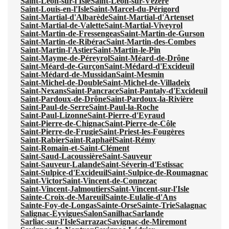
Saint-Léon-sur-l'Isle
Saint-Léon-sur-Vézère
Saint-Louis-en-l'Isle
Saint-Marcel-du-Périgord
Saint-Martial-d'Albarède
Saint-Martial-d'Artenset
Saint-Martial-de-Valette
Saint-Martial-Viveyrol
Saint-Martin-de-Fressengeas
Saint-Martin-de-Gurson
Saint-Martin-de-Ribérac
Saint-Martin-des-Combes
Saint-Martin-l'Astier
Saint-Martin-le-Pin
Saint-Mayme-de-Péreyrol
Saint-Méard-de-Drône
Saint-Méard-de-Gurçon
Saint-Médard-d'Excideuil
Saint-Médard-de-Mussidan
Saint-Mesmin
Saint-Michel-de-Double
Saint-Michel-de-Villadeix
Saint-Nexans
Saint-Pancrace
Saint-Pantaly-d'Excideuil
Saint-Pardoux-de-Drône
Saint-Pardoux-la-Rivière
Saint-Paul-de-Serre
Saint-Paul-la-Roche
Saint-Paul-Lizonne
Saint-Pierre-d'Eyraud
Saint-Pierre-de-Chignac
Saint-Pierre-de-Côle
Saint-Pierre-de-Frugie
Saint-Priest-les-Fougères
Saint-Rabier
Saint-Raphaël
Saint-Rémy
Saint-Romain-et-Saint-Clément
Saint-Saud-Lacoussière
Saint-Sauveur
Saint-Sauveur-Lalande
Saint-Séverin-d'Estissac
Saint-Sulpice-d'Excideuil
Saint-Sulpice-de-Roumagnac
Saint-Victor
Saint-Vincent-de-Connezac
Saint-Vincent-Jalmoutiers
Saint-Vincent-sur-l'Isle
Sainte-Croix-de-Mareuil
Sainte-Eulalie-d'Ans
Sainte-Foy-de-Longas
Sainte-Orse
Sainte-Trie
Salagnac
Salignac-Eyvigues
Salon
Sanilhac
Sarlande
Sarliac-sur-l'Isle
Sarrazac
Savignac-de-Miremont