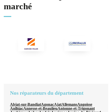
marché
Nos réparateurs du département
Abjat-sur-Bandiat
Agonac
Ajat
Allemans
Angoisse
Anlhiac
Annesse-et-Beaulieu
Antonne-et-Trigonant