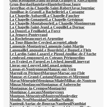
Gout-Rossignol
Grand-Brassac
Granges-d'Ans
Grignols
Grun-Bordas
Hautefaye
Hautefort
Issac
Jaure
Javerlhac-et-la-Chapelle-Saint-Robert
Jayac
Journiac
Jumilhac-le-Grand
La Bachellerie
La Cassagne
La Chapelle-Aubareil
La Chapelle-Faucher
La Chapelle-Gonaguet
La Chapelle-Grésignac
La Chapelle-Montabourlet
La Chapelle-Montmoreau
La Chapelle-Saint-Jean
La Coquille
La Dornac
La Douze
La Feuillade
La Force
La Jemaye-Ponteyraud
La Rochebeaucourt-et-Argentine
La Tour-Blanche-Cercles
Lacropte
Lalinde
Lamonzie-Montastruc
Lamonzie-Saint-Martin
Lanouaille
Lanquais
Le Bourdeix
Le Bugue
Le Fleix
Le Lardin-Saint-Lazare
Le Pizou
Léguillac-de-l'Auche
Lembras
Lempzours
Les Coteaux Périgourdins
Les Eyzies
Les Farges
Les Lèches
Limeuil
Limeyrat
Liorac-sur-Louyre
Lisle
Lunas
Lusignac
Lussas-et-Nontronneau
Manzac-sur-Vern
Mareuil en Périgord
Marquay
Marsac-sur-l'Isle
Mauzac-et-Grand-Castang
Mauzens-et-Miremont
Mayac
Ménesplet
Mensignac
Mialet
Milhac-de-Nontron
Minzac
Monfaucon
Montagnac-d'Auberoche
Montagnac-la-Crempse
Montagrier
Montignac-Lascaux
Montpeyroux
Montpon-Ménestérol
Montrem
Mouleydier
Moulin-Neuf
Mussidan
Nadaillac
Nailhac
Nanteuil-Auriac-de-Bourzac
Nantheuil
Nanthiat