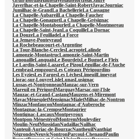
Grun-Bordas
Hautefaye
Hautefort
Issac
Jaure
Javerlhac-et-la-Chapelle-Saint-Robert
Jayac
Journiac
Jumilhac-le-Grand
La Bachellerie
La Cassagne
La Chapelle-Aubareil
La Chapelle-Faucher
La Chapelle-Gonaguet
La Chapelle-Grésignac
La Chapelle-Montabourlet
La Chapelle-Montmoreau
La Chapelle-Saint-Jean
La Coquille
La Dornac
La Douze
La Feuillade
La Force
La Jemaye-Ponteyraud
La Rochebeaucourt-et-Argentine
La Tour-Blanche-Cercles
Lacropte
Lalinde
Lamonzie-Montastruc
Lamonzie-Saint-Martin
Lanouaille
Lanquais
Le Bourdeix
Le Bugue
Le Fleix
Le Lardin-Saint-Lazare
Le Pizou
Léguillac-de-l'Auche
Lembras
Lempzours
Les Coteaux Périgourdins
Les Eyzies
Les Farges
Les Lèches
Limeuil
Limeyrat
Liorac-sur-Louyre
Lisle
Lunas
Lusignac
Lussas-et-Nontronneau
Manzac-sur-Vern
Mareuil en Périgord
Marquay
Marsac-sur-l'Isle
Mauzac-et-Grand-Castang
Mauzens-et-Miremont
Mayac
Ménesplet
Mensignac
Mialet
Milhac-de-Nontron
Minzac
Monfaucon
Montagnac-d'Auberoche
Montagnac-la-Crempse
Montagrier
Montignac-Lascaux
Montpeyroux
Montpon-Ménestérol
Montrem
Mouleydier
Moulin-Neuf
Mussidan
Nadaillac
Nailhac
Nanteuil-Auriac-de-Bourzac
Nantheuil
Nanthiat
Négrondes
Neuvic
Nontron
Parcoul-Chenaud
Paulin