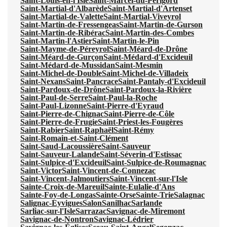
Saint-Louis-en-l'Isle
Saint-Marcel-du-Périgord
Saint-Martial-d'Albarède
Saint-Martial-d'Artenset
Saint-Martial-de-Valette
Saint-Martial-Viveyrol
Saint-Martin-de-Fressengeas
Saint-Martin-de-Gurson
Saint-Martin-de-Ribérac
Saint-Martin-des-Combes
Saint-Martin-l'Astier
Saint-Martin-le-Pin
Saint-Mayme-de-Péreyrol
Saint-Méard-de-Drône
Saint-Méard-de-Gurçon
Saint-Médard-d'Excideuil
Saint-Médard-de-Mussidan
Saint-Mesmin
Saint-Michel-de-Double
Saint-Michel-de-Villadeix
Saint-Nexans
Saint-Pancrace
Saint-Pantaly-d'Excideuil
Saint-Pardoux-de-Drône
Saint-Pardoux-la-Rivière
Saint-Paul-de-Serre
Saint-Paul-la-Roche
Saint-Paul-Lizonne
Saint-Pierre-d'Eyraud
Saint-Pierre-de-Chignac
Saint-Pierre-de-Côle
Saint-Pierre-de-Frugie
Saint-Priest-les-Fougères
Saint-Rabier
Saint-Raphaël
Saint-Rémy
Saint-Romain-et-Saint-Clément
Saint-Saud-Lacoussière
Saint-Sauveur
Saint-Sauveur-Lalande
Saint-Séverin-d'Estissac
Saint-Sulpice-d'Excideuil
Saint-Sulpice-de-Roumagnac
Saint-Victor
Saint-Vincent-de-Connezac
Saint-Vincent-Jalmoutiers
Saint-Vincent-sur-l'Isle
Sainte-Croix-de-Mareuil
Sainte-Eulalie-d'Ans
Sainte-Foy-de-Longas
Sainte-Orse
Sainte-Trie
Salagnac
Salignac-Eyvigues
Salon
Sanilhac
Sarlande
Sarliac-sur-l'Isle
Sarrazac
Savignac-de-Miremont
Savignac-de-Nontron
Savignac-Lédrier