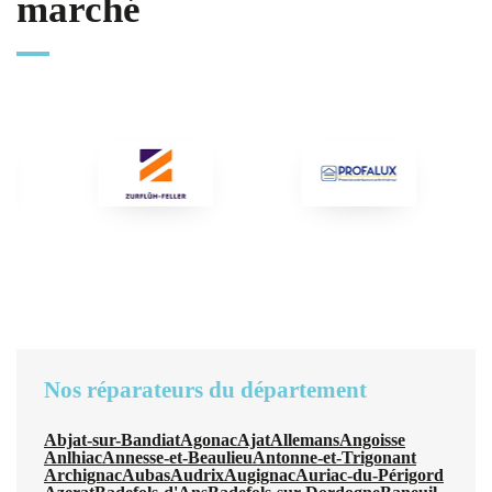
marché
Nos réparateurs du département
Abjat-sur-Bandiat
Agonac
Ajat
Allemans
Angoisse
Anlhiac
Annesse-et-Beaulieu
Antonne-et-Trigonant
Archignac
Aubas
Audrix
Augignac
Auriac-du-Périgord