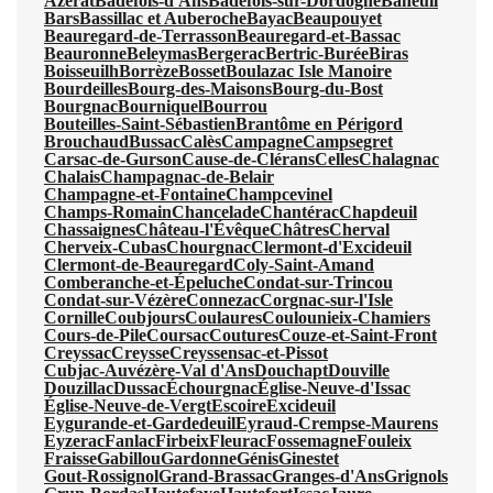
Azerat
Badefols-d'Ans
Badefols-sur-Dordogne
Baneuil
Bars
Bassillac et Auberoche
Bayac
Beaupouyet
Beauregard-de-Terrasson
Beauregard-et-Bassac
Beauronne
Beleymas
Bergerac
Bertric-Burée
Biras
Boisseuilh
Borrèze
Bosset
Boulazac Isle Manoire
Bourdeilles
Bourg-des-Maisons
Bourg-du-Bost
Bourgnac
Bourniquel
Bourrou
Bouteilles-Saint-Sébastien
Brantôme en Périgord
Brouchaud
Bussac
Calès
Campagne
Campsegret
Carsac-de-Gurson
Cause-de-Clérans
Celles
Chalagnac
Chalais
Champagnac-de-Belair
Champagne-et-Fontaine
Champcevinel
Champs-Romain
Chancelade
Chantérac
Chapdeuil
Chassaignes
Château-l'Évêque
Châtres
Cherval
Cherveix-Cubas
Chourgnac
Clermont-d'Excideuil
Clermont-de-Beauregard
Coly-Saint-Amand
Comberanche-et-Épeluche
Condat-sur-Trincou
Condat-sur-Vézère
Connezac
Corgnac-sur-l'Isle
Cornille
Coubjours
Coulaures
Coulounieix-Chamiers
Cours-de-Pile
Coursac
Coutures
Couze-et-Saint-Front
Creyssac
Creysse
Creyssensac-et-Pissot
Cubjac-Auvézère-Val d'Ans
Douchapt
Douville
Douzillac
Dussac
Échourgnac
Église-Neuve-d'Issac
Église-Neuve-de-Vergt
Escoire
Excideuil
Eygurande-et-Gardedeuil
Eyraud-Crempse-Maurens
Eyzerac
Fanlac
Firbeix
Fleurac
Fossemagne
Fouleix
Fraisse
Gabillou
Gardonne
Génis
Ginestet
Gout-Rossignol
Grand-Brassac
Granges-d'Ans
Grignols