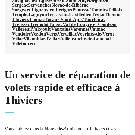
Savignac-les-Églises
Sceau-Saint-Angel
Segonzac
Sergeac
Servanches
Siorac-de-Ribérac
Sorges et Ligueux en Périgord
Sourzac
Tamniès
Teillots
Temple-Laguyon
Terrasson-Lavilledieu
Teyjat
Thenon
Thiviers
Thonac
Tocane-Saint-Apre
Tourtoirac
Trélissac
Trémolat
Tursac
Val de Louyre et Caudeau
Vallereuil
Valojoulx
Vanxains
Varennes
Vaunac
Vendoire
Verdon
Vergt
Verteillac
Veyrines-de-Vergt
Villac
Villamblard
Villars
Villefranche-de-Lonchat
Villetoureix
Un service de réparation de
volets rapide et efficace à
Thiviers
Vous habitez dans la Nouvelle-Aquitaine , à Thiviers et ses