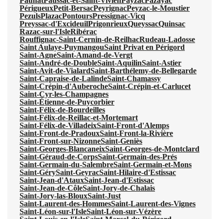
Paunat
Paussac-et-Saint-Vivien
Payzac
Pazayac
Périgueux
Petit-Bersac
Peyrignac
Peyzac-le-Moustier
Pezuls
Plazac
Pontours
Pressignac-Vicq
Preyssac-d'Excideuil
Prigonrieux
Queyssac
Quinsac
Razac-sur-l'Isle
Ribérac
Rouffignac-Saint-Cernin-de-Reilhac
Rudeau-Ladosse
Saint Aulaye-Puymangou
Saint Privat en Périgord
Saint-Agne
Saint-Amand-de-Vergt
Saint-André-de-Double
Saint-Aquilin
Saint-Astier
Saint-Avit-de-Vialard
Saint-Barthélemy-de-Bellegarde
Saint-Capraise-de-Lalinde
Saint-Chamassy
Saint-Crépin-d'Auberoche
Saint-Crépin-et-Carlucet
Saint-Cyr-les-Champagnes
Saint-Étienne-de-Puycorbier
Saint-Félix-de-Bourdeilles
Saint-Félix-de-Reillac-et-Mortemart
Saint-Félix-de-Villadeix
Saint-Front-d'Alemps
Saint-Front-de-Pradoux
Saint-Front-la-Rivière
Saint-Front-sur-Nizonne
Saint-Geniès
Saint-Georges-Blancaneix
Saint-Georges-de-Montclard
Saint-Géraud-de-Corps
Saint-Germain-des-Prés
Saint-Germain-du-Salembre
Saint-Germain-et-Mons
Saint-Géry
Saint-Geyrac
Saint-Hilaire-d'Estissac
Saint-Jean-d'Ataux
Saint-Jean-d'Estissac
Saint-Jean-de-Côle
Saint-Jory-de-Chalais
Saint-Jory-las-Bloux
Saint-Just
Saint-Laurent-des-Hommes
Saint-Laurent-des-Vignes
Saint-Léon-sur-l'Isle
Saint-Léon-sur-Vézère