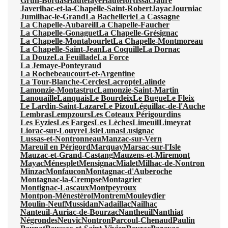
Grun-Bordas
Hautefaye
Hautefort
Issac
Jaure
Javerlhac-et-la-Chapelle-Saint-Robert
Jayac
Journiac
Jumilhac-le-Grand
La Bachellerie
La Cassagne
La Chapelle-Aubareil
La Chapelle-Faucher
La Chapelle-Gonaguet
La Chapelle-Grésignac
La Chapelle-Montabourlet
La Chapelle-Montmoreau
La Chapelle-Saint-Jean
La Coquille
La Dornac
La Douze
La Feuillade
La Force
La Jemaye-Ponteyraud
La Rochebeaucourt-et-Argentine
La Tour-Blanche-Cercles
Lacropte
Lalinde
Lamonzie-Montastruc
Lamonzie-Saint-Martin
Lanouaille
Lanquais
Le Bourdeix
Le Bugue
Le Fleix
Le Lardin-Saint-Lazare
Le Pizou
Léguillac-de-l'Auche
Lembras
Lempzours
Les Coteaux Périgourdins
Les Eyzies
Les Farges
Les Lèches
Limeuil
Limeyrat
Liorac-sur-Louyre
Lisle
Lunas
Lusignac
Lussas-et-Nontronneau
Manzac-sur-Vern
Mareuil en Périgord
Marquay
Marsac-sur-l'Isle
Mauzac-et-Grand-Castang
Mauzens-et-Miremont
Mayac
Ménesplet
Mensignac
Mialet
Milhac-de-Nontron
Minzac
Monfaucon
Montagnac-d'Auberoche
Montagnac-la-Crempse
Montagrier
Montignac-Lascaux
Montpeyroux
Montpon-Ménestérol
Montrem
Mouleydier
Moulin-Neuf
Mussidan
Nadaillac
Nailhac
Nanteuil-Auriac-de-Bourzac
Nantheuil
Nanthiat
Négrondes
Neuvic
Nontron
Parcoul-Chenaud
Paulin