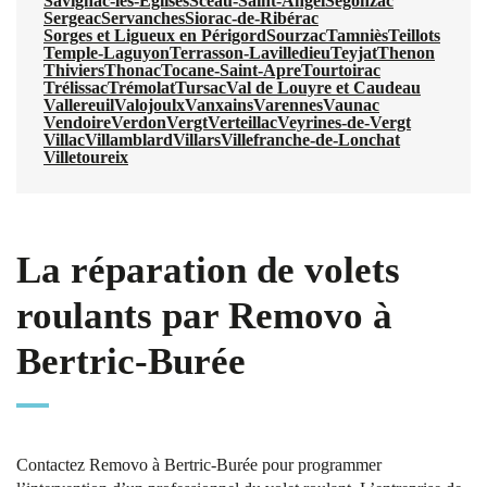
Savignac-les-Églises
Sceau-Saint-Angel
Segonzac
Sergeac
Servanches
Siorac-de-Ribérac
Sorges et Ligueux en Périgord
Sourzac
Tamniès
Teillots
Temple-Laguyon
Terrasson-Lavilledieu
Teyjat
Thenon
Thiviers
Thonac
Tocane-Saint-Apre
Tourtoirac
Trélissac
Trémolat
Tursac
Val de Louyre et Caudeau
Vallereuil
Valojoulx
Vanxains
Varennes
Vaunac
Vendoire
Verdon
Vergt
Verteillac
Veyrines-de-Vergt
Villac
Villamblard
Villars
Villefranche-de-Lonchat
Villetoureix
La réparation de volets
roulants par Removo à
Bertric-Burée
Contactez Removo à Bertric-Burée pour programmer