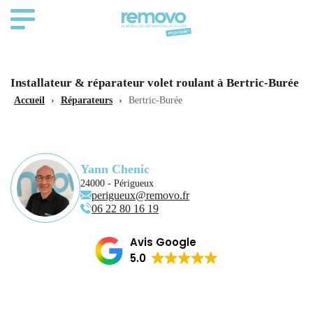
Installateur & réparateur volet roulant à Bertric-Burée
Accueil
›
Réparateurs
›
Bertric-Burée
Yann Chenic
24000 - Périgueux
perigueux@removo.fr
06 22 80 16 19
Avis Google
5.0