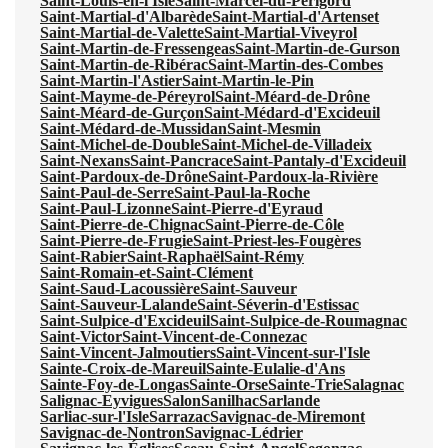
Saint-Louis-en-l'Isle
Saint-Marcel-du-Périgord
Saint-Martial-d'Albarède
Saint-Martial-d'Artenset
Saint-Martial-de-Valette
Saint-Martial-Viveyrol
Saint-Martin-de-Fressengeas
Saint-Martin-de-Gurson
Saint-Martin-de-Ribérac
Saint-Martin-des-Combes
Saint-Martin-l'Astier
Saint-Martin-le-Pin
Saint-Mayme-de-Péreyrol
Saint-Méard-de-Drône
Saint-Méard-de-Gurçon
Saint-Médard-d'Excideuil
Saint-Médard-de-Mussidan
Saint-Mesmin
Saint-Michel-de-Double
Saint-Michel-de-Villadeix
Saint-Nexans
Saint-Pancrace
Saint-Pantaly-d'Excideuil
Saint-Pardoux-de-Drône
Saint-Pardoux-la-Rivière
Saint-Paul-de-Serre
Saint-Paul-la-Roche
Saint-Paul-Lizonne
Saint-Pierre-d'Eyraud
Saint-Pierre-de-Chignac
Saint-Pierre-de-Côle
Saint-Pierre-de-Frugie
Saint-Priest-les-Fougères
Saint-Rabier
Saint-Raphaël
Saint-Rémy
Saint-Romain-et-Saint-Clément
Saint-Saud-Lacoussière
Saint-Sauveur
Saint-Sauveur-Lalande
Saint-Séverin-d'Estissac
Saint-Sulpice-d'Excideuil
Saint-Sulpice-de-Roumagnac
Saint-Victor
Saint-Vincent-de-Connezac
Saint-Vincent-Jalmoutiers
Saint-Vincent-sur-l'Isle
Sainte-Croix-de-Mareuil
Sainte-Eulalie-d'Ans
Sainte-Foy-de-Longas
Sainte-Orse
Sainte-Trie
Salagnac
Salignac-Eyvigues
Salon
Sanilhac
Sarlande
Sarliac-sur-l'Isle
Sarrazac
Savignac-de-Miremont
Savignac-de-Nontron
Savignac-Lédrier