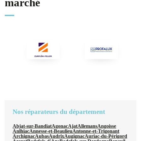
marché
Nos réparateurs du département
Abjat-sur-Bandiat
Agonac
Ajat
Allemans
Angoisse
Anlhiac
Annesse-et-Beaulieu
Antonne-et-Trigonant
Archignac
Aubas
Audrix
Augignac
Auriac-du-Périgord