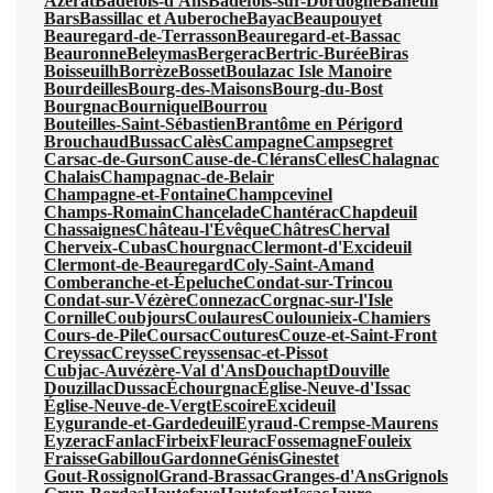
Azerat
Badefols-d'Ans
Badefols-sur-Dordogne
Baneuil
Bars
Bassillac et Auberoche
Bayac
Beaupouyet
Beauregard-de-Terrasson
Beauregard-et-Bassac
Beauronne
Beleymas
Bergerac
Bertric-Burée
Biras
Boisseuilh
Borrèze
Bosset
Boulazac Isle Manoire
Bourdeilles
Bourg-des-Maisons
Bourg-du-Bost
Bourgnac
Bourniquel
Bourrou
Bouteilles-Saint-Sébastien
Brantôme en Périgord
Brouchaud
Bussac
Calès
Campagne
Campsegret
Carsac-de-Gurson
Cause-de-Clérans
Celles
Chalagnac
Chalais
Champagnac-de-Belair
Champagne-et-Fontaine
Champcevinel
Champs-Romain
Chancelade
Chantérac
Chapdeuil
Chassaignes
Château-l'Évêque
Châtres
Cherval
Cherveix-Cubas
Chourgnac
Clermont-d'Excideuil
Clermont-de-Beauregard
Coly-Saint-Amand
Comberanche-et-Épeluche
Condat-sur-Trincou
Condat-sur-Vézère
Connezac
Corgnac-sur-l'Isle
Cornille
Coubjours
Coulaures
Coulounieix-Chamiers
Cours-de-Pile
Coursac
Coutures
Couze-et-Saint-Front
Creyssac
Creysse
Creyssensac-et-Pissot
Cubjac-Auvézère-Val d'Ans
Douchapt
Douville
Douzillac
Dussac
Échourgnac
Église-Neuve-d'Issac
Église-Neuve-de-Vergt
Escoire
Excideuil
Eygurande-et-Gardedeuil
Eyraud-Crempse-Maurens
Eyzerac
Fanlac
Firbeix
Fleurac
Fossemagne
Fouleix
Fraisse
Gabillou
Gardonne
Génis
Ginestet
Gout-Rossignol
Grand-Brassac
Granges-d'Ans
Grignols