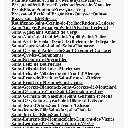
Paunat
Paussac-et-Saint-Vivien
Payzac
Pazayac
Périgueux
Petit-Bersac
Peyrignac
Peyzac-le-Moustier
Pezuls
Plazac
Pontours
Pressignac-Vicq
Preyssac-d'Excideuil
Prigonrieux
Queyssac
Quinsac
Razac-sur-l'Isle
Ribérac
Rouffignac-Saint-Cernin-de-Reilhac
Rudeau-Ladosse
Saint Aulaye-Puymangou
Saint Privat en Périgord
Saint-Agne
Saint-Amand-de-Vergt
Saint-André-de-Double
Saint-Aquilin
Saint-Astier
Saint-Avit-de-Vialard
Saint-Barthélemy-de-Bellegarde
Saint-Capraise-de-Lalinde
Saint-Chamassy
Saint-Crépin-d'Auberoche
Saint-Crépin-et-Carlucet
Saint-Cyr-les-Champagnes
Saint-Étienne-de-Puycorbier
Saint-Félix-de-Bourdeilles
Saint-Félix-de-Reillac-et-Mortemart
Saint-Félix-de-Villadeix
Saint-Front-d'Alemps
Saint-Front-de-Pradoux
Saint-Front-la-Rivière
Saint-Front-sur-Nizonne
Saint-Geniès
Saint-Georges-Blancaneix
Saint-Georges-de-Montclard
Saint-Géraud-de-Corps
Saint-Germain-des-Prés
Saint-Germain-du-Salembre
Saint-Germain-et-Mons
Saint-Géry
Saint-Geyrac
Saint-Hilaire-d'Estissac
Saint-Jean-d'Ataux
Saint-Jean-d'Estissac
Saint-Jean-de-Côle
Saint-Jory-de-Chalais
Saint-Jory-las-Bloux
Saint-Just
Saint-Laurent-des-Hommes
Saint-Laurent-des-Vignes
Saint-Léon-sur-l'Isle
Saint-Léon-sur-Vézère