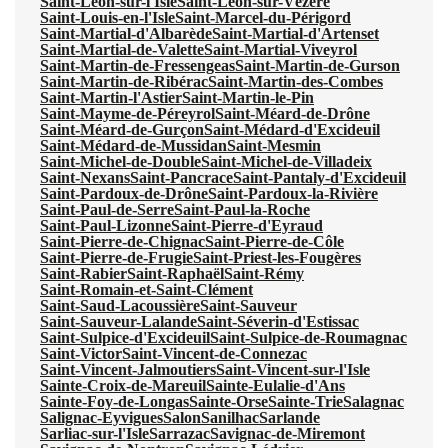
Saint-Léon-sur-l'Isle
Saint-Léon-sur-Vézère
Saint-Louis-en-l'Isle
Saint-Marcel-du-Périgord
Saint-Martial-d'Albarède
Saint-Martial-d'Artenset
Saint-Martial-de-Valette
Saint-Martial-Viveyrol
Saint-Martin-de-Fressengeas
Saint-Martin-de-Gurson
Saint-Martin-de-Ribérac
Saint-Martin-des-Combes
Saint-Martin-l'Astier
Saint-Martin-le-Pin
Saint-Mayme-de-Péreyrol
Saint-Méard-de-Drône
Saint-Méard-de-Gurçon
Saint-Médard-d'Excideuil
Saint-Médard-de-Mussidan
Saint-Mesmin
Saint-Michel-de-Double
Saint-Michel-de-Villadeix
Saint-Nexans
Saint-Pancrace
Saint-Pantaly-d'Excideuil
Saint-Pardoux-de-Drône
Saint-Pardoux-la-Rivière
Saint-Paul-de-Serre
Saint-Paul-la-Roche
Saint-Paul-Lizonne
Saint-Pierre-d'Eyraud
Saint-Pierre-de-Chignac
Saint-Pierre-de-Côle
Saint-Pierre-de-Frugie
Saint-Priest-les-Fougères
Saint-Rabier
Saint-Raphaël
Saint-Rémy
Saint-Romain-et-Saint-Clément
Saint-Saud-Lacoussière
Saint-Sauveur
Saint-Sauveur-Lalande
Saint-Séverin-d'Estissac
Saint-Sulpice-d'Excideuil
Saint-Sulpice-de-Roumagnac
Saint-Victor
Saint-Vincent-de-Connezac
Saint-Vincent-Jalmoutiers
Saint-Vincent-sur-l'Isle
Sainte-Croix-de-Mareuil
Sainte-Eulalie-d'Ans
Sainte-Foy-de-Longas
Sainte-Orse
Sainte-Trie
Salagnac
Salignac-Eyvigues
Salon
Sanilhac
Sarlande
Sarliac-sur-l'Isle
Sarrazac
Savignac-de-Miremont