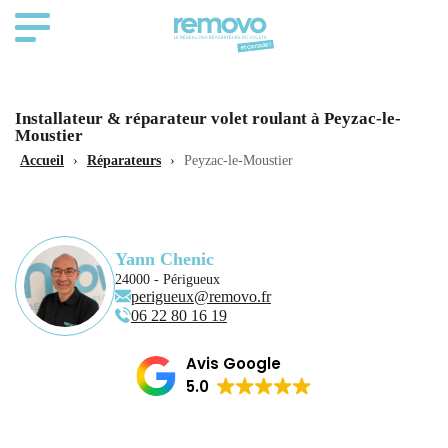
Installateur & réparateur volet roulant à Peyzac-le-
Moustier
Accueil
›
Réparateurs
›
Peyzac-le-Moustier
Yann Chenic
24000 - Périgueux
perigueux@removo.fr
06 22 80 16 19
Avis Google
5.0