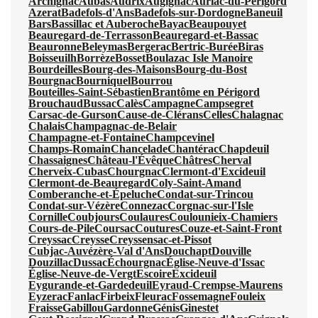
Archignac
Aubas
Audrix
Augignac
Auriac-du-Périgord
Azerat
Badefols-d'Ans
Badefols-sur-Dordogne
Baneuil
Bars
Bassillac et Auberoche
Bayac
Beaupouyet
Beauregard-de-Terrasson
Beauregard-et-Bassac
Beauronne
Beleymas
Bergerac
Bertric-Burée
Biras
Boisseuilh
Borrèze
Bosset
Boulazac Isle Manoire
Bourdeilles
Bourg-des-Maisons
Bourg-du-Bost
Bourgnac
Bourniquel
Bourrou
Bouteilles-Saint-Sébastien
Brantôme en Périgord
Brouchaud
Bussac
Calès
Campagne
Campsegret
Carsac-de-Gurson
Cause-de-Clérans
Celles
Chalagnac
Chalais
Champagnac-de-Belair
Champagne-et-Fontaine
Champcevinel
Champs-Romain
Chancelade
Chantérac
Chapdeuil
Chassaignes
Château-l'Évêque
Châtres
Cherval
Cherveix-Cubas
Chourgnac
Clermont-d'Excideuil
Clermont-de-Beauregard
Coly-Saint-Amand
Comberanche-et-Épeluche
Condat-sur-Trincou
Condat-sur-Vézère
Connezac
Corgnac-sur-l'Isle
Cornille
Coubjours
Coulaures
Coulounieix-Chamiers
Cours-de-Pile
Coursac
Coutures
Couze-et-Saint-Front
Creyssac
Creysse
Creyssensac-et-Pissot
Cubjac-Auvézère-Val d'Ans
Douchapt
Douville
Douzillac
Dussac
Échourgnac
Église-Neuve-d'Issac
Église-Neuve-de-Vergt
Escoire
Excideuil
Eygurande-et-Gardedeuil
Eyraud-Crempse-Maurens
Eyzerac
Fanlac
Firbeix
Fleurac
Fossemagne
Fouleix
Fraisse
Gabillou
Gardonne
Génis
Ginestet