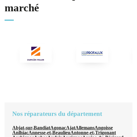
marché
Nos réparateurs du département
Abjat-sur-Bandiat
Agonac
Ajat
Allemans
Angoisse
Anlhiac
Annesse-et-Beaulieu
Antonne-et-Trigonant