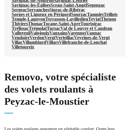
Savignac-de-Nontron
Savignac-Lédrier
Savignac-les-Églises
Sceau-Saint-Angel
Segonzac
Sergeac
Servanches
Siorac-de-Ribérac
Sorges et Ligueux en Périgord
Sourzac
Tamniès
Teillots
Temple-Laguyon
Terrasson-Lavilledieu
Teyjat
Thenon
Thiviers
Thonac
Tocane-Saint-Apre
Tourtoirac
Trélissac
Trémolat
Tursac
Val de Louyre et Caudeau
Vallereuil
Valojoulx
Vanxains
Varennes
Vaunac
Vendoire
Verdon
Vergt
Verteillac
Veyrines-de-Vergt
Villac
Villamblard
Villars
Villefranche-de-Lonchat
Villetoureix
Removo, votre spécialiste
des volets roulants à
Peyzac-le-Moustier
Les volets roulants apportent un véritable confort. Outre leur