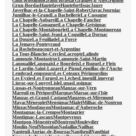
Gout-Rossignol
Grand-Brassac
Granges-d'Ans
Grignols
Grun-Bordas
Hautefaye
Hautefort
Issac
Jaure
Javerlhac-et-la-Chapelle-Saint-Robert
Jayac
Journiac
Jumilhac-le-Grand
La Bachellerie
La Cassagne
La Chapelle-Aubareil
La Chapelle-Faucher
La Chapelle-Gonaguet
La Chapelle-Grésignac
La Chapelle-Montabourlet
La Chapelle-Montmoreau
La Chapelle-Saint-Jean
La Coquille
La Dornac
La Douze
La Feuillade
La Force
La Jemaye-Ponteyraud
La Rochebeaucourt-et-Argentine
La Tour-Blanche-Cercles
Lacropte
Lalinde
Lamonzie-Montastruc
Lamonzie-Saint-Martin
Lanouaille
Lanquais
Le Bourdeix
Le Bugue
Le Fleix
Le Lardin-Saint-Lazare
Le Pizou
Léguillac-de-l'Auche
Lembras
Lempzours
Les Coteaux Périgourdins
Les Eyzies
Les Farges
Les Lèches
Limeuil
Limeyrat
Liorac-sur-Louyre
Lisle
Lunas
Lusignac
Lussas-et-Nontronneau
Manzac-sur-Vern
Mareuil en Périgord
Marquay
Marsac-sur-l'Isle
Mauzac-et-Grand-Castang
Mauzens-et-Miremont
Mayac
Ménesplet
Mensignac
Mialet
Milhac-de-Nontron
Minzac
Monfaucon
Montagnac-d'Auberoche
Montagnac-la-Crempse
Montagrier
Montignac-Lascaux
Montpeyroux
Montpon-Ménestérol
Montrem
Mouleydier
Moulin-Neuf
Mussidan
Nadaillac
Nailhac
Nanteuil-Auriac-de-Bourzac
Nantheuil
Nanthiat