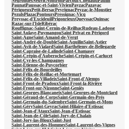
Négrondes
Neuvic
Nontron
Parcoul-Chenaud
Paulin
Paunat
Paussac-et-Saint-Vivien
Payzac
Pazayac
Périgueux
Petit-Bersac
Peyrignac
Peyzac-le-Moustier
Pezuls
Plazac
Pontours
Pressignac-Vicq
Preyssac-d'Excideuil
Prigonrieux
Queyssac
Quinsac
Razac-sur-l'Isle
Ribérac
Rouffignac-Saint-Cernin-de-Reilhac
Rudeau-Ladosse
Saint Aulaye-Puymangou
Saint Privat en Périgord
Saint-Agne
Saint-Amand-de-Vergt
Saint-André-de-Double
Saint-Aquilin
Saint-Astier
Saint-Avit-de-Vialard
Saint-Barthélemy-de-Bellegarde
Saint-Capraise-de-Lalinde
Saint-Chamassy
Saint-Crépin-d'Auberoche
Saint-Crépin-et-Carlucet
Saint-Cyr-les-Champagnes
Saint-Étienne-de-Puycorbier
Saint-Félix-de-Bourdeilles
Saint-Félix-de-Reillac-et-Mortemart
Saint-Félix-de-Villadeix
Saint-Front-d'Alemps
Saint-Front-de-Pradoux
Saint-Front-la-Rivière
Saint-Front-sur-Nizonne
Saint-Geniès
Saint-Georges-Blancaneix
Saint-Georges-de-Montclard
Saint-Géraud-de-Corps
Saint-Germain-des-Prés
Saint-Germain-du-Salembre
Saint-Germain-et-Mons
Saint-Géry
Saint-Geyrac
Saint-Hilaire-d'Estissac
Saint-Jean-d'Ataux
Saint-Jean-d'Estissac
Saint-Jean-de-Côle
Saint-Jory-de-Chalais
Saint-Jory-las-Bloux
Saint-Just
Saint-Laurent-des-Hommes
Saint-Laurent-des-Vignes