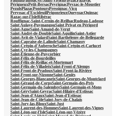
Paunat
Paussac-et-Saint-Vivien
Payzac
Pazayac
Périgueux
Petit-Bersac
Peyrignac
Peyzac-le-Moustier
Pezuls
Plazac
Pontours
Pressignac-Vicq
Preyssac-d'Excideuil
Prigonrieux
Queyssac
Quinsac
Razac-sur-l'Isle
Ribérac
Rouffignac-Saint-Cernin-de-Reilhac
Rudeau-Ladosse
Saint Aulaye-Puymangou
Saint Privat en Périgord
Saint-Agne
Saint-Amand-de-Vergt
Saint-André-de-Double
Saint-Aquilin
Saint-Astier
Saint-Avit-de-Vialard
Saint-Barthélemy-de-Bellegarde
Saint-Capraise-de-Lalinde
Saint-Chamassy
Saint-Crépin-d'Auberoche
Saint-Crépin-et-Carlucet
Saint-Cyr-les-Champagnes
Saint-Étienne-de-Puycorbier
Saint-Félix-de-Bourdeilles
Saint-Félix-de-Reillac-et-Mortemart
Saint-Félix-de-Villadeix
Saint-Front-d'Alemps
Saint-Front-de-Pradoux
Saint-Front-la-Rivière
Saint-Front-sur-Nizonne
Saint-Geniès
Saint-Georges-Blancaneix
Saint-Georges-de-Montclard
Saint-Géraud-de-Corps
Saint-Germain-des-Prés
Saint-Germain-du-Salembre
Saint-Germain-et-Mons
Saint-Géry
Saint-Geyrac
Saint-Hilaire-d'Estissac
Saint-Jean-d'Ataux
Saint-Jean-d'Estissac
Saint-Jean-de-Côle
Saint-Jory-de-Chalais
Saint-Jory-las-Bloux
Saint-Just
Saint-Laurent-des-Hommes
Saint-Laurent-des-Vignes
Saint-Léon-sur-l'Isle
Saint-Léon-sur-Vézère