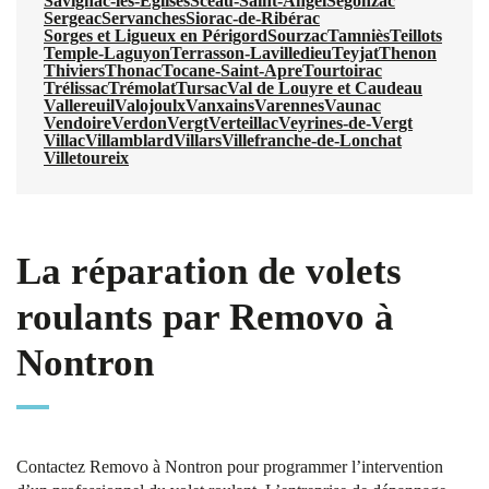
Savignac-les-Églises
Sceau-Saint-Angel
Segonzac
Sergeac
Servanches
Siorac-de-Ribérac
Sorges et Ligueux en Périgord
Sourzac
Tamniès
Teillots
Temple-Laguyon
Terrasson-Lavilledieu
Teyjat
Thenon
Thiviers
Thonac
Tocane-Saint-Apre
Tourtoirac
Trélissac
Trémolat
Tursac
Val de Louyre et Caudeau
Vallereuil
Valojoulx
Vanxains
Varennes
Vaunac
Vendoire
Verdon
Vergt
Verteillac
Veyrines-de-Vergt
Villac
Villamblard
Villars
Villefranche-de-Lonchat
Villetoureix
La réparation de volets
roulants par Removo à
Nontron
Contactez Removo à Nontron pour programmer l’intervention