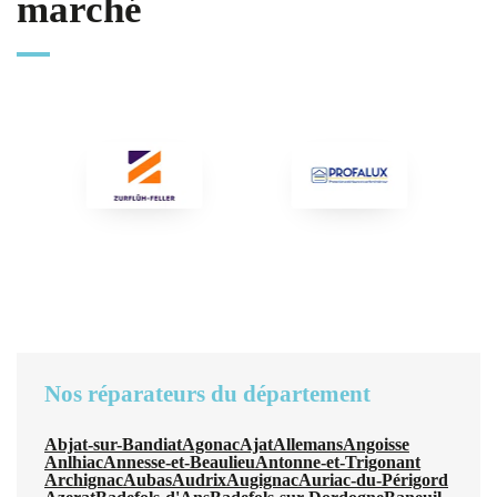
marché
Nos réparateurs du département
Abjat-sur-Bandiat
Agonac
Ajat
Allemans
Angoisse
Anlhiac
Annesse-et-Beaulieu
Antonne-et-Trigonant
Archignac
Aubas
Audrix
Augignac
Auriac-du-Périgord