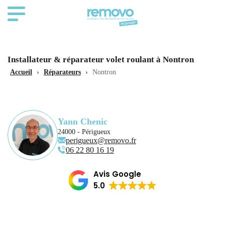
Installateur & réparateur volet roulant à Nontron
Accueil
›
Réparateurs
›
Nontron
Yann Chenic
24000 - Périgueux
perigueux@removo.fr
06 22 80 16 19
Avis Google
5.0