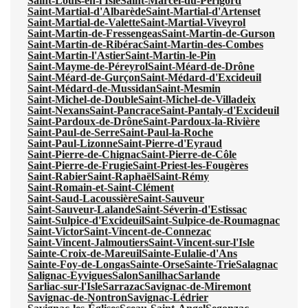
Saint-Louis-en-l'Isle
Saint-Marcel-du-Périgord
Saint-Martial-d'Albarède
Saint-Martial-d'Artenset
Saint-Martial-de-Valette
Saint-Martial-Viveyrol
Saint-Martin-de-Fressengeas
Saint-Martin-de-Gurson
Saint-Martin-de-Ribérac
Saint-Martin-des-Combes
Saint-Martin-l'Astier
Saint-Martin-le-Pin
Saint-Mayme-de-Péreyrol
Saint-Méard-de-Drône
Saint-Méard-de-Gurçon
Saint-Médard-d'Excideuil
Saint-Médard-de-Mussidan
Saint-Mesmin
Saint-Michel-de-Double
Saint-Michel-de-Villadeix
Saint-Nexans
Saint-Pancrace
Saint-Pantaly-d'Excideuil
Saint-Pardoux-de-Drône
Saint-Pardoux-la-Rivière
Saint-Paul-de-Serre
Saint-Paul-la-Roche
Saint-Paul-Lizonne
Saint-Pierre-d'Eyraud
Saint-Pierre-de-Chignac
Saint-Pierre-de-Côle
Saint-Pierre-de-Frugie
Saint-Priest-les-Fougères
Saint-Rabier
Saint-Raphaël
Saint-Rémy
Saint-Romain-et-Saint-Clément
Saint-Saud-Lacoussière
Saint-Sauveur
Saint-Sauveur-Lalande
Saint-Séverin-d'Estissac
Saint-Sulpice-d'Excideuil
Saint-Sulpice-de-Roumagnac
Saint-Victor
Saint-Vincent-de-Connezac
Saint-Vincent-Jalmoutiers
Saint-Vincent-sur-l'Isle
Sainte-Croix-de-Mareuil
Sainte-Eulalie-d'Ans
Sainte-Foy-de-Longas
Sainte-Orse
Sainte-Trie
Salagnac
Salignac-Eyvigues
Salon
Sanilhac
Sarlande
Sarliac-sur-l'Isle
Sarrazac
Savignac-de-Miremont
Savignac-de-Nontron
Savignac-Lédrier