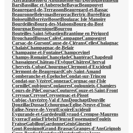
Azerat
Badefols-d'Ans
Badefols-sur-Dordogne
Baneuil
Bars
Bassillac et Auberoche
Bayac
Beaupouyet
Beauregard-de-Terrasson
Beauregard-et-Bassac
Beauronne
Beleymas
Bergerac
Bertric-Burée
Biras
Boisseuilh
Borrèze
Bosset
Boulazac Isle Manoire
Bourdeilles
Bourg-des-Maisons
Bourg-du-Bost
Bourgnac
Bourniquel
Bourrou
Bouteilles-Saint-Sébastien
Brantôme en Périgord
Brouchaud
Bussac
Calès
Campagne
Campsegret
Carsac-de-Gurson
Cause-de-Clérans
Celles
Chalagnac
Chalais
Champagnac-de-Belair
Champagne-et-Fontaine
Champcevinel
Champs-Romain
Chancelade
Chantérac
Chapdeuil
Chassaignes
Château-l'Évêque
Châtres
Cherval
Cherveix-Cubas
Chourgnac
Clermont-d'Excideuil
Clermont-de-Beauregard
Coly-Saint-Amand
Comberanche-et-Épeluche
Condat-sur-Trincou
Condat-sur-Vézère
Connezac
Corgnac-sur-l'Isle
Cornille
Coubjours
Coulaures
Coulounieix-Chamiers
Cours-de-Pile
Coursac
Coutures
Couze-et-Saint-Front
Creyssac
Creysse
Creyssensac-et-Pissot
Cubjac-Auvézère-Val d'Ans
Douchapt
Douville
Douzillac
Dussac
Échourgnac
Église-Neuve-d'Issac
Église-Neuve-de-Vergt
Escoire
Excideuil
Eygurande-et-Gardedeuil
Eyraud-Crempse-Maurens
Eyzerac
Fanlac
Firbeix
Fleurac
Fossemagne
Fouleix
Fraisse
Gabillou
Gardonne
Génis
Ginestet
Gout-Rossignol
Grand-Brassac
Granges-d'Ans
Grignols