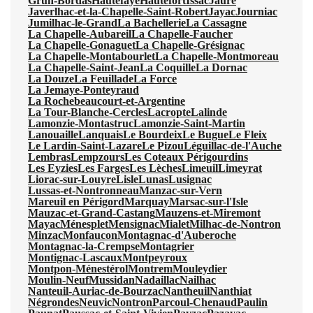
Grun-Bordas
Hautefaye
Hautefort
Issac
Jaure
Javerlhac-et-la-Chapelle-Saint-Robert
Jayac
Journiac
Jumilhac-le-Grand
La Bachellerie
La Cassagne
La Chapelle-Aubareil
La Chapelle-Faucher
La Chapelle-Gonaguet
La Chapelle-Grésignac
La Chapelle-Montabourlet
La Chapelle-Montmoreau
La Chapelle-Saint-Jean
La Coquille
La Dornac
La Douze
La Feuillade
La Force
La Jemaye-Ponteyraud
La Rochebeaucourt-et-Argentine
La Tour-Blanche-Cercles
Lacropte
Lalinde
Lamonzie-Montastruc
Lamonzie-Saint-Martin
Lanouaille
Lanquais
Le Bourdeix
Le Bugue
Le Fleix
Le Lardin-Saint-Lazare
Le Pizou
Léguillac-de-l'Auche
Lembras
Lempzours
Les Coteaux Périgourdins
Les Eyzies
Les Farges
Les Lèches
Limeuil
Limeyrat
Liorac-sur-Louyre
Lisle
Lunas
Lusignac
Lussas-et-Nontronneau
Manzac-sur-Vern
Mareuil en Périgord
Marquay
Marsac-sur-l'Isle
Mauzac-et-Grand-Castang
Mauzens-et-Miremont
Mayac
Ménesplet
Mensignac
Mialet
Milhac-de-Nontron
Minzac
Monfaucon
Montagnac-d'Auberoche
Montagnac-la-Crempse
Montagrier
Montignac-Lascaux
Montpeyroux
Montpon-Ménestérol
Montrem
Mouleydier
Moulin-Neuf
Mussidan
Nadaillac
Nailhac
Nanteuil-Auriac-de-Bourzac
Nantheuil
Nanthiat
Négrondes
Neuvic
Nontron
Parcoul-Chenaud
Paulin