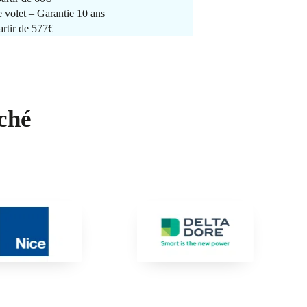
e volet – Garantie 10 ans
artir de 577€
ché