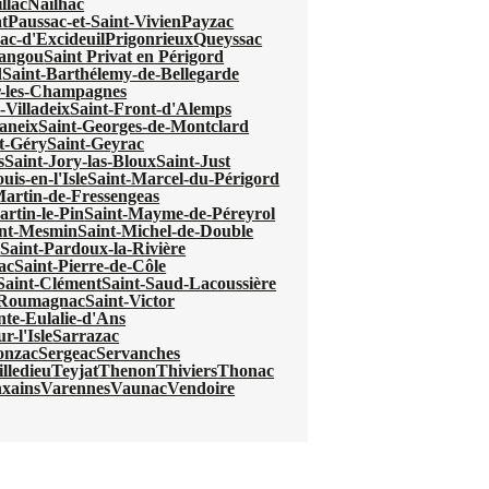
llac
Nailhac
t
Paussac-et-Saint-Vivien
Payzac
ac-d'Excideuil
Prigonrieux
Queyssac
mangou
Saint Privat en Périgord
d
Saint-Barthélemy-de-Bellegarde
r-les-Champagnes
-Villadeix
Saint-Front-d'Alemps
aneix
Saint-Georges-de-Montclard
t-Géry
Saint-Geyrac
s
Saint-Jory-las-Bloux
Saint-Just
uis-en-l'Isle
Saint-Marcel-du-Périgord
Martin-de-Fressengeas
artin-le-Pin
Saint-Mayme-de-Péreyrol
int-Mesmin
Saint-Michel-de-Double
e
Saint-Pardoux-la-Rivière
ac
Saint-Pierre-de-Côle
Saint-Clément
Saint-Saud-Lacoussière
e-Roumagnac
Saint-Victor
nte-Eulalie-d'Ans
r-l'Isle
Sarrazac
onzac
Sergeac
Servanches
lledieu
Teyjat
Thenon
Thiviers
Thonac
xains
Varennes
Vaunac
Vendoire