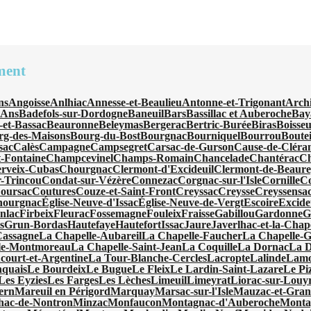
ment
ns
Angoisse
Anlhiac
Annesse-et-Beaulieu
Antonne-et-Trigonant
Arch
'Ans
Badefols-sur-Dordogne
Baneuil
Bars
Bassillac et Auberoche
Bay
-et-Bassac
Beauronne
Beleymas
Bergerac
Bertric-Burée
Biras
Boisseu
rg-des-Maisons
Bourg-du-Bost
Bourgnac
Bourniquel
Bourrou
Boutei
sac
Calès
Campagne
Campsegret
Carsac-de-Gurson
Cause-de-Cléra
-Fontaine
Champcevinel
Champs-Romain
Chancelade
Chantérac
Ch
rveix-Cubas
Chourgnac
Clermont-d'Excideuil
Clermont-de-Beaur
-Trincou
Condat-sur-Vézère
Connezac
Corgnac-sur-l'Isle
Cornille
C
oursac
Coutures
Couze-et-Saint-Front
Creyssac
Creysse
Creyssensac
hourgnac
Église-Neuve-d'Issac
Église-Neuve-de-Vergt
Escoire
Excide
nlac
Firbeix
Fleurac
Fossemagne
Fouleix
Fraisse
Gabillou
Gardonne
G
s
Grun-Bordas
Hautefaye
Hautefort
Issac
Jaure
Javerlhac-et-la-Chap
Cassagne
La Chapelle-Aubareil
La Chapelle-Faucher
La Chapelle-
le-Montmoreau
La Chapelle-Saint-Jean
La Coquille
La Dornac
La 
ourt-et-Argentine
La Tour-Blanche-Cercles
Lacropte
Lalinde
Lamo
quais
Le Bourdeix
Le Bugue
Le Fleix
Le Lardin-Saint-Lazare
Le Pi
Les Eyzies
Les Farges
Les Lèches
Limeuil
Limeyrat
Liorac-sur-Louy
ern
Mareuil en Périgord
Marquay
Marsac-sur-l'Isle
Mauzac-et-Gran
hac-de-Nontron
Minzac
Monfaucon
Montagnac-d'Auberoche
Monta