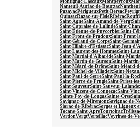
Montignac-Lascaux
Montpeyroux
Mon
Nanteuil-Auriac-de-Bourzac
Nantheui
Pazayac
Périgueux
Petit-Bersac
Peyrig
Quinsac
Razac-sur-l'Isle
Ribérac
Rouffi
Saint-Agne
Saint-Amand-de-Vergt
Sai
Saint-Capraise-de-Lalinde
Saint-Cha
Saint-Étienne-de-Puycorbier
Saint-Fél
Saint-Front-de-Pradoux
Saint-Front-l
Saint-Géraud-de-Corps
Saint-Germain
Saint-Hilaire-d'Estissac
Saint-Jean-d'
Saint-Laurent-des-Hommes
Saint-Lau
Saint-Martial-d'Albarède
Saint-Martia
Saint-Martin-de-Gurson
Saint-Martin
Saint-Méard-de-Drône
Saint-Méard-d
Saint-Michel-de-Villadeix
Saint-Nexan
Saint-Paul-de-Serre
Saint-Paul-la-Roc
Saint-Pierre-de-Frugie
Saint-Priest-le
Saint-Sauveur
Saint-Sauveur-Lalande
Saint-Vincent-de-Connezac
Saint-Vinc
Sainte-Foy-de-Longas
Sainte-Orse
Sain
Savignac-de-Miremont
Savignac-de-N
Siorac-de-Ribérac
Sorges et Ligueux 
Tocane-Saint-Apre
Tourtoirac
Trélissa
Verdon
Vergt
Verteillac
Veyrines-de-Ve