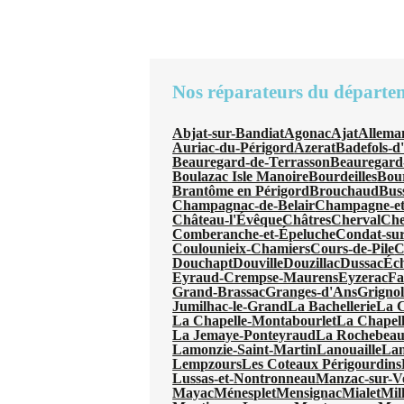
Nos réparateurs du départe
Abjat-sur-Bandiat
Agonac
Ajat
Allema
Auriac-du-Périgord
Azerat
Badefols-d
Beauregard-de-Terrasson
Beauregard
Boulazac Isle Manoire
Bourdeilles
Bou
Brantôme en Périgord
Brouchaud
Bus
Champagnac-de-Belair
Champagne-et
Château-l'Évêque
Châtres
Cherval
Che
Comberanche-et-Épeluche
Condat-sur
Coulounieix-Chamiers
Cours-de-Pile
C
Douchapt
Douville
Douzillac
Dussac
Éc
Eyraud-Crempse-Maurens
Eyzerac
Fa
Grand-Brassac
Granges-d'Ans
Grignol
Jumilhac-le-Grand
La Bachellerie
La 
La Chapelle-Montabourlet
La Chapel
La Jemaye-Ponteyraud
La Rochebeauc
Lamonzie-Saint-Martin
Lanouaille
Lan
Lempzours
Les Coteaux Périgourdins
Lussas-et-Nontronneau
Manzac-sur-V
Mayac
Ménesplet
Mensignac
Mialet
Mil