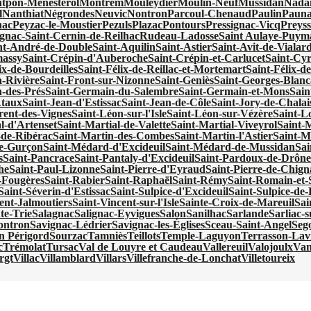
tpon-Ménestérol
Montrem
Mouleydier
Moulin-Neuf
Mussidan
Nadai
l
Nanthiat
Négrondes
Neuvic
Nontron
Parcoul-Chenaud
Paulin
Pauna
nac
Peyzac-le-Moustier
Pezuls
Plazac
Pontours
Pressignac-Vicq
Preyss
gnac-Saint-Cernin-de-Reilhac
Rudeau-Ladosse
Saint Aulaye-Puy
nt-André-de-Double
Saint-Aquilin
Saint-Astier
Saint-Avit-de-Vialar
massy
Saint-Crépin-d'Auberoche
Saint-Crépin-et-Carlucet
Saint-Cy
ix-de-Bourdeilles
Saint-Félix-de-Reillac-et-Mortemart
Saint-Félix-de
a-Rivière
Saint-Front-sur-Nizonne
Saint-Geniès
Saint-Georges-Blanc
-des-Prés
Saint-Germain-du-Salembre
Saint-Germain-et-Mons
Sain
Ataux
Saint-Jean-d'Estissac
Saint-Jean-de-Côle
Saint-Jory-de-Chalai
rent-des-Vignes
Saint-Léon-sur-l'Isle
Saint-Léon-sur-Vézère
Saint-Lo
l-d'Artenset
Saint-Martial-de-Valette
Saint-Martial-Viveyrol
Saint-
-de-Ribérac
Saint-Martin-des-Combes
Saint-Martin-l'Astier
Saint-M
e-Gurçon
Saint-Médard-d'Excideuil
Saint-Médard-de-Mussidan
Sa
s
Saint-Pancrace
Saint-Pantaly-d'Excideuil
Saint-Pardoux-de-Drôn
he
Saint-Paul-Lizonne
Saint-Pierre-d'Eyraud
Saint-Pierre-de-Chign
s-Fougères
Saint-Rabier
Saint-Raphaël
Saint-Rémy
Saint-Romain-et-
Saint-Séverin-d'Estissac
Saint-Sulpice-d'Excideuil
Saint-Sulpice-d
ent-Jalmoutiers
Saint-Vincent-sur-l'Isle
Sainte-Croix-de-Mareuil
Sai
te-Trie
Salagnac
Salignac-Eyvigues
Salon
Sanilhac
Sarlande
Sarliac-su
ontron
Savignac-Lédrier
Savignac-les-Églises
Sceau-Saint-Angel
Seg
en Périgord
Sourzac
Tamniès
Teillots
Temple-Laguyon
Terrasson-Lavi
c
Trémolat
Tursac
Val de Louyre et Caudeau
Vallereuil
Valojoulx
Van
rgt
Villac
Villamblard
Villars
Villefranche-de-Lonchat
Villetoureix