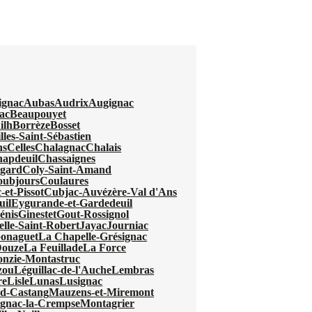
ignac
Aubas
Audrix
Augignac
ac
Beaupouyet
ilh
Borrèze
Bosset
lles-Saint-Sébastien
ns
Celles
Chalagnac
Chalais
apdeuil
Chassaignes
egard
Coly-Saint-Amand
oubjours
Coulaures
-et-Pissot
Cubjac-Auvézère-Val d'Ans
uil
Eygurande-et-Gardedeuil
énis
Ginestet
Gout-Rossignol
elle-Saint-Robert
Jayac
Journiac
Gonaguet
La Chapelle-Grésignac
Douze
La Feuillade
La Force
nzie-Montastruc
zou
Léguillac-de-l'Auche
Lembras
re
Lisle
Lunas
Lusignac
d-Castang
Mauzens-et-Miremont
gnac-la-Crempse
Montagrier