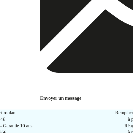
Envoyer un message
t roulant
Remplace
44€
à 
 Garantie 10 ans
Réag
286€
à 