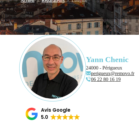
Accueil
›
Réparateurs
›
Lusignac
Yann Chenic
24000 - Périgueux
perigueux@removo.fr
06 22 80 16 19
Avis Google
5.0