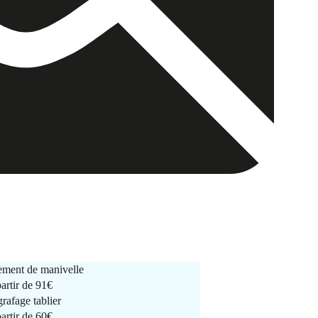
ment de manivelle
partir de
91€
rafage tablier
partir de
60€