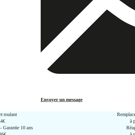
Envoyer un message
t roulant
Remplace
44€
à 
 Garantie 10 ans
Réag
286€
à 