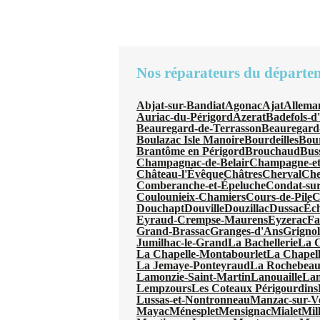
Nos réparateurs du départe
Abjat-sur-Bandiat
Agonac
Ajat
Allema
Auriac-du-Périgord
Azerat
Badefols-d
Beauregard-de-Terrasson
Beauregard
Boulazac Isle Manoire
Bourdeilles
Bou
Brantôme en Périgord
Brouchaud
Bus
Champagnac-de-Belair
Champagne-et
Château-l'Évêque
Châtres
Cherval
Che
Comberanche-et-Épeluche
Condat-sur
Coulounieix-Chamiers
Cours-de-Pile
C
Douchapt
Douville
Douzillac
Dussac
Éc
Eyraud-Crempse-Maurens
Eyzerac
Fa
Grand-Brassac
Granges-d'Ans
Grignol
Jumilhac-le-Grand
La Bachellerie
La 
La Chapelle-Montabourlet
La Chapel
La Jemaye-Ponteyraud
La Rochebeauc
Lamonzie-Saint-Martin
Lanouaille
Lan
Lempzours
Les Coteaux Périgourdins
Lussas-et-Nontronneau
Manzac-sur-V
Mayac
Ménesplet
Mensignac
Mialet
Mil