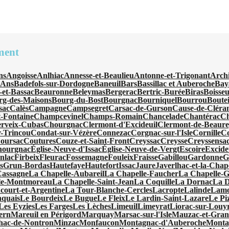
ment
ns
Angoisse
Anlhiac
Annesse-et-Beaulieu
Antonne-et-Trigonant
Arch
'Ans
Badefols-sur-Dordogne
Baneuil
Bars
Bassillac et Auberoche
Bay
-et-Bassac
Beauronne
Beleymas
Bergerac
Bertric-Burée
Biras
Boisseu
rg-des-Maisons
Bourg-du-Bost
Bourgnac
Bourniquel
Bourrou
Boutei
sac
Calès
Campagne
Campsegret
Carsac-de-Gurson
Cause-de-Cléra
-Fontaine
Champcevinel
Champs-Romain
Chancelade
Chantérac
Ch
rveix-Cubas
Chourgnac
Clermont-d'Excideuil
Clermont-de-Beaur
-Trincou
Condat-sur-Vézère
Connezac
Corgnac-sur-l'Isle
Cornille
C
oursac
Coutures
Couze-et-Saint-Front
Creyssac
Creysse
Creyssensac
hourgnac
Église-Neuve-d'Issac
Église-Neuve-de-Vergt
Escoire
Excide
nlac
Firbeix
Fleurac
Fossemagne
Fouleix
Fraisse
Gabillou
Gardonne
G
s
Grun-Bordas
Hautefaye
Hautefort
Issac
Jaure
Javerlhac-et-la-Chap
Cassagne
La Chapelle-Aubareil
La Chapelle-Faucher
La Chapelle-
le-Montmoreau
La Chapelle-Saint-Jean
La Coquille
La Dornac
La 
ourt-et-Argentine
La Tour-Blanche-Cercles
Lacropte
Lalinde
Lamo
quais
Le Bourdeix
Le Bugue
Le Fleix
Le Lardin-Saint-Lazare
Le Pi
Les Eyzies
Les Farges
Les Lèches
Limeuil
Limeyrat
Liorac-sur-Louy
ern
Mareuil en Périgord
Marquay
Marsac-sur-l'Isle
Mauzac-et-Gran
hac-de-Nontron
Minzac
Monfaucon
Montagnac-d'Auberoche
Monta