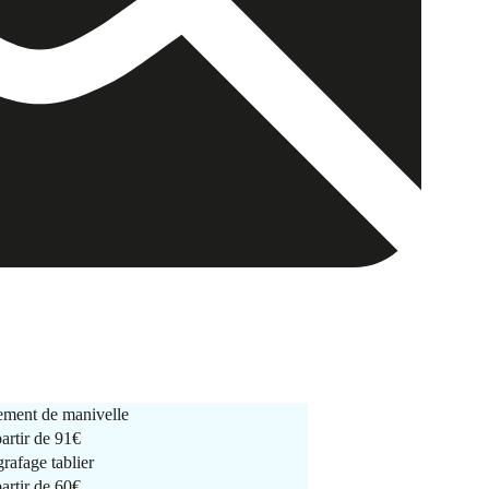
ment de manivelle
partir de
91€
rafage tablier
partir de
60€