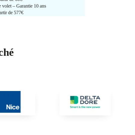
e volet – Garantie 10 ans
artir de 577€
ché