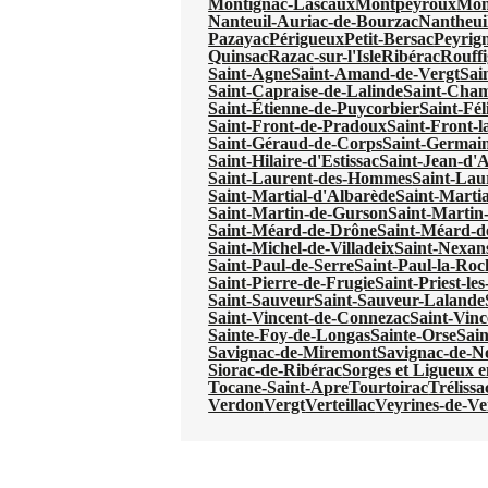
Montignac-Lascaux
Montpeyroux
Mon
Nanteuil-Auriac-de-Bourzac
Nantheui
Pazayac
Périgueux
Petit-Bersac
Peyrig
Quinsac
Razac-sur-l'Isle
Ribérac
Rouffi
Saint-Agne
Saint-Amand-de-Vergt
Sai
Saint-Capraise-de-Lalinde
Saint-Cha
Saint-Étienne-de-Puycorbier
Saint-Fél
Saint-Front-de-Pradoux
Saint-Front-l
Saint-Géraud-de-Corps
Saint-Germain
Saint-Hilaire-d'Estissac
Saint-Jean-d'
Saint-Laurent-des-Hommes
Saint-Lau
Saint-Martial-d'Albarède
Saint-Martia
Saint-Martin-de-Gurson
Saint-Martin
Saint-Méard-de-Drône
Saint-Méard-d
Saint-Michel-de-Villadeix
Saint-Nexan
Saint-Paul-de-Serre
Saint-Paul-la-Roc
Saint-Pierre-de-Frugie
Saint-Priest-le
Saint-Sauveur
Saint-Sauveur-Lalande
Saint-Vincent-de-Connezac
Saint-Vinc
Sainte-Foy-de-Longas
Sainte-Orse
Sain
Savignac-de-Miremont
Savignac-de-N
Siorac-de-Ribérac
Sorges et Ligueux 
Tocane-Saint-Apre
Tourtoirac
Trélissa
Verdon
Vergt
Verteillac
Veyrines-de-Ve