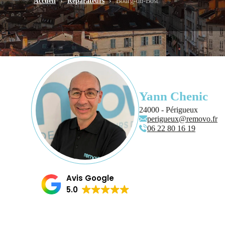
Accueil
›
Réparateurs
›
Bourg-du-Bost
Yann Chenic
24000 - Périgueux
perigueux@removo.fr
06 22 80 16 19
Avis Google
5.0