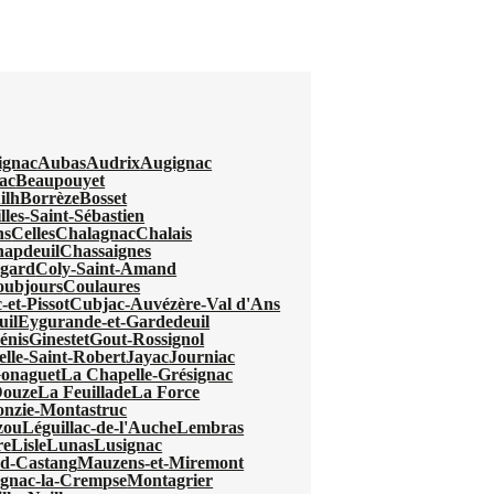
ignac
Aubas
Audrix
Augignac
ac
Beaupouyet
ilh
Borrèze
Bosset
lles-Saint-Sébastien
ns
Celles
Chalagnac
Chalais
apdeuil
Chassaignes
egard
Coly-Saint-Amand
oubjours
Coulaures
-et-Pissot
Cubjac-Auvézère-Val d'Ans
uil
Eygurande-et-Gardedeuil
énis
Ginestet
Gout-Rossignol
elle-Saint-Robert
Jayac
Journiac
Gonaguet
La Chapelle-Grésignac
Douze
La Feuillade
La Force
nzie-Montastruc
zou
Léguillac-de-l'Auche
Lembras
re
Lisle
Lunas
Lusignac
d-Castang
Mauzens-et-Miremont
gnac-la-Crempse
Montagrier