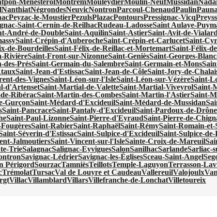
tpon-Ménestérol
Montrem
Mouleydier
Moulin-Neuf
Mussidan
Nadai
l
Nanthiat
Négrondes
Neuvic
Nontron
Parcoul-Chenaud
Paulin
Pauna
nac
Peyzac-le-Moustier
Pezuls
Plazac
Pontours
Pressignac-Vicq
Preyss
gnac-Saint-Cernin-de-Reilhac
Rudeau-Ladosse
Saint Aulaye-Puy
nt-André-de-Double
Saint-Aquilin
Saint-Astier
Saint-Avit-de-Vialar
massy
Saint-Crépin-d'Auberoche
Saint-Crépin-et-Carlucet
Saint-Cy
ix-de-Bourdeilles
Saint-Félix-de-Reillac-et-Mortemart
Saint-Félix-de
a-Rivière
Saint-Front-sur-Nizonne
Saint-Geniès
Saint-Georges-Blanc
-des-Prés
Saint-Germain-du-Salembre
Saint-Germain-et-Mons
Sain
Ataux
Saint-Jean-d'Estissac
Saint-Jean-de-Côle
Saint-Jory-de-Chalai
rent-des-Vignes
Saint-Léon-sur-l'Isle
Saint-Léon-sur-Vézère
Saint-Lo
l-d'Artenset
Saint-Martial-de-Valette
Saint-Martial-Viveyrol
Saint-
-de-Ribérac
Saint-Martin-des-Combes
Saint-Martin-l'Astier
Saint-M
e-Gurçon
Saint-Médard-d'Excideuil
Saint-Médard-de-Mussidan
Sa
s
Saint-Pancrace
Saint-Pantaly-d'Excideuil
Saint-Pardoux-de-Drôn
he
Saint-Paul-Lizonne
Saint-Pierre-d'Eyraud
Saint-Pierre-de-Chign
s-Fougères
Saint-Rabier
Saint-Raphaël
Saint-Rémy
Saint-Romain-et-
Saint-Séverin-d'Estissac
Saint-Sulpice-d'Excideuil
Saint-Sulpice-d
ent-Jalmoutiers
Saint-Vincent-sur-l'Isle
Sainte-Croix-de-Mareuil
Sai
te-Trie
Salagnac
Salignac-Eyvigues
Salon
Sanilhac
Sarlande
Sarliac-su
ontron
Savignac-Lédrier
Savignac-les-Églises
Sceau-Saint-Angel
Seg
en Périgord
Sourzac
Tamniès
Teillots
Temple-Laguyon
Terrasson-Lavi
c
Trémolat
Tursac
Val de Louyre et Caudeau
Vallereuil
Valojoulx
Van
rgt
Villac
Villamblard
Villars
Villefranche-de-Lonchat
Villetoureix