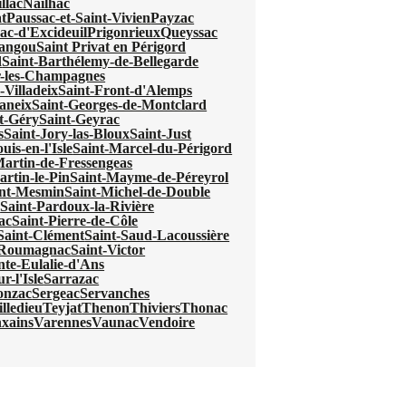
llac
Nailhac
t
Paussac-et-Saint-Vivien
Payzac
ac-d'Excideuil
Prigonrieux
Queyssac
mangou
Saint Privat en Périgord
d
Saint-Barthélemy-de-Bellegarde
r-les-Champagnes
-Villadeix
Saint-Front-d'Alemps
aneix
Saint-Georges-de-Montclard
t-Géry
Saint-Geyrac
s
Saint-Jory-las-Bloux
Saint-Just
uis-en-l'Isle
Saint-Marcel-du-Périgord
Martin-de-Fressengeas
artin-le-Pin
Saint-Mayme-de-Péreyrol
int-Mesmin
Saint-Michel-de-Double
e
Saint-Pardoux-la-Rivière
ac
Saint-Pierre-de-Côle
Saint-Clément
Saint-Saud-Lacoussière
e-Roumagnac
Saint-Victor
nte-Eulalie-d'Ans
r-l'Isle
Sarrazac
onzac
Sergeac
Servanches
lledieu
Teyjat
Thenon
Thiviers
Thonac
xains
Varennes
Vaunac
Vendoire