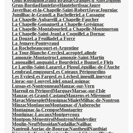
Gout-Rossignol
Grand-Brassac
Granges-d'Ans
Grignols
Grun-Bordas
Hautefaye
Hautefort
Issac
Jaure
Javerlhac-et-la-Chapelle-Saint-Robert
Jayac
Journiac
Jumilhac-le-Grand
La Bachellerie
La Cassagne
La Chapelle-Aubareil
La Chapelle-Faucher
La Chapelle-Gonaguet
La Chapelle-Grésignac
La Chapelle-Montabourlet
La Chapelle-Montmoreau
La Chapelle-Saint-Jean
La Coquille
La Dornac
La Douze
La Feuillade
La Force
La Jemaye-Ponteyraud
La Rochebeaucourt-et-Argentine
La Tour-Blanche-Cercles
Lacropte
Lalinde
Lamonzie-Montastruc
Lamonzie-Saint-Martin
Lanouaille
Lanquais
Le Bourdeix
Le Bugue
Le Fleix
Le Lardin-Saint-Lazare
Le Pizou
Léguillac-de-l'Auche
Lembras
Lempzours
Les Coteaux Périgourdins
Les Eyzies
Les Farges
Les Lèches
Limeuil
Limeyrat
Liorac-sur-Louyre
Lisle
Lunas
Lusignac
Lussas-et-Nontronneau
Manzac-sur-Vern
Mareuil en Périgord
Marquay
Marsac-sur-l'Isle
Mauzac-et-Grand-Castang
Mauzens-et-Miremont
Mayac
Ménesplet
Mensignac
Mialet
Milhac-de-Nontron
Minzac
Monfaucon
Montagnac-d'Auberoche
Montagnac-la-Crempse
Montagrier
Montignac-Lascaux
Montpeyroux
Montpon-Ménestérol
Montrem
Mouleydier
Moulin-Neuf
Mussidan
Nadaillac
Nailhac
Nanteuil-Auriac-de-Bourzac
Nantheuil
Nanthiat