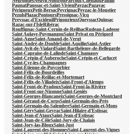
Négrondes
Neuvic
Nontron
Parcoul-Chenaud
Paulin
Paunat
Paussac-et-Saint-Vivien
Payzac
Pazayac
Périgueux
Petit-Bersac
Peyrignac
Peyzac-le-Moustier
Pezuls
Plazac
Pontours
Pressignac-Vicq
Preyssac-d'Excideuil
Prigonrieux
Queyssac
Quinsac
Razac-sur-l'Isle
Ribérac
Rouffignac-Saint-Cernin-de-Reilhac
Rudeau-Ladosse
Saint Aulaye-Puymangou
Saint Privat en Périgord
Saint-Agne
Saint-Amand-de-Vergt
Saint-André-de-Double
Saint-Aquilin
Saint-Astier
Saint-Avit-de-Vialard
Saint-Barthélemy-de-Bellegarde
Saint-Capraise-de-Lalinde
Saint-Chamassy
Saint-Crépin-d'Auberoche
Saint-Crépin-et-Carlucet
Saint-Cyr-les-Champagnes
Saint-Étienne-de-Puycorbier
Saint-Félix-de-Bourdeilles
Saint-Félix-de-Reillac-et-Mortemart
Saint-Félix-de-Villadeix
Saint-Front-d'Alemps
Saint-Front-de-Pradoux
Saint-Front-la-Rivière
Saint-Front-sur-Nizonne
Saint-Geniès
Saint-Georges-Blancaneix
Saint-Georges-de-Montclard
Saint-Géraud-de-Corps
Saint-Germain-des-Prés
Saint-Germain-du-Salembre
Saint-Germain-et-Mons
Saint-Géry
Saint-Geyrac
Saint-Hilaire-d'Estissac
Saint-Jean-d'Ataux
Saint-Jean-d'Estissac
Saint-Jean-de-Côle
Saint-Jory-de-Chalais
Saint-Jory-las-Bloux
Saint-Just
Saint-Laurent-des-Hommes
Saint-Laurent-des-Vignes