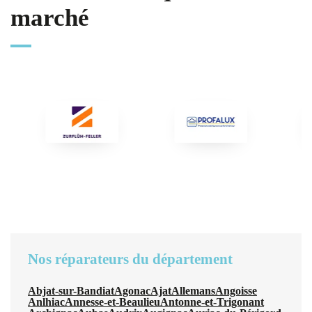
marché
Nos réparateurs du département
Abjat-sur-Bandiat
Agonac
Ajat
Allemans
Angoisse
Anlhiac
Annesse-et-Beaulieu
Antonne-et-Trigonant