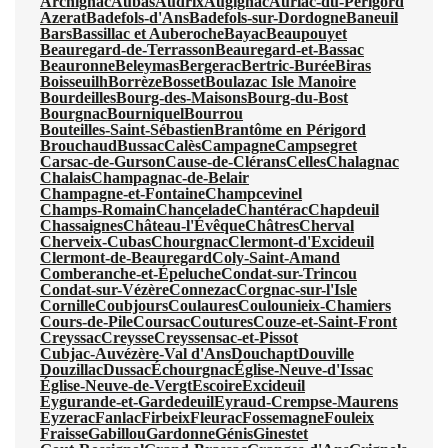
Archignac
Aubas
Audrix
Augignac
Auriac-du-Périgord
Azerat
Badefols-d'Ans
Badefols-sur-Dordogne
Baneuil
Bars
Bassillac et Auberoche
Bayac
Beaupouyet
Beauregard-de-Terrasson
Beauregard-et-Bassac
Beauronne
Beleymas
Bergerac
Bertric-Burée
Biras
Boisseuilh
Borrèze
Bosset
Boulazac Isle Manoire
Bourdeilles
Bourg-des-Maisons
Bourg-du-Bost
Bourgnac
Bourniquel
Bourrou
Bouteilles-Saint-Sébastien
Brantôme en Périgord
Brouchaud
Bussac
Calès
Campagne
Campsegret
Carsac-de-Gurson
Cause-de-Clérans
Celles
Chalagnac
Chalais
Champagnac-de-Belair
Champagne-et-Fontaine
Champcevinel
Champs-Romain
Chancelade
Chantérac
Chapdeuil
Chassaignes
Château-l'Évêque
Châtres
Cherval
Cherveix-Cubas
Chourgnac
Clermont-d'Excideuil
Clermont-de-Beauregard
Coly-Saint-Amand
Comberanche-et-Épeluche
Condat-sur-Trincou
Condat-sur-Vézère
Connezac
Corgnac-sur-l'Isle
Cornille
Coubjours
Coulaures
Coulounieix-Chamiers
Cours-de-Pile
Coursac
Coutures
Couze-et-Saint-Front
Creyssac
Creysse
Creyssensac-et-Pissot
Cubjac-Auvézère-Val d'Ans
Douchapt
Douville
Douzillac
Dussac
Échourgnac
Église-Neuve-d'Issac
Église-Neuve-de-Vergt
Escoire
Excideuil
Eygurande-et-Gardedeuil
Eyraud-Crempse-Maurens
Eyzerac
Fanlac
Firbeix
Fleurac
Fossemagne
Fouleix
Fraisse
Gabillou
Gardonne
Génis
Ginestet