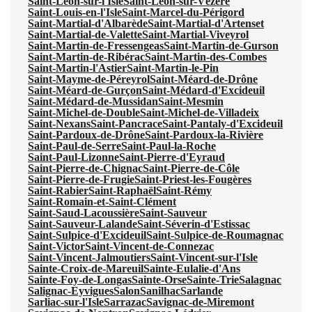
Saint-Léon-sur-l'Isle
Saint-Léon-sur-Vézère
Saint-Louis-en-l'Isle
Saint-Marcel-du-Périgord
Saint-Martial-d'Albarède
Saint-Martial-d'Artenset
Saint-Martial-de-Valette
Saint-Martial-Viveyrol
Saint-Martin-de-Fressengeas
Saint-Martin-de-Gurson
Saint-Martin-de-Ribérac
Saint-Martin-des-Combes
Saint-Martin-l'Astier
Saint-Martin-le-Pin
Saint-Mayme-de-Péreyrol
Saint-Méard-de-Drône
Saint-Méard-de-Gurçon
Saint-Médard-d'Excideuil
Saint-Médard-de-Mussidan
Saint-Mesmin
Saint-Michel-de-Double
Saint-Michel-de-Villadeix
Saint-Nexans
Saint-Pancrace
Saint-Pantaly-d'Excideuil
Saint-Pardoux-de-Drône
Saint-Pardoux-la-Rivière
Saint-Paul-de-Serre
Saint-Paul-la-Roche
Saint-Paul-Lizonne
Saint-Pierre-d'Eyraud
Saint-Pierre-de-Chignac
Saint-Pierre-de-Côle
Saint-Pierre-de-Frugie
Saint-Priest-les-Fougères
Saint-Rabier
Saint-Raphaël
Saint-Rémy
Saint-Romain-et-Saint-Clément
Saint-Saud-Lacoussière
Saint-Sauveur
Saint-Sauveur-Lalande
Saint-Séverin-d'Estissac
Saint-Sulpice-d'Excideuil
Saint-Sulpice-de-Roumagnac
Saint-Victor
Saint-Vincent-de-Connezac
Saint-Vincent-Jalmoutiers
Saint-Vincent-sur-l'Isle
Sainte-Croix-de-Mareuil
Sainte-Eulalie-d'Ans
Sainte-Foy-de-Longas
Sainte-Orse
Sainte-Trie
Salagnac
Salignac-Eyvigues
Salon
Sanilhac
Sarlande
Sarliac-sur-l'Isle
Sarrazac
Savignac-de-Miremont