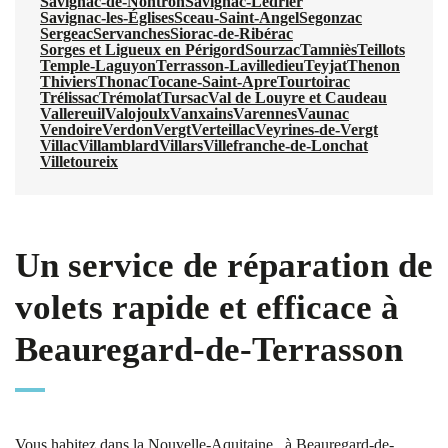
Savignac-de-Nontron
Savignac-Lédrier
Savignac-les-Églises
Sceau-Saint-Angel
Segonzac
Sergeac
Servanches
Siorac-de-Ribérac
Sorges et Ligueux en Périgord
Sourzac
Tamniès
Teillots
Temple-Laguyon
Terrasson-Lavilledieu
Teyjat
Thenon
Thiviers
Thonac
Tocane-Saint-Apre
Tourtoirac
Trélissac
Trémolat
Tursac
Val de Louyre et Caudeau
Vallereuil
Valojoulx
Vanxains
Varennes
Vaunac
Vendoire
Verdon
Vergt
Verteillac
Veyrines-de-Vergt
Villac
Villamblard
Villars
Villefranche-de-Lonchat
Villetoureix
Un service de réparation de
volets rapide et efficace à
Beauregard-de-Terrasson
Vous habitez dans la Nouvelle-Aquitaine , à Beauregard-de-