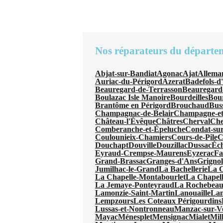
Nos réparateurs du départe
Abjat-sur-Bandiat
Agonac
Ajat
Allema
Auriac-du-Périgord
Azerat
Badefols-d
Beauregard-de-Terrasson
Beauregard
Boulazac Isle Manoire
Bourdeilles
Bou
Brantôme en Périgord
Brouchaud
Bus
Champagnac-de-Belair
Champagne-et
Château-l'Évêque
Châtres
Cherval
Che
Comberanche-et-Épeluche
Condat-sur
Coulounieix-Chamiers
Cours-de-Pile
C
Douchapt
Douville
Douzillac
Dussac
Éc
Eyraud-Crempse-Maurens
Eyzerac
Fa
Grand-Brassac
Granges-d'Ans
Grignol
Jumilhac-le-Grand
La Bachellerie
La 
La Chapelle-Montabourlet
La Chapel
La Jemaye-Ponteyraud
La Rochebeauc
Lamonzie-Saint-Martin
Lanouaille
Lan
Lempzours
Les Coteaux Périgourdins
Lussas-et-Nontronneau
Manzac-sur-V
Mayac
Ménesplet
Mensignac
Mialet
Mil