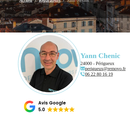
Accueil
›
Réparateurs
›
Saint-Nexans
Yann Chenic
24000 - Périgueux
perigueux@removo.fr
06 22 80 16 19
Avis Google
5.0