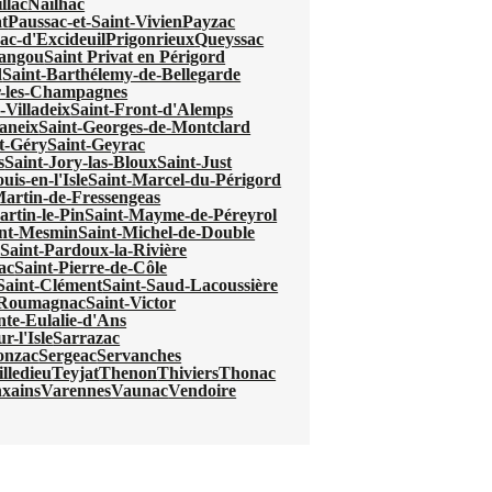
llac
Nailhac
t
Paussac-et-Saint-Vivien
Payzac
ac-d'Excideuil
Prigonrieux
Queyssac
mangou
Saint Privat en Périgord
d
Saint-Barthélemy-de-Bellegarde
r-les-Champagnes
-Villadeix
Saint-Front-d'Alemps
aneix
Saint-Georges-de-Montclard
t-Géry
Saint-Geyrac
s
Saint-Jory-las-Bloux
Saint-Just
uis-en-l'Isle
Saint-Marcel-du-Périgord
Martin-de-Fressengeas
artin-le-Pin
Saint-Mayme-de-Péreyrol
int-Mesmin
Saint-Michel-de-Double
e
Saint-Pardoux-la-Rivière
ac
Saint-Pierre-de-Côle
Saint-Clément
Saint-Saud-Lacoussière
e-Roumagnac
Saint-Victor
nte-Eulalie-d'Ans
r-l'Isle
Sarrazac
onzac
Sergeac
Servanches
lledieu
Teyjat
Thenon
Thiviers
Thonac
xains
Varennes
Vaunac
Vendoire