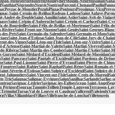
tpon-Ménestérol
Montrem
Mouleydier
Moulin-Neuf
Mussidan
Nadai
l
Nanthiat
Négrondes
Neuvic
Nontron
Parcoul-Chenaud
Paulin
Pauna
nac
Peyzac-le-Moustier
Pezuls
Plazac
Pontours
Pressignac-Vicq
Preyss
gnac-Saint-Cernin-de-Reilhac
Rudeau-Ladosse
Saint Aulaye-Puy
nt-André-de-Double
Saint-Aquilin
Saint-Astier
Saint-Avit-de-Vialar
massy
Saint-Crépin-d'Auberoche
Saint-Crépin-et-Carlucet
Saint-Cy
ix-de-Bourdeilles
Saint-Félix-de-Reillac-et-Mortemart
Saint-Félix-de
a-Rivière
Saint-Front-sur-Nizonne
Saint-Geniès
Saint-Georges-Blanc
-des-Prés
Saint-Germain-du-Salembre
Saint-Germain-et-Mons
Sain
Ataux
Saint-Jean-d'Estissac
Saint-Jean-de-Côle
Saint-Jory-de-Chalai
rent-des-Vignes
Saint-Léon-sur-l'Isle
Saint-Léon-sur-Vézère
Saint-Lo
l-d'Artenset
Saint-Martial-de-Valette
Saint-Martial-Viveyrol
Saint-
-de-Ribérac
Saint-Martin-des-Combes
Saint-Martin-l'Astier
Saint-M
e-Gurçon
Saint-Médard-d'Excideuil
Saint-Médard-de-Mussidan
Sa
s
Saint-Pancrace
Saint-Pantaly-d'Excideuil
Saint-Pardoux-de-Drôn
he
Saint-Paul-Lizonne
Saint-Pierre-d'Eyraud
Saint-Pierre-de-Chign
s-Fougères
Saint-Rabier
Saint-Raphaël
Saint-Rémy
Saint-Romain-et-
Saint-Séverin-d'Estissac
Saint-Sulpice-d'Excideuil
Saint-Sulpice-d
ent-Jalmoutiers
Saint-Vincent-sur-l'Isle
Sainte-Croix-de-Mareuil
Sai
te-Trie
Salagnac
Salignac-Eyvigues
Salon
Sanilhac
Sarlande
Sarliac-su
ontron
Savignac-Lédrier
Savignac-les-Églises
Sceau-Saint-Angel
Seg
en Périgord
Sourzac
Tamniès
Teillots
Temple-Laguyon
Terrasson-Lavi
c
Trémolat
Tursac
Val de Louyre et Caudeau
Vallereuil
Valojoulx
Van
rgt
Villac
Villamblard
Villars
Villefranche-de-Lonchat
Villetoureix