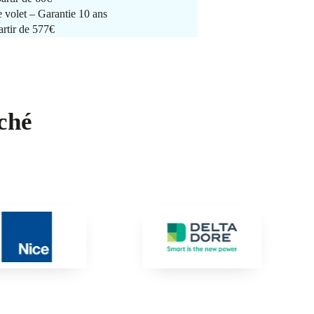
e volet – Garantie 10 ans
artir de 577€
ché