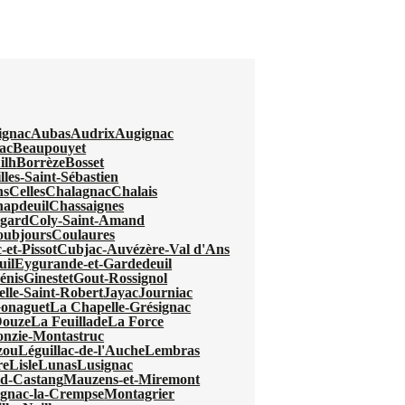
ignac
Aubas
Audrix
Augignac
ac
Beaupouyet
ilh
Borrèze
Bosset
lles-Saint-Sébastien
ns
Celles
Chalagnac
Chalais
apdeuil
Chassaignes
egard
Coly-Saint-Amand
oubjours
Coulaures
-et-Pissot
Cubjac-Auvézère-Val d'Ans
uil
Eygurande-et-Gardedeuil
énis
Ginestet
Gout-Rossignol
elle-Saint-Robert
Jayac
Journiac
Gonaguet
La Chapelle-Grésignac
Douze
La Feuillade
La Force
nzie-Montastruc
zou
Léguillac-de-l'Auche
Lembras
re
Lisle
Lunas
Lusignac
d-Castang
Mauzens-et-Miremont
gnac-la-Crempse
Montagrier