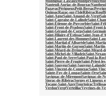
Montignac-Lascaux
Montpeyroux
Mon
Nanteuil-Auriac-de-Bourzac
Nantheui
Pazayac
Périgueux
Petit-Bersac
Peyrig
Quinsac
Razac-sur-l'Isle
Ribérac
Rouffi
Saint-Agne
Saint-Amand-de-Vergt
Sai
Saint-Capraise-de-Lalinde
Saint-Cha
Saint-Étienne-de-Puycorbier
Saint-Fél
Saint-Front-de-Pradoux
Saint-Front-l
Saint-Géraud-de-Corps
Saint-Germain
Saint-Hilaire-d'Estissac
Saint-Jean-d'
Saint-Laurent-des-Hommes
Saint-Lau
Saint-Martial-d'Albarède
Saint-Martia
Saint-Martin-de-Gurson
Saint-Martin
Saint-Méard-de-Drône
Saint-Méard-d
Saint-Michel-de-Villadeix
Saint-Nexan
Saint-Paul-de-Serre
Saint-Paul-la-Roc
Saint-Pierre-de-Frugie
Saint-Priest-le
Saint-Sauveur
Saint-Sauveur-Lalande
Saint-Vincent-de-Connezac
Saint-Vinc
Sainte-Foy-de-Longas
Sainte-Orse
Sain
Savignac-de-Miremont
Savignac-de-N
Siorac-de-Ribérac
Sorges et Ligueux 
Tocane-Saint-Apre
Tourtoirac
Trélissa
Verdon
Vergt
Verteillac
Veyrines-de-Ve