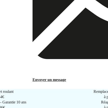
Envoyer un message
t roulant
Remplace
44€
à 
 Garantie 10 ans
Réag
286€
à 