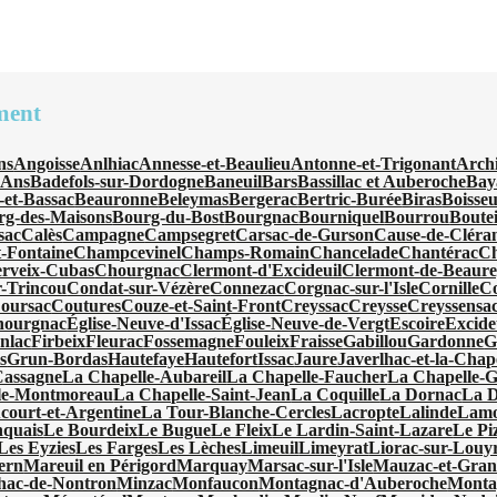
ment
ns
Angoisse
Anlhiac
Annesse-et-Beaulieu
Antonne-et-Trigonant
Arch
'Ans
Badefols-sur-Dordogne
Baneuil
Bars
Bassillac et Auberoche
Bay
-et-Bassac
Beauronne
Beleymas
Bergerac
Bertric-Burée
Biras
Boisseu
rg-des-Maisons
Bourg-du-Bost
Bourgnac
Bourniquel
Bourrou
Boutei
sac
Calès
Campagne
Campsegret
Carsac-de-Gurson
Cause-de-Cléra
-Fontaine
Champcevinel
Champs-Romain
Chancelade
Chantérac
Ch
rveix-Cubas
Chourgnac
Clermont-d'Excideuil
Clermont-de-Beaur
-Trincou
Condat-sur-Vézère
Connezac
Corgnac-sur-l'Isle
Cornille
C
oursac
Coutures
Couze-et-Saint-Front
Creyssac
Creysse
Creyssensac
hourgnac
Église-Neuve-d'Issac
Église-Neuve-de-Vergt
Escoire
Excide
nlac
Firbeix
Fleurac
Fossemagne
Fouleix
Fraisse
Gabillou
Gardonne
G
s
Grun-Bordas
Hautefaye
Hautefort
Issac
Jaure
Javerlhac-et-la-Chap
Cassagne
La Chapelle-Aubareil
La Chapelle-Faucher
La Chapelle-
le-Montmoreau
La Chapelle-Saint-Jean
La Coquille
La Dornac
La 
ourt-et-Argentine
La Tour-Blanche-Cercles
Lacropte
Lalinde
Lamo
quais
Le Bourdeix
Le Bugue
Le Fleix
Le Lardin-Saint-Lazare
Le Pi
Les Eyzies
Les Farges
Les Lèches
Limeuil
Limeyrat
Liorac-sur-Louy
ern
Mareuil en Périgord
Marquay
Marsac-sur-l'Isle
Mauzac-et-Gran
hac-de-Nontron
Minzac
Monfaucon
Montagnac-d'Auberoche
Monta