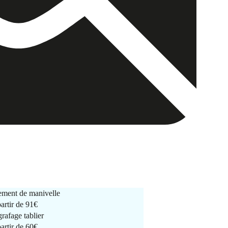
ment de manivelle
partir de
91€
rafage tablier
partir de
60€