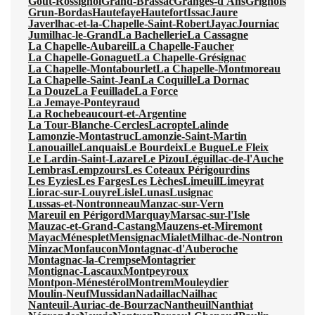
Gout-Rossignol
Grand-Brassac
Granges-d'Ans
Grignols
Grun-Bordas
Hautefaye
Hautefort
Issac
Jaure
Javerlhac-et-la-Chapelle-Saint-Robert
Jayac
Journiac
Jumilhac-le-Grand
La Bachellerie
La Cassagne
La Chapelle-Aubareil
La Chapelle-Faucher
La Chapelle-Gonaguet
La Chapelle-Grésignac
La Chapelle-Montabourlet
La Chapelle-Montmoreau
La Chapelle-Saint-Jean
La Coquille
La Dornac
La Douze
La Feuillade
La Force
La Jemaye-Ponteyraud
La Rochebeaucourt-et-Argentine
La Tour-Blanche-Cercles
Lacropte
Lalinde
Lamonzie-Montastruc
Lamonzie-Saint-Martin
Lanouaille
Lanquais
Le Bourdeix
Le Bugue
Le Fleix
Le Lardin-Saint-Lazare
Le Pizou
Léguillac-de-l'Auche
Lembras
Lempzours
Les Coteaux Périgourdins
Les Eyzies
Les Farges
Les Lèches
Limeuil
Limeyrat
Liorac-sur-Louyre
Lisle
Lunas
Lusignac
Lussas-et-Nontronneau
Manzac-sur-Vern
Mareuil en Périgord
Marquay
Marsac-sur-l'Isle
Mauzac-et-Grand-Castang
Mauzens-et-Miremont
Mayac
Ménesplet
Mensignac
Mialet
Milhac-de-Nontron
Minzac
Monfaucon
Montagnac-d'Auberoche
Montagnac-la-Crempse
Montagrier
Montignac-Lascaux
Montpeyroux
Montpon-Ménestérol
Montrem
Mouleydier
Moulin-Neuf
Mussidan
Nadaillac
Nailhac
Nanteuil-Auriac-de-Bourzac
Nantheuil
Nanthiat