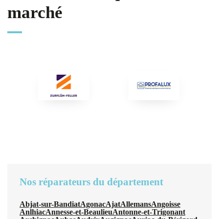
marché
Nos réparateurs du département
Abjat-sur-Bandiat
Agonac
Ajat
Allemans
Angoisse
Anlhiac
Annesse-et-Beaulieu
Antonne-et-Trigonant