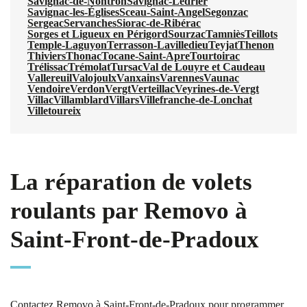
Savignac-de-Nontron
Savignac-Lédrier
Savignac-les-Églises
Sceau-Saint-Angel
Segonzac
Sergeac
Servanches
Siorac-de-Ribérac
Sorges et Ligueux en Périgord
Sourzac
Tamniès
Teillots
Temple-Laguyon
Terrasson-Lavilledieu
Teyjat
Thenon
Thiviers
Thonac
Tocane-Saint-Apre
Tourtoirac
Trélissac
Trémolat
Tursac
Val de Louyre et Caudeau
Vallereuil
Valojoulx
Vanxains
Varennes
Vaunac
Vendoire
Verdon
Vergt
Verteillac
Veyrines-de-Vergt
Villac
Villamblard
Villars
Villefranche-de-Lonchat
Villetoureix
La réparation de volets
roulants par Removo à
Saint-Front-de-Pradoux
Contactez Removo à Saint-Front-de-Pradoux pour programmer