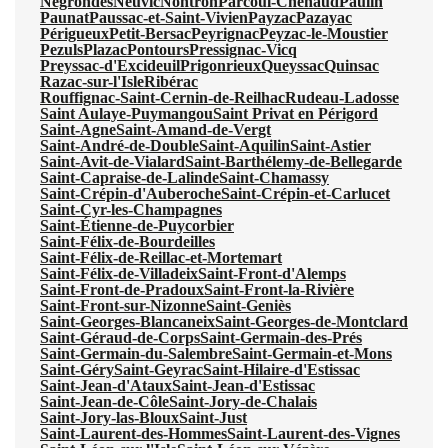
Négrondes
Neuvic
Nontron
Parcoul-Chenaud
Paulin
Paunat
Paussac-et-Saint-Vivien
Payzac
Pazayac
Périgueux
Petit-Bersac
Peyrignac
Peyzac-le-Moustier
Pezuls
Plazac
Pontours
Pressignac-Vicq
Preyssac-d'Excideuil
Prigonrieux
Queyssac
Quinsac
Razac-sur-l'Isle
Ribérac
Rouffignac-Saint-Cernin-de-Reilhac
Rudeau-Ladosse
Saint Aulaye-Puymangou
Saint Privat en Périgord
Saint-Agne
Saint-Amand-de-Vergt
Saint-André-de-Double
Saint-Aquilin
Saint-Astier
Saint-Avit-de-Vialard
Saint-Barthélemy-de-Bellegarde
Saint-Capraise-de-Lalinde
Saint-Chamassy
Saint-Crépin-d'Auberoche
Saint-Crépin-et-Carlucet
Saint-Cyr-les-Champagnes
Saint-Étienne-de-Puycorbier
Saint-Félix-de-Bourdeilles
Saint-Félix-de-Reillac-et-Mortemart
Saint-Félix-de-Villadeix
Saint-Front-d'Alemps
Saint-Front-de-Pradoux
Saint-Front-la-Rivière
Saint-Front-sur-Nizonne
Saint-Geniès
Saint-Georges-Blancaneix
Saint-Georges-de-Montclard
Saint-Géraud-de-Corps
Saint-Germain-des-Prés
Saint-Germain-du-Salembre
Saint-Germain-et-Mons
Saint-Géry
Saint-Geyrac
Saint-Hilaire-d'Estissac
Saint-Jean-d'Ataux
Saint-Jean-d'Estissac
Saint-Jean-de-Côle
Saint-Jory-de-Chalais
Saint-Jory-las-Bloux
Saint-Just
Saint-Laurent-des-Hommes
Saint-Laurent-des-Vignes