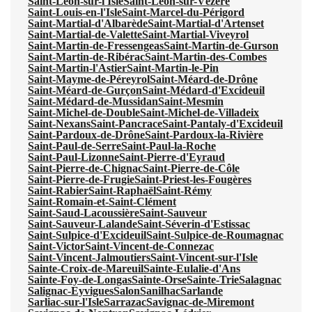
Saint-Léon-sur-l'Isle
Saint-Léon-sur-Vézère
Saint-Louis-en-l'Isle
Saint-Marcel-du-Périgord
Saint-Martial-d'Albarède
Saint-Martial-d'Artenset
Saint-Martial-de-Valette
Saint-Martial-Viveyrol
Saint-Martin-de-Fressengeas
Saint-Martin-de-Gurson
Saint-Martin-de-Ribérac
Saint-Martin-des-Combes
Saint-Martin-l'Astier
Saint-Martin-le-Pin
Saint-Mayme-de-Péreyrol
Saint-Méard-de-Drône
Saint-Méard-de-Gurçon
Saint-Médard-d'Excideuil
Saint-Médard-de-Mussidan
Saint-Mesmin
Saint-Michel-de-Double
Saint-Michel-de-Villadeix
Saint-Nexans
Saint-Pancrace
Saint-Pantaly-d'Excideuil
Saint-Pardoux-de-Drône
Saint-Pardoux-la-Rivière
Saint-Paul-de-Serre
Saint-Paul-la-Roche
Saint-Paul-Lizonne
Saint-Pierre-d'Eyraud
Saint-Pierre-de-Chignac
Saint-Pierre-de-Côle
Saint-Pierre-de-Frugie
Saint-Priest-les-Fougères
Saint-Rabier
Saint-Raphaël
Saint-Rémy
Saint-Romain-et-Saint-Clément
Saint-Saud-Lacoussière
Saint-Sauveur
Saint-Sauveur-Lalande
Saint-Séverin-d'Estissac
Saint-Sulpice-d'Excideuil
Saint-Sulpice-de-Roumagnac
Saint-Victor
Saint-Vincent-de-Connezac
Saint-Vincent-Jalmoutiers
Saint-Vincent-sur-l'Isle
Sainte-Croix-de-Mareuil
Sainte-Eulalie-d'Ans
Sainte-Foy-de-Longas
Sainte-Orse
Sainte-Trie
Salagnac
Salignac-Eyvigues
Salon
Sanilhac
Sarlande
Sarliac-sur-l'Isle
Sarrazac
Savignac-de-Miremont