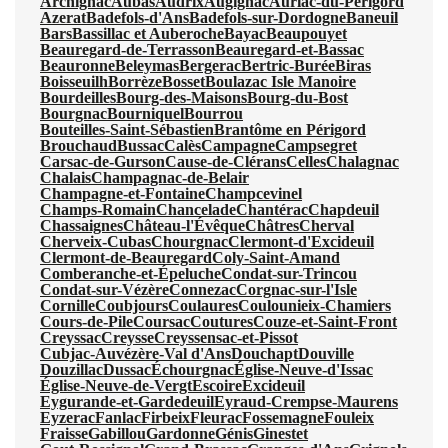
Archignac
Aubas
Audrix
Augignac
Auriac-du-Périgord
Azerat
Badefols-d'Ans
Badefols-sur-Dordogne
Baneuil
Bars
Bassillac et Auberoche
Bayac
Beaupouyet
Beauregard-de-Terrasson
Beauregard-et-Bassac
Beauronne
Beleymas
Bergerac
Bertric-Burée
Biras
Boisseuilh
Borrèze
Bosset
Boulazac Isle Manoire
Bourdeilles
Bourg-des-Maisons
Bourg-du-Bost
Bourgnac
Bourniquel
Bourrou
Bouteilles-Saint-Sébastien
Brantôme en Périgord
Brouchaud
Bussac
Calès
Campagne
Campsegret
Carsac-de-Gurson
Cause-de-Clérans
Celles
Chalagnac
Chalais
Champagnac-de-Belair
Champagne-et-Fontaine
Champcevinel
Champs-Romain
Chancelade
Chantérac
Chapdeuil
Chassaignes
Château-l'Évêque
Châtres
Cherval
Cherveix-Cubas
Chourgnac
Clermont-d'Excideuil
Clermont-de-Beauregard
Coly-Saint-Amand
Comberanche-et-Épeluche
Condat-sur-Trincou
Condat-sur-Vézère
Connezac
Corgnac-sur-l'Isle
Cornille
Coubjours
Coulaures
Coulounieix-Chamiers
Cours-de-Pile
Coursac
Coutures
Couze-et-Saint-Front
Creyssac
Creysse
Creyssensac-et-Pissot
Cubjac-Auvézère-Val d'Ans
Douchapt
Douville
Douzillac
Dussac
Échourgnac
Église-Neuve-d'Issac
Église-Neuve-de-Vergt
Escoire
Excideuil
Eygurande-et-Gardedeuil
Eyraud-Crempse-Maurens
Eyzerac
Fanlac
Firbeix
Fleurac
Fossemagne
Fouleix
Fraisse
Gabillou
Gardonne
Génis
Ginestet