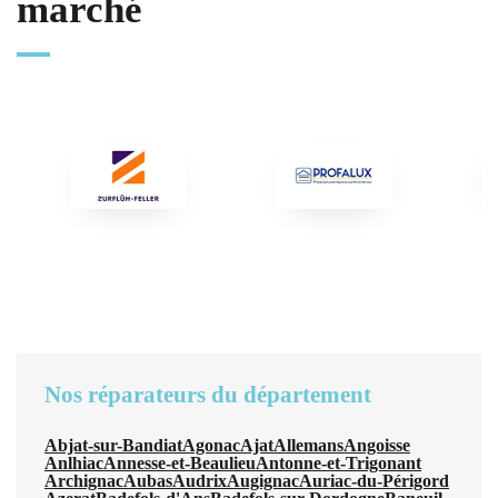
marché
Nos réparateurs du département
Abjat-sur-Bandiat
Agonac
Ajat
Allemans
Angoisse
Anlhiac
Annesse-et-Beaulieu
Antonne-et-Trigonant
Archignac
Aubas
Audrix
Augignac
Auriac-du-Périgord