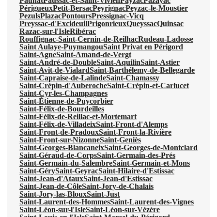
Paunat
Paussac-et-Saint-Vivien
Payzac
Pazayac
Périgueux
Petit-Bersac
Peyrignac
Peyzac-le-Moustier
Pezuls
Plazac
Pontours
Pressignac-Vicq
Preyssac-d'Excideuil
Prigonrieux
Queyssac
Quinsac
Razac-sur-l'Isle
Ribérac
Rouffignac-Saint-Cernin-de-Reilhac
Rudeau-Ladosse
Saint Aulaye-Puymangou
Saint Privat en Périgord
Saint-Agne
Saint-Amand-de-Vergt
Saint-André-de-Double
Saint-Aquilin
Saint-Astier
Saint-Avit-de-Vialard
Saint-Barthélemy-de-Bellegarde
Saint-Capraise-de-Lalinde
Saint-Chamassy
Saint-Crépin-d'Auberoche
Saint-Crépin-et-Carlucet
Saint-Cyr-les-Champagnes
Saint-Étienne-de-Puycorbier
Saint-Félix-de-Bourdeilles
Saint-Félix-de-Reillac-et-Mortemart
Saint-Félix-de-Villadeix
Saint-Front-d'Alemps
Saint-Front-de-Pradoux
Saint-Front-la-Rivière
Saint-Front-sur-Nizonne
Saint-Geniès
Saint-Georges-Blancaneix
Saint-Georges-de-Montclard
Saint-Géraud-de-Corps
Saint-Germain-des-Prés
Saint-Germain-du-Salembre
Saint-Germain-et-Mons
Saint-Géry
Saint-Geyrac
Saint-Hilaire-d'Estissac
Saint-Jean-d'Ataux
Saint-Jean-d'Estissac
Saint-Jean-de-Côle
Saint-Jory-de-Chalais
Saint-Jory-las-Bloux
Saint-Just
Saint-Laurent-des-Hommes
Saint-Laurent-des-Vignes
Saint-Léon-sur-l'Isle
Saint-Léon-sur-Vézère