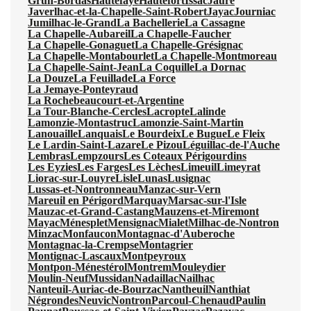
Grun-Bordas
Hautefaye
Hautefort
Issac
Jaure
Javerlhac-et-la-Chapelle-Saint-Robert
Jayac
Journiac
Jumilhac-le-Grand
La Bachellerie
La Cassagne
La Chapelle-Aubareil
La Chapelle-Faucher
La Chapelle-Gonaguet
La Chapelle-Grésignac
La Chapelle-Montabourlet
La Chapelle-Montmoreau
La Chapelle-Saint-Jean
La Coquille
La Dornac
La Douze
La Feuillade
La Force
La Jemaye-Ponteyraud
La Rochebeaucourt-et-Argentine
La Tour-Blanche-Cercles
Lacropte
Lalinde
Lamonzie-Montastruc
Lamonzie-Saint-Martin
Lanouaille
Lanquais
Le Bourdeix
Le Bugue
Le Fleix
Le Lardin-Saint-Lazare
Le Pizou
Léguillac-de-l'Auche
Lembras
Lempzours
Les Coteaux Périgourdins
Les Eyzies
Les Farges
Les Lèches
Limeuil
Limeyrat
Liorac-sur-Louyre
Lisle
Lunas
Lusignac
Lussas-et-Nontronneau
Manzac-sur-Vern
Mareuil en Périgord
Marquay
Marsac-sur-l'Isle
Mauzac-et-Grand-Castang
Mauzens-et-Miremont
Mayac
Ménesplet
Mensignac
Mialet
Milhac-de-Nontron
Minzac
Monfaucon
Montagnac-d'Auberoche
Montagnac-la-Crempse
Montagrier
Montignac-Lascaux
Montpeyroux
Montpon-Ménestérol
Montrem
Mouleydier
Moulin-Neuf
Mussidan
Nadaillac
Nailhac
Nanteuil-Auriac-de-Bourzac
Nantheuil
Nanthiat
Négrondes
Neuvic
Nontron
Parcoul-Chenaud
Paulin