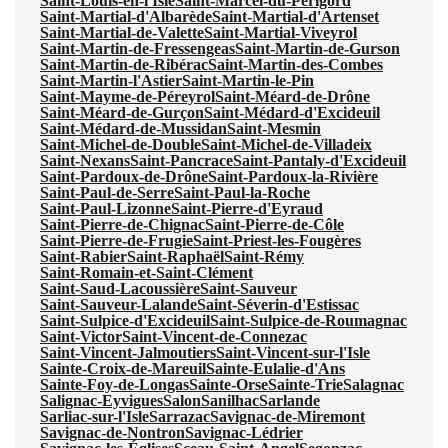
Saint-Louis-en-l'Isle
Saint-Marcel-du-Périgord
Saint-Martial-d'Albarède
Saint-Martial-d'Artenset
Saint-Martial-de-Valette
Saint-Martial-Viveyrol
Saint-Martin-de-Fressengeas
Saint-Martin-de-Gurson
Saint-Martin-de-Ribérac
Saint-Martin-des-Combes
Saint-Martin-l'Astier
Saint-Martin-le-Pin
Saint-Mayme-de-Péreyrol
Saint-Méard-de-Drône
Saint-Méard-de-Gurçon
Saint-Médard-d'Excideuil
Saint-Médard-de-Mussidan
Saint-Mesmin
Saint-Michel-de-Double
Saint-Michel-de-Villadeix
Saint-Nexans
Saint-Pancrace
Saint-Pantaly-d'Excideuil
Saint-Pardoux-de-Drône
Saint-Pardoux-la-Rivière
Saint-Paul-de-Serre
Saint-Paul-la-Roche
Saint-Paul-Lizonne
Saint-Pierre-d'Eyraud
Saint-Pierre-de-Chignac
Saint-Pierre-de-Côle
Saint-Pierre-de-Frugie
Saint-Priest-les-Fougères
Saint-Rabier
Saint-Raphaël
Saint-Rémy
Saint-Romain-et-Saint-Clément
Saint-Saud-Lacoussière
Saint-Sauveur
Saint-Sauveur-Lalande
Saint-Séverin-d'Estissac
Saint-Sulpice-d'Excideuil
Saint-Sulpice-de-Roumagnac
Saint-Victor
Saint-Vincent-de-Connezac
Saint-Vincent-Jalmoutiers
Saint-Vincent-sur-l'Isle
Sainte-Croix-de-Mareuil
Sainte-Eulalie-d'Ans
Sainte-Foy-de-Longas
Sainte-Orse
Sainte-Trie
Salagnac
Salignac-Eyvigues
Salon
Sanilhac
Sarlande
Sarliac-sur-l'Isle
Sarrazac
Savignac-de-Miremont
Savignac-de-Nontron
Savignac-Lédrier