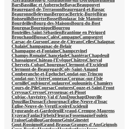
Azerat
Badefols-d'Ans
Badefols-sur-Dordogne
Baneuil
Bars
Bassillac et Auberoche
Bayac
Beaupouyet
Beauregard-de-Terrasson
Beauregard-et-Bassac
Beauronne
Beleymas
Bergerac
Bertric-Burée
Biras
Boisseuilh
Borrèze
Bosset
Boulazac Isle Manoire
Bourdeilles
Bourg-des-Maisons
Bourg-du-Bost
Bourgnac
Bourniquel
Bourrou
Bouteilles-Saint-Sébastien
Brantôme en Périgord
Brouchaud
Bussac
Calès
Campagne
Campsegret
Carsac-de-Gurson
Cause-de-Clérans
Celles
Chalagnac
Chalais
Champagnac-de-Belair
Champagne-et-Fontaine
Champcevinel
Champs-Romain
Chancelade
Chantérac
Chapdeuil
Chassaignes
Château-l'Évêque
Châtres
Cherval
Cherveix-Cubas
Chourgnac
Clermont-d'Excideuil
Clermont-de-Beauregard
Coly-Saint-Amand
Comberanche-et-Épeluche
Condat-sur-Trincou
Condat-sur-Vézère
Connezac
Corgnac-sur-l'Isle
Cornille
Coubjours
Coulaures
Coulounieix-Chamiers
Cours-de-Pile
Coursac
Coutures
Couze-et-Saint-Front
Creyssac
Creysse
Creyssensac-et-Pissot
Cubjac-Auvézère-Val d'Ans
Douchapt
Douville
Douzillac
Dussac
Échourgnac
Église-Neuve-d'Issac
Église-Neuve-de-Vergt
Escoire
Excideuil
Eygurande-et-Gardedeuil
Eyraud-Crempse-Maurens
Eyzerac
Fanlac
Firbeix
Fleurac
Fossemagne
Fouleix
Fraisse
Gabillou
Gardonne
Génis
Ginestet
Gout-Rossignol
Grand-Brassac
Granges-d'Ans
Grignols