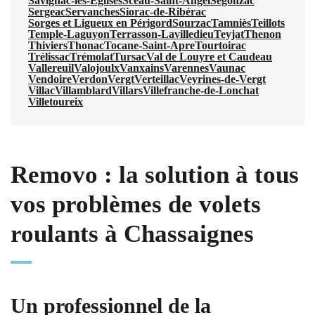
Savignac-les-Églises
Sceau-Saint-Angel
Segonzac
Sergeac
Servanches
Siorac-de-Ribérac
Sorges et Ligueux en Périgord
Sourzac
Tamniès
Teillots
Temple-Laguyon
Terrasson-Lavilledieu
Teyjat
Thenon
Thiviers
Thonac
Tocane-Saint-Apre
Tourtoirac
Trélissac
Trémolat
Tursac
Val de Louyre et Caudeau
Vallereuil
Valojoulx
Vanxains
Varennes
Vaunac
Vendoire
Verdon
Vergt
Verteillac
Veyrines-de-Vergt
Villac
Villamblard
Villars
Villefranche-de-Lonchat
Villetoureix
Removo : la solution à tous
vos problèmes de volets
roulants à Chassaignes
Un professionnel de la