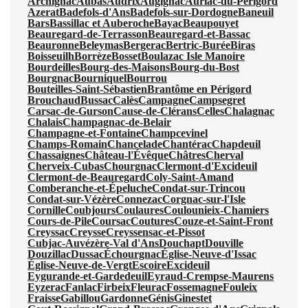
Archignac
Aubas
Audrix
Augignac
Auriac-du-Périgord
Azerat
Badefols-d'Ans
Badefols-sur-Dordogne
Baneuil
Bars
Bassillac et Auberoche
Bayac
Beaupouyet
Beauregard-de-Terrasson
Beauregard-et-Bassac
Beauronne
Beleymas
Bergerac
Bertric-Burée
Biras
Boisseuilh
Borrèze
Bosset
Boulazac Isle Manoire
Bourdeilles
Bourg-des-Maisons
Bourg-du-Bost
Bourgnac
Bourniquel
Bourrou
Bouteilles-Saint-Sébastien
Brantôme en Périgord
Brouchaud
Bussac
Calès
Campagne
Campsegret
Carsac-de-Gurson
Cause-de-Clérans
Celles
Chalagnac
Chalais
Champagnac-de-Belair
Champagne-et-Fontaine
Champcevinel
Champs-Romain
Chancelade
Chantérac
Chapdeuil
Chassaignes
Château-l'Évêque
Châtres
Cherval
Cherveix-Cubas
Chourgnac
Clermont-d'Excideuil
Clermont-de-Beauregard
Coly-Saint-Amand
Comberanche-et-Épeluche
Condat-sur-Trincou
Condat-sur-Vézère
Connezac
Corgnac-sur-l'Isle
Cornille
Coubjours
Coulaures
Coulounieix-Chamiers
Cours-de-Pile
Coursac
Coutures
Couze-et-Saint-Front
Creyssac
Creysse
Creyssensac-et-Pissot
Cubjac-Auvézère-Val d'Ans
Douchapt
Douville
Douzillac
Dussac
Échourgnac
Église-Neuve-d'Issac
Église-Neuve-de-Vergt
Escoire
Excideuil
Eygurande-et-Gardedeuil
Eyraud-Crempse-Maurens
Eyzerac
Fanlac
Firbeix
Fleurac
Fossemagne
Fouleix
Fraisse
Gabillou
Gardonne
Génis
Ginestet