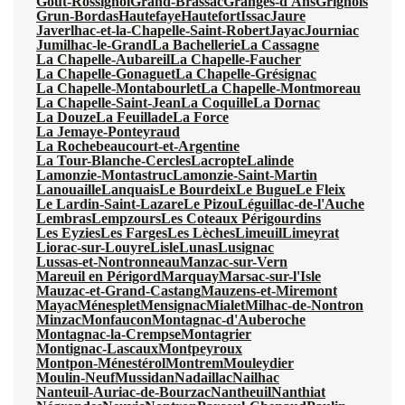
Gout-Rossignol
Grand-Brassac
Granges-d'Ans
Grignols
Grun-Bordas
Hautefaye
Hautefort
Issac
Jaure
Javerlhac-et-la-Chapelle-Saint-Robert
Jayac
Journiac
Jumilhac-le-Grand
La Bachellerie
La Cassagne
La Chapelle-Aubareil
La Chapelle-Faucher
La Chapelle-Gonaguet
La Chapelle-Grésignac
La Chapelle-Montabourlet
La Chapelle-Montmoreau
La Chapelle-Saint-Jean
La Coquille
La Dornac
La Douze
La Feuillade
La Force
La Jemaye-Ponteyraud
La Rochebeaucourt-et-Argentine
La Tour-Blanche-Cercles
Lacropte
Lalinde
Lamonzie-Montastruc
Lamonzie-Saint-Martin
Lanouaille
Lanquais
Le Bourdeix
Le Bugue
Le Fleix
Le Lardin-Saint-Lazare
Le Pizou
Léguillac-de-l'Auche
Lembras
Lempzours
Les Coteaux Périgourdins
Les Eyzies
Les Farges
Les Lèches
Limeuil
Limeyrat
Liorac-sur-Louyre
Lisle
Lunas
Lusignac
Lussas-et-Nontronneau
Manzac-sur-Vern
Mareuil en Périgord
Marquay
Marsac-sur-l'Isle
Mauzac-et-Grand-Castang
Mauzens-et-Miremont
Mayac
Ménesplet
Mensignac
Mialet
Milhac-de-Nontron
Minzac
Monfaucon
Montagnac-d'Auberoche
Montagnac-la-Crempse
Montagrier
Montignac-Lascaux
Montpeyroux
Montpon-Ménestérol
Montrem
Mouleydier
Moulin-Neuf
Mussidan
Nadaillac
Nailhac
Nanteuil-Auriac-de-Bourzac
Nantheuil
Nanthiat