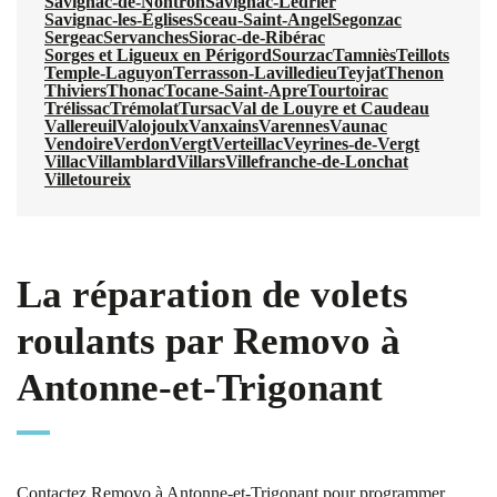
Savignac-de-Nontron
Savignac-Lédrier
Savignac-les-Églises
Sceau-Saint-Angel
Segonzac
Sergeac
Servanches
Siorac-de-Ribérac
Sorges et Ligueux en Périgord
Sourzac
Tamniès
Teillots
Temple-Laguyon
Terrasson-Lavilledieu
Teyjat
Thenon
Thiviers
Thonac
Tocane-Saint-Apre
Tourtoirac
Trélissac
Trémolat
Tursac
Val de Louyre et Caudeau
Vallereuil
Valojoulx
Vanxains
Varennes
Vaunac
Vendoire
Verdon
Vergt
Verteillac
Veyrines-de-Vergt
Villac
Villamblard
Villars
Villefranche-de-Lonchat
Villetoureix
La réparation de volets
roulants par Removo à
Antonne-et-Trigonant
Contactez Removo à Antonne-et-Trigonant pour programmer