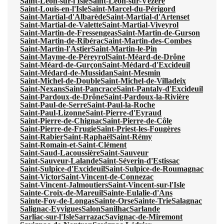
Saint-Léon-sur-l'Isle
Saint-Léon-sur-Vézère
Saint-Louis-en-l'Isle
Saint-Marcel-du-Périgord
Saint-Martial-d'Albarède
Saint-Martial-d'Artenset
Saint-Martial-de-Valette
Saint-Martial-Viveyrol
Saint-Martin-de-Fressengeas
Saint-Martin-de-Gurson
Saint-Martin-de-Ribérac
Saint-Martin-des-Combes
Saint-Martin-l'Astier
Saint-Martin-le-Pin
Saint-Mayme-de-Péreyrol
Saint-Méard-de-Drône
Saint-Méard-de-Gurçon
Saint-Médard-d'Excideuil
Saint-Médard-de-Mussidan
Saint-Mesmin
Saint-Michel-de-Double
Saint-Michel-de-Villadeix
Saint-Nexans
Saint-Pancrace
Saint-Pantaly-d'Excideuil
Saint-Pardoux-de-Drône
Saint-Pardoux-la-Rivière
Saint-Paul-de-Serre
Saint-Paul-la-Roche
Saint-Paul-Lizonne
Saint-Pierre-d'Eyraud
Saint-Pierre-de-Chignac
Saint-Pierre-de-Côle
Saint-Pierre-de-Frugie
Saint-Priest-les-Fougères
Saint-Rabier
Saint-Raphaël
Saint-Rémy
Saint-Romain-et-Saint-Clément
Saint-Saud-Lacoussière
Saint-Sauveur
Saint-Sauveur-Lalande
Saint-Séverin-d'Estissac
Saint-Sulpice-d'Excideuil
Saint-Sulpice-de-Roumagnac
Saint-Victor
Saint-Vincent-de-Connezac
Saint-Vincent-Jalmoutiers
Saint-Vincent-sur-l'Isle
Sainte-Croix-de-Mareuil
Sainte-Eulalie-d'Ans
Sainte-Foy-de-Longas
Sainte-Orse
Sainte-Trie
Salagnac
Salignac-Eyvigues
Salon
Sanilhac
Sarlande
Sarliac-sur-l'Isle
Sarrazac
Savignac-de-Miremont