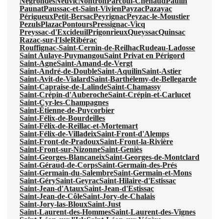
Négrondes
Neuvic
Nontron
Parcoul-Chenaud
Paulin
Paunat
Paussac-et-Saint-Vivien
Payzac
Pazayac
Périgueux
Petit-Bersac
Peyrignac
Peyzac-le-Moustier
Pezuls
Plazac
Pontours
Pressignac-Vicq
Preyssac-d'Excideuil
Prigonrieux
Queyssac
Quinsac
Razac-sur-l'Isle
Ribérac
Rouffignac-Saint-Cernin-de-Reilhac
Rudeau-Ladosse
Saint Aulaye-Puymangou
Saint Privat en Périgord
Saint-Agne
Saint-Amand-de-Vergt
Saint-André-de-Double
Saint-Aquilin
Saint-Astier
Saint-Avit-de-Vialard
Saint-Barthélemy-de-Bellegarde
Saint-Capraise-de-Lalinde
Saint-Chamassy
Saint-Crépin-d'Auberoche
Saint-Crépin-et-Carlucet
Saint-Cyr-les-Champagnes
Saint-Étienne-de-Puycorbier
Saint-Félix-de-Bourdeilles
Saint-Félix-de-Reillac-et-Mortemart
Saint-Félix-de-Villadeix
Saint-Front-d'Alemps
Saint-Front-de-Pradoux
Saint-Front-la-Rivière
Saint-Front-sur-Nizonne
Saint-Geniès
Saint-Georges-Blancaneix
Saint-Georges-de-Montclard
Saint-Géraud-de-Corps
Saint-Germain-des-Prés
Saint-Germain-du-Salembre
Saint-Germain-et-Mons
Saint-Géry
Saint-Geyrac
Saint-Hilaire-d'Estissac
Saint-Jean-d'Ataux
Saint-Jean-d'Estissac
Saint-Jean-de-Côle
Saint-Jory-de-Chalais
Saint-Jory-las-Bloux
Saint-Just
Saint-Laurent-des-Hommes
Saint-Laurent-des-Vignes