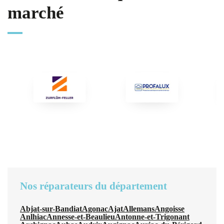
marché
Nos réparateurs du département
Abjat-sur-Bandiat
Agonac
Ajat
Allemans
Angoisse
Anlhiac
Annesse-et-Beaulieu
Antonne-et-Trigonant