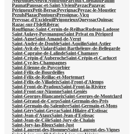
Négrondes
Neuvic
Nontron
Parcoul-Chenaud
Paulin
Paunat
Paussac-et-Saint-Vivien
Payzac
Pazayac
Périgueux
Petit-Bersac
Peyrignac
Peyzac-le-Moustier
Pezuls
Plazac
Pontours
Pressignac-Vicq
Preyssac-d'Excideuil
Prigonrieux
Queyssac
Quinsac
Razac-sur-l'Isle
Ribérac
Rouffignac-Saint-Cernin-de-Reilhac
Rudeau-Ladosse
Saint Aulaye-Puymangou
Saint Privat en Périgord
Saint-Agne
Saint-Amand-de-Vergt
Saint-André-de-Double
Saint-Aquilin
Saint-Astier
Saint-Avit-de-Vialard
Saint-Barthélemy-de-Bellegarde
Saint-Capraise-de-Lalinde
Saint-Chamassy
Saint-Crépin-d'Auberoche
Saint-Crépin-et-Carlucet
Saint-Cyr-les-Champagnes
Saint-Étienne-de-Puycorbier
Saint-Félix-de-Bourdeilles
Saint-Félix-de-Reillac-et-Mortemart
Saint-Félix-de-Villadeix
Saint-Front-d'Alemps
Saint-Front-de-Pradoux
Saint-Front-la-Rivière
Saint-Front-sur-Nizonne
Saint-Geniès
Saint-Georges-Blancaneix
Saint-Georges-de-Montclard
Saint-Géraud-de-Corps
Saint-Germain-des-Prés
Saint-Germain-du-Salembre
Saint-Germain-et-Mons
Saint-Géry
Saint-Geyrac
Saint-Hilaire-d'Estissac
Saint-Jean-d'Ataux
Saint-Jean-d'Estissac
Saint-Jean-de-Côle
Saint-Jory-de-Chalais
Saint-Jory-las-Bloux
Saint-Just
Saint-Laurent-des-Hommes
Saint-Laurent-des-Vignes