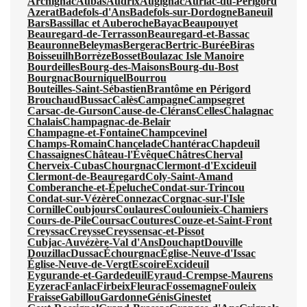
Archignac
Aubas
Audrix
Augignac
Auriac-du-Périgord
Azerat
Badefols-d'Ans
Badefols-sur-Dordogne
Baneuil
Bars
Bassillac et Auberoche
Bayac
Beaupouyet
Beauregard-de-Terrasson
Beauregard-et-Bassac
Beauronne
Beleymas
Bergerac
Bertric-Burée
Biras
Boisseuilh
Borrèze
Bosset
Boulazac Isle Manoire
Bourdeilles
Bourg-des-Maisons
Bourg-du-Bost
Bourgnac
Bourniquel
Bourrou
Bouteilles-Saint-Sébastien
Brantôme en Périgord
Brouchaud
Bussac
Calès
Campagne
Campsegret
Carsac-de-Gurson
Cause-de-Clérans
Celles
Chalagnac
Chalais
Champagnac-de-Belair
Champagne-et-Fontaine
Champcevinel
Champs-Romain
Chancelade
Chantérac
Chapdeuil
Chassaignes
Château-l'Évêque
Châtres
Cherval
Cherveix-Cubas
Chourgnac
Clermont-d'Excideuil
Clermont-de-Beauregard
Coly-Saint-Amand
Comberanche-et-Épeluche
Condat-sur-Trincou
Condat-sur-Vézère
Connezac
Corgnac-sur-l'Isle
Cornille
Coubjours
Coulaures
Coulounieix-Chamiers
Cours-de-Pile
Coursac
Coutures
Couze-et-Saint-Front
Creyssac
Creysse
Creyssensac-et-Pissot
Cubjac-Auvézère-Val d'Ans
Douchapt
Douville
Douzillac
Dussac
Échourgnac
Église-Neuve-d'Issac
Église-Neuve-de-Vergt
Escoire
Excideuil
Eygurande-et-Gardedeuil
Eyraud-Crempse-Maurens
Eyzerac
Fanlac
Firbeix
Fleurac
Fossemagne
Fouleix
Fraisse
Gabillou
Gardonne
Génis
Ginestet