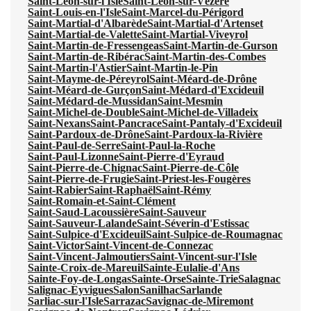
Saint-Léon-sur-l'Isle
Saint-Léon-sur-Vézère
Saint-Louis-en-l'Isle
Saint-Marcel-du-Périgord
Saint-Martial-d'Albarède
Saint-Martial-d'Artenset
Saint-Martial-de-Valette
Saint-Martial-Viveyrol
Saint-Martin-de-Fressengeas
Saint-Martin-de-Gurson
Saint-Martin-de-Ribérac
Saint-Martin-des-Combes
Saint-Martin-l'Astier
Saint-Martin-le-Pin
Saint-Mayme-de-Péreyrol
Saint-Méard-de-Drône
Saint-Méard-de-Gurçon
Saint-Médard-d'Excideuil
Saint-Médard-de-Mussidan
Saint-Mesmin
Saint-Michel-de-Double
Saint-Michel-de-Villadeix
Saint-Nexans
Saint-Pancrace
Saint-Pantaly-d'Excideuil
Saint-Pardoux-de-Drône
Saint-Pardoux-la-Rivière
Saint-Paul-de-Serre
Saint-Paul-la-Roche
Saint-Paul-Lizonne
Saint-Pierre-d'Eyraud
Saint-Pierre-de-Chignac
Saint-Pierre-de-Côle
Saint-Pierre-de-Frugie
Saint-Priest-les-Fougères
Saint-Rabier
Saint-Raphaël
Saint-Rémy
Saint-Romain-et-Saint-Clément
Saint-Saud-Lacoussière
Saint-Sauveur
Saint-Sauveur-Lalande
Saint-Séverin-d'Estissac
Saint-Sulpice-d'Excideuil
Saint-Sulpice-de-Roumagnac
Saint-Victor
Saint-Vincent-de-Connezac
Saint-Vincent-Jalmoutiers
Saint-Vincent-sur-l'Isle
Sainte-Croix-de-Mareuil
Sainte-Eulalie-d'Ans
Sainte-Foy-de-Longas
Sainte-Orse
Sainte-Trie
Salagnac
Salignac-Eyvigues
Salon
Sanilhac
Sarlande
Sarliac-sur-l'Isle
Sarrazac
Savignac-de-Miremont