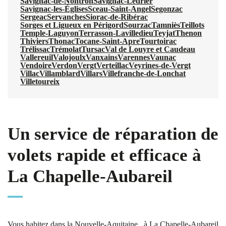
Savignac-de-Nontron
Savignac-Lédrier
Savignac-les-Églises
Sceau-Saint-Angel
Segonzac
Sergeac
Servanches
Siorac-de-Ribérac
Sorges et Ligueux en Périgord
Sourzac
Tamniès
Teillots
Temple-Laguyon
Terrasson-Lavilledieu
Teyjat
Thenon
Thiviers
Thonac
Tocane-Saint-Apre
Tourtoirac
Trélissac
Trémolat
Tursac
Val de Louyre et Caudeau
Vallereuil
Valojoulx
Vanxains
Varennes
Vaunac
Vendoire
Verdon
Vergt
Verteillac
Veyrines-de-Vergt
Villac
Villamblard
Villars
Villefranche-de-Lonchat
Villetoureix
Un service de réparation de
volets rapide et efficace à
La Chapelle-Aubareil
Vous habitez dans la Nouvelle-Aquitaine , à La Chapelle-Aubareil