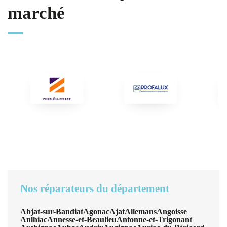
marché
Nos réparateurs du département
Abjat-sur-Bandiat
Agonac
Ajat
Allemans
Angoisse
Anlhiac
Annesse-et-Beaulieu
Antonne-et-Trigonant