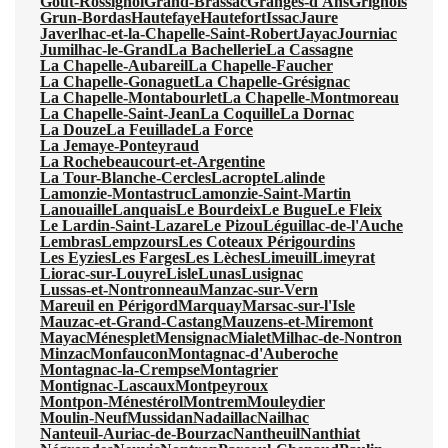
Gout-Rossignol
Grand-Brassac
Granges-d'Ans
Grignols
Grun-Bordas
Hautefaye
Hautefort
Issac
Jaure
Javerlhac-et-la-Chapelle-Saint-Robert
Jayac
Journiac
Jumilhac-le-Grand
La Bachellerie
La Cassagne
La Chapelle-Aubareil
La Chapelle-Faucher
La Chapelle-Gonaguet
La Chapelle-Grésignac
La Chapelle-Montabourlet
La Chapelle-Montmoreau
La Chapelle-Saint-Jean
La Coquille
La Dornac
La Douze
La Feuillade
La Force
La Jemaye-Ponteyraud
La Rochebeaucourt-et-Argentine
La Tour-Blanche-Cercles
Lacropte
Lalinde
Lamonzie-Montastruc
Lamonzie-Saint-Martin
Lanouaille
Lanquais
Le Bourdeix
Le Bugue
Le Fleix
Le Lardin-Saint-Lazare
Le Pizou
Léguillac-de-l'Auche
Lembras
Lempzours
Les Coteaux Périgourdins
Les Eyzies
Les Farges
Les Lèches
Limeuil
Limeyrat
Liorac-sur-Louyre
Lisle
Lunas
Lusignac
Lussas-et-Nontronneau
Manzac-sur-Vern
Mareuil en Périgord
Marquay
Marsac-sur-l'Isle
Mauzac-et-Grand-Castang
Mauzens-et-Miremont
Mayac
Ménesplet
Mensignac
Mialet
Milhac-de-Nontron
Minzac
Monfaucon
Montagnac-d'Auberoche
Montagnac-la-Crempse
Montagrier
Montignac-Lascaux
Montpeyroux
Montpon-Ménestérol
Montrem
Mouleydier
Moulin-Neuf
Mussidan
Nadaillac
Nailhac
Nanteuil-Auriac-de-Bourzac
Nantheuil
Nanthiat