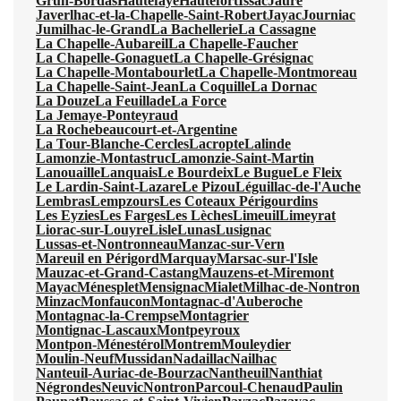
Grun-Bordas
Hautefaye
Hautefort
Issac
Jaure
Javerlhac-et-la-Chapelle-Saint-Robert
Jayac
Journiac
Jumilhac-le-Grand
La Bachellerie
La Cassagne
La Chapelle-Aubareil
La Chapelle-Faucher
La Chapelle-Gonaguet
La Chapelle-Grésignac
La Chapelle-Montabourlet
La Chapelle-Montmoreau
La Chapelle-Saint-Jean
La Coquille
La Dornac
La Douze
La Feuillade
La Force
La Jemaye-Ponteyraud
La Rochebeaucourt-et-Argentine
La Tour-Blanche-Cercles
Lacropte
Lalinde
Lamonzie-Montastruc
Lamonzie-Saint-Martin
Lanouaille
Lanquais
Le Bourdeix
Le Bugue
Le Fleix
Le Lardin-Saint-Lazare
Le Pizou
Léguillac-de-l'Auche
Lembras
Lempzours
Les Coteaux Périgourdins
Les Eyzies
Les Farges
Les Lèches
Limeuil
Limeyrat
Liorac-sur-Louyre
Lisle
Lunas
Lusignac
Lussas-et-Nontronneau
Manzac-sur-Vern
Mareuil en Périgord
Marquay
Marsac-sur-l'Isle
Mauzac-et-Grand-Castang
Mauzens-et-Miremont
Mayac
Ménesplet
Mensignac
Mialet
Milhac-de-Nontron
Minzac
Monfaucon
Montagnac-d'Auberoche
Montagnac-la-Crempse
Montagrier
Montignac-Lascaux
Montpeyroux
Montpon-Ménestérol
Montrem
Mouleydier
Moulin-Neuf
Mussidan
Nadaillac
Nailhac
Nanteuil-Auriac-de-Bourzac
Nantheuil
Nanthiat
Négrondes
Neuvic
Nontron
Parcoul-Chenaud
Paulin