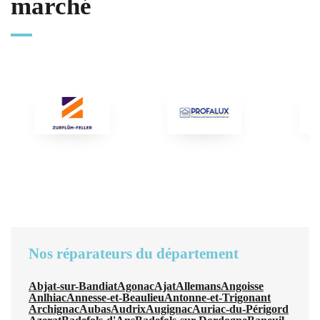
marché
Nos réparateurs du département
Abjat-sur-Bandiat
Agonac
Ajat
Allemans
Angoisse
Anlhiac
Annesse-et-Beaulieu
Antonne-et-Trigonant
Archignac
Aubas
Audrix
Augignac
Auriac-du-Périgord