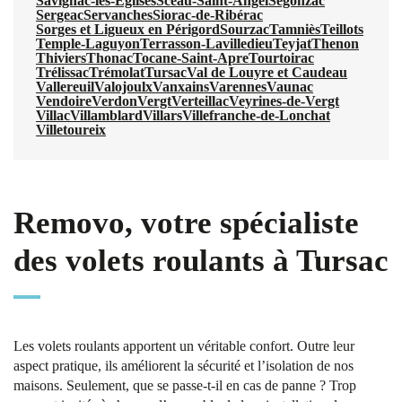
Savignac-les-Églises
Sceau-Saint-Angel
Segonzac
Sergeac
Servanches
Siorac-de-Ribérac
Sorges et Ligueux en Périgord
Sourzac
Tamniès
Teillots
Temple-Laguyon
Terrasson-Lavilledieu
Teyjat
Thenon
Thiviers
Thonac
Tocane-Saint-Apre
Tourtoirac
Trélissac
Trémolat
Tursac
Val de Louyre et Caudeau
Vallereuil
Valojoulx
Vanxains
Varennes
Vaunac
Vendoire
Verdon
Vergt
Verteillac
Veyrines-de-Vergt
Villac
Villamblard
Villars
Villefranche-de-Lonchat
Villetoureix
Removo, votre spécialiste
des volets roulants à Tursac
Les volets roulants apportent un véritable confort. Outre leur
aspect pratique, ils améliorent la sécurité et l’isolation de nos
maisons. Seulement, que se passe-t-il en cas de panne ? Trop