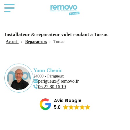
Installateur & réparateur volet roulant à Tursac
Accueil
›
Réparateurs
›
Tursac
Yann Chenic
24000 - Périgueux
perigueux@removo.fr
06 22 80 16 19
Avis Google
5.0