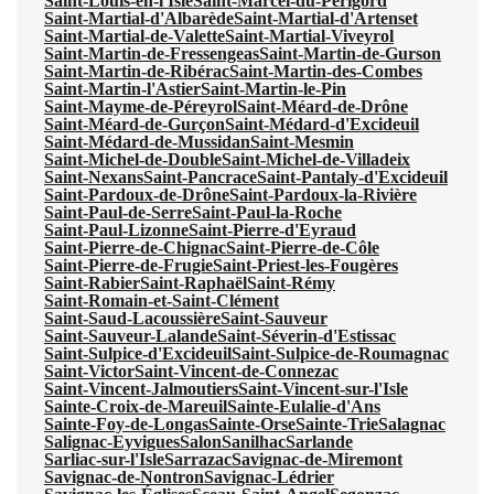
Saint-Louis-en-l'Isle
Saint-Marcel-du-Périgord
Saint-Martial-d'Albarède
Saint-Martial-d'Artenset
Saint-Martial-de-Valette
Saint-Martial-Viveyrol
Saint-Martin-de-Fressengeas
Saint-Martin-de-Gurson
Saint-Martin-de-Ribérac
Saint-Martin-des-Combes
Saint-Martin-l'Astier
Saint-Martin-le-Pin
Saint-Mayme-de-Péreyrol
Saint-Méard-de-Drône
Saint-Méard-de-Gurçon
Saint-Médard-d'Excideuil
Saint-Médard-de-Mussidan
Saint-Mesmin
Saint-Michel-de-Double
Saint-Michel-de-Villadeix
Saint-Nexans
Saint-Pancrace
Saint-Pantaly-d'Excideuil
Saint-Pardoux-de-Drône
Saint-Pardoux-la-Rivière
Saint-Paul-de-Serre
Saint-Paul-la-Roche
Saint-Paul-Lizonne
Saint-Pierre-d'Eyraud
Saint-Pierre-de-Chignac
Saint-Pierre-de-Côle
Saint-Pierre-de-Frugie
Saint-Priest-les-Fougères
Saint-Rabier
Saint-Raphaël
Saint-Rémy
Saint-Romain-et-Saint-Clément
Saint-Saud-Lacoussière
Saint-Sauveur
Saint-Sauveur-Lalande
Saint-Séverin-d'Estissac
Saint-Sulpice-d'Excideuil
Saint-Sulpice-de-Roumagnac
Saint-Victor
Saint-Vincent-de-Connezac
Saint-Vincent-Jalmoutiers
Saint-Vincent-sur-l'Isle
Sainte-Croix-de-Mareuil
Sainte-Eulalie-d'Ans
Sainte-Foy-de-Longas
Sainte-Orse
Sainte-Trie
Salagnac
Salignac-Eyvigues
Salon
Sanilhac
Sarlande
Sarliac-sur-l'Isle
Sarrazac
Savignac-de-Miremont
Savignac-de-Nontron
Savignac-Lédrier