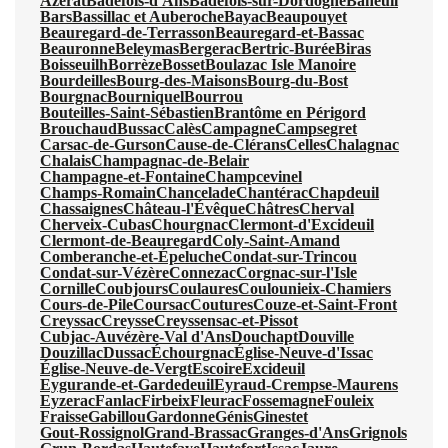
Azerat
Badefols-d'Ans
Badefols-sur-Dordogne
Baneuil
Bars
Bassillac et Auberoche
Bayac
Beaupouyet
Beauregard-de-Terrasson
Beauregard-et-Bassac
Beauronne
Beleymas
Bergerac
Bertric-Burée
Biras
Boisseuilh
Borrèze
Bosset
Boulazac Isle Manoire
Bourdeilles
Bourg-des-Maisons
Bourg-du-Bost
Bourgnac
Bourniquel
Bourrou
Bouteilles-Saint-Sébastien
Brantôme en Périgord
Brouchaud
Bussac
Calès
Campagne
Campsegret
Carsac-de-Gurson
Cause-de-Clérans
Celles
Chalagnac
Chalais
Champagnac-de-Belair
Champagne-et-Fontaine
Champcevinel
Champs-Romain
Chancelade
Chantérac
Chapdeuil
Chassaignes
Château-l'Évêque
Châtres
Cherval
Cherveix-Cubas
Chourgnac
Clermont-d'Excideuil
Clermont-de-Beauregard
Coly-Saint-Amand
Comberanche-et-Épeluche
Condat-sur-Trincou
Condat-sur-Vézère
Connezac
Corgnac-sur-l'Isle
Cornille
Coubjours
Coulaures
Coulounieix-Chamiers
Cours-de-Pile
Coursac
Coutures
Couze-et-Saint-Front
Creyssac
Creysse
Creyssensac-et-Pissot
Cubjac-Auvézère-Val d'Ans
Douchapt
Douville
Douzillac
Dussac
Échourgnac
Église-Neuve-d'Issac
Église-Neuve-de-Vergt
Escoire
Excideuil
Eygurande-et-Gardedeuil
Eyraud-Crempse-Maurens
Eyzerac
Fanlac
Firbeix
Fleurac
Fossemagne
Fouleix
Fraisse
Gabillou
Gardonne
Génis
Ginestet
Gout-Rossignol
Grand-Brassac
Granges-d'Ans
Grignols