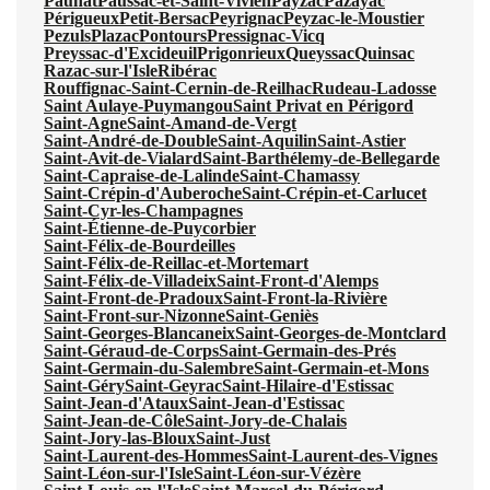
Paunat
Paussac-et-Saint-Vivien
Payzac
Pazayac
Périgueux
Petit-Bersac
Peyrignac
Peyzac-le-Moustier
Pezuls
Plazac
Pontours
Pressignac-Vicq
Preyssac-d'Excideuil
Prigonrieux
Queyssac
Quinsac
Razac-sur-l'Isle
Ribérac
Rouffignac-Saint-Cernin-de-Reilhac
Rudeau-Ladosse
Saint Aulaye-Puymangou
Saint Privat en Périgord
Saint-Agne
Saint-Amand-de-Vergt
Saint-André-de-Double
Saint-Aquilin
Saint-Astier
Saint-Avit-de-Vialard
Saint-Barthélemy-de-Bellegarde
Saint-Capraise-de-Lalinde
Saint-Chamassy
Saint-Crépin-d'Auberoche
Saint-Crépin-et-Carlucet
Saint-Cyr-les-Champagnes
Saint-Étienne-de-Puycorbier
Saint-Félix-de-Bourdeilles
Saint-Félix-de-Reillac-et-Mortemart
Saint-Félix-de-Villadeix
Saint-Front-d'Alemps
Saint-Front-de-Pradoux
Saint-Front-la-Rivière
Saint-Front-sur-Nizonne
Saint-Geniès
Saint-Georges-Blancaneix
Saint-Georges-de-Montclard
Saint-Géraud-de-Corps
Saint-Germain-des-Prés
Saint-Germain-du-Salembre
Saint-Germain-et-Mons
Saint-Géry
Saint-Geyrac
Saint-Hilaire-d'Estissac
Saint-Jean-d'Ataux
Saint-Jean-d'Estissac
Saint-Jean-de-Côle
Saint-Jory-de-Chalais
Saint-Jory-las-Bloux
Saint-Just
Saint-Laurent-des-Hommes
Saint-Laurent-des-Vignes
Saint-Léon-sur-l'Isle
Saint-Léon-sur-Vézère