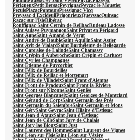
Paunat
Paussac-et-Saint-Vivien
Payzac
Pazayac
Périgueux
Petit-Bersac
Peyrignac
Peyzac-le-Moustier
Pezuls
Plazac
Pontours
Pressignac-Vicq
Preyssac-d'Excideuil
Prigonrieux
Queyssac
Quinsac
Razac-sur-l'Isle
Ribérac
Rouffignac-Saint-Cernin-de-Reilhac
Rudeau-Ladosse
Saint Aulaye-Puymangou
Saint Privat en Périgord
Saint-Agne
Saint-Amand-de-Vergt
Saint-André-de-Double
Saint-Aquilin
Saint-Astier
Saint-Avit-de-Vialard
Saint-Barthélemy-de-Bellegarde
Saint-Capraise-de-Lalinde
Saint-Chamassy
Saint-Crépin-d'Auberoche
Saint-Crépin-et-Carlucet
Saint-Cyr-les-Champagnes
Saint-Étienne-de-Puycorbier
Saint-Félix-de-Bourdeilles
Saint-Félix-de-Reillac-et-Mortemart
Saint-Félix-de-Villadeix
Saint-Front-d'Alemps
Saint-Front-de-Pradoux
Saint-Front-la-Rivière
Saint-Front-sur-Nizonne
Saint-Geniès
Saint-Georges-Blancaneix
Saint-Georges-de-Montclard
Saint-Géraud-de-Corps
Saint-Germain-des-Prés
Saint-Germain-du-Salembre
Saint-Germain-et-Mons
Saint-Géry
Saint-Geyrac
Saint-Hilaire-d'Estissac
Saint-Jean-d'Ataux
Saint-Jean-d'Estissac
Saint-Jean-de-Côle
Saint-Jory-de-Chalais
Saint-Jory-las-Bloux
Saint-Just
Saint-Laurent-des-Hommes
Saint-Laurent-des-Vignes
Saint-Léon-sur-l'Isle
Saint-Léon-sur-Vézère