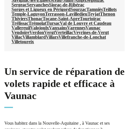
Savignac-les-Églises
Sceau-Saint-Angel
Segonzac
Sergeac
Servanches
Siorac-de-Ribérac
Sorges et Ligueux en Périgord
Sourzac
Tamniès
Teillots
Temple-Laguyon
Terrasson-Lavilledieu
Teyjat
Thenon
Thiviers
Thonac
Tocane-Saint-Apre
Tourtoirac
Trélissac
Trémolat
Tursac
Val de Louyre et Caudeau
Vallereuil
Valojoulx
Vanxains
Varennes
Vaunac
Vendoire
Verdon
Vergt
Verteillac
Veyrines-de-Vergt
Villac
Villamblard
Villars
Villefranche-de-Lonchat
Villetoureix
Un service de réparation de
volets rapide et efficace à
Vaunac
Vous habitez dans la Nouvelle-Aquitaine , à Vaunac et ses