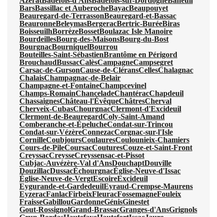
Azerat
Badefols-d'Ans
Badefols-sur-Dordogne
Baneuil
Bars
Bassillac et Auberoche
Bayac
Beaupouyet
Beauregard-de-Terrasson
Beauregard-et-Bassac
Beauronne
Beleymas
Bergerac
Bertric-Burée
Biras
Boisseuilh
Borrèze
Bosset
Boulazac Isle Manoire
Bourdeilles
Bourg-des-Maisons
Bourg-du-Bost
Bourgnac
Bourniquel
Bourrou
Bouteilles-Saint-Sébastien
Brantôme en Périgord
Brouchaud
Bussac
Calès
Campagne
Campsegret
Carsac-de-Gurson
Cause-de-Clérans
Celles
Chalagnac
Chalais
Champagnac-de-Belair
Champagne-et-Fontaine
Champcevinel
Champs-Romain
Chancelade
Chantérac
Chapdeuil
Chassaignes
Château-l'Évêque
Châtres
Cherval
Cherveix-Cubas
Chourgnac
Clermont-d'Excideuil
Clermont-de-Beauregard
Coly-Saint-Amand
Comberanche-et-Épeluche
Condat-sur-Trincou
Condat-sur-Vézère
Connezac
Corgnac-sur-l'Isle
Cornille
Coubjours
Coulaures
Coulounieix-Chamiers
Cours-de-Pile
Coursac
Coutures
Couze-et-Saint-Front
Creyssac
Creysse
Creyssensac-et-Pissot
Cubjac-Auvézère-Val d'Ans
Douchapt
Douville
Douzillac
Dussac
Échourgnac
Église-Neuve-d'Issac
Église-Neuve-de-Vergt
Escoire
Excideuil
Eygurande-et-Gardedeuil
Eyraud-Crempse-Maurens
Eyzerac
Fanlac
Firbeix
Fleurac
Fossemagne
Fouleix
Fraisse
Gabillou
Gardonne
Génis
Ginestet
Gout-Rossignol
Grand-Brassac
Granges-d'Ans
Grignols