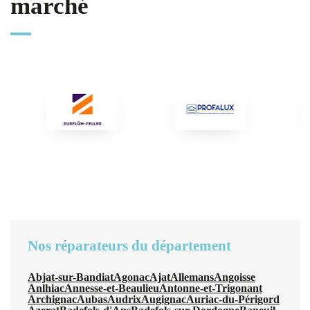
marché
Nos réparateurs du département
Abjat-sur-Bandiat
Agonac
Ajat
Allemans
Angoisse
Anlhiac
Annesse-et-Beaulieu
Antonne-et-Trigonant
Archignac
Aubas
Audrix
Augignac
Auriac-du-Périgord