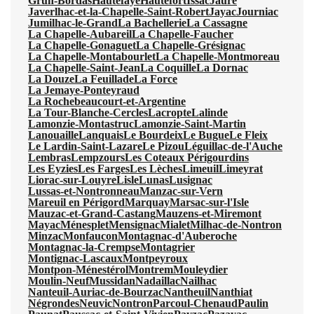
Grun-Bordas
Hautefaye
Hautefort
Issac
Jaure
Javerlhac-et-la-Chapelle-Saint-Robert
Jayac
Journiac
Jumilhac-le-Grand
La Bachellerie
La Cassagne
La Chapelle-Aubareil
La Chapelle-Faucher
La Chapelle-Gonaguet
La Chapelle-Grésignac
La Chapelle-Montabourlet
La Chapelle-Montmoreau
La Chapelle-Saint-Jean
La Coquille
La Dornac
La Douze
La Feuillade
La Force
La Jemaye-Ponteyraud
La Rochebeaucourt-et-Argentine
La Tour-Blanche-Cercles
Lacropte
Lalinde
Lamonzie-Montastruc
Lamonzie-Saint-Martin
Lanouaille
Lanquais
Le Bourdeix
Le Bugue
Le Fleix
Le Lardin-Saint-Lazare
Le Pizou
Léguillac-de-l'Auche
Lembras
Lempzours
Les Coteaux Périgourdins
Les Eyzies
Les Farges
Les Lèches
Limeuil
Limeyrat
Liorac-sur-Louyre
Lisle
Lunas
Lusignac
Lussas-et-Nontronneau
Manzac-sur-Vern
Mareuil en Périgord
Marquay
Marsac-sur-l'Isle
Mauzac-et-Grand-Castang
Mauzens-et-Miremont
Mayac
Ménesplet
Mensignac
Mialet
Milhac-de-Nontron
Minzac
Monfaucon
Montagnac-d'Auberoche
Montagnac-la-Crempse
Montagrier
Montignac-Lascaux
Montpeyroux
Montpon-Ménestérol
Montrem
Mouleydier
Moulin-Neuf
Mussidan
Nadaillac
Nailhac
Nanteuil-Auriac-de-Bourzac
Nantheuil
Nanthiat
Négrondes
Neuvic
Nontron
Parcoul-Chenaud
Paulin