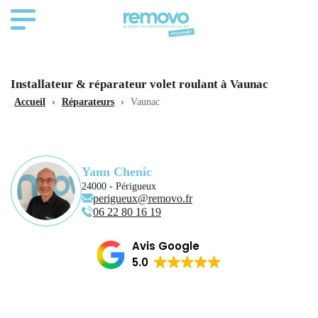
Installateur & réparateur volet roulant à Vaunac
Accueil
›
Réparateurs
›
Vaunac
Yann Chenic
24000 - Périgueux
perigueux@removo.fr
06 22 80 16 19
Avis Google
5.0