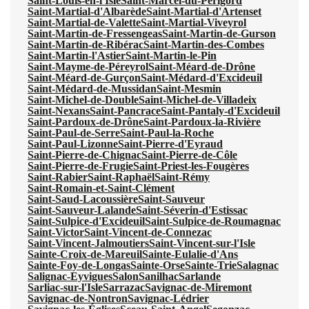
Saint-Louis-en-l'Isle
Saint-Marcel-du-Périgord
Saint-Martial-d'Albarède
Saint-Martial-d'Artenset
Saint-Martial-de-Valette
Saint-Martial-Viveyrol
Saint-Martin-de-Fressengeas
Saint-Martin-de-Gurson
Saint-Martin-de-Ribérac
Saint-Martin-des-Combes
Saint-Martin-l'Astier
Saint-Martin-le-Pin
Saint-Mayme-de-Péreyrol
Saint-Méard-de-Drône
Saint-Méard-de-Gurçon
Saint-Médard-d'Excideuil
Saint-Médard-de-Mussidan
Saint-Mesmin
Saint-Michel-de-Double
Saint-Michel-de-Villadeix
Saint-Nexans
Saint-Pancrace
Saint-Pantaly-d'Excideuil
Saint-Pardoux-de-Drône
Saint-Pardoux-la-Rivière
Saint-Paul-de-Serre
Saint-Paul-la-Roche
Saint-Paul-Lizonne
Saint-Pierre-d'Eyraud
Saint-Pierre-de-Chignac
Saint-Pierre-de-Côle
Saint-Pierre-de-Frugie
Saint-Priest-les-Fougères
Saint-Rabier
Saint-Raphaël
Saint-Rémy
Saint-Romain-et-Saint-Clément
Saint-Saud-Lacoussière
Saint-Sauveur
Saint-Sauveur-Lalande
Saint-Séverin-d'Estissac
Saint-Sulpice-d'Excideuil
Saint-Sulpice-de-Roumagnac
Saint-Victor
Saint-Vincent-de-Connezac
Saint-Vincent-Jalmoutiers
Saint-Vincent-sur-l'Isle
Sainte-Croix-de-Mareuil
Sainte-Eulalie-d'Ans
Sainte-Foy-de-Longas
Sainte-Orse
Sainte-Trie
Salagnac
Salignac-Eyvigues
Salon
Sanilhac
Sarlande
Sarliac-sur-l'Isle
Sarrazac
Savignac-de-Miremont
Savignac-de-Nontron
Savignac-Lédrier