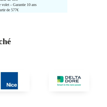
e volet – Garantie 10 ans
artir de 577€
ché