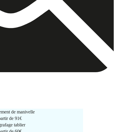
ment de manivelle
partir de
91€
rafage tablier
partir de
60€