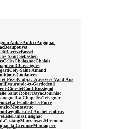
ignac
Aubas
Audrix
Augignac
ac
Beaupouyet
ilh
Borrèze
Bosset
lles-Saint-Sébastien
ns
Celles
Chalagnac
Chalais
apdeuil
Chassaignes
egard
Coly-Saint-Amand
oubjours
Coulaures
-et-Pissot
Cubjac-Auvézère-Val d'Ans
uil
Eygurande-et-Gardedeuil
énis
Ginestet
Gout-Rossignol
elle-Saint-Robert
Jayac
Journiac
Gonaguet
La Chapelle-Grésignac
Douze
La Feuillade
La Force
nzie-Montastruc
zou
Léguillac-de-l'Auche
Lembras
re
Lisle
Lunas
Lusignac
d-Castang
Mauzens-et-Miremont
gnac-la-Crempse
Montagrier