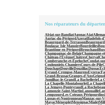
Nos réparateurs du départe
Abjat-sur-Bandiat
Agonac
Ajat
Allema
Auriac-du-Périgord
Azerat
Badefols-d
Beauregard-de-Terrasson
Beauregard
Boulazac Isle Manoire
Bourdeilles
Bou
Brantôme en Périgord
Brouchaud
Bus
Champagnac-de-Belair
Champagne-et
Château-l'Évêque
Châtres
Cherval
Che
Comberanche-et-Épeluche
Condat-sur
Coulounieix-Chamiers
Cours-de-Pile
C
Douchapt
Douville
Douzillac
Dussac
Éc
Eyraud-Crempse-Maurens
Eyzerac
Fa
Grand-Brassac
Granges-d'Ans
Grignol
Jumilhac-le-Grand
La Bachellerie
La 
La Chapelle-Montabourlet
La Chapel
La Jemaye-Ponteyraud
La Rochebeauc
Lamonzie-Saint-Martin
Lanouaille
Lan
Lempzours
Les Coteaux Périgourdins
Lussas-et-Nontronneau
Manzac-sur-V
Mayac
Ménesplet
Mensignac
Mialet
Mil