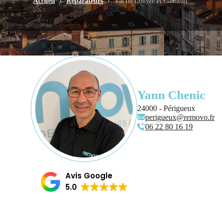
Accueil
›
Réparateurs
›
Val de Louyre et Caudeau
Yann Chenic
24000 - Périgueux
perigueux@removo.fr
06 22 80 16 19
Avis Google
5.0