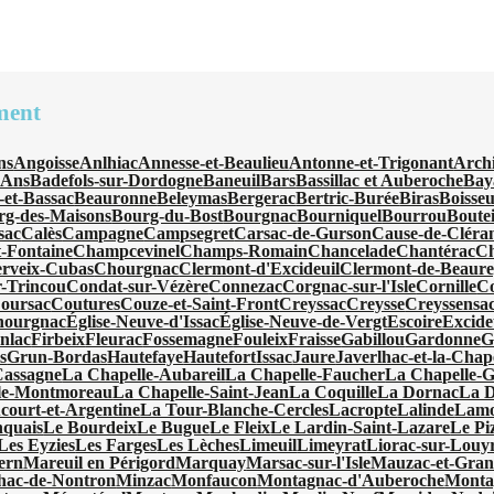
ment
ns
Angoisse
Anlhiac
Annesse-et-Beaulieu
Antonne-et-Trigonant
Arch
'Ans
Badefols-sur-Dordogne
Baneuil
Bars
Bassillac et Auberoche
Bay
-et-Bassac
Beauronne
Beleymas
Bergerac
Bertric-Burée
Biras
Boisseu
rg-des-Maisons
Bourg-du-Bost
Bourgnac
Bourniquel
Bourrou
Boutei
sac
Calès
Campagne
Campsegret
Carsac-de-Gurson
Cause-de-Cléra
-Fontaine
Champcevinel
Champs-Romain
Chancelade
Chantérac
Ch
rveix-Cubas
Chourgnac
Clermont-d'Excideuil
Clermont-de-Beaur
-Trincou
Condat-sur-Vézère
Connezac
Corgnac-sur-l'Isle
Cornille
C
oursac
Coutures
Couze-et-Saint-Front
Creyssac
Creysse
Creyssensac
hourgnac
Église-Neuve-d'Issac
Église-Neuve-de-Vergt
Escoire
Excide
nlac
Firbeix
Fleurac
Fossemagne
Fouleix
Fraisse
Gabillou
Gardonne
G
s
Grun-Bordas
Hautefaye
Hautefort
Issac
Jaure
Javerlhac-et-la-Chap
Cassagne
La Chapelle-Aubareil
La Chapelle-Faucher
La Chapelle-
le-Montmoreau
La Chapelle-Saint-Jean
La Coquille
La Dornac
La 
ourt-et-Argentine
La Tour-Blanche-Cercles
Lacropte
Lalinde
Lamo
quais
Le Bourdeix
Le Bugue
Le Fleix
Le Lardin-Saint-Lazare
Le Pi
Les Eyzies
Les Farges
Les Lèches
Limeuil
Limeyrat
Liorac-sur-Louy
ern
Mareuil en Périgord
Marquay
Marsac-sur-l'Isle
Mauzac-et-Gran
hac-de-Nontron
Minzac
Monfaucon
Montagnac-d'Auberoche
Monta