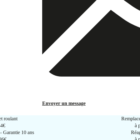
Envoyer un message
t roulant
Remplace
44€
à 
 Garantie 10 ans
Réag
286€
à 