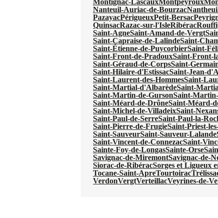
Montignac-Lascaux
Montpeyroux
Mon
Nanteuil-Auriac-de-Bourzac
Nantheui
Pazayac
Périgueux
Petit-Bersac
Peyrig
Quinsac
Razac-sur-l'Isle
Ribérac
Rouffi
Saint-Agne
Saint-Amand-de-Vergt
Sai
Saint-Capraise-de-Lalinde
Saint-Cha
Saint-Étienne-de-Puycorbier
Saint-Fél
Saint-Front-de-Pradoux
Saint-Front-l
Saint-Géraud-de-Corps
Saint-Germain
Saint-Hilaire-d'Estissac
Saint-Jean-d'
Saint-Laurent-des-Hommes
Saint-Lau
Saint-Martial-d'Albarède
Saint-Martia
Saint-Martin-de-Gurson
Saint-Martin
Saint-Méard-de-Drône
Saint-Méard-d
Saint-Michel-de-Villadeix
Saint-Nexan
Saint-Paul-de-Serre
Saint-Paul-la-Roc
Saint-Pierre-de-Frugie
Saint-Priest-le
Saint-Sauveur
Saint-Sauveur-Lalande
Saint-Vincent-de-Connezac
Saint-Vinc
Sainte-Foy-de-Longas
Sainte-Orse
Sain
Savignac-de-Miremont
Savignac-de-N
Siorac-de-Ribérac
Sorges et Ligueux 
Tocane-Saint-Apre
Tourtoirac
Trélissa
Verdon
Vergt
Verteillac
Veyrines-de-Ve