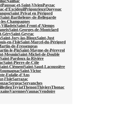
llac
Nailhac
t
Paussac-et-Saint-Vivien
Payzac
ac-d'Excideuil
Prigonrieux
Queyssac
mangou
Saint Privat en Périgord
d
Saint-Barthélemy-de-Bellegarde
r-les-Champagnes
-Villadeix
Saint-Front-d'Alemps
aneix
Saint-Georges-de-Montclard
t-Géry
Saint-Geyrac
s
Saint-Jory-las-Bloux
Saint-Just
uis-en-l'Isle
Saint-Marcel-du-Périgord
Martin-de-Fressengeas
artin-le-Pin
Saint-Mayme-de-Péreyrol
int-Mesmin
Saint-Michel-de-Double
e
Saint-Pardoux-la-Rivière
ac
Saint-Pierre-de-Côle
Saint-Clément
Saint-Saud-Lacoussière
e-Roumagnac
Saint-Victor
nte-Eulalie-d'Ans
r-l'Isle
Sarrazac
onzac
Sergeac
Servanches
lledieu
Teyjat
Thenon
Thiviers
Thonac
xains
Varennes
Vaunac
Vendoire