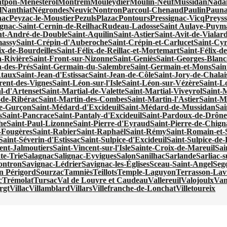
tpon-Ménestérol
Montrem
Mouleydier
Moulin-Neuf
Mussidan
Nadai
l
Nanthiat
Négrondes
Neuvic
Nontron
Parcoul-Chenaud
Paulin
Pauna
nac
Peyzac-le-Moustier
Pezuls
Plazac
Pontours
Pressignac-Vicq
Preyss
gnac-Saint-Cernin-de-Reilhac
Rudeau-Ladosse
Saint Aulaye-Puy
nt-André-de-Double
Saint-Aquilin
Saint-Astier
Saint-Avit-de-Vialar
massy
Saint-Crépin-d'Auberoche
Saint-Crépin-et-Carlucet
Saint-Cy
ix-de-Bourdeilles
Saint-Félix-de-Reillac-et-Mortemart
Saint-Félix-de
a-Rivière
Saint-Front-sur-Nizonne
Saint-Geniès
Saint-Georges-Blanc
-des-Prés
Saint-Germain-du-Salembre
Saint-Germain-et-Mons
Sain
Ataux
Saint-Jean-d'Estissac
Saint-Jean-de-Côle
Saint-Jory-de-Chalai
rent-des-Vignes
Saint-Léon-sur-l'Isle
Saint-Léon-sur-Vézère
Saint-Lo
l-d'Artenset
Saint-Martial-de-Valette
Saint-Martial-Viveyrol
Saint-
-de-Ribérac
Saint-Martin-des-Combes
Saint-Martin-l'Astier
Saint-M
e-Gurçon
Saint-Médard-d'Excideuil
Saint-Médard-de-Mussidan
Sa
s
Saint-Pancrace
Saint-Pantaly-d'Excideuil
Saint-Pardoux-de-Drôn
he
Saint-Paul-Lizonne
Saint-Pierre-d'Eyraud
Saint-Pierre-de-Chign
s-Fougères
Saint-Rabier
Saint-Raphaël
Saint-Rémy
Saint-Romain-et-
Saint-Séverin-d'Estissac
Saint-Sulpice-d'Excideuil
Saint-Sulpice-d
ent-Jalmoutiers
Saint-Vincent-sur-l'Isle
Sainte-Croix-de-Mareuil
Sai
te-Trie
Salagnac
Salignac-Eyvigues
Salon
Sanilhac
Sarlande
Sarliac-su
ontron
Savignac-Lédrier
Savignac-les-Églises
Sceau-Saint-Angel
Seg
en Périgord
Sourzac
Tamniès
Teillots
Temple-Laguyon
Terrasson-Lavi
c
Trémolat
Tursac
Val de Louyre et Caudeau
Vallereuil
Valojoulx
Van
rgt
Villac
Villamblard
Villars
Villefranche-de-Lonchat
Villetoureix