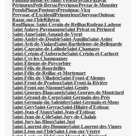
Paunat
Paussac-et-Saint-Vivien
Payzac
Pazayac
Périgueux
Petit-Bersac
Peyrignac
Peyzac-le-Moustier
Pezuls
Plazac
Pontours
Pressignac-Vicq
Preyssac-d'Excideuil
Prigonrieux
Queyssac
Quinsac
Razac-sur-l'Isle
Ribérac
Rouffignac-Saint-Cernin-de-Reilhac
Rudeau-Ladosse
Saint Aulaye-Puymangou
Saint Privat en Périgord
Saint-Agne
Saint-Amand-de-Vergt
Saint-André-de-Double
Saint-Aquilin
Saint-Astier
Saint-Avit-de-Vialard
Saint-Barthélemy-de-Bellegarde
Saint-Capraise-de-Lalinde
Saint-Chamassy
Saint-Crépin-d'Auberoche
Saint-Crépin-et-Carlucet
Saint-Cyr-les-Champagnes
Saint-Étienne-de-Puycorbier
Saint-Félix-de-Bourdeilles
Saint-Félix-de-Reillac-et-Mortemart
Saint-Félix-de-Villadeix
Saint-Front-d'Alemps
Saint-Front-de-Pradoux
Saint-Front-la-Rivière
Saint-Front-sur-Nizonne
Saint-Geniès
Saint-Georges-Blancaneix
Saint-Georges-de-Montclard
Saint-Géraud-de-Corps
Saint-Germain-des-Prés
Saint-Germain-du-Salembre
Saint-Germain-et-Mons
Saint-Géry
Saint-Geyrac
Saint-Hilaire-d'Estissac
Saint-Jean-d'Ataux
Saint-Jean-d'Estissac
Saint-Jean-de-Côle
Saint-Jory-de-Chalais
Saint-Jory-las-Bloux
Saint-Just
Saint-Laurent-des-Hommes
Saint-Laurent-des-Vignes
Saint-Léon-sur-l'Isle
Saint-Léon-sur-Vézère