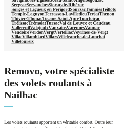
Savignac-les-Églises
Sceau-Saint-Angel
Segonzac
Sergeac
Servanches
Siorac-de-Ribérac
Sorges et Ligueux en Périgord
Sourzac
Tamniès
Teillots
Temple-Laguyon
Terrasson-Lavilledieu
Teyjat
Thenon
Thiviers
Thonac
Tocane-Saint-Apre
Tourtoirac
Trélissac
Trémolat
Tursac
Val de Louyre et Caudeau
Vallereuil
Valojoulx
Vanxains
Varennes
Vaunac
Vendoire
Verdon
Vergt
Verteillac
Veyrines-de-Vergt
Villac
Villamblard
Villars
Villefranche-de-Lonchat
Villetoureix
Removo, votre spécialiste
des volets roulants à
Nailhac
Les volets roulants apportent un véritable confort. Outre leur