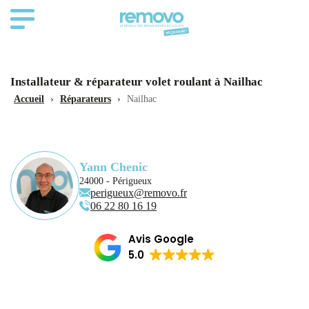
Installateur & réparateur volet roulant à Nailhac
Accueil
›
Réparateurs
›
Nailhac
Yann Chenic
24000 - Périgueux
perigueux@removo.fr
06 22 80 16 19
Avis Google
5.0