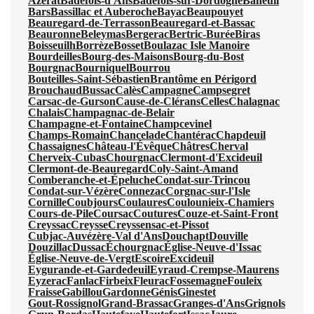
Azerat
Badefols-d'Ans
Badefols-sur-Dordogne
Baneuil
Bars
Bassillac et Auberoche
Bayac
Beaupouyet
Beauregard-de-Terrasson
Beauregard-et-Bassac
Beauronne
Beleymas
Bergerac
Bertric-Burée
Biras
Boisseuilh
Borrèze
Bosset
Boulazac Isle Manoire
Bourdeilles
Bourg-des-Maisons
Bourg-du-Bost
Bourgnac
Bourniquel
Bourrou
Bouteilles-Saint-Sébastien
Brantôme en Périgord
Brouchaud
Bussac
Calès
Campagne
Campsegret
Carsac-de-Gurson
Cause-de-Clérans
Celles
Chalagnac
Chalais
Champagnac-de-Belair
Champagne-et-Fontaine
Champcevinel
Champs-Romain
Chancelade
Chantérac
Chapdeuil
Chassaignes
Château-l'Évêque
Châtres
Cherval
Cherveix-Cubas
Chourgnac
Clermont-d'Excideuil
Clermont-de-Beauregard
Coly-Saint-Amand
Comberanche-et-Épeluche
Condat-sur-Trincou
Condat-sur-Vézère
Connezac
Corgnac-sur-l'Isle
Cornille
Coubjours
Coulaures
Coulounieix-Chamiers
Cours-de-Pile
Coursac
Coutures
Couze-et-Saint-Front
Creyssac
Creysse
Creyssensac-et-Pissot
Cubjac-Auvézère-Val d'Ans
Douchapt
Douville
Douzillac
Dussac
Échourgnac
Église-Neuve-d'Issac
Église-Neuve-de-Vergt
Escoire
Excideuil
Eygurande-et-Gardedeuil
Eyraud-Crempse-Maurens
Eyzerac
Fanlac
Firbeix
Fleurac
Fossemagne
Fouleix
Fraisse
Gabillou
Gardonne
Génis
Ginestet
Gout-Rossignol
Grand-Brassac
Granges-d'Ans
Grignols