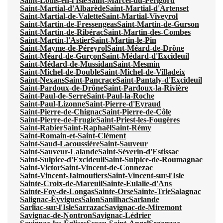
Saint-Louis-en-l'Isle
Saint-Marcel-du-Périgord
Saint-Martial-d'Albarède
Saint-Martial-d'Artenset
Saint-Martial-de-Valette
Saint-Martial-Viveyrol
Saint-Martin-de-Fressengeas
Saint-Martin-de-Gurson
Saint-Martin-de-Ribérac
Saint-Martin-des-Combes
Saint-Martin-l'Astier
Saint-Martin-le-Pin
Saint-Mayme-de-Péreyrol
Saint-Méard-de-Drône
Saint-Méard-de-Gurçon
Saint-Médard-d'Excideuil
Saint-Médard-de-Mussidan
Saint-Mesmin
Saint-Michel-de-Double
Saint-Michel-de-Villadeix
Saint-Nexans
Saint-Pancrace
Saint-Pantaly-d'Excideuil
Saint-Pardoux-de-Drône
Saint-Pardoux-la-Rivière
Saint-Paul-de-Serre
Saint-Paul-la-Roche
Saint-Paul-Lizonne
Saint-Pierre-d'Eyraud
Saint-Pierre-de-Chignac
Saint-Pierre-de-Côle
Saint-Pierre-de-Frugie
Saint-Priest-les-Fougères
Saint-Rabier
Saint-Raphaël
Saint-Rémy
Saint-Romain-et-Saint-Clément
Saint-Saud-Lacoussière
Saint-Sauveur
Saint-Sauveur-Lalande
Saint-Séverin-d'Estissac
Saint-Sulpice-d'Excideuil
Saint-Sulpice-de-Roumagnac
Saint-Victor
Saint-Vincent-de-Connezac
Saint-Vincent-Jalmoutiers
Saint-Vincent-sur-l'Isle
Sainte-Croix-de-Mareuil
Sainte-Eulalie-d'Ans
Sainte-Foy-de-Longas
Sainte-Orse
Sainte-Trie
Salagnac
Salignac-Eyvigues
Salon
Sanilhac
Sarlande
Sarliac-sur-l'Isle
Sarrazac
Savignac-de-Miremont
Savignac-de-Nontron
Savignac-Lédrier