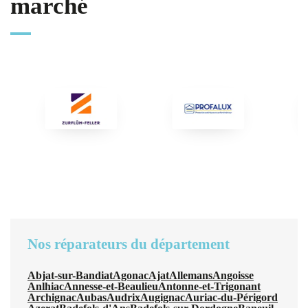
marché
Nos réparateurs du département
Abjat-sur-Bandiat
Agonac
Ajat
Allemans
Angoisse
Anlhiac
Annesse-et-Beaulieu
Antonne-et-Trigonant
Archignac
Aubas
Audrix
Augignac
Auriac-du-Périgord