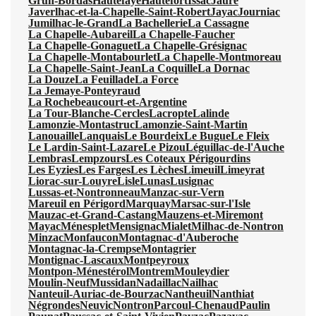
Grun-Bordas
Hautefaye
Hautefort
Issac
Jaure
Javerlhac-et-la-Chapelle-Saint-Robert
Jayac
Journiac
Jumilhac-le-Grand
La Bachellerie
La Cassagne
La Chapelle-Aubareil
La Chapelle-Faucher
La Chapelle-Gonaguet
La Chapelle-Grésignac
La Chapelle-Montabourlet
La Chapelle-Montmoreau
La Chapelle-Saint-Jean
La Coquille
La Dornac
La Douze
La Feuillade
La Force
La Jemaye-Ponteyraud
La Rochebeaucourt-et-Argentine
La Tour-Blanche-Cercles
Lacropte
Lalinde
Lamonzie-Montastruc
Lamonzie-Saint-Martin
Lanouaille
Lanquais
Le Bourdeix
Le Bugue
Le Fleix
Le Lardin-Saint-Lazare
Le Pizou
Léguillac-de-l'Auche
Lembras
Lempzours
Les Coteaux Périgourdins
Les Eyzies
Les Farges
Les Lèches
Limeuil
Limeyrat
Liorac-sur-Louyre
Lisle
Lunas
Lusignac
Lussas-et-Nontronneau
Manzac-sur-Vern
Mareuil en Périgord
Marquay
Marsac-sur-l'Isle
Mauzac-et-Grand-Castang
Mauzens-et-Miremont
Mayac
Ménesplet
Mensignac
Mialet
Milhac-de-Nontron
Minzac
Monfaucon
Montagnac-d'Auberoche
Montagnac-la-Crempse
Montagrier
Montignac-Lascaux
Montpeyroux
Montpon-Ménestérol
Montrem
Mouleydier
Moulin-Neuf
Mussidan
Nadaillac
Nailhac
Nanteuil-Auriac-de-Bourzac
Nantheuil
Nanthiat
Négrondes
Neuvic
Nontron
Parcoul-Chenaud
Paulin