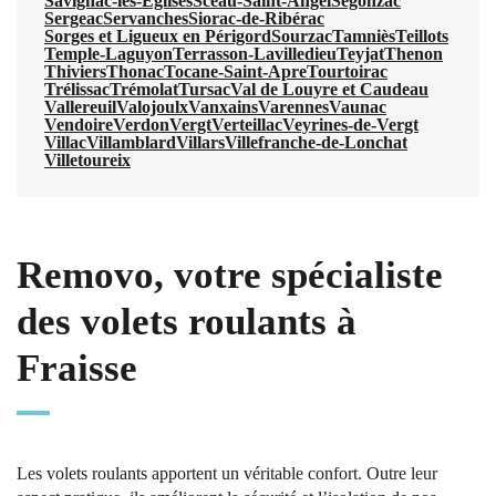
Savignac-les-Églises
Sceau-Saint-Angel
Segonzac
Sergeac
Servanches
Siorac-de-Ribérac
Sorges et Ligueux en Périgord
Sourzac
Tamniès
Teillots
Temple-Laguyon
Terrasson-Lavilledieu
Teyjat
Thenon
Thiviers
Thonac
Tocane-Saint-Apre
Tourtoirac
Trélissac
Trémolat
Tursac
Val de Louyre et Caudeau
Vallereuil
Valojoulx
Vanxains
Varennes
Vaunac
Vendoire
Verdon
Vergt
Verteillac
Veyrines-de-Vergt
Villac
Villamblard
Villars
Villefranche-de-Lonchat
Villetoureix
Removo, votre spécialiste
des volets roulants à
Fraisse
Les volets roulants apportent un véritable confort. Outre leur