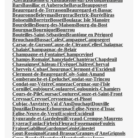
Azerat
Badefols-d'Ans
Badefols-sur-Dordogne
Baneuil
Bars
Bassillac et Auberoche
Bayac
Beaupouyet
Beauregard-de-Terrasson
Beauregard-et-Bassac
Beauronne
Beleymas
Bergerac
Bertric-Burée
Biras
Boisseuilh
Borrèze
Bosset
Boulazac Isle Manoire
Bourdeilles
Bourg-des-Maisons
Bourg-du-Bost
Bourgnac
Bourniquel
Bourrou
Bouteilles-Saint-Sébastien
Brantôme en Périgord
Brouchaud
Bussac
Calès
Campagne
Campsegret
Carsac-de-Gurson
Cause-de-Clérans
Celles
Chalagnac
Chalais
Champagnac-de-Belair
Champagne-et-Fontaine
Champcevinel
Champs-Romain
Chancelade
Chantérac
Chapdeuil
Chassaignes
Château-l'Évêque
Châtres
Cherval
Cherveix-Cubas
Chourgnac
Clermont-d'Excideuil
Clermont-de-Beauregard
Coly-Saint-Amand
Comberanche-et-Épeluche
Condat-sur-Trincou
Condat-sur-Vézère
Connezac
Corgnac-sur-l'Isle
Cornille
Coubjours
Coulaures
Coulounieix-Chamiers
Cours-de-Pile
Coursac
Coutures
Couze-et-Saint-Front
Creyssac
Creysse
Creyssensac-et-Pissot
Cubjac-Auvézère-Val d'Ans
Douchapt
Douville
Douzillac
Dussac
Échourgnac
Église-Neuve-d'Issac
Église-Neuve-de-Vergt
Escoire
Excideuil
Eygurande-et-Gardedeuil
Eyraud-Crempse-Maurens
Eyzerac
Fanlac
Firbeix
Fleurac
Fossemagne
Fouleix
Fraisse
Gabillou
Gardonne
Génis
Ginestet
Gout-Rossignol
Grand-Brassac
Granges-d'Ans
Grignols