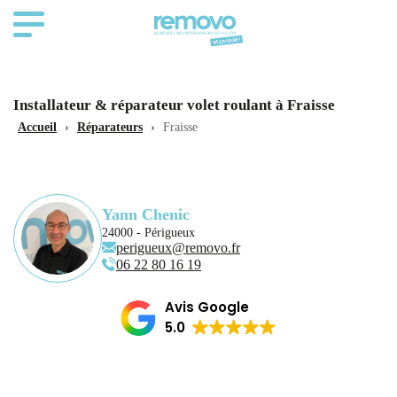
Installateur & réparateur volet roulant à Fraisse
Accueil
›
Réparateurs
›
Fraisse
Yann Chenic
24000 - Périgueux
perigueux@removo.fr
06 22 80 16 19
Avis Google
5.0