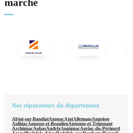
marché
Nos réparateurs du département
Abjat-sur-Bandiat
Agonac
Ajat
Allemans
Angoisse
Anlhiac
Annesse-et-Beaulieu
Antonne-et-Trigonant
Archignac
Aubas
Audrix
Augignac
Auriac-du-Périgord