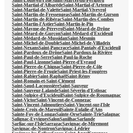
Saint-Louis-en-l'Isle
Saint-Marcel-du-Périgord
Saint-Martial-d'Albarède
Saint-Martial-d'Artenset
Saint-Martial-de-Valette
Saint-Martial-Viveyrol
Saint-Martin-de-Fressengeas
Saint-Martin-de-Gurson
Saint-Martin-de-Ribérac
Saint-Martin-des-Combes
Saint-Martin-l'Astier
Saint-Martin-le-Pin
Saint-Mayme-de-Péreyrol
Saint-Méard-de-Drône
Saint-Méard-de-Gurçon
Saint-Médard-d'Excideuil
Saint-Médard-de-Mussidan
Saint-Mesmin
Saint-Michel-de-Double
Saint-Michel-de-Villadeix
Saint-Nexans
Saint-Pancrace
Saint-Pantaly-d'Excideuil
Saint-Pardoux-de-Drône
Saint-Pardoux-la-Rivière
Saint-Paul-de-Serre
Saint-Paul-la-Roche
Saint-Paul-Lizonne
Saint-Pierre-d'Eyraud
Saint-Pierre-de-Chignac
Saint-Pierre-de-Côle
Saint-Pierre-de-Frugie
Saint-Priest-les-Fougères
Saint-Rabier
Saint-Raphaël
Saint-Rémy
Saint-Romain-et-Saint-Clément
Saint-Saud-Lacoussière
Saint-Sauveur
Saint-Sauveur-Lalande
Saint-Séverin-d'Estissac
Saint-Sulpice-d'Excideuil
Saint-Sulpice-de-Roumagnac
Saint-Victor
Saint-Vincent-de-Connezac
Saint-Vincent-Jalmoutiers
Saint-Vincent-sur-l'Isle
Sainte-Croix-de-Mareuil
Sainte-Eulalie-d'Ans
Sainte-Foy-de-Longas
Sainte-Orse
Sainte-Trie
Salagnac
Salignac-Eyvigues
Salon
Sanilhac
Sarlande
Sarliac-sur-l'Isle
Sarrazac
Savignac-de-Miremont
Savignac-de-Nontron
Savignac-Lédrier