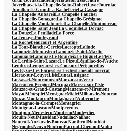
Grun-Bordas
Hautefaye
Hautefort
Issac
Jaure
Javerlhac-et-la-Chapelle-Saint-Robert
Jayac
Journiac
Jumilhac-le-Grand
La Bachellerie
La Cassagne
La Chapelle-Aubareil
La Chapelle-Faucher
La Chapelle-Gonaguet
La Chapelle-Grésignac
La Chapelle-Montabourlet
La Chapelle-Montmoreau
La Chapelle-Saint-Jean
La Coquille
La Dornac
La Douze
La Feuillade
La Force
La Jemaye-Ponteyraud
La Rochebeaucourt-et-Argentine
La Tour-Blanche-Cercles
Lacropte
Lalinde
Lamonzie-Montastruc
Lamonzie-Saint-Martin
Lanouaille
Lanquais
Le Bourdeix
Le Bugue
Le Fleix
Le Lardin-Saint-Lazare
Le Pizou
Léguillac-de-l'Auche
Lembras
Lempzours
Les Coteaux Périgourdins
Les Eyzies
Les Farges
Les Lèches
Limeuil
Limeyrat
Liorac-sur-Louyre
Lisle
Lunas
Lusignac
Lussas-et-Nontronneau
Manzac-sur-Vern
Mareuil en Périgord
Marquay
Marsac-sur-l'Isle
Mauzac-et-Grand-Castang
Mauzens-et-Miremont
Mayac
Ménesplet
Mensignac
Mialet
Milhac-de-Nontron
Minzac
Monfaucon
Montagnac-d'Auberoche
Montagnac-la-Crempse
Montagrier
Montignac-Lascaux
Montpeyroux
Montpon-Ménestérol
Montrem
Mouleydier
Moulin-Neuf
Mussidan
Nadaillac
Nailhac
Nanteuil-Auriac-de-Bourzac
Nantheuil
Nanthiat
Négrondes
Neuvic
Nontron
Parcoul-Chenaud
Paulin