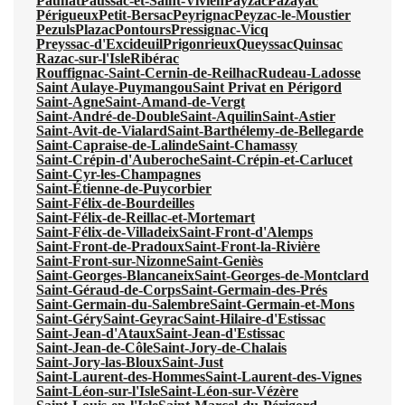
Paunat
Paussac-et-Saint-Vivien
Payzac
Pazayac
Périgueux
Petit-Bersac
Peyrignac
Peyzac-le-Moustier
Pezuls
Plazac
Pontours
Pressignac-Vicq
Preyssac-d'Excideuil
Prigonrieux
Queyssac
Quinsac
Razac-sur-l'Isle
Ribérac
Rouffignac-Saint-Cernin-de-Reilhac
Rudeau-Ladosse
Saint Aulaye-Puymangou
Saint Privat en Périgord
Saint-Agne
Saint-Amand-de-Vergt
Saint-André-de-Double
Saint-Aquilin
Saint-Astier
Saint-Avit-de-Vialard
Saint-Barthélemy-de-Bellegarde
Saint-Capraise-de-Lalinde
Saint-Chamassy
Saint-Crépin-d'Auberoche
Saint-Crépin-et-Carlucet
Saint-Cyr-les-Champagnes
Saint-Étienne-de-Puycorbier
Saint-Félix-de-Bourdeilles
Saint-Félix-de-Reillac-et-Mortemart
Saint-Félix-de-Villadeix
Saint-Front-d'Alemps
Saint-Front-de-Pradoux
Saint-Front-la-Rivière
Saint-Front-sur-Nizonne
Saint-Geniès
Saint-Georges-Blancaneix
Saint-Georges-de-Montclard
Saint-Géraud-de-Corps
Saint-Germain-des-Prés
Saint-Germain-du-Salembre
Saint-Germain-et-Mons
Saint-Géry
Saint-Geyrac
Saint-Hilaire-d'Estissac
Saint-Jean-d'Ataux
Saint-Jean-d'Estissac
Saint-Jean-de-Côle
Saint-Jory-de-Chalais
Saint-Jory-las-Bloux
Saint-Just
Saint-Laurent-des-Hommes
Saint-Laurent-des-Vignes
Saint-Léon-sur-l'Isle
Saint-Léon-sur-Vézère