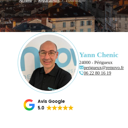
Accueil
›
Réparateurs
›
Fossemagne
Yann Chenic
24000 - Périgueux
perigueux@removo.fr
06 22 80 16 19
Avis Google
5.0