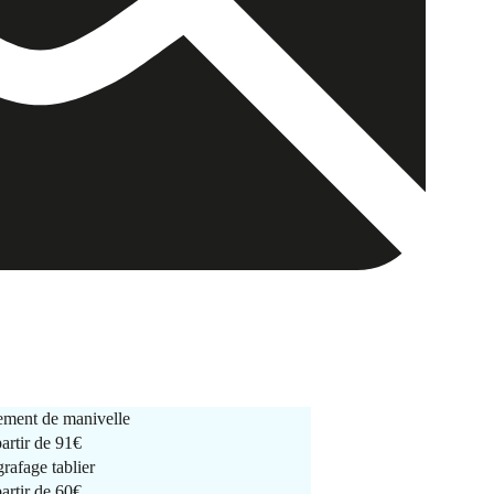
ment de manivelle
partir de
91€
rafage tablier
partir de
60€