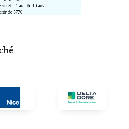
e volet – Garantie 10 ans
artir de 577€
ché