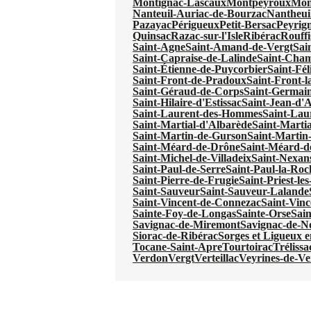
Montignac-Lascaux
Montpeyroux
Mon
Nanteuil-Auriac-de-Bourzac
Nantheui
Pazayac
Périgueux
Petit-Bersac
Peyrig
Quinsac
Razac-sur-l'Isle
Ribérac
Rouffi
Saint-Agne
Saint-Amand-de-Vergt
Sai
Saint-Capraise-de-Lalinde
Saint-Cha
Saint-Étienne-de-Puycorbier
Saint-Fél
Saint-Front-de-Pradoux
Saint-Front-l
Saint-Géraud-de-Corps
Saint-Germain
Saint-Hilaire-d'Estissac
Saint-Jean-d'
Saint-Laurent-des-Hommes
Saint-Lau
Saint-Martial-d'Albarède
Saint-Martia
Saint-Martin-de-Gurson
Saint-Martin
Saint-Méard-de-Drône
Saint-Méard-d
Saint-Michel-de-Villadeix
Saint-Nexan
Saint-Paul-de-Serre
Saint-Paul-la-Roc
Saint-Pierre-de-Frugie
Saint-Priest-le
Saint-Sauveur
Saint-Sauveur-Lalande
Saint-Vincent-de-Connezac
Saint-Vinc
Sainte-Foy-de-Longas
Sainte-Orse
Sain
Savignac-de-Miremont
Savignac-de-N
Siorac-de-Ribérac
Sorges et Ligueux 
Tocane-Saint-Apre
Tourtoirac
Trélissa
Verdon
Vergt
Verteillac
Veyrines-de-Ve