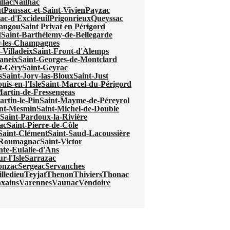
llac
Nailhac
t
Paussac-et-Saint-Vivien
Payzac
ac-d'Excideuil
Prigonrieux
Queyssac
mangou
Saint Privat en Périgord
d
Saint-Barthélemy-de-Bellegarde
r-les-Champagnes
-Villadeix
Saint-Front-d'Alemps
aneix
Saint-Georges-de-Montclard
t-Géry
Saint-Geyrac
s
Saint-Jory-las-Bloux
Saint-Just
uis-en-l'Isle
Saint-Marcel-du-Périgord
Martin-de-Fressengeas
artin-le-Pin
Saint-Mayme-de-Péreyrol
int-Mesmin
Saint-Michel-de-Double
e
Saint-Pardoux-la-Rivière
ac
Saint-Pierre-de-Côle
Saint-Clément
Saint-Saud-Lacoussière
e-Roumagnac
Saint-Victor
nte-Eulalie-d'Ans
r-l'Isle
Sarrazac
onzac
Sergeac
Servanches
lledieu
Teyjat
Thenon
Thiviers
Thonac
xains
Varennes
Vaunac
Vendoire