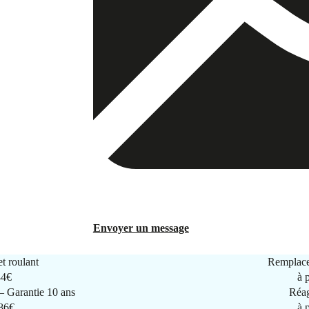
Envoyer un message
t roulant
Remplace
44€
à 
 Garantie 10 ans
Réag
286€
à 