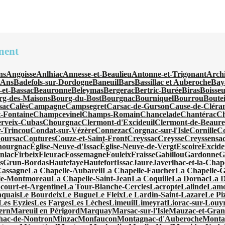
ment
ns
Angoisse
Anlhiac
Annesse-et-Beaulieu
Antonne-et-Trigonant
Arch
'Ans
Badefols-sur-Dordogne
Baneuil
Bars
Bassillac et Auberoche
Bay
-et-Bassac
Beauronne
Beleymas
Bergerac
Bertric-Burée
Biras
Boisseu
rg-des-Maisons
Bourg-du-Bost
Bourgnac
Bourniquel
Bourrou
Boutei
sac
Calès
Campagne
Campsegret
Carsac-de-Gurson
Cause-de-Cléra
-Fontaine
Champcevinel
Champs-Romain
Chancelade
Chantérac
Ch
rveix-Cubas
Chourgnac
Clermont-d'Excideuil
Clermont-de-Beaur
-Trincou
Condat-sur-Vézère
Connezac
Corgnac-sur-l'Isle
Cornille
C
oursac
Coutures
Couze-et-Saint-Front
Creyssac
Creysse
Creyssensac
hourgnac
Église-Neuve-d'Issac
Église-Neuve-de-Vergt
Escoire
Excide
nlac
Firbeix
Fleurac
Fossemagne
Fouleix
Fraisse
Gabillou
Gardonne
G
s
Grun-Bordas
Hautefaye
Hautefort
Issac
Jaure
Javerlhac-et-la-Chap
Cassagne
La Chapelle-Aubareil
La Chapelle-Faucher
La Chapelle-
le-Montmoreau
La Chapelle-Saint-Jean
La Coquille
La Dornac
La 
ourt-et-Argentine
La Tour-Blanche-Cercles
Lacropte
Lalinde
Lamo
quais
Le Bourdeix
Le Bugue
Le Fleix
Le Lardin-Saint-Lazare
Le Pi
Les Eyzies
Les Farges
Les Lèches
Limeuil
Limeyrat
Liorac-sur-Louy
ern
Mareuil en Périgord
Marquay
Marsac-sur-l'Isle
Mauzac-et-Gran
hac-de-Nontron
Minzac
Monfaucon
Montagnac-d'Auberoche
Monta