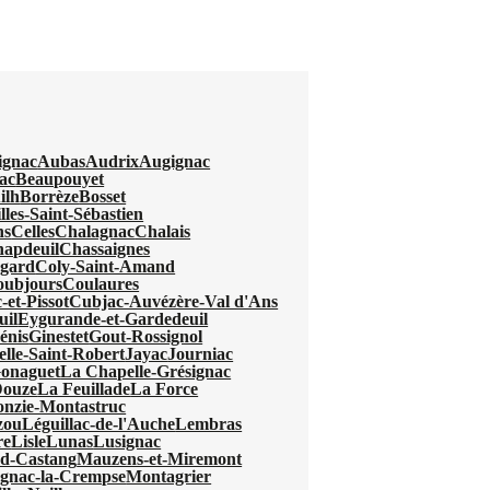
ignac
Aubas
Audrix
Augignac
ac
Beaupouyet
ilh
Borrèze
Bosset
lles-Saint-Sébastien
ns
Celles
Chalagnac
Chalais
apdeuil
Chassaignes
egard
Coly-Saint-Amand
oubjours
Coulaures
-et-Pissot
Cubjac-Auvézère-Val d'Ans
uil
Eygurande-et-Gardedeuil
énis
Ginestet
Gout-Rossignol
elle-Saint-Robert
Jayac
Journiac
Gonaguet
La Chapelle-Grésignac
Douze
La Feuillade
La Force
nzie-Montastruc
zou
Léguillac-de-l'Auche
Lembras
re
Lisle
Lunas
Lusignac
d-Castang
Mauzens-et-Miremont
gnac-la-Crempse
Montagrier