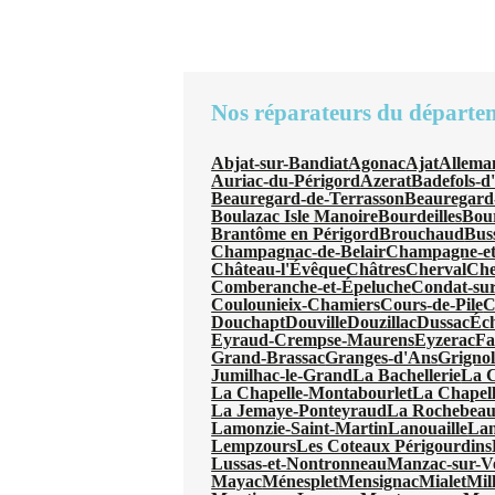
Nos réparateurs du départe
Abjat-sur-Bandiat
Agonac
Ajat
Allema
Auriac-du-Périgord
Azerat
Badefols-d
Beauregard-de-Terrasson
Beauregard
Boulazac Isle Manoire
Bourdeilles
Bou
Brantôme en Périgord
Brouchaud
Bus
Champagnac-de-Belair
Champagne-et
Château-l'Évêque
Châtres
Cherval
Che
Comberanche-et-Épeluche
Condat-sur
Coulounieix-Chamiers
Cours-de-Pile
C
Douchapt
Douville
Douzillac
Dussac
Éc
Eyraud-Crempse-Maurens
Eyzerac
Fa
Grand-Brassac
Granges-d'Ans
Grignol
Jumilhac-le-Grand
La Bachellerie
La 
La Chapelle-Montabourlet
La Chapel
La Jemaye-Ponteyraud
La Rochebeauc
Lamonzie-Saint-Martin
Lanouaille
Lan
Lempzours
Les Coteaux Périgourdins
Lussas-et-Nontronneau
Manzac-sur-V
Mayac
Ménesplet
Mensignac
Mialet
Mil