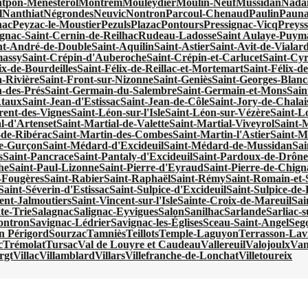
tpon-Ménestérol
Montrem
Mouleydier
Moulin-Neuf
Mussidan
Nadai
l
Nanthiat
Négrondes
Neuvic
Nontron
Parcoul-Chenaud
Paulin
Pauna
nac
Peyzac-le-Moustier
Pezuls
Plazac
Pontours
Pressignac-Vicq
Preyss
gnac-Saint-Cernin-de-Reilhac
Rudeau-Ladosse
Saint Aulaye-Puy
nt-André-de-Double
Saint-Aquilin
Saint-Astier
Saint-Avit-de-Vialar
massy
Saint-Crépin-d'Auberoche
Saint-Crépin-et-Carlucet
Saint-Cy
ix-de-Bourdeilles
Saint-Félix-de-Reillac-et-Mortemart
Saint-Félix-de
a-Rivière
Saint-Front-sur-Nizonne
Saint-Geniès
Saint-Georges-Blanc
-des-Prés
Saint-Germain-du-Salembre
Saint-Germain-et-Mons
Sain
Ataux
Saint-Jean-d'Estissac
Saint-Jean-de-Côle
Saint-Jory-de-Chalai
rent-des-Vignes
Saint-Léon-sur-l'Isle
Saint-Léon-sur-Vézère
Saint-Lo
l-d'Artenset
Saint-Martial-de-Valette
Saint-Martial-Viveyrol
Saint-
-de-Ribérac
Saint-Martin-des-Combes
Saint-Martin-l'Astier
Saint-M
e-Gurçon
Saint-Médard-d'Excideuil
Saint-Médard-de-Mussidan
Sa
s
Saint-Pancrace
Saint-Pantaly-d'Excideuil
Saint-Pardoux-de-Drôn
he
Saint-Paul-Lizonne
Saint-Pierre-d'Eyraud
Saint-Pierre-de-Chign
s-Fougères
Saint-Rabier
Saint-Raphaël
Saint-Rémy
Saint-Romain-et-
Saint-Séverin-d'Estissac
Saint-Sulpice-d'Excideuil
Saint-Sulpice-d
ent-Jalmoutiers
Saint-Vincent-sur-l'Isle
Sainte-Croix-de-Mareuil
Sai
te-Trie
Salagnac
Salignac-Eyvigues
Salon
Sanilhac
Sarlande
Sarliac-su
ontron
Savignac-Lédrier
Savignac-les-Églises
Sceau-Saint-Angel
Seg
en Périgord
Sourzac
Tamniès
Teillots
Temple-Laguyon
Terrasson-Lavi
c
Trémolat
Tursac
Val de Louyre et Caudeau
Vallereuil
Valojoulx
Van
rgt
Villac
Villamblard
Villars
Villefranche-de-Lonchat
Villetoureix