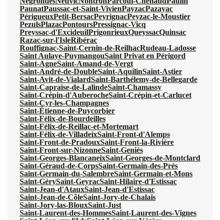
Négrondes
Neuvic
Nontron
Parcoul-Chenaud
Paulin
Paunat
Paussac-et-Saint-Vivien
Payzac
Pazayac
Périgueux
Petit-Bersac
Peyrignac
Peyzac-le-Moustier
Pezuls
Plazac
Pontours
Pressignac-Vicq
Preyssac-d'Excideuil
Prigonrieux
Queyssac
Quinsac
Razac-sur-l'Isle
Ribérac
Rouffignac-Saint-Cernin-de-Reilhac
Rudeau-Ladosse
Saint Aulaye-Puymangou
Saint Privat en Périgord
Saint-Agne
Saint-Amand-de-Vergt
Saint-André-de-Double
Saint-Aquilin
Saint-Astier
Saint-Avit-de-Vialard
Saint-Barthélemy-de-Bellegarde
Saint-Capraise-de-Lalinde
Saint-Chamassy
Saint-Crépin-d'Auberoche
Saint-Crépin-et-Carlucet
Saint-Cyr-les-Champagnes
Saint-Étienne-de-Puycorbier
Saint-Félix-de-Bourdeilles
Saint-Félix-de-Reillac-et-Mortemart
Saint-Félix-de-Villadeix
Saint-Front-d'Alemps
Saint-Front-de-Pradoux
Saint-Front-la-Rivière
Saint-Front-sur-Nizonne
Saint-Geniès
Saint-Georges-Blancaneix
Saint-Georges-de-Montclard
Saint-Géraud-de-Corps
Saint-Germain-des-Prés
Saint-Germain-du-Salembre
Saint-Germain-et-Mons
Saint-Géry
Saint-Geyrac
Saint-Hilaire-d'Estissac
Saint-Jean-d'Ataux
Saint-Jean-d'Estissac
Saint-Jean-de-Côle
Saint-Jory-de-Chalais
Saint-Jory-las-Bloux
Saint-Just
Saint-Laurent-des-Hommes
Saint-Laurent-des-Vignes