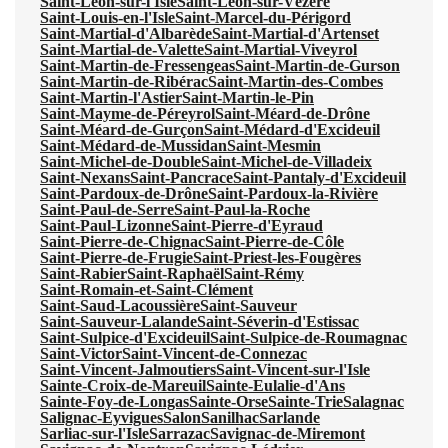
Saint-Léon-sur-l'Isle
Saint-Léon-sur-Vézère
Saint-Louis-en-l'Isle
Saint-Marcel-du-Périgord
Saint-Martial-d'Albarède
Saint-Martial-d'Artenset
Saint-Martial-de-Valette
Saint-Martial-Viveyrol
Saint-Martin-de-Fressengeas
Saint-Martin-de-Gurson
Saint-Martin-de-Ribérac
Saint-Martin-des-Combes
Saint-Martin-l'Astier
Saint-Martin-le-Pin
Saint-Mayme-de-Péreyrol
Saint-Méard-de-Drône
Saint-Méard-de-Gurçon
Saint-Médard-d'Excideuil
Saint-Médard-de-Mussidan
Saint-Mesmin
Saint-Michel-de-Double
Saint-Michel-de-Villadeix
Saint-Nexans
Saint-Pancrace
Saint-Pantaly-d'Excideuil
Saint-Pardoux-de-Drône
Saint-Pardoux-la-Rivière
Saint-Paul-de-Serre
Saint-Paul-la-Roche
Saint-Paul-Lizonne
Saint-Pierre-d'Eyraud
Saint-Pierre-de-Chignac
Saint-Pierre-de-Côle
Saint-Pierre-de-Frugie
Saint-Priest-les-Fougères
Saint-Rabier
Saint-Raphaël
Saint-Rémy
Saint-Romain-et-Saint-Clément
Saint-Saud-Lacoussière
Saint-Sauveur
Saint-Sauveur-Lalande
Saint-Séverin-d'Estissac
Saint-Sulpice-d'Excideuil
Saint-Sulpice-de-Roumagnac
Saint-Victor
Saint-Vincent-de-Connezac
Saint-Vincent-Jalmoutiers
Saint-Vincent-sur-l'Isle
Sainte-Croix-de-Mareuil
Sainte-Eulalie-d'Ans
Sainte-Foy-de-Longas
Sainte-Orse
Sainte-Trie
Salagnac
Salignac-Eyvigues
Salon
Sanilhac
Sarlande
Sarliac-sur-l'Isle
Sarrazac
Savignac-de-Miremont