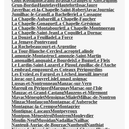
Gout-Rossignol
Grand-Brassac
Granges-d'Ans
Grignols
Grun-Bordas
Hautefaye
Hautefort
Issac
Jaure
Javerlhac-et-la-Chapelle-Saint-Robert
Jayac
Journiac
Jumilhac-le-Grand
La Bachellerie
La Cassagne
La Chapelle-Aubareil
La Chapelle-Faucher
La Chapelle-Gonaguet
La Chapelle-Grésignac
La Chapelle-Montabourlet
La Chapelle-Montmoreau
La Chapelle-Saint-Jean
La Coquille
La Dornac
La Douze
La Feuillade
La Force
La Jemaye-Ponteyraud
La Rochebeaucourt-et-Argentine
La Tour-Blanche-Cercles
Lacropte
Lalinde
Lamonzie-Montastruc
Lamonzie-Saint-Martin
Lanouaille
Lanquais
Le Bourdeix
Le Bugue
Le Fleix
Le Lardin-Saint-Lazare
Le Pizou
Léguillac-de-l'Auche
Lembras
Lempzours
Les Coteaux Périgourdins
Les Eyzies
Les Farges
Les Lèches
Limeuil
Limeyrat
Liorac-sur-Louyre
Lisle
Lunas
Lusignac
Lussas-et-Nontronneau
Manzac-sur-Vern
Mareuil en Périgord
Marquay
Marsac-sur-l'Isle
Mauzac-et-Grand-Castang
Mauzens-et-Miremont
Mayac
Ménesplet
Mensignac
Mialet
Milhac-de-Nontron
Minzac
Monfaucon
Montagnac-d'Auberoche
Montagnac-la-Crempse
Montagrier
Montignac-Lascaux
Montpeyroux
Montpon-Ménestérol
Montrem
Mouleydier
Moulin-Neuf
Mussidan
Nadaillac
Nailhac
Nanteuil-Auriac-de-Bourzac
Nantheuil
Nanthiat