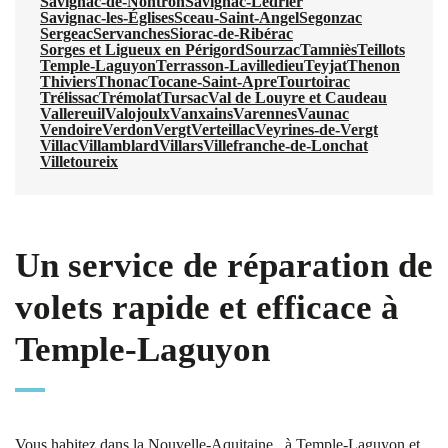
Savignac-de-Nontron
Savignac-Lédrier
Savignac-les-Églises
Sceau-Saint-Angel
Segonzac
Sergeac
Servanches
Siorac-de-Ribérac
Sorges et Ligueux en Périgord
Sourzac
Tamniès
Teillots
Temple-Laguyon
Terrasson-Lavilledieu
Teyjat
Thenon
Thiviers
Thonac
Tocane-Saint-Apre
Tourtoirac
Trélissac
Trémolat
Tursac
Val de Louyre et Caudeau
Vallereuil
Valojoulx
Vanxains
Varennes
Vaunac
Vendoire
Verdon
Vergt
Verteillac
Veyrines-de-Vergt
Villac
Villamblard
Villars
Villefranche-de-Lonchat
Villetoureix
Un service de réparation de
volets rapide et efficace à
Temple-Laguyon
Vous habitez dans la Nouvelle-Aquitaine , à Temple-Laguyon et