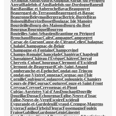
Archignac
Aubas
Audrix
Augignac
Auriac-du-Périgord
Azerat
Badefols-d'Ans
Badefols-sur-Dordogne
Baneuil
Bars
Bassillac et Auberoche
Bayac
Beaupouyet
Beauregard-de-Terrasson
Beauregard-et-Bassac
Beauronne
Beleymas
Bergerac
Bertric-Burée
Biras
Boisseuilh
Borrèze
Bosset
Boulazac Isle Manoire
Bourdeilles
Bourg-des-Maisons
Bourg-du-Bost
Bourgnac
Bourniquel
Bourrou
Bouteilles-Saint-Sébastien
Brantôme en Périgord
Brouchaud
Bussac
Calès
Campagne
Campsegret
Carsac-de-Gurson
Cause-de-Clérans
Celles
Chalagnac
Chalais
Champagnac-de-Belair
Champagne-et-Fontaine
Champcevinel
Champs-Romain
Chancelade
Chantérac
Chapdeuil
Chassaignes
Château-l'Évêque
Châtres
Cherval
Cherveix-Cubas
Chourgnac
Clermont-d'Excideuil
Clermont-de-Beauregard
Coly-Saint-Amand
Comberanche-et-Épeluche
Condat-sur-Trincou
Condat-sur-Vézère
Connezac
Corgnac-sur-l'Isle
Cornille
Coubjours
Coulaures
Coulounieix-Chamiers
Cours-de-Pile
Coursac
Coutures
Couze-et-Saint-Front
Creyssac
Creysse
Creyssensac-et-Pissot
Cubjac-Auvézère-Val d'Ans
Douchapt
Douville
Douzillac
Dussac
Échourgnac
Église-Neuve-d'Issac
Église-Neuve-de-Vergt
Escoire
Excideuil
Eygurande-et-Gardedeuil
Eyraud-Crempse-Maurens
Eyzerac
Fanlac
Firbeix
Fleurac
Fossemagne
Fouleix
Fraisse
Gabillou
Gardonne
Génis
Ginestet