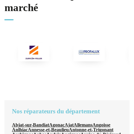
marché
Nos réparateurs du département
Abjat-sur-Bandiat
Agonac
Ajat
Allemans
Angoisse
Anlhiac
Annesse-et-Beaulieu
Antonne-et-Trigonant