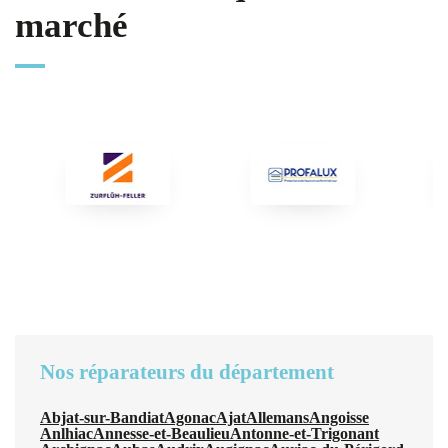
marché
Nos réparateurs du département
Abjat-sur-Bandiat
Agonac
Ajat
Allemans
Angoisse
Anlhiac
Annesse-et-Beaulieu
Antonne-et-Trigonant