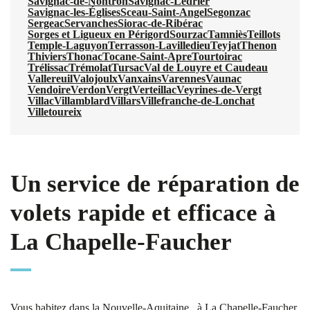
Savignac-de-Nontron
Savignac-Lédrier
Savignac-les-Églises
Sceau-Saint-Angel
Segonzac
Sergeac
Servanches
Siorac-de-Ribérac
Sorges et Ligueux en Périgord
Sourzac
Tamniès
Teillots
Temple-Laguyon
Terrasson-Lavilledieu
Teyjat
Thenon
Thiviers
Thonac
Tocane-Saint-Apre
Tourtoirac
Trélissac
Trémolat
Tursac
Val de Louyre et Caudeau
Vallereuil
Valojoulx
Vanxains
Varennes
Vaunac
Vendoire
Verdon
Vergt
Verteillac
Veyrines-de-Vergt
Villac
Villamblard
Villars
Villefranche-de-Lonchat
Villetoureix
Un service de réparation de
volets rapide et efficace à
La Chapelle-Faucher
Vous habitez dans la Nouvelle-Aquitaine , à La Chapelle-Faucher