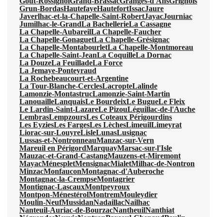
Gout-Rossignol
Grand-Brassac
Granges-d'Ans
Grignols
Grun-Bordas
Hautefaye
Hautefort
Issac
Jaure
Javerlhac-et-la-Chapelle-Saint-Robert
Jayac
Journiac
Jumilhac-le-Grand
La Bachellerie
La Cassagne
La Chapelle-Aubareil
La Chapelle-Faucher
La Chapelle-Gonaguet
La Chapelle-Grésignac
La Chapelle-Montabourlet
La Chapelle-Montmoreau
La Chapelle-Saint-Jean
La Coquille
La Dornac
La Douze
La Feuillade
La Force
La Jemaye-Ponteyraud
La Rochebeaucourt-et-Argentine
La Tour-Blanche-Cercles
Lacropte
Lalinde
Lamonzie-Montastruc
Lamonzie-Saint-Martin
Lanouaille
Lanquais
Le Bourdeix
Le Bugue
Le Fleix
Le Lardin-Saint-Lazare
Le Pizou
Léguillac-de-l'Auche
Lembras
Lempzours
Les Coteaux Périgourdins
Les Eyzies
Les Farges
Les Lèches
Limeuil
Limeyrat
Liorac-sur-Louyre
Lisle
Lunas
Lusignac
Lussas-et-Nontronneau
Manzac-sur-Vern
Mareuil en Périgord
Marquay
Marsac-sur-l'Isle
Mauzac-et-Grand-Castang
Mauzens-et-Miremont
Mayac
Ménesplet
Mensignac
Mialet
Milhac-de-Nontron
Minzac
Monfaucon
Montagnac-d'Auberoche
Montagnac-la-Crempse
Montagrier
Montignac-Lascaux
Montpeyroux
Montpon-Ménestérol
Montrem
Mouleydier
Moulin-Neuf
Mussidan
Nadaillac
Nailhac
Nanteuil-Auriac-de-Bourzac
Nantheuil
Nanthiat