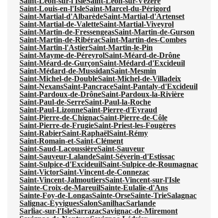
Saint-Léon-sur-l'Isle
Saint-Léon-sur-Vézère
Saint-Louis-en-l'Isle
Saint-Marcel-du-Périgord
Saint-Martial-d'Albarède
Saint-Martial-d'Artenset
Saint-Martial-de-Valette
Saint-Martial-Viveyrol
Saint-Martin-de-Fressengeas
Saint-Martin-de-Gurson
Saint-Martin-de-Ribérac
Saint-Martin-des-Combes
Saint-Martin-l'Astier
Saint-Martin-le-Pin
Saint-Mayme-de-Péreyrol
Saint-Méard-de-Drône
Saint-Méard-de-Gurçon
Saint-Médard-d'Excideuil
Saint-Médard-de-Mussidan
Saint-Mesmin
Saint-Michel-de-Double
Saint-Michel-de-Villadeix
Saint-Nexans
Saint-Pancrace
Saint-Pantaly-d'Excideuil
Saint-Pardoux-de-Drône
Saint-Pardoux-la-Rivière
Saint-Paul-de-Serre
Saint-Paul-la-Roche
Saint-Paul-Lizonne
Saint-Pierre-d'Eyraud
Saint-Pierre-de-Chignac
Saint-Pierre-de-Côle
Saint-Pierre-de-Frugie
Saint-Priest-les-Fougères
Saint-Rabier
Saint-Raphaël
Saint-Rémy
Saint-Romain-et-Saint-Clément
Saint-Saud-Lacoussière
Saint-Sauveur
Saint-Sauveur-Lalande
Saint-Séverin-d'Estissac
Saint-Sulpice-d'Excideuil
Saint-Sulpice-de-Roumagnac
Saint-Victor
Saint-Vincent-de-Connezac
Saint-Vincent-Jalmoutiers
Saint-Vincent-sur-l'Isle
Sainte-Croix-de-Mareuil
Sainte-Eulalie-d'Ans
Sainte-Foy-de-Longas
Sainte-Orse
Sainte-Trie
Salagnac
Salignac-Eyvigues
Salon
Sanilhac
Sarlande
Sarliac-sur-l'Isle
Sarrazac
Savignac-de-Miremont