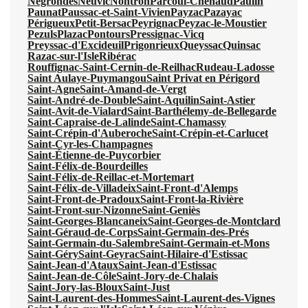
Négrondes
Neuvic
Nontron
Parcoul-Chenaud
Paulin
Paunat
Paussac-et-Saint-Vivien
Payzac
Pazayac
Périgueux
Petit-Bersac
Peyrignac
Peyzac-le-Moustier
Pezuls
Plazac
Pontours
Pressignac-Vicq
Preyssac-d'Excideuil
Prigonrieux
Queyssac
Quinsac
Razac-sur-l'Isle
Ribérac
Rouffignac-Saint-Cernin-de-Reilhac
Rudeau-Ladosse
Saint Aulaye-Puymangou
Saint Privat en Périgord
Saint-Agne
Saint-Amand-de-Vergt
Saint-André-de-Double
Saint-Aquilin
Saint-Astier
Saint-Avit-de-Vialard
Saint-Barthélemy-de-Bellegarde
Saint-Capraise-de-Lalinde
Saint-Chamassy
Saint-Crépin-d'Auberoche
Saint-Crépin-et-Carlucet
Saint-Cyr-les-Champagnes
Saint-Étienne-de-Puycorbier
Saint-Félix-de-Bourdeilles
Saint-Félix-de-Reillac-et-Mortemart
Saint-Félix-de-Villadeix
Saint-Front-d'Alemps
Saint-Front-de-Pradoux
Saint-Front-la-Rivière
Saint-Front-sur-Nizonne
Saint-Geniès
Saint-Georges-Blancaneix
Saint-Georges-de-Montclard
Saint-Géraud-de-Corps
Saint-Germain-des-Prés
Saint-Germain-du-Salembre
Saint-Germain-et-Mons
Saint-Géry
Saint-Geyrac
Saint-Hilaire-d'Estissac
Saint-Jean-d'Ataux
Saint-Jean-d'Estissac
Saint-Jean-de-Côle
Saint-Jory-de-Chalais
Saint-Jory-las-Bloux
Saint-Just
Saint-Laurent-des-Hommes
Saint-Laurent-des-Vignes