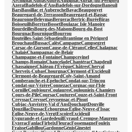
Archignac
Aubas
Audrix
Augignac
Auriac-du-Périgord
Azerat
Badefols-d'Ans
Badefols-sur-Dordogne
Baneuil
Bars
Bassillac et Auberoche
Bayac
Beaupouyet
Beauregard-de-Terrasson
Beauregard-et-Bassac
Beauronne
Beleymas
Bergerac
Bertric-Burée
Biras
Boisseuilh
Borrèze
Bosset
Boulazac Isle Manoire
Bourdeilles
Bourg-des-Maisons
Bourg-du-Bost
Bourgnac
Bourniquel
Bourrou
Bouteilles-Saint-Sébastien
Brantôme en Périgord
Brouchaud
Bussac
Calès
Campagne
Campsegret
Carsac-de-Gurson
Cause-de-Clérans
Celles
Chalagnac
Chalais
Champagnac-de-Belair
Champagne-et-Fontaine
Champcevinel
Champs-Romain
Chancelade
Chantérac
Chapdeuil
Chassaignes
Château-l'Évêque
Châtres
Cherval
Cherveix-Cubas
Chourgnac
Clermont-d'Excideuil
Clermont-de-Beauregard
Coly-Saint-Amand
Comberanche-et-Épeluche
Condat-sur-Trincou
Condat-sur-Vézère
Connezac
Corgnac-sur-l'Isle
Cornille
Coubjours
Coulaures
Coulounieix-Chamiers
Cours-de-Pile
Coursac
Coutures
Couze-et-Saint-Front
Creyssac
Creysse
Creyssensac-et-Pissot
Cubjac-Auvézère-Val d'Ans
Douchapt
Douville
Douzillac
Dussac
Échourgnac
Église-Neuve-d'Issac
Église-Neuve-de-Vergt
Escoire
Excideuil
Eygurande-et-Gardedeuil
Eyraud-Crempse-Maurens
Eyzerac
Fanlac
Firbeix
Fleurac
Fossemagne
Fouleix
Fraisse
Gabillou
Gardonne
Génis
Ginestet