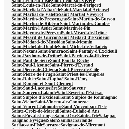
Saint-Léon-sur-l'Isle
Saint-Léon-sur-Vézère
Saint-Louis-en-l'Isle
Saint-Marcel-du-Périgord
Saint-Martial-d'Albarède
Saint-Martial-d'Artenset
Saint-Martial-de-Valette
Saint-Martial-Viveyrol
Saint-Martin-de-Fressengeas
Saint-Martin-de-Gurson
Saint-Martin-de-Ribérac
Saint-Martin-des-Combes
Saint-Martin-l'Astier
Saint-Martin-le-Pin
Saint-Mayme-de-Péreyrol
Saint-Méard-de-Drône
Saint-Méard-de-Gurçon
Saint-Médard-d'Excideuil
Saint-Médard-de-Mussidan
Saint-Mesmin
Saint-Michel-de-Double
Saint-Michel-de-Villadeix
Saint-Nexans
Saint-Pancrace
Saint-Pantaly-d'Excideuil
Saint-Pardoux-de-Drône
Saint-Pardoux-la-Rivière
Saint-Paul-de-Serre
Saint-Paul-la-Roche
Saint-Paul-Lizonne
Saint-Pierre-d'Eyraud
Saint-Pierre-de-Chignac
Saint-Pierre-de-Côle
Saint-Pierre-de-Frugie
Saint-Priest-les-Fougères
Saint-Rabier
Saint-Raphaël
Saint-Rémy
Saint-Romain-et-Saint-Clément
Saint-Saud-Lacoussière
Saint-Sauveur
Saint-Sauveur-Lalande
Saint-Séverin-d'Estissac
Saint-Sulpice-d'Excideuil
Saint-Sulpice-de-Roumagnac
Saint-Victor
Saint-Vincent-de-Connezac
Saint-Vincent-Jalmoutiers
Saint-Vincent-sur-l'Isle
Sainte-Croix-de-Mareuil
Sainte-Eulalie-d'Ans
Sainte-Foy-de-Longas
Sainte-Orse
Sainte-Trie
Salagnac
Salignac-Eyvigues
Salon
Sanilhac
Sarlande
Sarliac-sur-l'Isle
Sarrazac
Savignac-de-Miremont