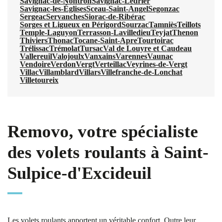
Savignac-de-Nontron
Savignac-Lédrier
Savignac-les-Églises
Sceau-Saint-Angel
Segonzac
Sergeac
Servanches
Siorac-de-Ribérac
Sorges et Ligueux en Périgord
Sourzac
Tamniès
Teillots
Temple-Laguyon
Terrasson-Lavilledieu
Teyjat
Thenon
Thiviers
Thonac
Tocane-Saint-Apre
Tourtoirac
Trélissac
Trémolat
Tursac
Val de Louyre et Caudeau
Vallereuil
Valojoulx
Vanxains
Varennes
Vaunac
Vendoire
Verdon
Vergt
Verteillac
Veyrines-de-Vergt
Villac
Villamblard
Villars
Villefranche-de-Lonchat
Villetoureix
Removo, votre spécialiste
des volets roulants à Saint-
Sulpice-d'Excideuil
Les volets roulants apportent un véritable confort. Outre leur