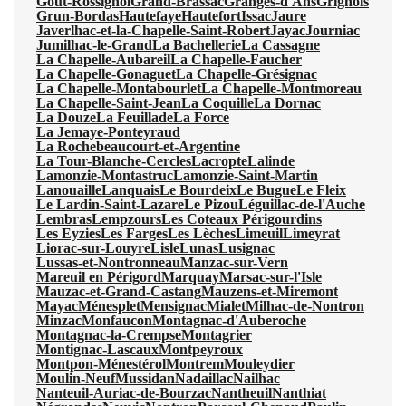
Gout-Rossignol
Grand-Brassac
Granges-d'Ans
Grignols
Grun-Bordas
Hautefaye
Hautefort
Issac
Jaure
Javerlhac-et-la-Chapelle-Saint-Robert
Jayac
Journiac
Jumilhac-le-Grand
La Bachellerie
La Cassagne
La Chapelle-Aubareil
La Chapelle-Faucher
La Chapelle-Gonaguet
La Chapelle-Grésignac
La Chapelle-Montabourlet
La Chapelle-Montmoreau
La Chapelle-Saint-Jean
La Coquille
La Dornac
La Douze
La Feuillade
La Force
La Jemaye-Ponteyraud
La Rochebeaucourt-et-Argentine
La Tour-Blanche-Cercles
Lacropte
Lalinde
Lamonzie-Montastruc
Lamonzie-Saint-Martin
Lanouaille
Lanquais
Le Bourdeix
Le Bugue
Le Fleix
Le Lardin-Saint-Lazare
Le Pizou
Léguillac-de-l'Auche
Lembras
Lempzours
Les Coteaux Périgourdins
Les Eyzies
Les Farges
Les Lèches
Limeuil
Limeyrat
Liorac-sur-Louyre
Lisle
Lunas
Lusignac
Lussas-et-Nontronneau
Manzac-sur-Vern
Mareuil en Périgord
Marquay
Marsac-sur-l'Isle
Mauzac-et-Grand-Castang
Mauzens-et-Miremont
Mayac
Ménesplet
Mensignac
Mialet
Milhac-de-Nontron
Minzac
Monfaucon
Montagnac-d'Auberoche
Montagnac-la-Crempse
Montagrier
Montignac-Lascaux
Montpeyroux
Montpon-Ménestérol
Montrem
Mouleydier
Moulin-Neuf
Mussidan
Nadaillac
Nailhac
Nanteuil-Auriac-de-Bourzac
Nantheuil
Nanthiat