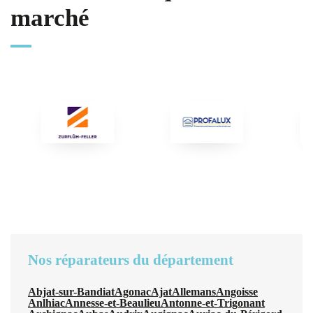
marché
Nos réparateurs du département
Abjat-sur-Bandiat
Agonac
Ajat
Allemans
Angoisse
Anlhiac
Annesse-et-Beaulieu
Antonne-et-Trigonant