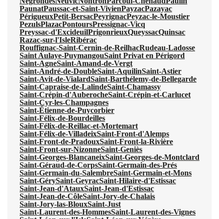
Négrondes
Neuvic
Nontron
Parcoul-Chenaud
Paulin
Paunat
Paussac-et-Saint-Vivien
Payzac
Pazayac
Périgueux
Petit-Bersac
Peyrignac
Peyzac-le-Moustier
Pezuls
Plazac
Pontours
Pressignac-Vicq
Preyssac-d'Excideuil
Prigonrieux
Queyssac
Quinsac
Razac-sur-l'Isle
Ribérac
Rouffignac-Saint-Cernin-de-Reilhac
Rudeau-Ladosse
Saint Aulaye-Puymangou
Saint Privat en Périgord
Saint-Agne
Saint-Amand-de-Vergt
Saint-André-de-Double
Saint-Aquilin
Saint-Astier
Saint-Avit-de-Vialard
Saint-Barthélemy-de-Bellegarde
Saint-Capraise-de-Lalinde
Saint-Chamassy
Saint-Crépin-d'Auberoche
Saint-Crépin-et-Carlucet
Saint-Cyr-les-Champagnes
Saint-Étienne-de-Puycorbier
Saint-Félix-de-Bourdeilles
Saint-Félix-de-Reillac-et-Mortemart
Saint-Félix-de-Villadeix
Saint-Front-d'Alemps
Saint-Front-de-Pradoux
Saint-Front-la-Rivière
Saint-Front-sur-Nizonne
Saint-Geniès
Saint-Georges-Blancaneix
Saint-Georges-de-Montclard
Saint-Géraud-de-Corps
Saint-Germain-des-Prés
Saint-Germain-du-Salembre
Saint-Germain-et-Mons
Saint-Géry
Saint-Geyrac
Saint-Hilaire-d'Estissac
Saint-Jean-d'Ataux
Saint-Jean-d'Estissac
Saint-Jean-de-Côle
Saint-Jory-de-Chalais
Saint-Jory-las-Bloux
Saint-Just
Saint-Laurent-des-Hommes
Saint-Laurent-des-Vignes