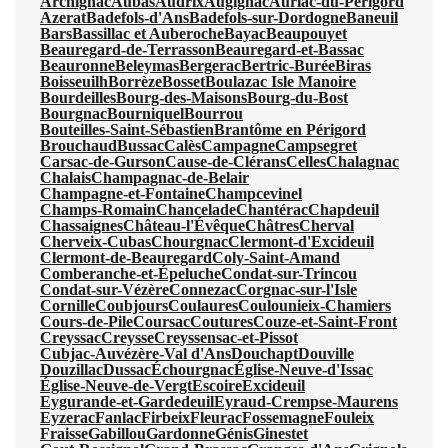
Archignac
Aubas
Audrix
Augignac
Auriac-du-Périgord
Azerat
Badefols-d'Ans
Badefols-sur-Dordogne
Baneuil
Bars
Bassillac et Auberoche
Bayac
Beaupouyet
Beauregard-de-Terrasson
Beauregard-et-Bassac
Beauronne
Beleymas
Bergerac
Bertric-Burée
Biras
Boisseuilh
Borrèze
Bosset
Boulazac Isle Manoire
Bourdeilles
Bourg-des-Maisons
Bourg-du-Bost
Bourgnac
Bourniquel
Bourrou
Bouteilles-Saint-Sébastien
Brantôme en Périgord
Brouchaud
Bussac
Calès
Campagne
Campsegret
Carsac-de-Gurson
Cause-de-Clérans
Celles
Chalagnac
Chalais
Champagnac-de-Belair
Champagne-et-Fontaine
Champcevinel
Champs-Romain
Chancelade
Chantérac
Chapdeuil
Chassaignes
Château-l'Évêque
Châtres
Cherval
Cherveix-Cubas
Chourgnac
Clermont-d'Excideuil
Clermont-de-Beauregard
Coly-Saint-Amand
Comberanche-et-Épeluche
Condat-sur-Trincou
Condat-sur-Vézère
Connezac
Corgnac-sur-l'Isle
Cornille
Coubjours
Coulaures
Coulounieix-Chamiers
Cours-de-Pile
Coursac
Coutures
Couze-et-Saint-Front
Creyssac
Creysse
Creyssensac-et-Pissot
Cubjac-Auvézère-Val d'Ans
Douchapt
Douville
Douzillac
Dussac
Échourgnac
Église-Neuve-d'Issac
Église-Neuve-de-Vergt
Escoire
Excideuil
Eygurande-et-Gardedeuil
Eyraud-Crempse-Maurens
Eyzerac
Fanlac
Firbeix
Fleurac
Fossemagne
Fouleix
Fraisse
Gabillou
Gardonne
Génis
Ginestet