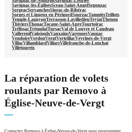
Savignac-de-Nontron
Savignac-Lédrier
Savignac-les-Églises
Sceau-Saint-Angel
Segonzac
Sergeac
Servanches
Siorac-de-Ribérac
Sorges et Ligueux en Périgord
Sourzac
Tamniès
Teillots
Temple-Laguyon
Terrasson-Lavilledieu
Teyjat
Thenon
Thiviers
Thonac
Tocane-Saint-Apre
Tourtoirac
Trélissac
Trémolat
Tursac
Val de Louyre et Caudeau
Vallereuil
Valojoulx
Vanxains
Varennes
Vaunac
Vendoire
Verdon
Vergt
Verteillac
Veyrines-de-Vergt
Villac
Villamblard
Villars
Villefranche-de-Lonchat
Villetoureix
La réparation de volets
roulants par Removo à
Église-Neuve-de-Vergt
Contactez Removo à Église-Neuve-de-Vergt pour programmer