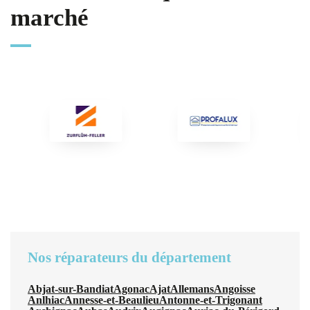
marché
Nos réparateurs du département
Abjat-sur-Bandiat
Agonac
Ajat
Allemans
Angoisse
Anlhiac
Annesse-et-Beaulieu
Antonne-et-Trigonant