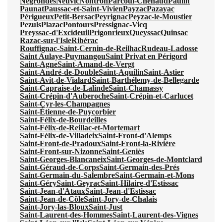
Négrondes
Neuvic
Nontron
Parcoul-Chenaud
Paulin
Paunat
Paussac-et-Saint-Vivien
Payzac
Pazayac
Périgueux
Petit-Bersac
Peyrignac
Peyzac-le-Moustier
Pezuls
Plazac
Pontours
Pressignac-Vicq
Preyssac-d'Excideuil
Prigonrieux
Queyssac
Quinsac
Razac-sur-l'Isle
Ribérac
Rouffignac-Saint-Cernin-de-Reilhac
Rudeau-Ladosse
Saint Aulaye-Puymangou
Saint Privat en Périgord
Saint-Agne
Saint-Amand-de-Vergt
Saint-André-de-Double
Saint-Aquilin
Saint-Astier
Saint-Avit-de-Vialard
Saint-Barthélemy-de-Bellegarde
Saint-Capraise-de-Lalinde
Saint-Chamassy
Saint-Crépin-d'Auberoche
Saint-Crépin-et-Carlucet
Saint-Cyr-les-Champagnes
Saint-Étienne-de-Puycorbier
Saint-Félix-de-Bourdeilles
Saint-Félix-de-Reillac-et-Mortemart
Saint-Félix-de-Villadeix
Saint-Front-d'Alemps
Saint-Front-de-Pradoux
Saint-Front-la-Rivière
Saint-Front-sur-Nizonne
Saint-Geniès
Saint-Georges-Blancaneix
Saint-Georges-de-Montclard
Saint-Géraud-de-Corps
Saint-Germain-des-Prés
Saint-Germain-du-Salembre
Saint-Germain-et-Mons
Saint-Géry
Saint-Geyrac
Saint-Hilaire-d'Estissac
Saint-Jean-d'Ataux
Saint-Jean-d'Estissac
Saint-Jean-de-Côle
Saint-Jory-de-Chalais
Saint-Jory-las-Bloux
Saint-Just
Saint-Laurent-des-Hommes
Saint-Laurent-des-Vignes