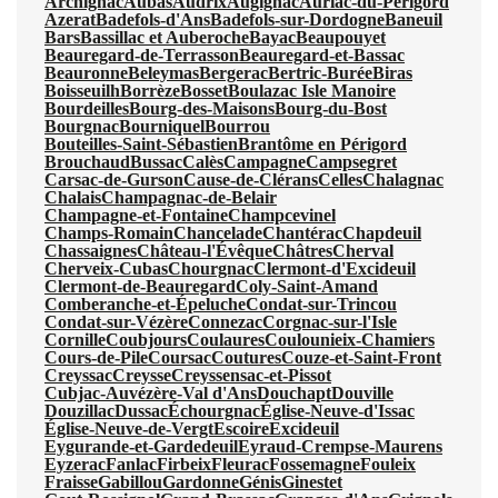
Archignac
Aubas
Audrix
Augignac
Auriac-du-Périgord
Azerat
Badefols-d'Ans
Badefols-sur-Dordogne
Baneuil
Bars
Bassillac et Auberoche
Bayac
Beaupouyet
Beauregard-de-Terrasson
Beauregard-et-Bassac
Beauronne
Beleymas
Bergerac
Bertric-Burée
Biras
Boisseuilh
Borrèze
Bosset
Boulazac Isle Manoire
Bourdeilles
Bourg-des-Maisons
Bourg-du-Bost
Bourgnac
Bourniquel
Bourrou
Bouteilles-Saint-Sébastien
Brantôme en Périgord
Brouchaud
Bussac
Calès
Campagne
Campsegret
Carsac-de-Gurson
Cause-de-Clérans
Celles
Chalagnac
Chalais
Champagnac-de-Belair
Champagne-et-Fontaine
Champcevinel
Champs-Romain
Chancelade
Chantérac
Chapdeuil
Chassaignes
Château-l'Évêque
Châtres
Cherval
Cherveix-Cubas
Chourgnac
Clermont-d'Excideuil
Clermont-de-Beauregard
Coly-Saint-Amand
Comberanche-et-Épeluche
Condat-sur-Trincou
Condat-sur-Vézère
Connezac
Corgnac-sur-l'Isle
Cornille
Coubjours
Coulaures
Coulounieix-Chamiers
Cours-de-Pile
Coursac
Coutures
Couze-et-Saint-Front
Creyssac
Creysse
Creyssensac-et-Pissot
Cubjac-Auvézère-Val d'Ans
Douchapt
Douville
Douzillac
Dussac
Échourgnac
Église-Neuve-d'Issac
Église-Neuve-de-Vergt
Escoire
Excideuil
Eygurande-et-Gardedeuil
Eyraud-Crempse-Maurens
Eyzerac
Fanlac
Firbeix
Fleurac
Fossemagne
Fouleix
Fraisse
Gabillou
Gardonne
Génis
Ginestet