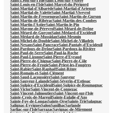
Saint-Léon-sur-l'Isle
Saint-Léon-sur-Vézère
Saint-Louis-en-l'Isle
Saint-Marcel-du-Périgord
Saint-Martial-d'Albarède
Saint-Martial-d'Artenset
Saint-Martial-de-Valette
Saint-Martial-Viveyrol
Saint-Martin-de-Fressengeas
Saint-Martin-de-Gurson
Saint-Martin-de-Ribérac
Saint-Martin-des-Combes
Saint-Martin-l'Astier
Saint-Martin-le-Pin
Saint-Mayme-de-Péreyrol
Saint-Méard-de-Drône
Saint-Méard-de-Gurçon
Saint-Médard-d'Excideuil
Saint-Médard-de-Mussidan
Saint-Mesmin
Saint-Michel-de-Double
Saint-Michel-de-Villadeix
Saint-Nexans
Saint-Pancrace
Saint-Pantaly-d'Excideuil
Saint-Pardoux-de-Drône
Saint-Pardoux-la-Rivière
Saint-Paul-de-Serre
Saint-Paul-la-Roche
Saint-Paul-Lizonne
Saint-Pierre-d'Eyraud
Saint-Pierre-de-Chignac
Saint-Pierre-de-Côle
Saint-Pierre-de-Frugie
Saint-Priest-les-Fougères
Saint-Rabier
Saint-Raphaël
Saint-Rémy
Saint-Romain-et-Saint-Clément
Saint-Saud-Lacoussière
Saint-Sauveur
Saint-Sauveur-Lalande
Saint-Séverin-d'Estissac
Saint-Sulpice-d'Excideuil
Saint-Sulpice-de-Roumagnac
Saint-Victor
Saint-Vincent-de-Connezac
Saint-Vincent-Jalmoutiers
Saint-Vincent-sur-l'Isle
Sainte-Croix-de-Mareuil
Sainte-Eulalie-d'Ans
Sainte-Foy-de-Longas
Sainte-Orse
Sainte-Trie
Salagnac
Salignac-Eyvigues
Salon
Sanilhac
Sarlande
Sarliac-sur-l'Isle
Sarrazac
Savignac-de-Miremont