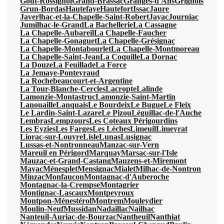
Gout-Rossignol
Grand-Brassac
Granges-d'Ans
Grignols
Grun-Bordas
Hautefaye
Hautefort
Issac
Jaure
Javerlhac-et-la-Chapelle-Saint-Robert
Jayac
Journiac
Jumilhac-le-Grand
La Bachellerie
La Cassagne
La Chapelle-Aubareil
La Chapelle-Faucher
La Chapelle-Gonaguet
La Chapelle-Grésignac
La Chapelle-Montabourlet
La Chapelle-Montmoreau
La Chapelle-Saint-Jean
La Coquille
La Dornac
La Douze
La Feuillade
La Force
La Jemaye-Ponteyraud
La Rochebeaucourt-et-Argentine
La Tour-Blanche-Cercles
Lacropte
Lalinde
Lamonzie-Montastruc
Lamonzie-Saint-Martin
Lanouaille
Lanquais
Le Bourdeix
Le Bugue
Le Fleix
Le Lardin-Saint-Lazare
Le Pizou
Léguillac-de-l'Auche
Lembras
Lempzours
Les Coteaux Périgourdins
Les Eyzies
Les Farges
Les Lèches
Limeuil
Limeyrat
Liorac-sur-Louyre
Lisle
Lunas
Lusignac
Lussas-et-Nontronneau
Manzac-sur-Vern
Mareuil en Périgord
Marquay
Marsac-sur-l'Isle
Mauzac-et-Grand-Castang
Mauzens-et-Miremont
Mayac
Ménesplet
Mensignac
Mialet
Milhac-de-Nontron
Minzac
Monfaucon
Montagnac-d'Auberoche
Montagnac-la-Crempse
Montagrier
Montignac-Lascaux
Montpeyroux
Montpon-Ménestérol
Montrem
Mouleydier
Moulin-Neuf
Mussidan
Nadaillac
Nailhac
Nanteuil-Auriac-de-Bourzac
Nantheuil
Nanthiat