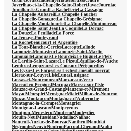
Grun-Bordas
Hautefaye
Hautefort
Issac
Jaure
Javerlhac-et-la-Chapelle-Saint-Robert
Jayac
Journiac
Jumilhac-le-Grand
La Bachellerie
La Cassagne
La Chapelle-Aubareil
La Chapelle-Faucher
La Chapelle-Gonaguet
La Chapelle-Grésignac
La Chapelle-Montabourlet
La Chapelle-Montmoreau
La Chapelle-Saint-Jean
La Coquille
La Dornac
La Douze
La Feuillade
La Force
La Jemaye-Ponteyraud
La Rochebeaucourt-et-Argentine
La Tour-Blanche-Cercles
Lacropte
Lalinde
Lamonzie-Montastruc
Lamonzie-Saint-Martin
Lanouaille
Lanquais
Le Bourdeix
Le Bugue
Le Fleix
Le Lardin-Saint-Lazare
Le Pizou
Léguillac-de-l'Auche
Lembras
Lempzours
Les Coteaux Périgourdins
Les Eyzies
Les Farges
Les Lèches
Limeuil
Limeyrat
Liorac-sur-Louyre
Lisle
Lunas
Lusignac
Lussas-et-Nontronneau
Manzac-sur-Vern
Mareuil en Périgord
Marquay
Marsac-sur-l'Isle
Mauzac-et-Grand-Castang
Mauzens-et-Miremont
Mayac
Ménesplet
Mensignac
Mialet
Milhac-de-Nontron
Minzac
Monfaucon
Montagnac-d'Auberoche
Montagnac-la-Crempse
Montagrier
Montignac-Lascaux
Montpeyroux
Montpon-Ménestérol
Montrem
Mouleydier
Moulin-Neuf
Mussidan
Nadaillac
Nailhac
Nanteuil-Auriac-de-Bourzac
Nantheuil
Nanthiat
Négrondes
Neuvic
Nontron
Parcoul-Chenaud
Paulin