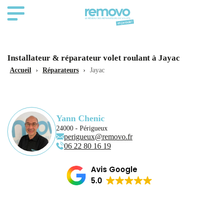
Installateur & réparateur volet roulant à Jayac
Accueil
›
Réparateurs
›
Jayac
Yann Chenic
24000 - Périgueux
perigueux@removo.fr
06 22 80 16 19
Avis Google
5.0