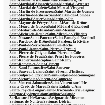
Saint-Louis-en-l'Isle
Saint-Marcel-du-Périgord
Saint-Martial-d'Albarède
Saint-Martial-d'Artenset
Saint-Martial-de-Valette
Saint-Martial-Viveyrol
Saint-Martin-de-Fressengeas
Saint-Martin-de-Gurson
Saint-Martin-de-Ribérac
Saint-Martin-des-Combes
Saint-Martin-l'Astier
Saint-Martin-le-Pin
Saint-Mayme-de-Péreyrol
Saint-Méard-de-Drône
Saint-Méard-de-Gurçon
Saint-Médard-d'Excideuil
Saint-Médard-de-Mussidan
Saint-Mesmin
Saint-Michel-de-Double
Saint-Michel-de-Villadeix
Saint-Nexans
Saint-Pancrace
Saint-Pantaly-d'Excideuil
Saint-Pardoux-de-Drône
Saint-Pardoux-la-Rivière
Saint-Paul-de-Serre
Saint-Paul-la-Roche
Saint-Paul-Lizonne
Saint-Pierre-d'Eyraud
Saint-Pierre-de-Chignac
Saint-Pierre-de-Côle
Saint-Pierre-de-Frugie
Saint-Priest-les-Fougères
Saint-Rabier
Saint-Raphaël
Saint-Rémy
Saint-Romain-et-Saint-Clément
Saint-Saud-Lacoussière
Saint-Sauveur
Saint-Sauveur-Lalande
Saint-Séverin-d'Estissac
Saint-Sulpice-d'Excideuil
Saint-Sulpice-de-Roumagnac
Saint-Victor
Saint-Vincent-de-Connezac
Saint-Vincent-Jalmoutiers
Saint-Vincent-sur-l'Isle
Sainte-Croix-de-Mareuil
Sainte-Eulalie-d'Ans
Sainte-Foy-de-Longas
Sainte-Orse
Sainte-Trie
Salagnac
Salignac-Eyvigues
Salon
Sanilhac
Sarlande
Sarliac-sur-l'Isle
Sarrazac
Savignac-de-Miremont
Savignac-de-Nontron
Savignac-Lédrier