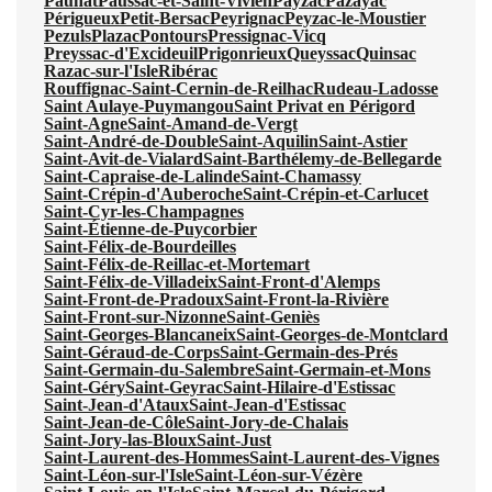
Paunat
Paussac-et-Saint-Vivien
Payzac
Pazayac
Périgueux
Petit-Bersac
Peyrignac
Peyzac-le-Moustier
Pezuls
Plazac
Pontours
Pressignac-Vicq
Preyssac-d'Excideuil
Prigonrieux
Queyssac
Quinsac
Razac-sur-l'Isle
Ribérac
Rouffignac-Saint-Cernin-de-Reilhac
Rudeau-Ladosse
Saint Aulaye-Puymangou
Saint Privat en Périgord
Saint-Agne
Saint-Amand-de-Vergt
Saint-André-de-Double
Saint-Aquilin
Saint-Astier
Saint-Avit-de-Vialard
Saint-Barthélemy-de-Bellegarde
Saint-Capraise-de-Lalinde
Saint-Chamassy
Saint-Crépin-d'Auberoche
Saint-Crépin-et-Carlucet
Saint-Cyr-les-Champagnes
Saint-Étienne-de-Puycorbier
Saint-Félix-de-Bourdeilles
Saint-Félix-de-Reillac-et-Mortemart
Saint-Félix-de-Villadeix
Saint-Front-d'Alemps
Saint-Front-de-Pradoux
Saint-Front-la-Rivière
Saint-Front-sur-Nizonne
Saint-Geniès
Saint-Georges-Blancaneix
Saint-Georges-de-Montclard
Saint-Géraud-de-Corps
Saint-Germain-des-Prés
Saint-Germain-du-Salembre
Saint-Germain-et-Mons
Saint-Géry
Saint-Geyrac
Saint-Hilaire-d'Estissac
Saint-Jean-d'Ataux
Saint-Jean-d'Estissac
Saint-Jean-de-Côle
Saint-Jory-de-Chalais
Saint-Jory-las-Bloux
Saint-Just
Saint-Laurent-des-Hommes
Saint-Laurent-des-Vignes
Saint-Léon-sur-l'Isle
Saint-Léon-sur-Vézère