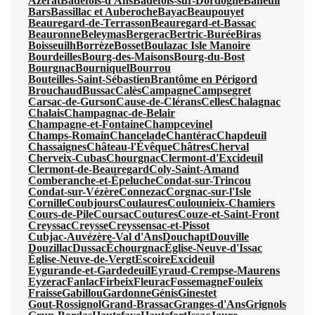
Azerat
Badefols-d'Ans
Badefols-sur-Dordogne
Baneuil
Bars
Bassillac et Auberoche
Bayac
Beaupouyet
Beauregard-de-Terrasson
Beauregard-et-Bassac
Beauronne
Beleymas
Bergerac
Bertric-Burée
Biras
Boisseuilh
Borrèze
Bosset
Boulazac Isle Manoire
Bourdeilles
Bourg-des-Maisons
Bourg-du-Bost
Bourgnac
Bourniquel
Bourrou
Bouteilles-Saint-Sébastien
Brantôme en Périgord
Brouchaud
Bussac
Calès
Campagne
Campsegret
Carsac-de-Gurson
Cause-de-Clérans
Celles
Chalagnac
Chalais
Champagnac-de-Belair
Champagne-et-Fontaine
Champcevinel
Champs-Romain
Chancelade
Chantérac
Chapdeuil
Chassaignes
Château-l'Évêque
Châtres
Cherval
Cherveix-Cubas
Chourgnac
Clermont-d'Excideuil
Clermont-de-Beauregard
Coly-Saint-Amand
Comberanche-et-Épeluche
Condat-sur-Trincou
Condat-sur-Vézère
Connezac
Corgnac-sur-l'Isle
Cornille
Coubjours
Coulaures
Coulounieix-Chamiers
Cours-de-Pile
Coursac
Coutures
Couze-et-Saint-Front
Creyssac
Creysse
Creyssensac-et-Pissot
Cubjac-Auvézère-Val d'Ans
Douchapt
Douville
Douzillac
Dussac
Échourgnac
Église-Neuve-d'Issac
Église-Neuve-de-Vergt
Escoire
Excideuil
Eygurande-et-Gardedeuil
Eyraud-Crempse-Maurens
Eyzerac
Fanlac
Firbeix
Fleurac
Fossemagne
Fouleix
Fraisse
Gabillou
Gardonne
Génis
Ginestet
Gout-Rossignol
Grand-Brassac
Granges-d'Ans
Grignols