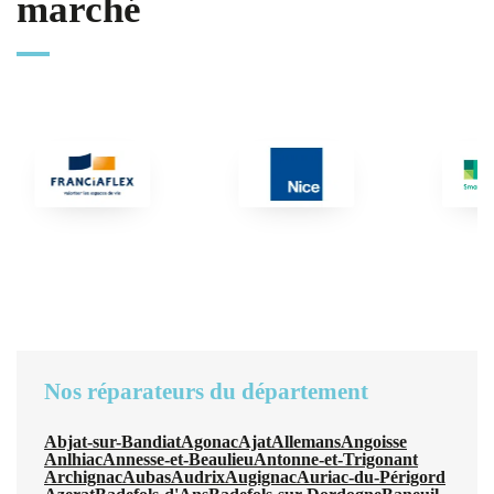
marché
Nos réparateurs du département
Abjat-sur-Bandiat
Agonac
Ajat
Allemans
Angoisse
Anlhiac
Annesse-et-Beaulieu
Antonne-et-Trigonant
Archignac
Aubas
Audrix
Augignac
Auriac-du-Périgord