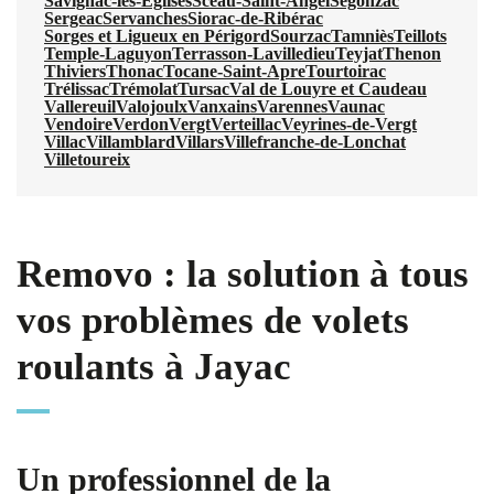
Savignac-les-Églises
Sceau-Saint-Angel
Segonzac
Sergeac
Servanches
Siorac-de-Ribérac
Sorges et Ligueux en Périgord
Sourzac
Tamniès
Teillots
Temple-Laguyon
Terrasson-Lavilledieu
Teyjat
Thenon
Thiviers
Thonac
Tocane-Saint-Apre
Tourtoirac
Trélissac
Trémolat
Tursac
Val de Louyre et Caudeau
Vallereuil
Valojoulx
Vanxains
Varennes
Vaunac
Vendoire
Verdon
Vergt
Verteillac
Veyrines-de-Vergt
Villac
Villamblard
Villars
Villefranche-de-Lonchat
Villetoureix
Removo : la solution à tous
vos problèmes de volets
roulants à Jayac
Un professionnel de la