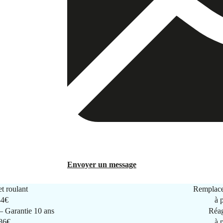
Envoyer un message
t roulant
Remplace
44€
à 
 Garantie 10 ans
Réag
286€
à 