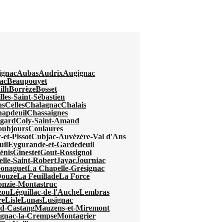
ignac
Aubas
Audrix
Augignac
ac
Beaupouyet
ilh
Borrèze
Bosset
lles-Saint-Sébastien
ns
Celles
Chalagnac
Chalais
apdeuil
Chassaignes
egard
Coly-Saint-Amand
oubjours
Coulaures
-et-Pissot
Cubjac-Auvézère-Val d'Ans
uil
Eygurande-et-Gardedeuil
énis
Ginestet
Gout-Rossignol
elle-Saint-Robert
Jayac
Journiac
Gonaguet
La Chapelle-Grésignac
Douze
La Feuillade
La Force
nzie-Montastruc
zou
Léguillac-de-l'Auche
Lembras
re
Lisle
Lunas
Lusignac
d-Castang
Mauzens-et-Miremont
gnac-la-Crempse
Montagrier