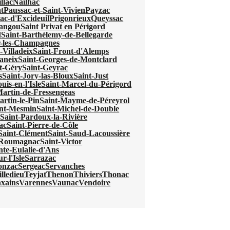
llac
Nailhac
t
Paussac-et-Saint-Vivien
Payzac
ac-d'Excideuil
Prigonrieux
Queyssac
mangou
Saint Privat en Périgord
d
Saint-Barthélemy-de-Bellegarde
r-les-Champagnes
-Villadeix
Saint-Front-d'Alemps
aneix
Saint-Georges-de-Montclard
t-Géry
Saint-Geyrac
s
Saint-Jory-las-Bloux
Saint-Just
uis-en-l'Isle
Saint-Marcel-du-Périgord
Martin-de-Fressengeas
artin-le-Pin
Saint-Mayme-de-Péreyrol
int-Mesmin
Saint-Michel-de-Double
e
Saint-Pardoux-la-Rivière
ac
Saint-Pierre-de-Côle
Saint-Clément
Saint-Saud-Lacoussière
e-Roumagnac
Saint-Victor
nte-Eulalie-d'Ans
r-l'Isle
Sarrazac
onzac
Sergeac
Servanches
lledieu
Teyjat
Thenon
Thiviers
Thonac
xains
Varennes
Vaunac
Vendoire