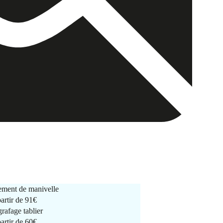
ment de manivelle
partir de
91€
rafage tablier
partir de
60€