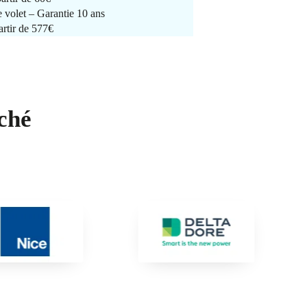
e volet – Garantie 10 ans
artir de 577€
ché