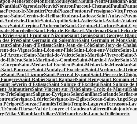
tpon-Ménestérol
Montrem
Mouleydier
Moulin-Neuf
Mussidan
Nadai
l
Nanthiat
Négrondes
Neuvic
Nontron
Parcoul-Chenaud
Paulin
Pauna
nac
Peyzac-le-Moustier
Pezuls
Plazac
Pontours
Pressignac-Vicq
Preyss
gnac-Saint-Cernin-de-Reilhac
Rudeau-Ladosse
Saint Aulaye-Puy
nt-André-de-Double
Saint-Aquilin
Saint-Astier
Saint-Avit-de-Vialar
massy
Saint-Crépin-d'Auberoche
Saint-Crépin-et-Carlucet
Saint-Cy
ix-de-Bourdeilles
Saint-Félix-de-Reillac-et-Mortemart
Saint-Félix-de
a-Rivière
Saint-Front-sur-Nizonne
Saint-Geniès
Saint-Georges-Blanc
-des-Prés
Saint-Germain-du-Salembre
Saint-Germain-et-Mons
Sain
Ataux
Saint-Jean-d'Estissac
Saint-Jean-de-Côle
Saint-Jory-de-Chalai
rent-des-Vignes
Saint-Léon-sur-l'Isle
Saint-Léon-sur-Vézère
Saint-Lo
l-d'Artenset
Saint-Martial-de-Valette
Saint-Martial-Viveyrol
Saint-
-de-Ribérac
Saint-Martin-des-Combes
Saint-Martin-l'Astier
Saint-M
e-Gurçon
Saint-Médard-d'Excideuil
Saint-Médard-de-Mussidan
Sa
s
Saint-Pancrace
Saint-Pantaly-d'Excideuil
Saint-Pardoux-de-Drôn
he
Saint-Paul-Lizonne
Saint-Pierre-d'Eyraud
Saint-Pierre-de-Chign
s-Fougères
Saint-Rabier
Saint-Raphaël
Saint-Rémy
Saint-Romain-et-
Saint-Séverin-d'Estissac
Saint-Sulpice-d'Excideuil
Saint-Sulpice-d
ent-Jalmoutiers
Saint-Vincent-sur-l'Isle
Sainte-Croix-de-Mareuil
Sai
te-Trie
Salagnac
Salignac-Eyvigues
Salon
Sanilhac
Sarlande
Sarliac-su
ontron
Savignac-Lédrier
Savignac-les-Églises
Sceau-Saint-Angel
Seg
en Périgord
Sourzac
Tamniès
Teillots
Temple-Laguyon
Terrasson-Lavi
c
Trémolat
Tursac
Val de Louyre et Caudeau
Vallereuil
Valojoulx
Van
rgt
Villac
Villamblard
Villars
Villefranche-de-Lonchat
Villetoureix