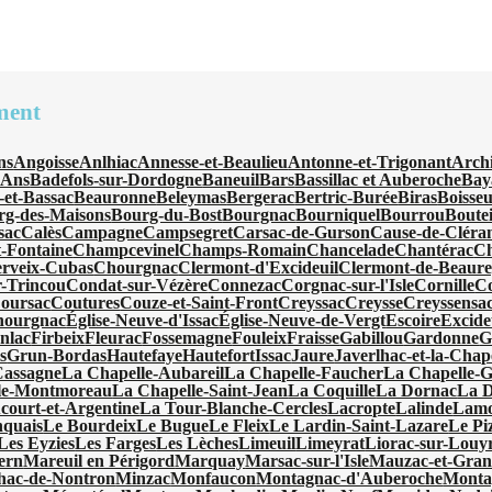
ment
ns
Angoisse
Anlhiac
Annesse-et-Beaulieu
Antonne-et-Trigonant
Arch
'Ans
Badefols-sur-Dordogne
Baneuil
Bars
Bassillac et Auberoche
Bay
-et-Bassac
Beauronne
Beleymas
Bergerac
Bertric-Burée
Biras
Boisseu
rg-des-Maisons
Bourg-du-Bost
Bourgnac
Bourniquel
Bourrou
Boutei
sac
Calès
Campagne
Campsegret
Carsac-de-Gurson
Cause-de-Cléra
-Fontaine
Champcevinel
Champs-Romain
Chancelade
Chantérac
Ch
rveix-Cubas
Chourgnac
Clermont-d'Excideuil
Clermont-de-Beaur
-Trincou
Condat-sur-Vézère
Connezac
Corgnac-sur-l'Isle
Cornille
C
oursac
Coutures
Couze-et-Saint-Front
Creyssac
Creysse
Creyssensac
hourgnac
Église-Neuve-d'Issac
Église-Neuve-de-Vergt
Escoire
Excide
nlac
Firbeix
Fleurac
Fossemagne
Fouleix
Fraisse
Gabillou
Gardonne
G
s
Grun-Bordas
Hautefaye
Hautefort
Issac
Jaure
Javerlhac-et-la-Chap
Cassagne
La Chapelle-Aubareil
La Chapelle-Faucher
La Chapelle-
le-Montmoreau
La Chapelle-Saint-Jean
La Coquille
La Dornac
La 
ourt-et-Argentine
La Tour-Blanche-Cercles
Lacropte
Lalinde
Lamo
quais
Le Bourdeix
Le Bugue
Le Fleix
Le Lardin-Saint-Lazare
Le Pi
Les Eyzies
Les Farges
Les Lèches
Limeuil
Limeyrat
Liorac-sur-Louy
ern
Mareuil en Périgord
Marquay
Marsac-sur-l'Isle
Mauzac-et-Gran
hac-de-Nontron
Minzac
Monfaucon
Montagnac-d'Auberoche
Monta