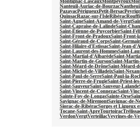
Montignac-Lascaux
Montpeyroux
Mon
Nanteuil-Auriac-de-Bourzac
Nantheui
Pazayac
Périgueux
Petit-Bersac
Peyrig
Quinsac
Razac-sur-l'Isle
Ribérac
Rouffi
Saint-Agne
Saint-Amand-de-Vergt
Sai
Saint-Capraise-de-Lalinde
Saint-Cha
Saint-Étienne-de-Puycorbier
Saint-Fél
Saint-Front-de-Pradoux
Saint-Front-l
Saint-Géraud-de-Corps
Saint-Germain
Saint-Hilaire-d'Estissac
Saint-Jean-d'
Saint-Laurent-des-Hommes
Saint-Lau
Saint-Martial-d'Albarède
Saint-Martia
Saint-Martin-de-Gurson
Saint-Martin
Saint-Méard-de-Drône
Saint-Méard-d
Saint-Michel-de-Villadeix
Saint-Nexan
Saint-Paul-de-Serre
Saint-Paul-la-Roc
Saint-Pierre-de-Frugie
Saint-Priest-le
Saint-Sauveur
Saint-Sauveur-Lalande
Saint-Vincent-de-Connezac
Saint-Vinc
Sainte-Foy-de-Longas
Sainte-Orse
Sain
Savignac-de-Miremont
Savignac-de-N
Siorac-de-Ribérac
Sorges et Ligueux 
Tocane-Saint-Apre
Tourtoirac
Trélissa
Verdon
Vergt
Verteillac
Veyrines-de-Ve