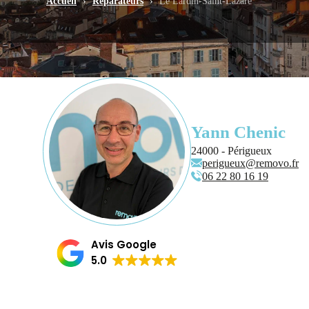
Accueil
›
Réparateurs
›
Le Lardin-Saint-Lazare
Yann Chenic
24000 - Périgueux
perigueux@removo.fr
06 22 80 16 19
Avis Google
5.0