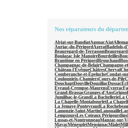
Nos réparateurs du départe
Abjat-sur-Bandiat
Agonac
Ajat
Allema
Auriac-du-Périgord
Azerat
Badefols-d
Beauregard-de-Terrasson
Beauregard
Boulazac Isle Manoire
Bourdeilles
Bou
Brantôme en Périgord
Brouchaud
Bus
Champagnac-de-Belair
Champagne-et
Château-l'Évêque
Châtres
Cherval
Che
Comberanche-et-Épeluche
Condat-sur
Coulounieix-Chamiers
Cours-de-Pile
C
Douchapt
Douville
Douzillac
Dussac
Éc
Eyraud-Crempse-Maurens
Eyzerac
Fa
Grand-Brassac
Granges-d'Ans
Grignol
Jumilhac-le-Grand
La Bachellerie
La 
La Chapelle-Montabourlet
La Chapel
La Jemaye-Ponteyraud
La Rochebeauc
Lamonzie-Saint-Martin
Lanouaille
Lan
Lempzours
Les Coteaux Périgourdins
Lussas-et-Nontronneau
Manzac-sur-V
Mayac
Ménesplet
Mensignac
Mialet
Mil