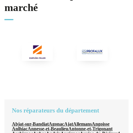
marché
Nos réparateurs du département
Abjat-sur-Bandiat
Agonac
Ajat
Allemans
Angoisse
Anlhiac
Annesse-et-Beaulieu
Antonne-et-Trigonant