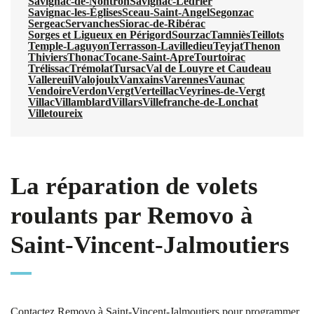
Savignac-de-Nontron
Savignac-Lédrier
Savignac-les-Églises
Sceau-Saint-Angel
Segonzac
Sergeac
Servanches
Siorac-de-Ribérac
Sorges et Ligueux en Périgord
Sourzac
Tamniès
Teillots
Temple-Laguyon
Terrasson-Lavilledieu
Teyjat
Thenon
Thiviers
Thonac
Tocane-Saint-Apre
Tourtoirac
Trélissac
Trémolat
Tursac
Val de Louyre et Caudeau
Vallereuil
Valojoulx
Vanxains
Varennes
Vaunac
Vendoire
Verdon
Vergt
Verteillac
Veyrines-de-Vergt
Villac
Villamblard
Villars
Villefranche-de-Lonchat
Villetoureix
La réparation de volets
roulants par Removo à
Saint-Vincent-Jalmoutiers
Contactez Removo à Saint-Vincent-Jalmoutiers pour programmer