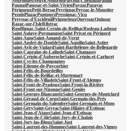
Négrondes
Neuvic
Nontron
Parcoul-Chenaud
Paulin
Paunat
Paussac-et-Saint-Vivien
Payzac
Pazayac
Périgueux
Petit-Bersac
Peyrignac
Peyzac-le-Moustier
Pezuls
Plazac
Pontours
Pressignac-Vicq
Preyssac-d'Excideuil
Prigonrieux
Queyssac
Quinsac
Razac-sur-l'Isle
Ribérac
Rouffignac-Saint-Cernin-de-Reilhac
Rudeau-Ladosse
Saint Aulaye-Puymangou
Saint Privat en Périgord
Saint-Agne
Saint-Amand-de-Vergt
Saint-André-de-Double
Saint-Aquilin
Saint-Astier
Saint-Avit-de-Vialard
Saint-Barthélemy-de-Bellegarde
Saint-Capraise-de-Lalinde
Saint-Chamassy
Saint-Crépin-d'Auberoche
Saint-Crépin-et-Carlucet
Saint-Cyr-les-Champagnes
Saint-Étienne-de-Puycorbier
Saint-Félix-de-Bourdeilles
Saint-Félix-de-Reillac-et-Mortemart
Saint-Félix-de-Villadeix
Saint-Front-d'Alemps
Saint-Front-de-Pradoux
Saint-Front-la-Rivière
Saint-Front-sur-Nizonne
Saint-Geniès
Saint-Georges-Blancaneix
Saint-Georges-de-Montclard
Saint-Géraud-de-Corps
Saint-Germain-des-Prés
Saint-Germain-du-Salembre
Saint-Germain-et-Mons
Saint-Géry
Saint-Geyrac
Saint-Hilaire-d'Estissac
Saint-Jean-d'Ataux
Saint-Jean-d'Estissac
Saint-Jean-de-Côle
Saint-Jory-de-Chalais
Saint-Jory-las-Bloux
Saint-Just
Saint-Laurent-des-Hommes
Saint-Laurent-des-Vignes