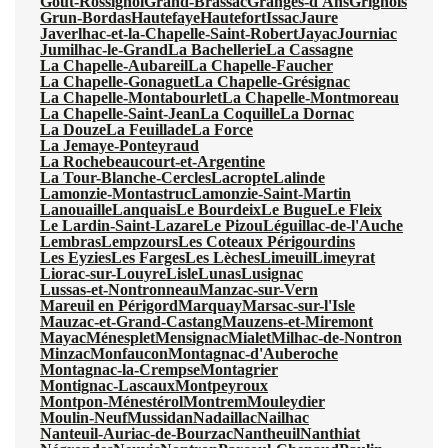
Gout-Rossignol
Grand-Brassac
Granges-d'Ans
Grignols
Grun-Bordas
Hautefaye
Hautefort
Issac
Jaure
Javerlhac-et-la-Chapelle-Saint-Robert
Jayac
Journiac
Jumilhac-le-Grand
La Bachellerie
La Cassagne
La Chapelle-Aubareil
La Chapelle-Faucher
La Chapelle-Gonaguet
La Chapelle-Grésignac
La Chapelle-Montabourlet
La Chapelle-Montmoreau
La Chapelle-Saint-Jean
La Coquille
La Dornac
La Douze
La Feuillade
La Force
La Jemaye-Ponteyraud
La Rochebeaucourt-et-Argentine
La Tour-Blanche-Cercles
Lacropte
Lalinde
Lamonzie-Montastruc
Lamonzie-Saint-Martin
Lanouaille
Lanquais
Le Bourdeix
Le Bugue
Le Fleix
Le Lardin-Saint-Lazare
Le Pizou
Léguillac-de-l'Auche
Lembras
Lempzours
Les Coteaux Périgourdins
Les Eyzies
Les Farges
Les Lèches
Limeuil
Limeyrat
Liorac-sur-Louyre
Lisle
Lunas
Lusignac
Lussas-et-Nontronneau
Manzac-sur-Vern
Mareuil en Périgord
Marquay
Marsac-sur-l'Isle
Mauzac-et-Grand-Castang
Mauzens-et-Miremont
Mayac
Ménesplet
Mensignac
Mialet
Milhac-de-Nontron
Minzac
Monfaucon
Montagnac-d'Auberoche
Montagnac-la-Crempse
Montagrier
Montignac-Lascaux
Montpeyroux
Montpon-Ménestérol
Montrem
Mouleydier
Moulin-Neuf
Mussidan
Nadaillac
Nailhac
Nanteuil-Auriac-de-Bourzac
Nantheuil
Nanthiat