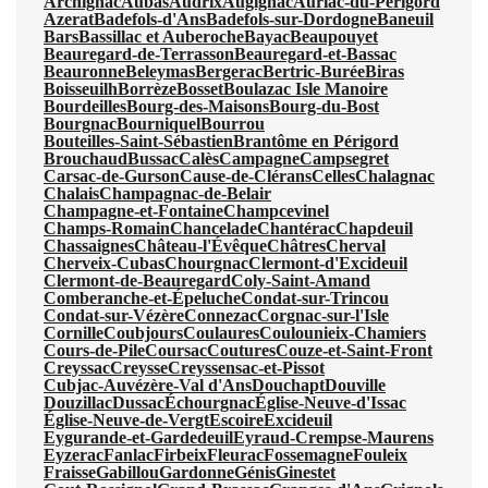
Archignac
Aubas
Audrix
Augignac
Auriac-du-Périgord
Azerat
Badefols-d'Ans
Badefols-sur-Dordogne
Baneuil
Bars
Bassillac et Auberoche
Bayac
Beaupouyet
Beauregard-de-Terrasson
Beauregard-et-Bassac
Beauronne
Beleymas
Bergerac
Bertric-Burée
Biras
Boisseuilh
Borrèze
Bosset
Boulazac Isle Manoire
Bourdeilles
Bourg-des-Maisons
Bourg-du-Bost
Bourgnac
Bourniquel
Bourrou
Bouteilles-Saint-Sébastien
Brantôme en Périgord
Brouchaud
Bussac
Calès
Campagne
Campsegret
Carsac-de-Gurson
Cause-de-Clérans
Celles
Chalagnac
Chalais
Champagnac-de-Belair
Champagne-et-Fontaine
Champcevinel
Champs-Romain
Chancelade
Chantérac
Chapdeuil
Chassaignes
Château-l'Évêque
Châtres
Cherval
Cherveix-Cubas
Chourgnac
Clermont-d'Excideuil
Clermont-de-Beauregard
Coly-Saint-Amand
Comberanche-et-Épeluche
Condat-sur-Trincou
Condat-sur-Vézère
Connezac
Corgnac-sur-l'Isle
Cornille
Coubjours
Coulaures
Coulounieix-Chamiers
Cours-de-Pile
Coursac
Coutures
Couze-et-Saint-Front
Creyssac
Creysse
Creyssensac-et-Pissot
Cubjac-Auvézère-Val d'Ans
Douchapt
Douville
Douzillac
Dussac
Échourgnac
Église-Neuve-d'Issac
Église-Neuve-de-Vergt
Escoire
Excideuil
Eygurande-et-Gardedeuil
Eyraud-Crempse-Maurens
Eyzerac
Fanlac
Firbeix
Fleurac
Fossemagne
Fouleix
Fraisse
Gabillou
Gardonne
Génis
Ginestet