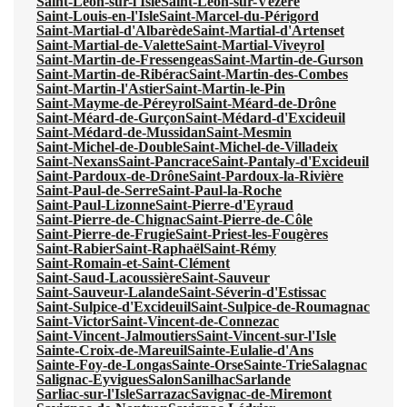
Saint-Léon-sur-l'Isle
Saint-Léon-sur-Vézère
Saint-Louis-en-l'Isle
Saint-Marcel-du-Périgord
Saint-Martial-d'Albarède
Saint-Martial-d'Artenset
Saint-Martial-de-Valette
Saint-Martial-Viveyrol
Saint-Martin-de-Fressengeas
Saint-Martin-de-Gurson
Saint-Martin-de-Ribérac
Saint-Martin-des-Combes
Saint-Martin-l'Astier
Saint-Martin-le-Pin
Saint-Mayme-de-Péreyrol
Saint-Méard-de-Drône
Saint-Méard-de-Gurçon
Saint-Médard-d'Excideuil
Saint-Médard-de-Mussidan
Saint-Mesmin
Saint-Michel-de-Double
Saint-Michel-de-Villadeix
Saint-Nexans
Saint-Pancrace
Saint-Pantaly-d'Excideuil
Saint-Pardoux-de-Drône
Saint-Pardoux-la-Rivière
Saint-Paul-de-Serre
Saint-Paul-la-Roche
Saint-Paul-Lizonne
Saint-Pierre-d'Eyraud
Saint-Pierre-de-Chignac
Saint-Pierre-de-Côle
Saint-Pierre-de-Frugie
Saint-Priest-les-Fougères
Saint-Rabier
Saint-Raphaël
Saint-Rémy
Saint-Romain-et-Saint-Clément
Saint-Saud-Lacoussière
Saint-Sauveur
Saint-Sauveur-Lalande
Saint-Séverin-d'Estissac
Saint-Sulpice-d'Excideuil
Saint-Sulpice-de-Roumagnac
Saint-Victor
Saint-Vincent-de-Connezac
Saint-Vincent-Jalmoutiers
Saint-Vincent-sur-l'Isle
Sainte-Croix-de-Mareuil
Sainte-Eulalie-d'Ans
Sainte-Foy-de-Longas
Sainte-Orse
Sainte-Trie
Salagnac
Salignac-Eyvigues
Salon
Sanilhac
Sarlande
Sarliac-sur-l'Isle
Sarrazac
Savignac-de-Miremont