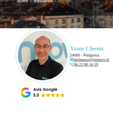
Accueil
›
Réparateurs
›
Le Pizou
Yann Chenic
24000 - Périgueux
perigueux@removo.fr
06 22 80 16 19
Avis Google
5.0