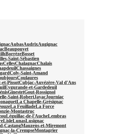
ignac
Aubas
Audrix
Augignac
ac
Beaupouyet
ilh
Borrèze
Bosset
lles-Saint-Sébastien
ns
Celles
Chalagnac
Chalais
apdeuil
Chassaignes
egard
Coly-Saint-Amand
oubjours
Coulaures
-et-Pissot
Cubjac-Auvézère-Val d'Ans
uil
Eygurande-et-Gardedeuil
énis
Ginestet
Gout-Rossignol
elle-Saint-Robert
Jayac
Journiac
Gonaguet
La Chapelle-Grésignac
Douze
La Feuillade
La Force
nzie-Montastruc
zou
Léguillac-de-l'Auche
Lembras
re
Lisle
Lunas
Lusignac
d-Castang
Mauzens-et-Miremont
gnac-la-Crempse
Montagrier