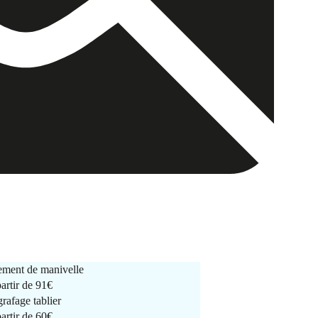
ment de manivelle
partir de
91€
rafage tablier
partir de
60€