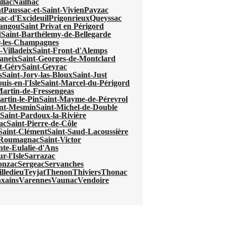
llac
Nailhac
t
Paussac-et-Saint-Vivien
Payzac
ac-d'Excideuil
Prigonrieux
Queyssac
mangou
Saint Privat en Périgord
d
Saint-Barthélemy-de-Bellegarde
r-les-Champagnes
-Villadeix
Saint-Front-d'Alemps
aneix
Saint-Georges-de-Montclard
t-Géry
Saint-Geyrac
s
Saint-Jory-las-Bloux
Saint-Just
uis-en-l'Isle
Saint-Marcel-du-Périgord
Martin-de-Fressengeas
artin-le-Pin
Saint-Mayme-de-Péreyrol
int-Mesmin
Saint-Michel-de-Double
e
Saint-Pardoux-la-Rivière
ac
Saint-Pierre-de-Côle
Saint-Clément
Saint-Saud-Lacoussière
e-Roumagnac
Saint-Victor
nte-Eulalie-d'Ans
r-l'Isle
Sarrazac
onzac
Sergeac
Servanches
lledieu
Teyjat
Thenon
Thiviers
Thonac
xains
Varennes
Vaunac
Vendoire