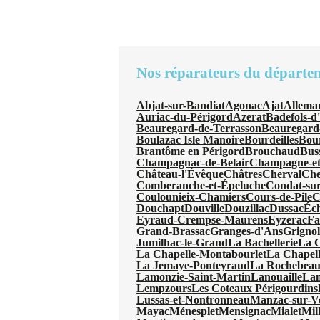
Nos réparateurs du départe
Abjat-sur-Bandiat
Agonac
Ajat
Allema
Auriac-du-Périgord
Azerat
Badefols-d
Beauregard-de-Terrasson
Beauregard
Boulazac Isle Manoire
Bourdeilles
Bou
Brantôme en Périgord
Brouchaud
Bus
Champagnac-de-Belair
Champagne-et
Château-l'Évêque
Châtres
Cherval
Che
Comberanche-et-Épeluche
Condat-sur
Coulounieix-Chamiers
Cours-de-Pile
C
Douchapt
Douville
Douzillac
Dussac
Éc
Eyraud-Crempse-Maurens
Eyzerac
Fa
Grand-Brassac
Granges-d'Ans
Grignol
Jumilhac-le-Grand
La Bachellerie
La 
La Chapelle-Montabourlet
La Chapel
La Jemaye-Ponteyraud
La Rochebeauc
Lamonzie-Saint-Martin
Lanouaille
Lan
Lempzours
Les Coteaux Périgourdins
Lussas-et-Nontronneau
Manzac-sur-V
Mayac
Ménesplet
Mensignac
Mialet
Mil