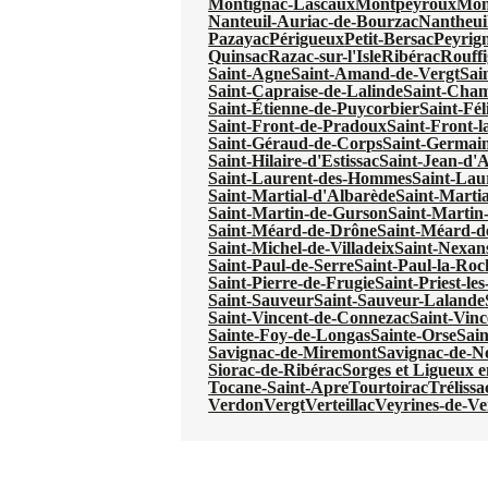
Montignac-Lascaux
Montpeyroux
Mon
Nanteuil-Auriac-de-Bourzac
Nantheui
Pazayac
Périgueux
Petit-Bersac
Peyrig
Quinsac
Razac-sur-l'Isle
Ribérac
Rouffi
Saint-Agne
Saint-Amand-de-Vergt
Sai
Saint-Capraise-de-Lalinde
Saint-Cha
Saint-Étienne-de-Puycorbier
Saint-Fél
Saint-Front-de-Pradoux
Saint-Front-l
Saint-Géraud-de-Corps
Saint-Germain
Saint-Hilaire-d'Estissac
Saint-Jean-d'
Saint-Laurent-des-Hommes
Saint-Lau
Saint-Martial-d'Albarède
Saint-Martia
Saint-Martin-de-Gurson
Saint-Martin
Saint-Méard-de-Drône
Saint-Méard-d
Saint-Michel-de-Villadeix
Saint-Nexan
Saint-Paul-de-Serre
Saint-Paul-la-Roc
Saint-Pierre-de-Frugie
Saint-Priest-le
Saint-Sauveur
Saint-Sauveur-Lalande
Saint-Vincent-de-Connezac
Saint-Vinc
Sainte-Foy-de-Longas
Sainte-Orse
Sain
Savignac-de-Miremont
Savignac-de-N
Siorac-de-Ribérac
Sorges et Ligueux 
Tocane-Saint-Apre
Tourtoirac
Trélissa
Verdon
Vergt
Verteillac
Veyrines-de-Ve