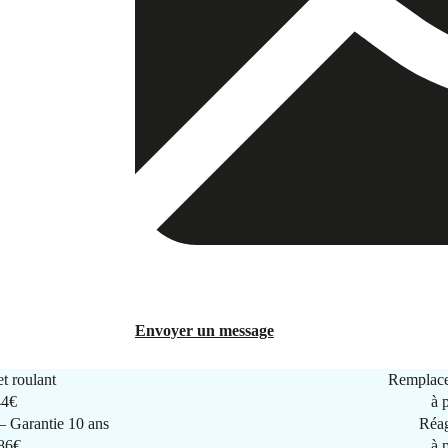
Envoyer un message
t roulant
Remplace
44€
à 
 Garantie 10 ans
Réag
286€
à 