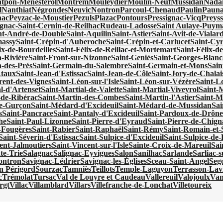
tpon-Ménestérol
Montrem
Mouleydier
Moulin-Neuf
Mussidan
Nadai
l
Nanthiat
Négrondes
Neuvic
Nontron
Parcoul-Chenaud
Paulin
Pauna
nac
Peyzac-le-Moustier
Pezuls
Plazac
Pontours
Pressignac-Vicq
Preyss
gnac-Saint-Cernin-de-Reilhac
Rudeau-Ladosse
Saint Aulaye-Puy
nt-André-de-Double
Saint-Aquilin
Saint-Astier
Saint-Avit-de-Vialar
massy
Saint-Crépin-d'Auberoche
Saint-Crépin-et-Carlucet
Saint-Cy
ix-de-Bourdeilles
Saint-Félix-de-Reillac-et-Mortemart
Saint-Félix-de
a-Rivière
Saint-Front-sur-Nizonne
Saint-Geniès
Saint-Georges-Blanc
-des-Prés
Saint-Germain-du-Salembre
Saint-Germain-et-Mons
Sain
Ataux
Saint-Jean-d'Estissac
Saint-Jean-de-Côle
Saint-Jory-de-Chalai
rent-des-Vignes
Saint-Léon-sur-l'Isle
Saint-Léon-sur-Vézère
Saint-Lo
l-d'Artenset
Saint-Martial-de-Valette
Saint-Martial-Viveyrol
Saint-
-de-Ribérac
Saint-Martin-des-Combes
Saint-Martin-l'Astier
Saint-M
e-Gurçon
Saint-Médard-d'Excideuil
Saint-Médard-de-Mussidan
Sa
s
Saint-Pancrace
Saint-Pantaly-d'Excideuil
Saint-Pardoux-de-Drôn
he
Saint-Paul-Lizonne
Saint-Pierre-d'Eyraud
Saint-Pierre-de-Chign
s-Fougères
Saint-Rabier
Saint-Raphaël
Saint-Rémy
Saint-Romain-et-
Saint-Séverin-d'Estissac
Saint-Sulpice-d'Excideuil
Saint-Sulpice-d
ent-Jalmoutiers
Saint-Vincent-sur-l'Isle
Sainte-Croix-de-Mareuil
Sai
te-Trie
Salagnac
Salignac-Eyvigues
Salon
Sanilhac
Sarlande
Sarliac-su
ontron
Savignac-Lédrier
Savignac-les-Églises
Sceau-Saint-Angel
Seg
en Périgord
Sourzac
Tamniès
Teillots
Temple-Laguyon
Terrasson-Lavi
c
Trémolat
Tursac
Val de Louyre et Caudeau
Vallereuil
Valojoulx
Van
rgt
Villac
Villamblard
Villars
Villefranche-de-Lonchat
Villetoureix