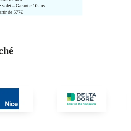
e volet – Garantie 10 ans
artir de 577€
ché