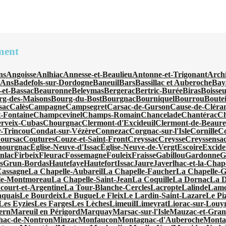
ment
ns
Angoisse
Anlhiac
Annesse-et-Beaulieu
Antonne-et-Trigonant
Arch
'Ans
Badefols-sur-Dordogne
Baneuil
Bars
Bassillac et Auberoche
Bay
-et-Bassac
Beauronne
Beleymas
Bergerac
Bertric-Burée
Biras
Boisseu
rg-des-Maisons
Bourg-du-Bost
Bourgnac
Bourniquel
Bourrou
Boutei
sac
Calès
Campagne
Campsegret
Carsac-de-Gurson
Cause-de-Cléra
-Fontaine
Champcevinel
Champs-Romain
Chancelade
Chantérac
Ch
rveix-Cubas
Chourgnac
Clermont-d'Excideuil
Clermont-de-Beaur
-Trincou
Condat-sur-Vézère
Connezac
Corgnac-sur-l'Isle
Cornille
C
oursac
Coutures
Couze-et-Saint-Front
Creyssac
Creysse
Creyssensac
hourgnac
Église-Neuve-d'Issac
Église-Neuve-de-Vergt
Escoire
Excide
nlac
Firbeix
Fleurac
Fossemagne
Fouleix
Fraisse
Gabillou
Gardonne
G
s
Grun-Bordas
Hautefaye
Hautefort
Issac
Jaure
Javerlhac-et-la-Chap
Cassagne
La Chapelle-Aubareil
La Chapelle-Faucher
La Chapelle-
le-Montmoreau
La Chapelle-Saint-Jean
La Coquille
La Dornac
La 
ourt-et-Argentine
La Tour-Blanche-Cercles
Lacropte
Lalinde
Lamo
quais
Le Bourdeix
Le Bugue
Le Fleix
Le Lardin-Saint-Lazare
Le Pi
Les Eyzies
Les Farges
Les Lèches
Limeuil
Limeyrat
Liorac-sur-Louy
ern
Mareuil en Périgord
Marquay
Marsac-sur-l'Isle
Mauzac-et-Gran
hac-de-Nontron
Minzac
Monfaucon
Montagnac-d'Auberoche
Monta