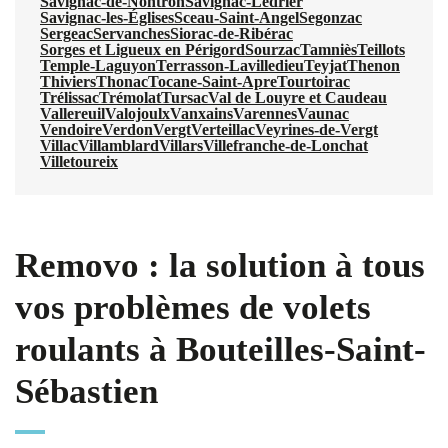
Savignac-de-Nontron
Savignac-Lédrier
Savignac-les-Églises
Sceau-Saint-Angel
Segonzac
Sergeac
Servanches
Siorac-de-Ribérac
Sorges et Ligueux en Périgord
Sourzac
Tamniès
Teillots
Temple-Laguyon
Terrasson-Lavilledieu
Teyjat
Thenon
Thiviers
Thonac
Tocane-Saint-Apre
Tourtoirac
Trélissac
Trémolat
Tursac
Val de Louyre et Caudeau
Vallereuil
Valojoulx
Vanxains
Varennes
Vaunac
Vendoire
Verdon
Vergt
Verteillac
Veyrines-de-Vergt
Villac
Villamblard
Villars
Villefranche-de-Lonchat
Villetoureix
Removo : la solution à tous
vos problèmes de volets
roulants à Bouteilles-Saint-
Sébastien