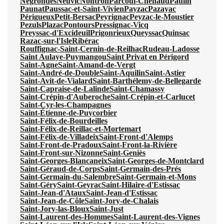
Négrondes
Neuvic
Nontron
Parcoul-Chenaud
Paulin
Paunat
Paussac-et-Saint-Vivien
Payzac
Pazayac
Périgueux
Petit-Bersac
Peyrignac
Peyzac-le-Moustier
Pezuls
Plazac
Pontours
Pressignac-Vicq
Preyssac-d'Excideuil
Prigonrieux
Queyssac
Quinsac
Razac-sur-l'Isle
Ribérac
Rouffignac-Saint-Cernin-de-Reilhac
Rudeau-Ladosse
Saint Aulaye-Puymangou
Saint Privat en Périgord
Saint-Agne
Saint-Amand-de-Vergt
Saint-André-de-Double
Saint-Aquilin
Saint-Astier
Saint-Avit-de-Vialard
Saint-Barthélemy-de-Bellegarde
Saint-Capraise-de-Lalinde
Saint-Chamassy
Saint-Crépin-d'Auberoche
Saint-Crépin-et-Carlucet
Saint-Cyr-les-Champagnes
Saint-Étienne-de-Puycorbier
Saint-Félix-de-Bourdeilles
Saint-Félix-de-Reillac-et-Mortemart
Saint-Félix-de-Villadeix
Saint-Front-d'Alemps
Saint-Front-de-Pradoux
Saint-Front-la-Rivière
Saint-Front-sur-Nizonne
Saint-Geniès
Saint-Georges-Blancaneix
Saint-Georges-de-Montclard
Saint-Géraud-de-Corps
Saint-Germain-des-Prés
Saint-Germain-du-Salembre
Saint-Germain-et-Mons
Saint-Géry
Saint-Geyrac
Saint-Hilaire-d'Estissac
Saint-Jean-d'Ataux
Saint-Jean-d'Estissac
Saint-Jean-de-Côle
Saint-Jory-de-Chalais
Saint-Jory-las-Bloux
Saint-Just
Saint-Laurent-des-Hommes
Saint-Laurent-des-Vignes