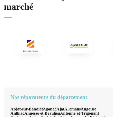
marché
Nos réparateurs du département
Abjat-sur-Bandiat
Agonac
Ajat
Allemans
Angoisse
Anlhiac
Annesse-et-Beaulieu
Antonne-et-Trigonant