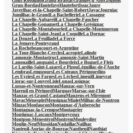
Gout-Rossignol
Grand-Brassac
Granges-d'Ans
Grignols
Grun-Bordas
Hautefaye
Hautefort
Issac
Jaure
Javerlhac-et-la-Chapelle-Saint-Robert
Jayac
Journiac
Jumilhac-le-Grand
La Bachellerie
La Cassagne
La Chapelle-Aubareil
La Chapelle-Faucher
La Chapelle-Gonaguet
La Chapelle-Grésignac
La Chapelle-Montabourlet
La Chapelle-Montmoreau
La Chapelle-Saint-Jean
La Coquille
La Dornac
La Douze
La Feuillade
La Force
La Jemaye-Ponteyraud
La Rochebeaucourt-et-Argentine
La Tour-Blanche-Cercles
Lacropte
Lalinde
Lamonzie-Montastruc
Lamonzie-Saint-Martin
Lanouaille
Lanquais
Le Bourdeix
Le Bugue
Le Fleix
Le Lardin-Saint-Lazare
Le Pizou
Léguillac-de-l'Auche
Lembras
Lempzours
Les Coteaux Périgourdins
Les Eyzies
Les Farges
Les Lèches
Limeuil
Limeyrat
Liorac-sur-Louyre
Lisle
Lunas
Lusignac
Lussas-et-Nontronneau
Manzac-sur-Vern
Mareuil en Périgord
Marquay
Marsac-sur-l'Isle
Mauzac-et-Grand-Castang
Mauzens-et-Miremont
Mayac
Ménesplet
Mensignac
Mialet
Milhac-de-Nontron
Minzac
Monfaucon
Montagnac-d'Auberoche
Montagnac-la-Crempse
Montagrier
Montignac-Lascaux
Montpeyroux
Montpon-Ménestérol
Montrem
Mouleydier
Moulin-Neuf
Mussidan
Nadaillac
Nailhac
Nanteuil-Auriac-de-Bourzac
Nantheuil
Nanthiat