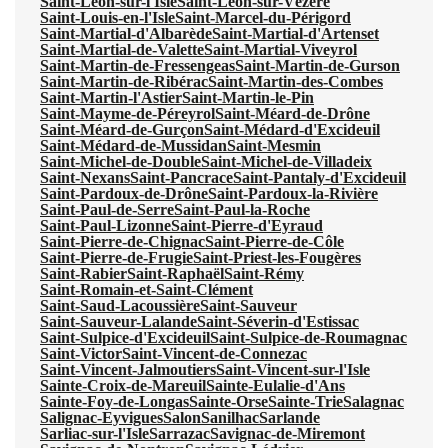
Saint-Léon-sur-l'Isle
Saint-Léon-sur-Vézère
Saint-Louis-en-l'Isle
Saint-Marcel-du-Périgord
Saint-Martial-d'Albarède
Saint-Martial-d'Artenset
Saint-Martial-de-Valette
Saint-Martial-Viveyrol
Saint-Martin-de-Fressengeas
Saint-Martin-de-Gurson
Saint-Martin-de-Ribérac
Saint-Martin-des-Combes
Saint-Martin-l'Astier
Saint-Martin-le-Pin
Saint-Mayme-de-Péreyrol
Saint-Méard-de-Drône
Saint-Méard-de-Gurçon
Saint-Médard-d'Excideuil
Saint-Médard-de-Mussidan
Saint-Mesmin
Saint-Michel-de-Double
Saint-Michel-de-Villadeix
Saint-Nexans
Saint-Pancrace
Saint-Pantaly-d'Excideuil
Saint-Pardoux-de-Drône
Saint-Pardoux-la-Rivière
Saint-Paul-de-Serre
Saint-Paul-la-Roche
Saint-Paul-Lizonne
Saint-Pierre-d'Eyraud
Saint-Pierre-de-Chignac
Saint-Pierre-de-Côle
Saint-Pierre-de-Frugie
Saint-Priest-les-Fougères
Saint-Rabier
Saint-Raphaël
Saint-Rémy
Saint-Romain-et-Saint-Clément
Saint-Saud-Lacoussière
Saint-Sauveur
Saint-Sauveur-Lalande
Saint-Séverin-d'Estissac
Saint-Sulpice-d'Excideuil
Saint-Sulpice-de-Roumagnac
Saint-Victor
Saint-Vincent-de-Connezac
Saint-Vincent-Jalmoutiers
Saint-Vincent-sur-l'Isle
Sainte-Croix-de-Mareuil
Sainte-Eulalie-d'Ans
Sainte-Foy-de-Longas
Sainte-Orse
Sainte-Trie
Salagnac
Salignac-Eyvigues
Salon
Sanilhac
Sarlande
Sarliac-sur-l'Isle
Sarrazac
Savignac-de-Miremont