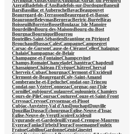
Archignac
Aubas
Audrix
Augignac
Auriac-du-Périgord
Azerat
Badefols-d'Ans
Badefols-sur-Dordogne
Baneuil
Bars
Bassillac et Auberoche
Bayac
Beaupouyet
Beauregard-de-Terrasson
Beauregard-et-Bassac
Beauronne
Beleymas
Bergerac
Bertric-Burée
Biras
Boisseuilh
Borrèze
Bosset
Boulazac Isle Manoire
Bourdeilles
Bourg-des-Maisons
Bourg-du-Bost
Bourgnac
Bourniquel
Bourrou
Bouteilles-Saint-Sébastien
Brantôme en Périgord
Brouchaud
Bussac
Calès
Campagne
Campsegret
Carsac-de-Gurson
Cause-de-Clérans
Celles
Chalagnac
Chalais
Champagnac-de-Belair
Champagne-et-Fontaine
Champcevinel
Champs-Romain
Chancelade
Chantérac
Chapdeuil
Chassaignes
Château-l'Évêque
Châtres
Cherval
Cherveix-Cubas
Chourgnac
Clermont-d'Excideuil
Clermont-de-Beauregard
Coly-Saint-Amand
Comberanche-et-Épeluche
Condat-sur-Trincou
Condat-sur-Vézère
Connezac
Corgnac-sur-l'Isle
Cornille
Coubjours
Coulaures
Coulounieix-Chamiers
Cours-de-Pile
Coursac
Coutures
Couze-et-Saint-Front
Creyssac
Creysse
Creyssensac-et-Pissot
Cubjac-Auvézère-Val d'Ans
Douchapt
Douville
Douzillac
Dussac
Échourgnac
Église-Neuve-d'Issac
Église-Neuve-de-Vergt
Escoire
Excideuil
Eygurande-et-Gardedeuil
Eyraud-Crempse-Maurens
Eyzerac
Fanlac
Firbeix
Fleurac
Fossemagne
Fouleix
Fraisse
Gabillou
Gardonne
Génis
Ginestet