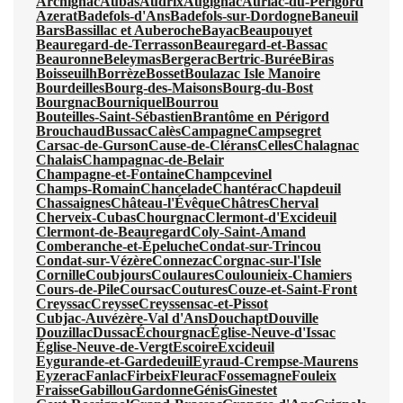
Archignac
Aubas
Audrix
Augignac
Auriac-du-Périgord
Azerat
Badefols-d'Ans
Badefols-sur-Dordogne
Baneuil
Bars
Bassillac et Auberoche
Bayac
Beaupouyet
Beauregard-de-Terrasson
Beauregard-et-Bassac
Beauronne
Beleymas
Bergerac
Bertric-Burée
Biras
Boisseuilh
Borrèze
Bosset
Boulazac Isle Manoire
Bourdeilles
Bourg-des-Maisons
Bourg-du-Bost
Bourgnac
Bourniquel
Bourrou
Bouteilles-Saint-Sébastien
Brantôme en Périgord
Brouchaud
Bussac
Calès
Campagne
Campsegret
Carsac-de-Gurson
Cause-de-Clérans
Celles
Chalagnac
Chalais
Champagnac-de-Belair
Champagne-et-Fontaine
Champcevinel
Champs-Romain
Chancelade
Chantérac
Chapdeuil
Chassaignes
Château-l'Évêque
Châtres
Cherval
Cherveix-Cubas
Chourgnac
Clermont-d'Excideuil
Clermont-de-Beauregard
Coly-Saint-Amand
Comberanche-et-Épeluche
Condat-sur-Trincou
Condat-sur-Vézère
Connezac
Corgnac-sur-l'Isle
Cornille
Coubjours
Coulaures
Coulounieix-Chamiers
Cours-de-Pile
Coursac
Coutures
Couze-et-Saint-Front
Creyssac
Creysse
Creyssensac-et-Pissot
Cubjac-Auvézère-Val d'Ans
Douchapt
Douville
Douzillac
Dussac
Échourgnac
Église-Neuve-d'Issac
Église-Neuve-de-Vergt
Escoire
Excideuil
Eygurande-et-Gardedeuil
Eyraud-Crempse-Maurens
Eyzerac
Fanlac
Firbeix
Fleurac
Fossemagne
Fouleix
Fraisse
Gabillou
Gardonne
Génis
Ginestet