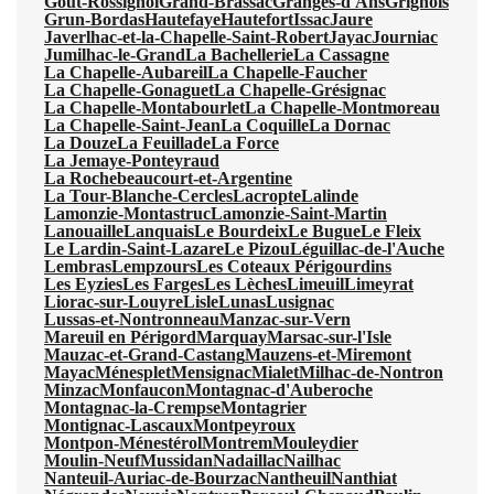
Gout-Rossignol
Grand-Brassac
Granges-d'Ans
Grignols
Grun-Bordas
Hautefaye
Hautefort
Issac
Jaure
Javerlhac-et-la-Chapelle-Saint-Robert
Jayac
Journiac
Jumilhac-le-Grand
La Bachellerie
La Cassagne
La Chapelle-Aubareil
La Chapelle-Faucher
La Chapelle-Gonaguet
La Chapelle-Grésignac
La Chapelle-Montabourlet
La Chapelle-Montmoreau
La Chapelle-Saint-Jean
La Coquille
La Dornac
La Douze
La Feuillade
La Force
La Jemaye-Ponteyraud
La Rochebeaucourt-et-Argentine
La Tour-Blanche-Cercles
Lacropte
Lalinde
Lamonzie-Montastruc
Lamonzie-Saint-Martin
Lanouaille
Lanquais
Le Bourdeix
Le Bugue
Le Fleix
Le Lardin-Saint-Lazare
Le Pizou
Léguillac-de-l'Auche
Lembras
Lempzours
Les Coteaux Périgourdins
Les Eyzies
Les Farges
Les Lèches
Limeuil
Limeyrat
Liorac-sur-Louyre
Lisle
Lunas
Lusignac
Lussas-et-Nontronneau
Manzac-sur-Vern
Mareuil en Périgord
Marquay
Marsac-sur-l'Isle
Mauzac-et-Grand-Castang
Mauzens-et-Miremont
Mayac
Ménesplet
Mensignac
Mialet
Milhac-de-Nontron
Minzac
Monfaucon
Montagnac-d'Auberoche
Montagnac-la-Crempse
Montagrier
Montignac-Lascaux
Montpeyroux
Montpon-Ménestérol
Montrem
Mouleydier
Moulin-Neuf
Mussidan
Nadaillac
Nailhac
Nanteuil-Auriac-de-Bourzac
Nantheuil
Nanthiat