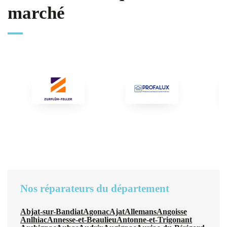
marché
Nos réparateurs du département
Abjat-sur-Bandiat
Agonac
Ajat
Allemans
Angoisse
Anlhiac
Annesse-et-Beaulieu
Antonne-et-Trigonant