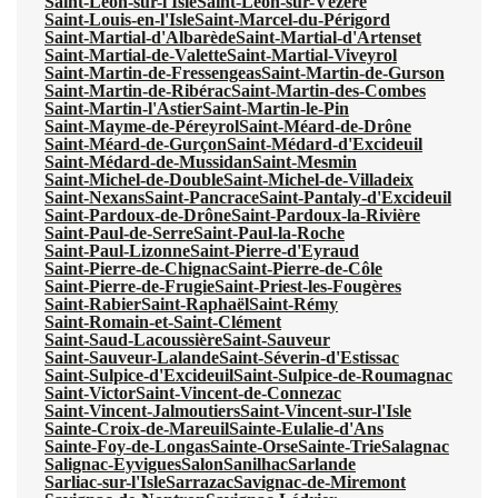
Saint-Léon-sur-l'Isle
Saint-Léon-sur-Vézère
Saint-Louis-en-l'Isle
Saint-Marcel-du-Périgord
Saint-Martial-d'Albarède
Saint-Martial-d'Artenset
Saint-Martial-de-Valette
Saint-Martial-Viveyrol
Saint-Martin-de-Fressengeas
Saint-Martin-de-Gurson
Saint-Martin-de-Ribérac
Saint-Martin-des-Combes
Saint-Martin-l'Astier
Saint-Martin-le-Pin
Saint-Mayme-de-Péreyrol
Saint-Méard-de-Drône
Saint-Méard-de-Gurçon
Saint-Médard-d'Excideuil
Saint-Médard-de-Mussidan
Saint-Mesmin
Saint-Michel-de-Double
Saint-Michel-de-Villadeix
Saint-Nexans
Saint-Pancrace
Saint-Pantaly-d'Excideuil
Saint-Pardoux-de-Drône
Saint-Pardoux-la-Rivière
Saint-Paul-de-Serre
Saint-Paul-la-Roche
Saint-Paul-Lizonne
Saint-Pierre-d'Eyraud
Saint-Pierre-de-Chignac
Saint-Pierre-de-Côle
Saint-Pierre-de-Frugie
Saint-Priest-les-Fougères
Saint-Rabier
Saint-Raphaël
Saint-Rémy
Saint-Romain-et-Saint-Clément
Saint-Saud-Lacoussière
Saint-Sauveur
Saint-Sauveur-Lalande
Saint-Séverin-d'Estissac
Saint-Sulpice-d'Excideuil
Saint-Sulpice-de-Roumagnac
Saint-Victor
Saint-Vincent-de-Connezac
Saint-Vincent-Jalmoutiers
Saint-Vincent-sur-l'Isle
Sainte-Croix-de-Mareuil
Sainte-Eulalie-d'Ans
Sainte-Foy-de-Longas
Sainte-Orse
Sainte-Trie
Salagnac
Salignac-Eyvigues
Salon
Sanilhac
Sarlande
Sarliac-sur-l'Isle
Sarrazac
Savignac-de-Miremont