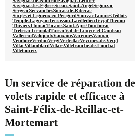
Savignac-de-Nontron
Savignac-Lédrier
Savignac-les-Églises
Sceau-Saint-Angel
Segonzac
Sergeac
Servanches
Siorac-de-Ribérac
Sorges et Ligueux en Périgord
Sourzac
Tamniès
Teillots
Temple-Laguyon
Terrasson-Lavilledieu
Teyjat
Thenon
Thiviers
Thonac
Tocane-Saint-Apre
Tourtoirac
Trélissac
Trémolat
Tursac
Val de Louyre et Caudeau
Vallereuil
Valojoulx
Vanxains
Varennes
Vaunac
Vendoire
Verdon
Vergt
Verteillac
Veyrines-de-Vergt
Villac
Villamblard
Villars
Villefranche-de-Lonchat
Villetoureix
Un service de réparation de
volets rapide et efficace à
Saint-Félix-de-Reillac-et-
Mortemart