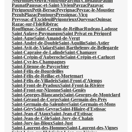
Négrondes
Neuvic
Nontron
Parcoul-Chenaud
Paulin
Paunat
Paussac-et-Saint-Vivien
Payzac
Pazayac
Périgueux
Petit-Bersac
Peyrignac
Peyzac-le-Moustier
Pezuls
Plazac
Pontours
Pressignac-Vicq
Preyssac-d'Excideuil
Prigonrieux
Queyssac
Quinsac
Razac-sur-l'Isle
Ribérac
Rouffignac-Saint-Cernin-de-Reilhac
Rudeau-Ladosse
Saint Aulaye-Puymangou
Saint Privat en Périgord
Saint-Agne
Saint-Amand-de-Vergt
Saint-André-de-Double
Saint-Aquilin
Saint-Astier
Saint-Avit-de-Vialard
Saint-Barthélemy-de-Bellegarde
Saint-Capraise-de-Lalinde
Saint-Chamassy
Saint-Crépin-d'Auberoche
Saint-Crépin-et-Carlucet
Saint-Cyr-les-Champagnes
Saint-Étienne-de-Puycorbier
Saint-Félix-de-Bourdeilles
Saint-Félix-de-Reillac-et-Mortemart
Saint-Félix-de-Villadeix
Saint-Front-d'Alemps
Saint-Front-de-Pradoux
Saint-Front-la-Rivière
Saint-Front-sur-Nizonne
Saint-Geniès
Saint-Georges-Blancaneix
Saint-Georges-de-Montclard
Saint-Géraud-de-Corps
Saint-Germain-des-Prés
Saint-Germain-du-Salembre
Saint-Germain-et-Mons
Saint-Géry
Saint-Geyrac
Saint-Hilaire-d'Estissac
Saint-Jean-d'Ataux
Saint-Jean-d'Estissac
Saint-Jean-de-Côle
Saint-Jory-de-Chalais
Saint-Jory-las-Bloux
Saint-Just
Saint-Laurent-des-Hommes
Saint-Laurent-des-Vignes