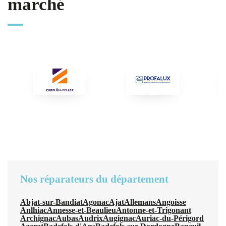
marché
Nos réparateurs du département
Abjat-sur-Bandiat
Agonac
Ajat
Allemans
Angoisse
Anlhiac
Annesse-et-Beaulieu
Antonne-et-Trigonant
Archignac
Aubas
Audrix
Augignac
Auriac-du-Périgord