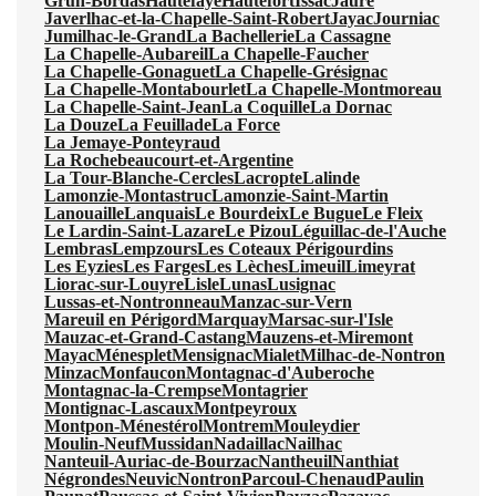
Grun-Bordas
Hautefaye
Hautefort
Issac
Jaure
Javerlhac-et-la-Chapelle-Saint-Robert
Jayac
Journiac
Jumilhac-le-Grand
La Bachellerie
La Cassagne
La Chapelle-Aubareil
La Chapelle-Faucher
La Chapelle-Gonaguet
La Chapelle-Grésignac
La Chapelle-Montabourlet
La Chapelle-Montmoreau
La Chapelle-Saint-Jean
La Coquille
La Dornac
La Douze
La Feuillade
La Force
La Jemaye-Ponteyraud
La Rochebeaucourt-et-Argentine
La Tour-Blanche-Cercles
Lacropte
Lalinde
Lamonzie-Montastruc
Lamonzie-Saint-Martin
Lanouaille
Lanquais
Le Bourdeix
Le Bugue
Le Fleix
Le Lardin-Saint-Lazare
Le Pizou
Léguillac-de-l'Auche
Lembras
Lempzours
Les Coteaux Périgourdins
Les Eyzies
Les Farges
Les Lèches
Limeuil
Limeyrat
Liorac-sur-Louyre
Lisle
Lunas
Lusignac
Lussas-et-Nontronneau
Manzac-sur-Vern
Mareuil en Périgord
Marquay
Marsac-sur-l'Isle
Mauzac-et-Grand-Castang
Mauzens-et-Miremont
Mayac
Ménesplet
Mensignac
Mialet
Milhac-de-Nontron
Minzac
Monfaucon
Montagnac-d'Auberoche
Montagnac-la-Crempse
Montagrier
Montignac-Lascaux
Montpeyroux
Montpon-Ménestérol
Montrem
Mouleydier
Moulin-Neuf
Mussidan
Nadaillac
Nailhac
Nanteuil-Auriac-de-Bourzac
Nantheuil
Nanthiat
Négrondes
Neuvic
Nontron
Parcoul-Chenaud
Paulin