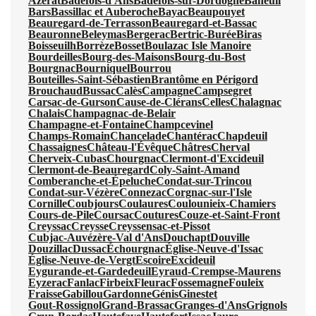
Azerat
Badefols-d'Ans
Badefols-sur-Dordogne
Baneuil
Bars
Bassillac et Auberoche
Bayac
Beaupouyet
Beauregard-de-Terrasson
Beauregard-et-Bassac
Beauronne
Beleymas
Bergerac
Bertric-Burée
Biras
Boisseuilh
Borrèze
Bosset
Boulazac Isle Manoire
Bourdeilles
Bourg-des-Maisons
Bourg-du-Bost
Bourgnac
Bourniquel
Bourrou
Bouteilles-Saint-Sébastien
Brantôme en Périgord
Brouchaud
Bussac
Calès
Campagne
Campsegret
Carsac-de-Gurson
Cause-de-Clérans
Celles
Chalagnac
Chalais
Champagnac-de-Belair
Champagne-et-Fontaine
Champcevinel
Champs-Romain
Chancelade
Chantérac
Chapdeuil
Chassaignes
Château-l'Évêque
Châtres
Cherval
Cherveix-Cubas
Chourgnac
Clermont-d'Excideuil
Clermont-de-Beauregard
Coly-Saint-Amand
Comberanche-et-Épeluche
Condat-sur-Trincou
Condat-sur-Vézère
Connezac
Corgnac-sur-l'Isle
Cornille
Coubjours
Coulaures
Coulounieix-Chamiers
Cours-de-Pile
Coursac
Coutures
Couze-et-Saint-Front
Creyssac
Creysse
Creyssensac-et-Pissot
Cubjac-Auvézère-Val d'Ans
Douchapt
Douville
Douzillac
Dussac
Échourgnac
Église-Neuve-d'Issac
Église-Neuve-de-Vergt
Escoire
Excideuil
Eygurande-et-Gardedeuil
Eyraud-Crempse-Maurens
Eyzerac
Fanlac
Firbeix
Fleurac
Fossemagne
Fouleix
Fraisse
Gabillou
Gardonne
Génis
Ginestet
Gout-Rossignol
Grand-Brassac
Granges-d'Ans
Grignols