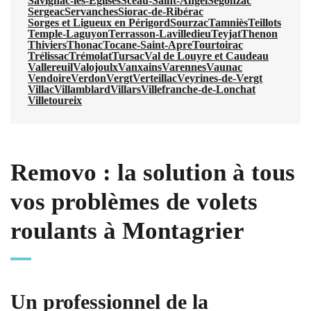
Savignac-les-Églises
Sceau-Saint-Angel
Segonzac
Sergeac
Servanches
Siorac-de-Ribérac
Sorges et Ligueux en Périgord
Sourzac
Tamniès
Teillots
Temple-Laguyon
Terrasson-Lavilledieu
Teyjat
Thenon
Thiviers
Thonac
Tocane-Saint-Apre
Tourtoirac
Trélissac
Trémolat
Tursac
Val de Louyre et Caudeau
Vallereuil
Valojoulx
Vanxains
Varennes
Vaunac
Vendoire
Verdon
Vergt
Verteillac
Veyrines-de-Vergt
Villac
Villamblard
Villars
Villefranche-de-Lonchat
Villetoureix
Removo : la solution à tous
vos problèmes de volets
roulants à Montagrier
Un professionnel de la