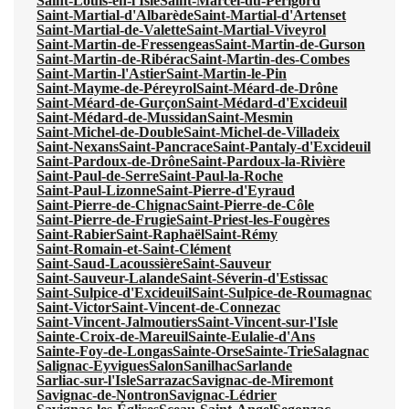
Saint-Louis-en-l'Isle
Saint-Marcel-du-Périgord
Saint-Martial-d'Albarède
Saint-Martial-d'Artenset
Saint-Martial-de-Valette
Saint-Martial-Viveyrol
Saint-Martin-de-Fressengeas
Saint-Martin-de-Gurson
Saint-Martin-de-Ribérac
Saint-Martin-des-Combes
Saint-Martin-l'Astier
Saint-Martin-le-Pin
Saint-Mayme-de-Péreyrol
Saint-Méard-de-Drône
Saint-Méard-de-Gurçon
Saint-Médard-d'Excideuil
Saint-Médard-de-Mussidan
Saint-Mesmin
Saint-Michel-de-Double
Saint-Michel-de-Villadeix
Saint-Nexans
Saint-Pancrace
Saint-Pantaly-d'Excideuil
Saint-Pardoux-de-Drône
Saint-Pardoux-la-Rivière
Saint-Paul-de-Serre
Saint-Paul-la-Roche
Saint-Paul-Lizonne
Saint-Pierre-d'Eyraud
Saint-Pierre-de-Chignac
Saint-Pierre-de-Côle
Saint-Pierre-de-Frugie
Saint-Priest-les-Fougères
Saint-Rabier
Saint-Raphaël
Saint-Rémy
Saint-Romain-et-Saint-Clément
Saint-Saud-Lacoussière
Saint-Sauveur
Saint-Sauveur-Lalande
Saint-Séverin-d'Estissac
Saint-Sulpice-d'Excideuil
Saint-Sulpice-de-Roumagnac
Saint-Victor
Saint-Vincent-de-Connezac
Saint-Vincent-Jalmoutiers
Saint-Vincent-sur-l'Isle
Sainte-Croix-de-Mareuil
Sainte-Eulalie-d'Ans
Sainte-Foy-de-Longas
Sainte-Orse
Sainte-Trie
Salagnac
Salignac-Eyvigues
Salon
Sanilhac
Sarlande
Sarliac-sur-l'Isle
Sarrazac
Savignac-de-Miremont
Savignac-de-Nontron
Savignac-Lédrier