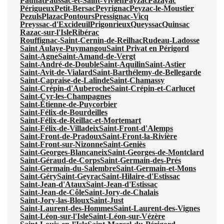
Paunat
Paussac-et-Saint-Vivien
Payzac
Pazayac
Périgueux
Petit-Bersac
Peyrignac
Peyzac-le-Moustier
Pezuls
Plazac
Pontours
Pressignac-Vicq
Preyssac-d'Excideuil
Prigonrieux
Queyssac
Quinsac
Razac-sur-l'Isle
Ribérac
Rouffignac-Saint-Cernin-de-Reilhac
Rudeau-Ladosse
Saint Aulaye-Puymangou
Saint Privat en Périgord
Saint-Agne
Saint-Amand-de-Vergt
Saint-André-de-Double
Saint-Aquilin
Saint-Astier
Saint-Avit-de-Vialard
Saint-Barthélemy-de-Bellegarde
Saint-Capraise-de-Lalinde
Saint-Chamassy
Saint-Crépin-d'Auberoche
Saint-Crépin-et-Carlucet
Saint-Cyr-les-Champagnes
Saint-Étienne-de-Puycorbier
Saint-Félix-de-Bourdeilles
Saint-Félix-de-Reillac-et-Mortemart
Saint-Félix-de-Villadeix
Saint-Front-d'Alemps
Saint-Front-de-Pradoux
Saint-Front-la-Rivière
Saint-Front-sur-Nizonne
Saint-Geniès
Saint-Georges-Blancaneix
Saint-Georges-de-Montclard
Saint-Géraud-de-Corps
Saint-Germain-des-Prés
Saint-Germain-du-Salembre
Saint-Germain-et-Mons
Saint-Géry
Saint-Geyrac
Saint-Hilaire-d'Estissac
Saint-Jean-d'Ataux
Saint-Jean-d'Estissac
Saint-Jean-de-Côle
Saint-Jory-de-Chalais
Saint-Jory-las-Bloux
Saint-Just
Saint-Laurent-des-Hommes
Saint-Laurent-des-Vignes
Saint-Léon-sur-l'Isle
Saint-Léon-sur-Vézère