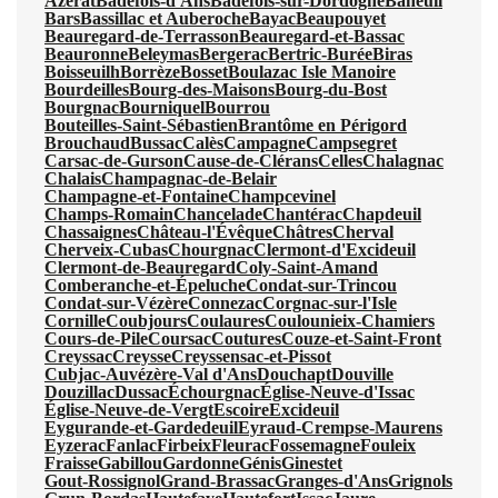
Azerat
Badefols-d'Ans
Badefols-sur-Dordogne
Baneuil
Bars
Bassillac et Auberoche
Bayac
Beaupouyet
Beauregard-de-Terrasson
Beauregard-et-Bassac
Beauronne
Beleymas
Bergerac
Bertric-Burée
Biras
Boisseuilh
Borrèze
Bosset
Boulazac Isle Manoire
Bourdeilles
Bourg-des-Maisons
Bourg-du-Bost
Bourgnac
Bourniquel
Bourrou
Bouteilles-Saint-Sébastien
Brantôme en Périgord
Brouchaud
Bussac
Calès
Campagne
Campsegret
Carsac-de-Gurson
Cause-de-Clérans
Celles
Chalagnac
Chalais
Champagnac-de-Belair
Champagne-et-Fontaine
Champcevinel
Champs-Romain
Chancelade
Chantérac
Chapdeuil
Chassaignes
Château-l'Évêque
Châtres
Cherval
Cherveix-Cubas
Chourgnac
Clermont-d'Excideuil
Clermont-de-Beauregard
Coly-Saint-Amand
Comberanche-et-Épeluche
Condat-sur-Trincou
Condat-sur-Vézère
Connezac
Corgnac-sur-l'Isle
Cornille
Coubjours
Coulaures
Coulounieix-Chamiers
Cours-de-Pile
Coursac
Coutures
Couze-et-Saint-Front
Creyssac
Creysse
Creyssensac-et-Pissot
Cubjac-Auvézère-Val d'Ans
Douchapt
Douville
Douzillac
Dussac
Échourgnac
Église-Neuve-d'Issac
Église-Neuve-de-Vergt
Escoire
Excideuil
Eygurande-et-Gardedeuil
Eyraud-Crempse-Maurens
Eyzerac
Fanlac
Firbeix
Fleurac
Fossemagne
Fouleix
Fraisse
Gabillou
Gardonne
Génis
Ginestet
Gout-Rossignol
Grand-Brassac
Granges-d'Ans
Grignols