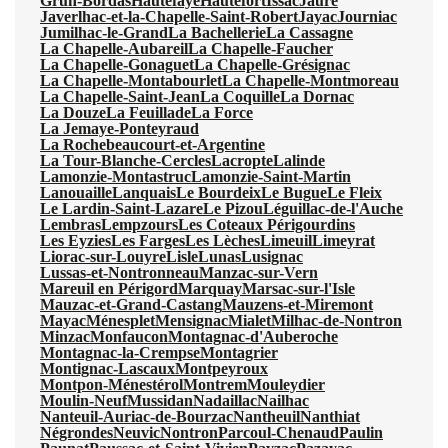
Grun-Bordas
Hautefaye
Hautefort
Issac
Jaure
Javerlhac-et-la-Chapelle-Saint-Robert
Jayac
Journiac
Jumilhac-le-Grand
La Bachellerie
La Cassagne
La Chapelle-Aubareil
La Chapelle-Faucher
La Chapelle-Gonaguet
La Chapelle-Grésignac
La Chapelle-Montabourlet
La Chapelle-Montmoreau
La Chapelle-Saint-Jean
La Coquille
La Dornac
La Douze
La Feuillade
La Force
La Jemaye-Ponteyraud
La Rochebeaucourt-et-Argentine
La Tour-Blanche-Cercles
Lacropte
Lalinde
Lamonzie-Montastruc
Lamonzie-Saint-Martin
Lanouaille
Lanquais
Le Bourdeix
Le Bugue
Le Fleix
Le Lardin-Saint-Lazare
Le Pizou
Léguillac-de-l'Auche
Lembras
Lempzours
Les Coteaux Périgourdins
Les Eyzies
Les Farges
Les Lèches
Limeuil
Limeyrat
Liorac-sur-Louyre
Lisle
Lunas
Lusignac
Lussas-et-Nontronneau
Manzac-sur-Vern
Mareuil en Périgord
Marquay
Marsac-sur-l'Isle
Mauzac-et-Grand-Castang
Mauzens-et-Miremont
Mayac
Ménesplet
Mensignac
Mialet
Milhac-de-Nontron
Minzac
Monfaucon
Montagnac-d'Auberoche
Montagnac-la-Crempse
Montagrier
Montignac-Lascaux
Montpeyroux
Montpon-Ménestérol
Montrem
Mouleydier
Moulin-Neuf
Mussidan
Nadaillac
Nailhac
Nanteuil-Auriac-de-Bourzac
Nantheuil
Nanthiat
Négrondes
Neuvic
Nontron
Parcoul-Chenaud
Paulin