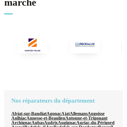
marché
Nos réparateurs du département
Abjat-sur-Bandiat
Agonac
Ajat
Allemans
Angoisse
Anlhiac
Annesse-et-Beaulieu
Antonne-et-Trigonant
Archignac
Aubas
Audrix
Augignac
Auriac-du-Périgord