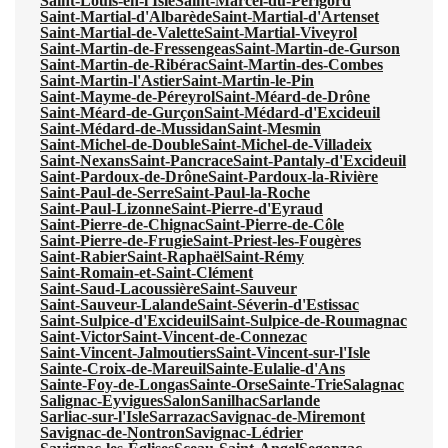
Saint-Louis-en-l'Isle
Saint-Marcel-du-Périgord
Saint-Martial-d'Albarède
Saint-Martial-d'Artenset
Saint-Martial-de-Valette
Saint-Martial-Viveyrol
Saint-Martin-de-Fressengeas
Saint-Martin-de-Gurson
Saint-Martin-de-Ribérac
Saint-Martin-des-Combes
Saint-Martin-l'Astier
Saint-Martin-le-Pin
Saint-Mayme-de-Péreyrol
Saint-Méard-de-Drône
Saint-Méard-de-Gurçon
Saint-Médard-d'Excideuil
Saint-Médard-de-Mussidan
Saint-Mesmin
Saint-Michel-de-Double
Saint-Michel-de-Villadeix
Saint-Nexans
Saint-Pancrace
Saint-Pantaly-d'Excideuil
Saint-Pardoux-de-Drône
Saint-Pardoux-la-Rivière
Saint-Paul-de-Serre
Saint-Paul-la-Roche
Saint-Paul-Lizonne
Saint-Pierre-d'Eyraud
Saint-Pierre-de-Chignac
Saint-Pierre-de-Côle
Saint-Pierre-de-Frugie
Saint-Priest-les-Fougères
Saint-Rabier
Saint-Raphaël
Saint-Rémy
Saint-Romain-et-Saint-Clément
Saint-Saud-Lacoussière
Saint-Sauveur
Saint-Sauveur-Lalande
Saint-Séverin-d'Estissac
Saint-Sulpice-d'Excideuil
Saint-Sulpice-de-Roumagnac
Saint-Victor
Saint-Vincent-de-Connezac
Saint-Vincent-Jalmoutiers
Saint-Vincent-sur-l'Isle
Sainte-Croix-de-Mareuil
Sainte-Eulalie-d'Ans
Sainte-Foy-de-Longas
Sainte-Orse
Sainte-Trie
Salagnac
Salignac-Eyvigues
Salon
Sanilhac
Sarlande
Sarliac-sur-l'Isle
Sarrazac
Savignac-de-Miremont
Savignac-de-Nontron
Savignac-Lédrier