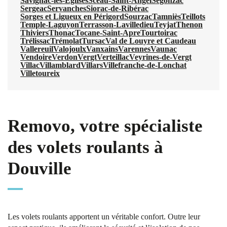
Savignac-les-Églises
Sceau-Saint-Angel
Segonzac
Sergeac
Servanches
Siorac-de-Ribérac
Sorges et Ligueux en Périgord
Sourzac
Tamniès
Teillots
Temple-Laguyon
Terrasson-Lavilledieu
Teyjat
Thenon
Thiviers
Thonac
Tocane-Saint-Apre
Tourtoirac
Trélissac
Trémolat
Tursac
Val de Louyre et Caudeau
Vallereuil
Valojoulx
Vanxains
Varennes
Vaunac
Vendoire
Verdon
Vergt
Verteillac
Veyrines-de-Vergt
Villac
Villamblard
Villars
Villefranche-de-Lonchat
Villetoureix
Removo, votre spécialiste
des volets roulants à
Douville
Les volets roulants apportent un véritable confort. Outre leur