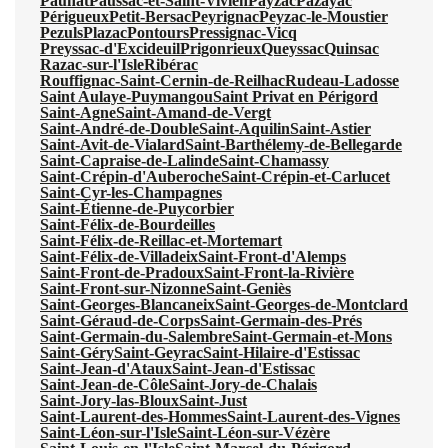
Paunat
Paussac-et-Saint-Vivien
Payzac
Pazayac
Périgueux
Petit-Bersac
Peyrignac
Peyzac-le-Moustier
Pezuls
Plazac
Pontours
Pressignac-Vicq
Preyssac-d'Excideuil
Prigonrieux
Queyssac
Quinsac
Razac-sur-l'Isle
Ribérac
Rouffignac-Saint-Cernin-de-Reilhac
Rudeau-Ladosse
Saint Aulaye-Puymangou
Saint Privat en Périgord
Saint-Agne
Saint-Amand-de-Vergt
Saint-André-de-Double
Saint-Aquilin
Saint-Astier
Saint-Avit-de-Vialard
Saint-Barthélemy-de-Bellegarde
Saint-Capraise-de-Lalinde
Saint-Chamassy
Saint-Crépin-d'Auberoche
Saint-Crépin-et-Carlucet
Saint-Cyr-les-Champagnes
Saint-Étienne-de-Puycorbier
Saint-Félix-de-Bourdeilles
Saint-Félix-de-Reillac-et-Mortemart
Saint-Félix-de-Villadeix
Saint-Front-d'Alemps
Saint-Front-de-Pradoux
Saint-Front-la-Rivière
Saint-Front-sur-Nizonne
Saint-Geniès
Saint-Georges-Blancaneix
Saint-Georges-de-Montclard
Saint-Géraud-de-Corps
Saint-Germain-des-Prés
Saint-Germain-du-Salembre
Saint-Germain-et-Mons
Saint-Géry
Saint-Geyrac
Saint-Hilaire-d'Estissac
Saint-Jean-d'Ataux
Saint-Jean-d'Estissac
Saint-Jean-de-Côle
Saint-Jory-de-Chalais
Saint-Jory-las-Bloux
Saint-Just
Saint-Laurent-des-Hommes
Saint-Laurent-des-Vignes
Saint-Léon-sur-l'Isle
Saint-Léon-sur-Vézère