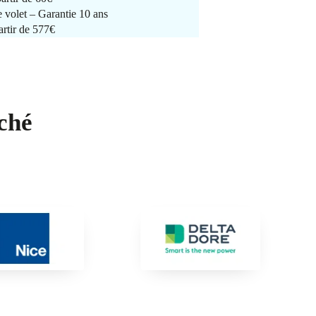
e volet – Garantie 10 ans
artir de 577€
ché