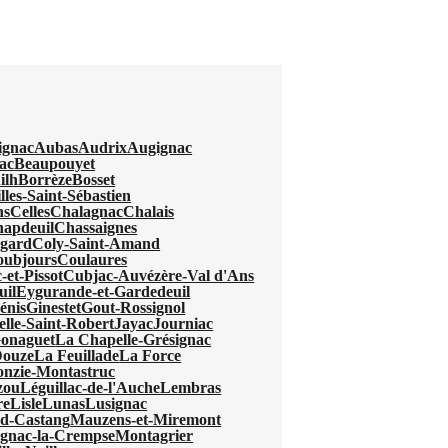
ignac
Aubas
Audrix
Augignac
ac
Beaupouyet
ilh
Borrèze
Bosset
lles-Saint-Sébastien
ns
Celles
Chalagnac
Chalais
apdeuil
Chassaignes
egard
Coly-Saint-Amand
oubjours
Coulaures
-et-Pissot
Cubjac-Auvézère-Val d'Ans
uil
Eygurande-et-Gardedeuil
énis
Ginestet
Gout-Rossignol
elle-Saint-Robert
Jayac
Journiac
Gonaguet
La Chapelle-Grésignac
Douze
La Feuillade
La Force
nzie-Montastruc
zou
Léguillac-de-l'Auche
Lembras
re
Lisle
Lunas
Lusignac
d-Castang
Mauzens-et-Miremont
gnac-la-Crempse
Montagrier