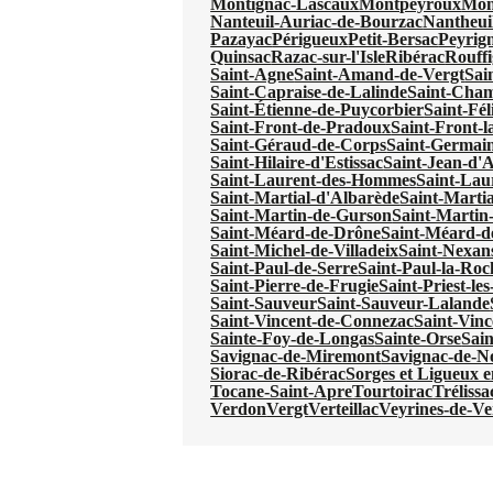
Montignac-Lascaux
Montpeyroux
Mon
Nanteuil-Auriac-de-Bourzac
Nantheui
Pazayac
Périgueux
Petit-Bersac
Peyrig
Quinsac
Razac-sur-l'Isle
Ribérac
Rouffi
Saint-Agne
Saint-Amand-de-Vergt
Sai
Saint-Capraise-de-Lalinde
Saint-Cha
Saint-Étienne-de-Puycorbier
Saint-Fél
Saint-Front-de-Pradoux
Saint-Front-l
Saint-Géraud-de-Corps
Saint-Germain
Saint-Hilaire-d'Estissac
Saint-Jean-d'
Saint-Laurent-des-Hommes
Saint-Lau
Saint-Martial-d'Albarède
Saint-Martia
Saint-Martin-de-Gurson
Saint-Martin
Saint-Méard-de-Drône
Saint-Méard-d
Saint-Michel-de-Villadeix
Saint-Nexan
Saint-Paul-de-Serre
Saint-Paul-la-Roc
Saint-Pierre-de-Frugie
Saint-Priest-le
Saint-Sauveur
Saint-Sauveur-Lalande
Saint-Vincent-de-Connezac
Saint-Vinc
Sainte-Foy-de-Longas
Sainte-Orse
Sain
Savignac-de-Miremont
Savignac-de-N
Siorac-de-Ribérac
Sorges et Ligueux 
Tocane-Saint-Apre
Tourtoirac
Trélissa
Verdon
Vergt
Verteillac
Veyrines-de-Ve