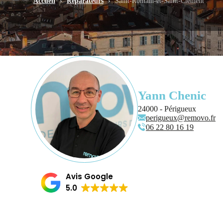
Accueil
›
Réparateurs
›
Saint-Romain-et-Saint-Clément
Yann Chenic
24000 - Périgueux
perigueux@removo.fr
06 22 80 16 19
Avis Google
5.0