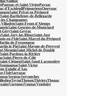
llac
Nailhac
t
Paussac-et-Saint-Vivien
Payzac
ac-d'Excideuil
Prigonrieux
Queyssac
mangou
Saint Privat en Périgord
d
Saint-Barthélemy-de-Bellegarde
r-les-Champagnes
-Villadeix
Saint-Front-d'Alemps
aneix
Saint-Georges-de-Montclard
t-Géry
Saint-Geyrac
s
Saint-Jory-las-Bloux
Saint-Just
uis-en-l'Isle
Saint-Marcel-du-Périgord
Martin-de-Fressengeas
artin-le-Pin
Saint-Mayme-de-Péreyrol
int-Mesmin
Saint-Michel-de-Double
e
Saint-Pardoux-la-Rivière
ac
Saint-Pierre-de-Côle
Saint-Clément
Saint-Saud-Lacoussière
e-Roumagnac
Saint-Victor
nte-Eulalie-d'Ans
r-l'Isle
Sarrazac
onzac
Sergeac
Servanches
lledieu
Teyjat
Thenon
Thiviers
Thonac
xains
Varennes
Vaunac
Vendoire