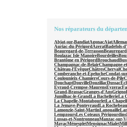
Nos réparateurs du départe
Abjat-sur-Bandiat
Agonac
Ajat
Allema
Auriac-du-Périgord
Azerat
Badefols-d
Beauregard-de-Terrasson
Beauregard
Boulazac Isle Manoire
Bourdeilles
Bou
Brantôme en Périgord
Brouchaud
Bus
Champagnac-de-Belair
Champagne-et
Château-l'Évêque
Châtres
Cherval
Che
Comberanche-et-Épeluche
Condat-sur
Coulounieix-Chamiers
Cours-de-Pile
C
Douchapt
Douville
Douzillac
Dussac
Éc
Eyraud-Crempse-Maurens
Eyzerac
Fa
Grand-Brassac
Granges-d'Ans
Grignol
Jumilhac-le-Grand
La Bachellerie
La 
La Chapelle-Montabourlet
La Chapel
La Jemaye-Ponteyraud
La Rochebeauc
Lamonzie-Saint-Martin
Lanouaille
Lan
Lempzours
Les Coteaux Périgourdins
Lussas-et-Nontronneau
Manzac-sur-V
Mayac
Ménesplet
Mensignac
Mialet
Mil