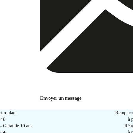
Envoyer un message
t roulant
Remplace
44€
à 
 Garantie 10 ans
Réag
286€
à 