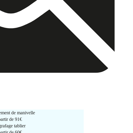
ment de manivelle
partir de
91€
rafage tablier
partir de
60€