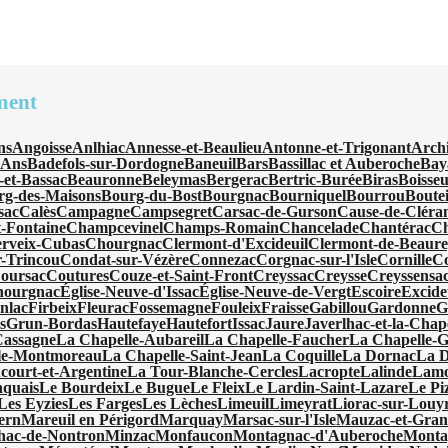
ment
ns
Angoisse
Anlhiac
Annesse-et-Beaulieu
Antonne-et-Trigonant
Arch
'Ans
Badefols-sur-Dordogne
Baneuil
Bars
Bassillac et Auberoche
Bay
-et-Bassac
Beauronne
Beleymas
Bergerac
Bertric-Burée
Biras
Boisseu
rg-des-Maisons
Bourg-du-Bost
Bourgnac
Bourniquel
Bourrou
Boutei
sac
Calès
Campagne
Campsegret
Carsac-de-Gurson
Cause-de-Cléra
-Fontaine
Champcevinel
Champs-Romain
Chancelade
Chantérac
Ch
rveix-Cubas
Chourgnac
Clermont-d'Excideuil
Clermont-de-Beaur
-Trincou
Condat-sur-Vézère
Connezac
Corgnac-sur-l'Isle
Cornille
C
oursac
Coutures
Couze-et-Saint-Front
Creyssac
Creysse
Creyssensac
hourgnac
Église-Neuve-d'Issac
Église-Neuve-de-Vergt
Escoire
Excide
nlac
Firbeix
Fleurac
Fossemagne
Fouleix
Fraisse
Gabillou
Gardonne
G
s
Grun-Bordas
Hautefaye
Hautefort
Issac
Jaure
Javerlhac-et-la-Chap
Cassagne
La Chapelle-Aubareil
La Chapelle-Faucher
La Chapelle-
le-Montmoreau
La Chapelle-Saint-Jean
La Coquille
La Dornac
La 
ourt-et-Argentine
La Tour-Blanche-Cercles
Lacropte
Lalinde
Lamo
quais
Le Bourdeix
Le Bugue
Le Fleix
Le Lardin-Saint-Lazare
Le Pi
Les Eyzies
Les Farges
Les Lèches
Limeuil
Limeyrat
Liorac-sur-Louy
ern
Mareuil en Périgord
Marquay
Marsac-sur-l'Isle
Mauzac-et-Gran
hac-de-Nontron
Minzac
Monfaucon
Montagnac-d'Auberoche
Monta