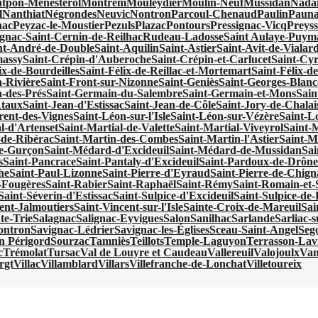
tpon-Ménestérol
Montrem
Mouleydier
Moulin-Neuf
Mussidan
Nadai
l
Nanthiat
Négrondes
Neuvic
Nontron
Parcoul-Chenaud
Paulin
Pauna
nac
Peyzac-le-Moustier
Pezuls
Plazac
Pontours
Pressignac-Vicq
Preyss
gnac-Saint-Cernin-de-Reilhac
Rudeau-Ladosse
Saint Aulaye-Puy
nt-André-de-Double
Saint-Aquilin
Saint-Astier
Saint-Avit-de-Vialar
massy
Saint-Crépin-d'Auberoche
Saint-Crépin-et-Carlucet
Saint-Cy
ix-de-Bourdeilles
Saint-Félix-de-Reillac-et-Mortemart
Saint-Félix-de
a-Rivière
Saint-Front-sur-Nizonne
Saint-Geniès
Saint-Georges-Blanc
-des-Prés
Saint-Germain-du-Salembre
Saint-Germain-et-Mons
Sain
Ataux
Saint-Jean-d'Estissac
Saint-Jean-de-Côle
Saint-Jory-de-Chalai
rent-des-Vignes
Saint-Léon-sur-l'Isle
Saint-Léon-sur-Vézère
Saint-Lo
l-d'Artenset
Saint-Martial-de-Valette
Saint-Martial-Viveyrol
Saint-
-de-Ribérac
Saint-Martin-des-Combes
Saint-Martin-l'Astier
Saint-M
e-Gurçon
Saint-Médard-d'Excideuil
Saint-Médard-de-Mussidan
Sa
s
Saint-Pancrace
Saint-Pantaly-d'Excideuil
Saint-Pardoux-de-Drôn
he
Saint-Paul-Lizonne
Saint-Pierre-d'Eyraud
Saint-Pierre-de-Chign
s-Fougères
Saint-Rabier
Saint-Raphaël
Saint-Rémy
Saint-Romain-et-
Saint-Séverin-d'Estissac
Saint-Sulpice-d'Excideuil
Saint-Sulpice-d
ent-Jalmoutiers
Saint-Vincent-sur-l'Isle
Sainte-Croix-de-Mareuil
Sai
te-Trie
Salagnac
Salignac-Eyvigues
Salon
Sanilhac
Sarlande
Sarliac-su
ontron
Savignac-Lédrier
Savignac-les-Églises
Sceau-Saint-Angel
Seg
en Périgord
Sourzac
Tamniès
Teillots
Temple-Laguyon
Terrasson-Lavi
c
Trémolat
Tursac
Val de Louyre et Caudeau
Vallereuil
Valojoulx
Van
rgt
Villac
Villamblard
Villars
Villefranche-de-Lonchat
Villetoureix