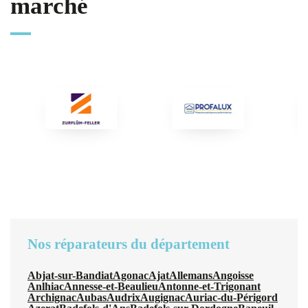
marché
Nos réparateurs du département
Abjat-sur-Bandiat
Agonac
Ajat
Allemans
Angoisse
Anlhiac
Annesse-et-Beaulieu
Antonne-et-Trigonant
Archignac
Aubas
Audrix
Augignac
Auriac-du-Périgord