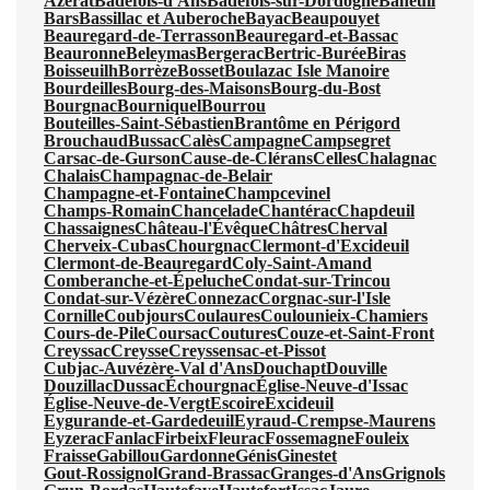
Azerat
Badefols-d'Ans
Badefols-sur-Dordogne
Baneuil
Bars
Bassillac et Auberoche
Bayac
Beaupouyet
Beauregard-de-Terrasson
Beauregard-et-Bassac
Beauronne
Beleymas
Bergerac
Bertric-Burée
Biras
Boisseuilh
Borrèze
Bosset
Boulazac Isle Manoire
Bourdeilles
Bourg-des-Maisons
Bourg-du-Bost
Bourgnac
Bourniquel
Bourrou
Bouteilles-Saint-Sébastien
Brantôme en Périgord
Brouchaud
Bussac
Calès
Campagne
Campsegret
Carsac-de-Gurson
Cause-de-Clérans
Celles
Chalagnac
Chalais
Champagnac-de-Belair
Champagne-et-Fontaine
Champcevinel
Champs-Romain
Chancelade
Chantérac
Chapdeuil
Chassaignes
Château-l'Évêque
Châtres
Cherval
Cherveix-Cubas
Chourgnac
Clermont-d'Excideuil
Clermont-de-Beauregard
Coly-Saint-Amand
Comberanche-et-Épeluche
Condat-sur-Trincou
Condat-sur-Vézère
Connezac
Corgnac-sur-l'Isle
Cornille
Coubjours
Coulaures
Coulounieix-Chamiers
Cours-de-Pile
Coursac
Coutures
Couze-et-Saint-Front
Creyssac
Creysse
Creyssensac-et-Pissot
Cubjac-Auvézère-Val d'Ans
Douchapt
Douville
Douzillac
Dussac
Échourgnac
Église-Neuve-d'Issac
Église-Neuve-de-Vergt
Escoire
Excideuil
Eygurande-et-Gardedeuil
Eyraud-Crempse-Maurens
Eyzerac
Fanlac
Firbeix
Fleurac
Fossemagne
Fouleix
Fraisse
Gabillou
Gardonne
Génis
Ginestet
Gout-Rossignol
Grand-Brassac
Granges-d'Ans
Grignols