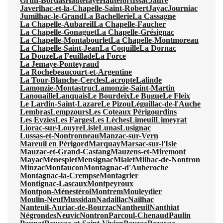
Grun-Bordas
Hautefaye
Hautefort
Issac
Jaure
Javerlhac-et-la-Chapelle-Saint-Robert
Jayac
Journiac
Jumilhac-le-Grand
La Bachellerie
La Cassagne
La Chapelle-Aubareil
La Chapelle-Faucher
La Chapelle-Gonaguet
La Chapelle-Grésignac
La Chapelle-Montabourlet
La Chapelle-Montmoreau
La Chapelle-Saint-Jean
La Coquille
La Dornac
La Douze
La Feuillade
La Force
La Jemaye-Ponteyraud
La Rochebeaucourt-et-Argentine
La Tour-Blanche-Cercles
Lacropte
Lalinde
Lamonzie-Montastruc
Lamonzie-Saint-Martin
Lanouaille
Lanquais
Le Bourdeix
Le Bugue
Le Fleix
Le Lardin-Saint-Lazare
Le Pizou
Léguillac-de-l'Auche
Lembras
Lempzours
Les Coteaux Périgourdins
Les Eyzies
Les Farges
Les Lèches
Limeuil
Limeyrat
Liorac-sur-Louyre
Lisle
Lunas
Lusignac
Lussas-et-Nontronneau
Manzac-sur-Vern
Mareuil en Périgord
Marquay
Marsac-sur-l'Isle
Mauzac-et-Grand-Castang
Mauzens-et-Miremont
Mayac
Ménesplet
Mensignac
Mialet
Milhac-de-Nontron
Minzac
Monfaucon
Montagnac-d'Auberoche
Montagnac-la-Crempse
Montagrier
Montignac-Lascaux
Montpeyroux
Montpon-Ménestérol
Montrem
Mouleydier
Moulin-Neuf
Mussidan
Nadaillac
Nailhac
Nanteuil-Auriac-de-Bourzac
Nantheuil
Nanthiat
Négrondes
Neuvic
Nontron
Parcoul-Chenaud
Paulin