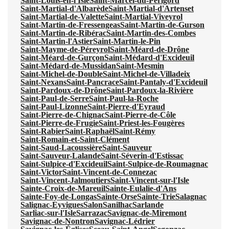
Saint-Louis-en-l'Isle
Saint-Marcel-du-Périgord
Saint-Martial-d'Albarède
Saint-Martial-d'Artenset
Saint-Martial-de-Valette
Saint-Martial-Viveyrol
Saint-Martin-de-Fressengeas
Saint-Martin-de-Gurson
Saint-Martin-de-Ribérac
Saint-Martin-des-Combes
Saint-Martin-l'Astier
Saint-Martin-le-Pin
Saint-Mayme-de-Péreyrol
Saint-Méard-de-Drône
Saint-Méard-de-Gurçon
Saint-Médard-d'Excideuil
Saint-Médard-de-Mussidan
Saint-Mesmin
Saint-Michel-de-Double
Saint-Michel-de-Villadeix
Saint-Nexans
Saint-Pancrace
Saint-Pantaly-d'Excideuil
Saint-Pardoux-de-Drône
Saint-Pardoux-la-Rivière
Saint-Paul-de-Serre
Saint-Paul-la-Roche
Saint-Paul-Lizonne
Saint-Pierre-d'Eyraud
Saint-Pierre-de-Chignac
Saint-Pierre-de-Côle
Saint-Pierre-de-Frugie
Saint-Priest-les-Fougères
Saint-Rabier
Saint-Raphaël
Saint-Rémy
Saint-Romain-et-Saint-Clément
Saint-Saud-Lacoussière
Saint-Sauveur
Saint-Sauveur-Lalande
Saint-Séverin-d'Estissac
Saint-Sulpice-d'Excideuil
Saint-Sulpice-de-Roumagnac
Saint-Victor
Saint-Vincent-de-Connezac
Saint-Vincent-Jalmoutiers
Saint-Vincent-sur-l'Isle
Sainte-Croix-de-Mareuil
Sainte-Eulalie-d'Ans
Sainte-Foy-de-Longas
Sainte-Orse
Sainte-Trie
Salagnac
Salignac-Eyvigues
Salon
Sanilhac
Sarlande
Sarliac-sur-l'Isle
Sarrazac
Savignac-de-Miremont
Savignac-de-Nontron
Savignac-Lédrier