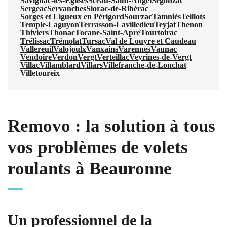
Savignac-les-Églises
Sceau-Saint-Angel
Segonzac
Sergeac
Servanches
Siorac-de-Ribérac
Sorges et Ligueux en Périgord
Sourzac
Tamniès
Teillots
Temple-Laguyon
Terrasson-Lavilledieu
Teyjat
Thenon
Thiviers
Thonac
Tocane-Saint-Apre
Tourtoirac
Trélissac
Trémolat
Tursac
Val de Louyre et Caudeau
Vallereuil
Valojoulx
Vanxains
Varennes
Vaunac
Vendoire
Verdon
Vergt
Verteillac
Veyrines-de-Vergt
Villac
Villamblard
Villars
Villefranche-de-Lonchat
Villetoureix
Removo : la solution à tous
vos problèmes de volets
roulants à Beauronne
Un professionnel de la