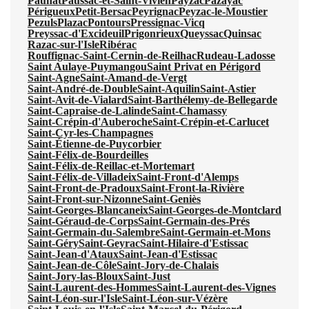
Paunat
Paussac-et-Saint-Vivien
Payzac
Pazayac
Périgueux
Petit-Bersac
Peyrignac
Peyzac-le-Moustier
Pezuls
Plazac
Pontours
Pressignac-Vicq
Preyssac-d'Excideuil
Prigonrieux
Queyssac
Quinsac
Razac-sur-l'Isle
Ribérac
Rouffignac-Saint-Cernin-de-Reilhac
Rudeau-Ladosse
Saint Aulaye-Puymangou
Saint Privat en Périgord
Saint-Agne
Saint-Amand-de-Vergt
Saint-André-de-Double
Saint-Aquilin
Saint-Astier
Saint-Avit-de-Vialard
Saint-Barthélemy-de-Bellegarde
Saint-Capraise-de-Lalinde
Saint-Chamassy
Saint-Crépin-d'Auberoche
Saint-Crépin-et-Carlucet
Saint-Cyr-les-Champagnes
Saint-Étienne-de-Puycorbier
Saint-Félix-de-Bourdeilles
Saint-Félix-de-Reillac-et-Mortemart
Saint-Félix-de-Villadeix
Saint-Front-d'Alemps
Saint-Front-de-Pradoux
Saint-Front-la-Rivière
Saint-Front-sur-Nizonne
Saint-Geniès
Saint-Georges-Blancaneix
Saint-Georges-de-Montclard
Saint-Géraud-de-Corps
Saint-Germain-des-Prés
Saint-Germain-du-Salembre
Saint-Germain-et-Mons
Saint-Géry
Saint-Geyrac
Saint-Hilaire-d'Estissac
Saint-Jean-d'Ataux
Saint-Jean-d'Estissac
Saint-Jean-de-Côle
Saint-Jory-de-Chalais
Saint-Jory-las-Bloux
Saint-Just
Saint-Laurent-des-Hommes
Saint-Laurent-des-Vignes
Saint-Léon-sur-l'Isle
Saint-Léon-sur-Vézère