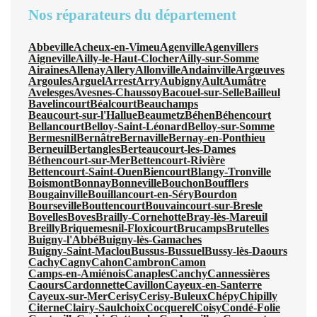
Nos réparateurs du département
Abbeville
Acheux-en-Vimeu
Agenville
Agenvillers
Aigneville
Ailly-le-Haut-Clocher
Ailly-sur-Somme
Airaines
Allenay
Allery
Allonville
Andainville
Argœuves
Argoules
Arguel
Arrest
Arry
Aubigny
Ault
Aumâtre
Avelesges
Avesnes-Chaussoy
Bacouel-sur-Selle
Bailleul
Bavelincourt
Béalcourt
Beauchamps
Beaucourt-sur-l'Hallue
Beaumetz
Béhen
Béhencourt
Bellancourt
Belloy-Saint-Léonard
Belloy-sur-Somme
Bermesnil
Bernâtre
Bernaville
Bernay-en-Ponthieu
Berneuil
Bertangles
Berteaucourt-les-Dames
Béthencourt-sur-Mer
Bettencourt-Rivière
Bettencourt-Saint-Ouen
Biencourt
Blangy-Tronville
Boismont
Bonnay
Bonneville
Bouchon
Boufflers
Bougainville
Bouillancourt-en-Séry
Bourdon
Bourseville
Bouttencourt
Bouvaincourt-sur-Bresle
Bovelles
Boves
Brailly-Cornehotte
Bray-lès-Mareuil
Breilly
Briquemesnil-Floxicourt
Brucamps
Brutelles
Buigny-l'Abbé
Buigny-lès-Gamaches
Buigny-Saint-Maclou
Bussus-Bussuel
Bussy-lès-Daours
Cachy
Cagny
Cahon
Cambron
Camon
Camps-en-Amiénois
Canaples
Canchy
Cannessières
Caours
Cardonnette
Cavillon
Cayeux-en-Santerre
Cayeux-sur-Mer
Cerisy
Cerisy-Buleux
Chépy
Chipilly
Citerne
Clairy-Saulchoix
Cocquerel
Coisy
Condé-Folie