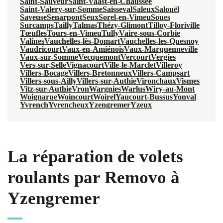
Saint-Sauveur
Saint-Vaast-en-Chaussée
Saint-Valery-sur-Somme
Saisseval
Saleux
Salouël
Saveuse
Senarpont
Seux
Sorel-en-Vimeu
Soues
Surcamps
Tailly
Talmas
Thézy-Glimont
Tilloy-Floriville
Tœufles
Tours-en-Vimeu
Tully
Vaire-sous-Corbie
Valines
Vauchelles-lès-Domart
Vauchelles-les-Quesnoy
Vaudricourt
Vaux-en-Amiénois
Vaux-Marquenneville
Vaux-sur-Somme
Vecquemont
Vercourt
Vergies
Vers-sur-Selle
Vignacourt
Ville-le-Marclet
Villeroy
Villers-Bocage
Villers-Bretonneux
Villers-Campsart
Villers-sous-Ailly
Villers-sur-Authie
Vironchaux
Vismes
Vitz-sur-Authie
Vron
Wargnies
Warlus
Wiry-au-Mont
Woignarue
Woincourt
Woirel
Yaucourt-Bussus
Yonval
Yvrench
Yvrencheux
Yzengremer
Yzeux
La réparation de volets
roulants par Removo à
Yzengremer