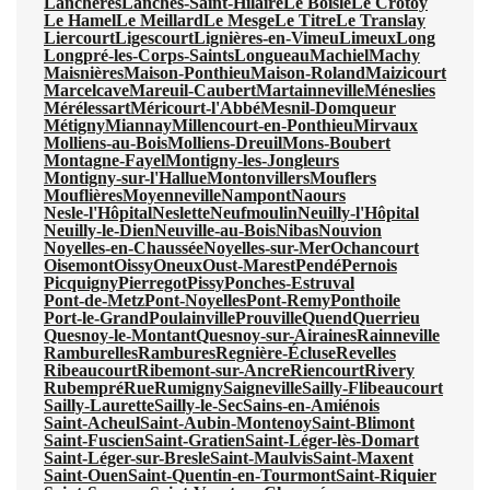
Lanchères
Lanches-Saint-Hilaire
Le Boisle
Le Crotoy
Le Hamel
Le Meillard
Le Mesge
Le Titre
Le Translay
Liercourt
Ligescourt
Lignières-en-Vimeu
Limeux
Long
Longpré-les-Corps-Saints
Longueau
Machiel
Machy
Maisnières
Maison-Ponthieu
Maison-Roland
Maizicourt
Marcelcave
Mareuil-Caubert
Martainneville
Méneslies
Mérélessart
Méricourt-l'Abbé
Mesnil-Domqueur
Métigny
Miannay
Millencourt-en-Ponthieu
Mirvaux
Molliens-au-Bois
Molliens-Dreuil
Mons-Boubert
Montagne-Fayel
Montigny-les-Jongleurs
Montigny-sur-l'Hallue
Montonvillers
Mouflers
Mouflières
Moyenneville
Nampont
Naours
Nesle-l'Hôpital
Neslette
Neufmoulin
Neuilly-l'Hôpital
Neuilly-le-Dien
Neuville-au-Bois
Nibas
Nouvion
Noyelles-en-Chaussée
Noyelles-sur-Mer
Ochancourt
Oisemont
Oissy
Oneux
Oust-Marest
Pendé
Pernois
Picquigny
Pierregot
Pissy
Ponches-Estruval
Pont-de-Metz
Pont-Noyelles
Pont-Remy
Ponthoile
Port-le-Grand
Poulainville
Prouville
Quend
Querrieu
Quesnoy-le-Montant
Quesnoy-sur-Airaines
Rainneville
Ramburelles
Rambures
Regnière-Écluse
Revelles
Ribeaucourt
Ribemont-sur-Ancre
Riencourt
Rivery
Rubempré
Rue
Rumigny
Saigneville
Sailly-Flibeaucourt
Sailly-Laurette
Sailly-le-Sec
Sains-en-Amiénois
Saint-Acheul
Saint-Aubin-Montenoy
Saint-Blimont
Saint-Fuscien
Saint-Gratien
Saint-Léger-lès-Domart
Saint-Léger-sur-Bresle
Saint-Maulvis
Saint-Maxent
Saint-Ouen
Saint-Quentin-en-Tourmont
Saint-Riquier