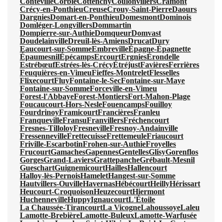
Conteville
Corbie
Cottenchy
Coulonvillers
Cramont
Crécy-en-Ponthieu
Creuse
Crouy-Saint-Pierre
Daours
Dargnies
Domart-en-Ponthieu
Domesmont
Dominois
Domléger-Longvillers
Dommartin
Dompierre-sur-Authie
Domqueur
Domvast
Doudelainville
Dreuil-lès-Amiens
Drucat
Dury
Eaucourt-sur-Somme
Embreville
Épagne-Épagnette
Épaumesnil
Épécamps
Ercourt
Ergnies
Érondelle
Estrébœuf
Estrées-lès-Crécy
Étréjust
Favières
Ferrières
Feuquières-en-Vimeu
Fieffes-Montrelet
Flesselles
Flixecourt
Fluy
Fontaine-le-Sec
Fontaine-sur-Maye
Fontaine-sur-Somme
Forceville-en-Vimeu
Forest-l'Abbaye
Forest-Montiers
Fort-Mahon-Plage
Foucaucourt-Hors-Nesle
Fouencamps
Fouilloy
Fourdrinoy
Framicourt
Francières
Franleu
Franqueville
Fransu
Franvillers
Fréchencourt
Fresnes-Tilloloy
Fresneville
Fresnoy-Andainville
Fressenneville
Frettecuisse
Frettemeule
Friaucourt
Friville-Escarbotin
Frohen-sur-Authie
Froyelles
Frucourt
Gamaches
Gapennes
Gentelles
Glisy
Gorenflos
Gorges
Grand-Laviers
Grattepanche
Grébault-Mesnil
Gueschart
Guignemicourt
Hailles
Hallencourt
Halloy-lès-Pernois
Hamelet
Hangest-sur-Somme
Hautvillers-Ouville
Havernas
Hébécourt
Heilly
Hérissart
Heucourt-Croquoison
Heuzecourt
Hiermont
Huchenneville
Huppy
Ignaucourt
L'Étoile
La Chaussée-Tirancourt
La Vicogne
Lahoussoye
Laleu
Lamotte-Brebière
Lamotte-Buleux
Lamotte-Warfusée